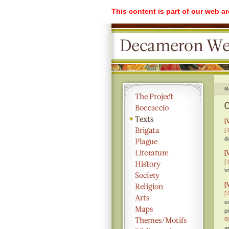
This content is part of our web a
M
O
[
[ 
d
[
[ 
v
[
[ 
e
p
0
a