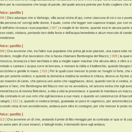
idere per la conclusione che lungo di parole, del quale ancora potrete per frutto cogliere che 
Voice: panfilo ]
006 ]
Dico adunque che a Varlungo, villa assai vicina di qui, come ciascuna di voi o sa o puote
ella persona ne' servigi delle donne, il quale, come che legger non sapesse troppo, pur con 
iè dell'olmo ricreava i suoi popolani;
[ 007 ]
e meglio le lor donne, quando essi in alcuna parte 
osse stato, visitava, portando loro della festa e dell'acqua benedetta e alcun moccolo di candel
enedizione.
Voice: panfilo ]
008 ]
Ora avvenne che, tra l'altre sue popolane che prima gli eran piaciute, una sopra tutte 
elcolore, moglie d'un lavoratore che si facea chiamare Bentivegna del Mazzo;
[ 009 ]
la qual n
oresozza, brunazza e ben tarchiata e atta a meglio saper macinar che alcuna altra; e oltre a c
embalo e cantare
L'acqua corre la borrana
, e menare la ridda e il ballonchio, quando bisogno
occichino e gentile in mano.
[ 010 ]
Per le quali cose messer lo prete ne 'nvaghí sí forte, che 
iato per poterla vedere; e quando la domenica mattina la sentiva in chiesa, diceva un
Kyrie
e 
ran maestro di canto, che pareva uno asino che ragghiasse, dove, quando non la vi vedea, s
apeva sí fare, che Bentivegna del Mazzo non se ne avvedeva, né ancora vicina che egli ave
imestichezza di monna Belcolore, a otta a otta la presentava: e quando le mandava un mazzuolo 
ella contrada in un suo orto che egli lavorava a sue mani, e quando un canestruccio di baccelli 
calogni;
[ 012 ]
e, quando si vedeva tempo, guatatala un poco in cagnesco, per amorevolezza la
accendo vista di non avvedersene, andava pure oltre in contegno; per che messer lo prete no
Voice: panfilo ]
013 ]
Ora avvenne un dí che, andando il prete di fitto meriggio per la contrada or qua or là 
no asino pien di cose innanzi, e fattogli motto, il domandò dove egli andava.