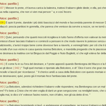
Voice: panfilo ]
037 ]
Messer lo prete, ch'aveva carica la balestra, trattosi il tabarro gliele diede; e ella, poi c
ua nella capanna, che non vi vien mai person ” a; e cosí fecero
Voice: panfilo ]
038 ]
E quivi il prete, dandole i piú dolci basciozzi del mondo e faccendola parente di messer
ollazzò: poscia partitosi in gonnella, che pareva che venisse da servire a nozze, se ne tornò a
Voice: panfilo ]
039 ]
Quivi, pensando che quanti moccoli ricoglieva in tutto l'anno d'offerta non valevan la metà 
entessi d'aver lasciato il tabarro e cominciò a pensare in che modo riavere lo potesse senza
aliziosetto, s'avisò troppo bene come dovesse fare a riaverlo, e vennegli fatto: per ciò che i
anciullo d'un suo vicino in casa questa monna Belcolore, e mandolla pregando che le piacesse di
he desinava la mattina con lui Binguccio dal Poggio e Nuto Buglietti, sí che egli voleva far dell
Voice: panfilo ]
041 ]
E come fu in su l'ora del desinare, e 'l prete appostò quando Bentivegna del Mazzo e la 
uo gli disse:
[ 042 ]
“ Togli quel mortaio e riportalo alla Belcolore, e di':`Dice il sere che gran me
anciullo vi lasciò per ricordanza'. ” Il cherico andò a casa della Belcolore con questo mortaio
he desinavano; quivi, posto giú il mortaio fece l'ambasciata del prete.
Voice: panfilo ]
043 ]
La Belcolore, udendosi richiedere il tabarro volle rispondere; ma Bentivegna con un mal v
ere? Fo boto a Cristo che mi vien voglia di darti un gran sergozzone: va rendigliel tosto, che
glia mai, io dico s'e' volesse l'asino nostro, non ch'altro, non gli sia detto di no. ”
Voice: panfilo ]
044 ]
La Belcolore brontolando si levò, e andatasene al soppediano, ne trasse il tabarro e diello