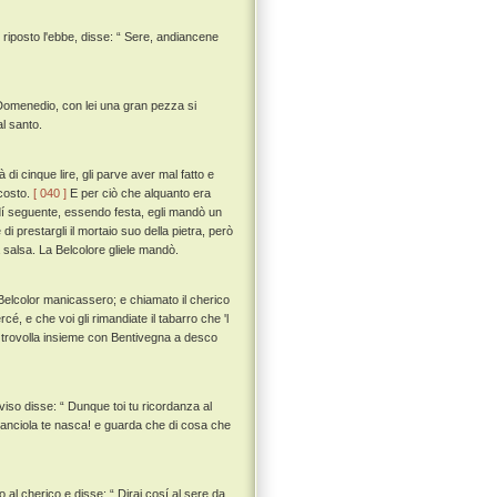
he riposto l'ebbe, disse: “ Sere, andiancene
 Domenedio, con lei una gran pezza si
l santo.
di cinque lire, gli parve aver mal fatto e
 costo.
[ 040 ]
E per ciò che alquanto era
l dí seguente, essendo festa, egli mandò un
 prestargli il mortaio suo della pietra, però
a salsa. La Belcolore gliele mandò.
Belcolor manicassero; e chiamato il cherico
rcé, e che voi gli rimandiate il tabarro che 'l
 e trovolla insieme con Bentivegna a desco
iso disse: “ Dunque toi tu ricordanza al
 canciola te nasca! e guarda che di cosa che
 al cherico e disse: “ Dirai cosí al sere da