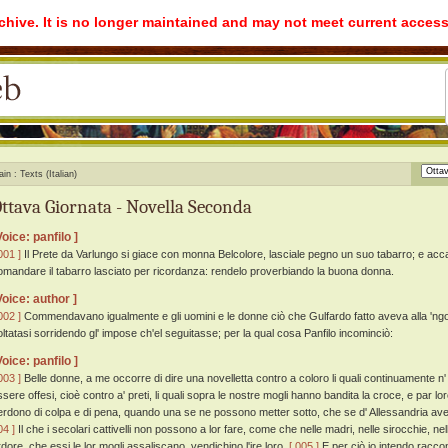
rchive. It is no longer maintained and may not meet current access
ain
Texts (Italian)
ttava Giornata - Novella Seconda
Voice: panfilo ]
001 ]
Il Prete da Varlungo si giace con monna Belcolore, lasciale pegno un suo tabarro; e accatt
omandare il tabarro lasciato per ricordanza: rendelo proverbiando la buona donna.
Voice: author ]
002 ]
Commendavano igualmente e gli uomini e le donne ciò che Gulfardo fatto aveva alla 'ngo
oltatasi sorridendo gl' impose ch'el seguitasse; per la qual cosa Panfilo incominciò:
Voice: panfilo ]
003 ]
Belle donne, a me occorre di dire una novelletta contro a coloro li quali continuamente n'
ssere offesi, cioè contro a' preti, li quali sopra le nostre mogli hanno bandita la croce, e par l
erdono di colpa e di pena, quando una se ne possono metter sotto, che se d' Allessandria av
04 ]
Il che i secolari cattivelli non possono a lor fare, come che nelle madri, nelle sirocchie, ne
rdore, che essi le lor mogli assaliscano, vendichino l'ire loro.
[ 005 ]
E per ciò io intendo racco