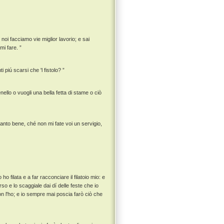
 noi facciamo vie miglior lavorio; e sai
mi fare. ”
piú scarsi che 'l fistolo? ”
enello o vuogli una bella fetta di stame o ciò
anto bene, ché non mi fate voi un servigio,
 filata e a far racconciare il filatoio mio: e
rso e lo scaggiale dai dí delle feste che io
n l'ho; e io sempre mai poscia farò ciò che