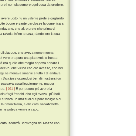
a' preti non sia sempre ogni cosa da credere.
 avere udito, fu un valente prete e gagliardo
molte buone e sante parolozze la domenica a
andavano, che altro prete che prima vi
a talvolta infino a casa, dando loro la sua
ne gli piacque, che aveva nome monna
el vero era pure una piacevole e fresca
iò era quella che meglio sapeva sonare il
 faceva, che vicina che ella avesse, con bel
egli ne menava smanie e tutto il dí andava
un
Sanctus
sforzandosi ben di mostrarsi un
i passava assai leggiermente; ma pur
sse.
[ 011 ]
E per potere piú avere la
d'agli freschi, che egli aveva i piú belli
e talora un mazzuol di cipolle maligie o di
 rimorchiava, e ella cotal salvatichetta,
n ne poteva venire a capo.
zazeato, scontrò Bentivegna del Mazzo con