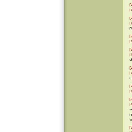
[
[ 
[
[ 
p
[
[ 
[
[ 
ch
[
[ 
e
[
[ 
[
[ 
s
r
vo
[