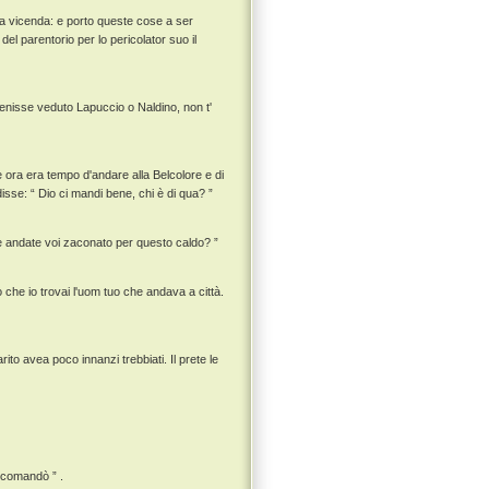
mia vicenda: e porto queste cose a ser
el parentorio per lo pericolator suo il
i venisse veduto Lapuccio o Naldino, non t'
ora era tempo d'andare alla Belcolore e di
disse: “ Dio ci mandi bene, chi è di qua? ”
he andate voi zaconato per questo caldo? ”
 che io trovai l'uom tuo che andava a città.
to avea poco innanzi trebbiati. Il prete le
o comandò ” .