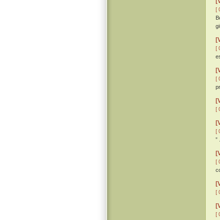
[
[ 
B
gi
[
[ 
e
[
[ 
p
[
[ 
[
[ 
” 
[
[ 
c
[
[ 
[
[ 