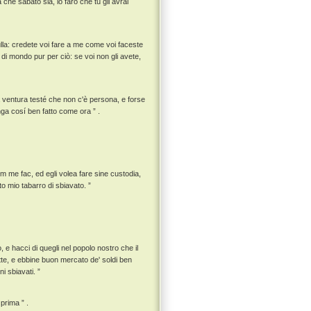
 che sabato sia, io farò che tu gli avrai
 nulla: credete voi fare a me come voi faceste
a di mondo pur per ciò: se voi non gli avete,
la ventura testé che non c'è persona, e forse
ga cosí ben fatto come ora ” .
m me fac, ed egli volea fare sine custodia,
to mio tabarro di sbiavato. ”
, e hacci di quegli nel popolo nostro che il
ette, e ebbine buon mercato de' soldi ben
i sbiavati. ”
prima ” .