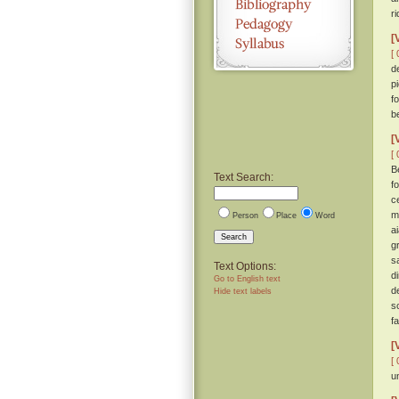
r
[
[ 
d
p
f
b
[
[ 
B
Text Search:
f
c
m
Person
Place
Word
a
Search
g
s
Text Options:
d
Go to English text
d
Hide text labels
s
f
[
[ 
u