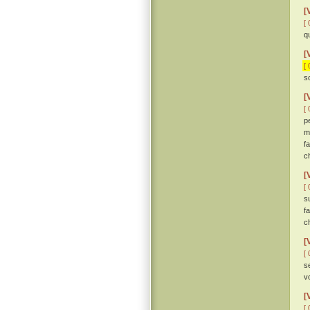
[
[ 
q
[
[ 
s
[
[ 
p
m
f
c
[
[ 
s
f
c
[
[ 
s
vo
[
[ 