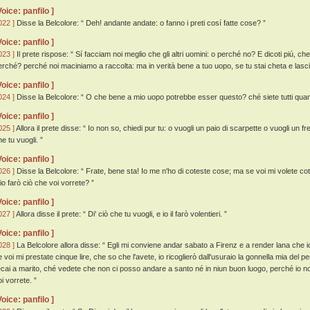
Voice: panfilo ]
022 ]
Disse la Belcolore: “ Deh! andante andate: o fanno i preti cosí fatte cose? ”
Voice: panfilo ]
023 ]
Il prete rispose: “ Sí facciam noi meglio che gli altri uomini: o perché no? E dicoti piú, che
erché? perché noi maciniamo a raccolta: ma in verità bene a tuo uopo, se tu stai cheta e lasci
Voice: panfilo ]
024 ]
Disse la Belcolore: “ O che bene a mio uopo potrebbe esser questo? ché siete tutti quanti 
Voice: panfilo ]
025 ]
Allora il prete disse: “ Io non so, chiedi pur tu: o vuogli un paio di scarpette o vuogli un fr
e tu vuogli. ”
Voice: panfilo ]
026 ]
Disse la Belcolore: “ Frate, bene sta! Io me n'ho di coteste cose; ma se voi mi volete cot
 io farò ciò che voi vorrete? ”
Voice: panfilo ]
027 ]
Allora disse il prete: “ Di' ciò che tu vuogli, e io il farò volentieri. ”
Voice: panfilo ]
028 ]
La Belcolore allora disse: “ Egli mi conviene andar sabato a Firenz e a render lana che io ho
e voi mi prestate cinque lire, che so che l'avete, io ricoglierò dall'usuraio la gonnella mia del pe
ecai a marito, ché vedete che non ci posso andare a santo né in niun buon luogo, perché io no
i vorrete. ”
Voice: panfilo ]