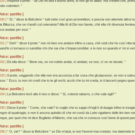
029 ]
Rispose il prete: “ Se Dio mi dea il buono anno, io non gli ho allato: ma credimi che, prima
lto volentieri. ”
Voice: panfilo ]
030 ]
“ Sí, ” disse la Belcolore “ tutti siete cosí gran promettitori, e poscia non attenete altrui
lla Biliuzza, che se n'andò col ceteratoio? Alla fé di Dio non farete, ché ella n'è divenuta femin
 voi andate per essi. ”
Voice: panfilo ]
031 ]
“ Deh! ” disse il prete “ non mi fare ora andare infino a casa, ché vedi che ho cosí ritta 
uand'io ci tornassi ci sarebbe chi che sia che c'impaccerebbe: e io non so quando e' mi si ven
Voice: panfilo ]
032 ]
Ed ella disse: “ Bene sta, se voi volete andar, sí andate; se non, sí ve ne durate. ”
Voice: panfilo ]
033 ]
Il prete, veggendo che ella non era acconcia a far cosa che gli piacesse, se non a salvu
isse: “ Ecco, tu non mi credi che io te gli rechi; acciò che tu mi creda, io ti lascerò pegno ques
Voice: panfilo ]
034 ]
La Belcolore levò alto il viso e disse: “ Sí, cotesto tabarro, o che vale egli? ”
Voice: panfilo ]
035 ]
Disse il prete: “ Come, che vale? Io voglio che tu sappi ch'egli è di duagio infino in treagio
engon di quattragio; e non è ancora quindici dí che mi costò da Lotto rigattiere delle lire ben s
inque, per quel che mi dice Buglietto d'Alberto, che sai che si conosce cosí bene di questi pann
Voice: panfilo ]
036 ]
“ O, sie? ” disse la Belcolore “ se Dio m'aiuti, io non l'averei mai creduto: ma datemelo in 