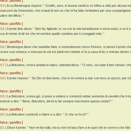
Voice: panfilo ]
014 ]
A cui Bentivegna rispose: “ Gnaffe, sere, in buona verità io vo infino a città per alcuna 
onaccorri da Ginestreto, che m'aiuti di non so che m'ha fatto richiedere per una comparigione d
udice del dificio. ”
Voice: panfilo ]
015 ]
Il prete lieto disse: “ Ben fai, figliuole; or va con la mia benedizione e torna tosto; e se t
sca di mente di dir lor che mi rechino quelle combine per li coreggiati miei. ”
Voice: panfilo ]
016 ]
Bentivegna disse che sarebbe fatto; e venendosene verso Firenze, si pensò il prete che 
rovare sua ventura; e messasi la via tra' piedi non ristette sí fu a casa di lei; e entrato dentro 
Voice: panfilo ]
017 ]
La Belcolore, ch'era andata in balco, udendol disse: “ O sere, voi siate il ben venuto: c
Voice: panfilo ]
018 ]
Il prete rispose: “ Se Dio mi dea bene, che io mi veniva a star con teco un pezzo, per ciò
.
Voice: panfilo ]
019 ]
La Belcolore, scesa giú, si pose a sedere e cominciò nettar sementa di cavolini che il mari
ominciò a dire: “ Bene, Belcolore, de'mi tu far sempre mai morire questo modo? ”
Voice: panfilo ]
020 ]
La Belcolore cominciò a ridere e a dire: “ O che ve fo io? ”
Voice: panfilo ]
021 ]
Disse il prete: “ Non mi fai nulla, ma tu non mi lasci fare a te quei che io vorrei e che Idi