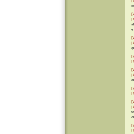
[ 
mo
[
[ 
a
e
[
[ 
q
[
[ 
[
[ 
d
[
[ 
[
[ 
t
c
[
[ 