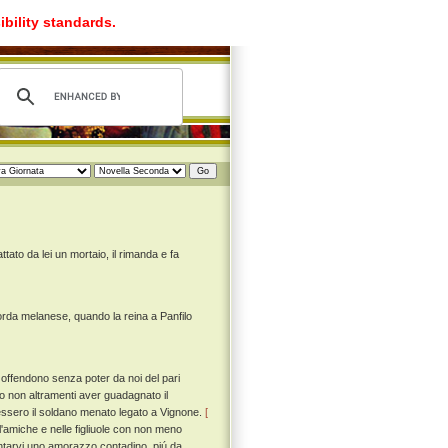
ibility standards.
ato da lei un mortaio, il rimanda e fa
rda melanese, quando la reina a Panfilo
 offendono senza poter da noi del pari
oro non altramenti aver guadagnato il
essero il soldano menato legato a Vignone.
[
ll'amiche e nelle figliuole con non meno
ntarvi uno amorazzo contadino, piú da