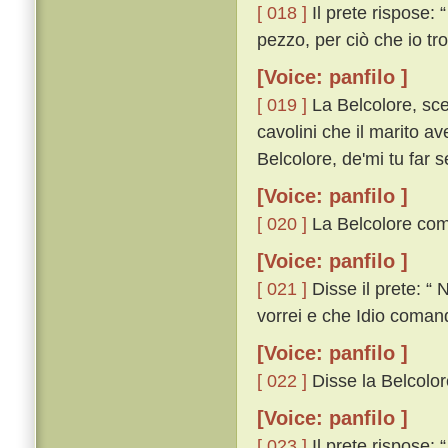
[ 018 ]
Il prete rispose:
pezzo, per ciò che io tro
[Voice: panfilo ]
[ 019 ]
La Belcolore, sce
cavolini che il marito av
Belcolore, de'mi tu far
[Voice: panfilo ]
[ 020 ]
La Belcolore comin
[Voice: panfilo ]
[ 021 ]
Disse il prete: “ 
vorrei e che Idio comand
[Voice: panfilo ]
[ 022 ]
Disse la Belcolore
[Voice: panfilo ]
[ 023 ]
Il prete rispose: 