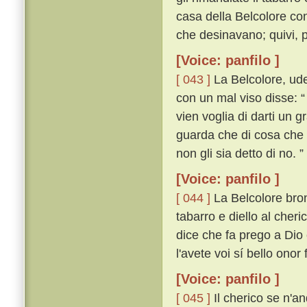
casa della Belcolore co
che desinavano; quivi, p
[Voice: panfilo ]
[ 043 ]
La Belcolore, ude
con un mal viso disse: “
vien voglia di darti un 
guarda che di cosa che vo
non gli sia detto di no. ”
[Voice: panfilo ]
[ 044 ]
La Belcolore bron
tabarro e diello al cheri
dice che fa prego a Dio
l'avete voi sí bello onor 
[Voice: panfilo ]
[ 045 ]
Il cherico se n'an