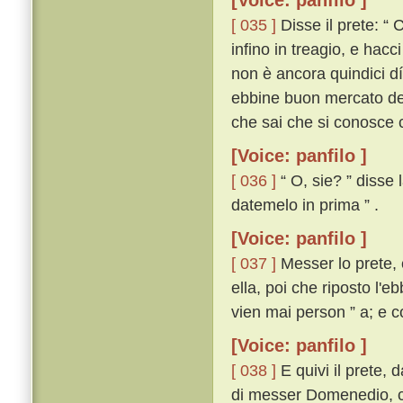
[Voice: panfilo ]
[ 035 ]
Disse il prete: “ 
infino in treagio, e hacc
non è ancora quindici dí 
ebbine buon mercato de' 
che sai che si conosce c
[Voice: panfilo ]
[ 036 ]
“ O, sie? ” disse 
datemelo in prima ” .
[Voice: panfilo ]
[ 037 ]
Messer lo prete, c
ella, poi che riposto l'
vien mai person ” a; e c
[Voice: panfilo ]
[ 038 ]
E quivi il prete,
di messer Domenedio, con