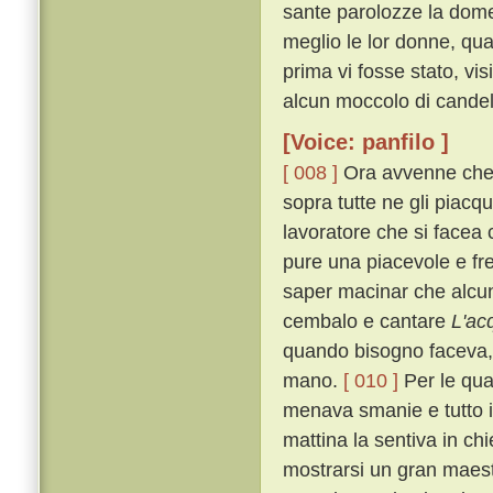
sante parolozze la domen
meglio le lor donne, qu
prima vi fosse stato, vi
alcun moccolo di candela
[Voice: panfilo ]
[ 008 ]
Ora avvenne che, 
sopra tutte ne gli piac
lavoratore che si face
pure una piacevole e fr
saper macinar che alcuna
cembalo e cantare
L'ac
quando bisogno faceva, 
mano.
[ 010 ]
Per le qual
menava smanie e tutto i
mattina la sentiva in ch
mostrarsi un gran maest