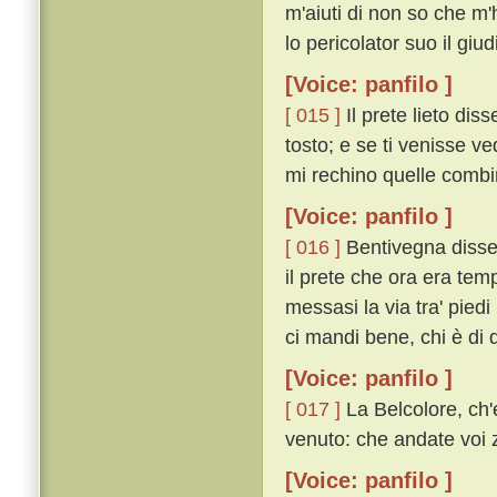
m'aiuti di non so che m'
lo pericolator suo il giudi
[Voice: panfilo ]
[ 015 ]
Il prete lieto diss
tosto; e se ti venisse v
mi rechino quelle combin
[Voice: panfilo ]
[ 016 ]
Bentivegna disse
il prete che ora era tem
messasi la via tra' piedi 
ci mandi bene, chi è di 
[Voice: panfilo ]
[ 017 ]
La Belcolore, ch'e
venuto: che andate voi 
[Voice: panfilo ]