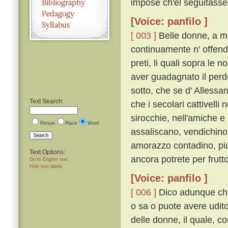
impose ch'el seguitasse;
[Voice: panfilo ]
[ 003 ]
Belle donne, a me 
continuamente n' offendo
preti, li quali sopra le 
aver guadagnato il per
sotto, che se d' Alless
Text Search:
che i secolari cattivelli
sirocchie, nell'amiche e
Person
Place
Word
assaliscano, vendichino l
Search
amorazzo contadino, piú
Text Options:
ancora potrete per frutt
Go to English text
Hide text labels
[Voice: panfilo ]
[ 006 ]
Dico adunque che 
o sa o puote avere udito
delle donne, il quale, 