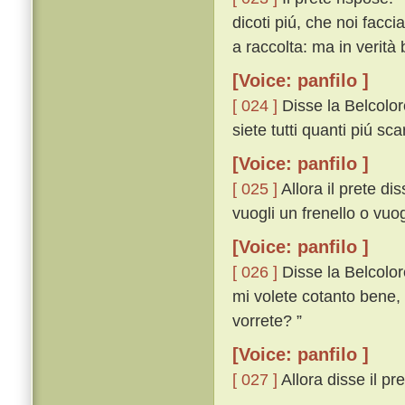
dicoti piú, che noi facc
a raccolta: ma in verità 
[Voice: panfilo ]
[ 024 ]
Disse la Belcolo
siete tutti quanti piú scar
[Voice: panfilo ]
[ 025 ]
Allora il prete dis
vuogli un frenello o vuog
[Voice: panfilo ]
[ 026 ]
Disse la Belcolor
mi volete cotanto bene, 
vorrete? ”
[Voice: panfilo ]
[ 027 ]
Allora disse il pret