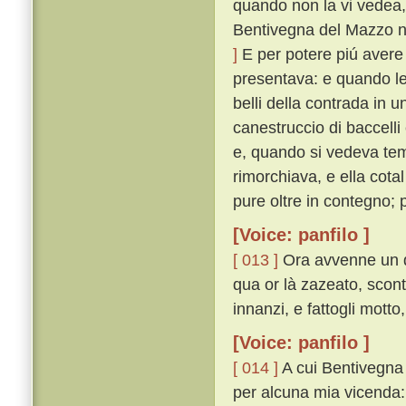
quando non la vi vedea,
Bentivegna del Mazzo n
]
E per potere piú avere 
presentava: e quando le
belli della contrada in 
canestruccio di baccelli
e, quando si vedeva te
rimorchiava, e ella cota
pure oltre in contegno;
[Voice: panfilo ]
[ 013 ]
Ora avvenne un dí
qua or là zazeato, scon
innanzi, e fattogli mott
[Voice: panfilo ]
[ 014 ]
A cui Bentivegna r
per alcuna mia vicenda: