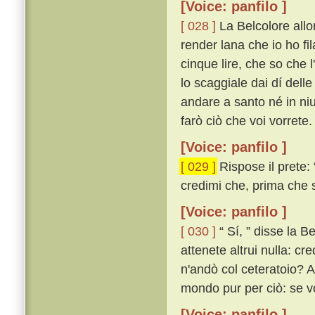
[Voice: panfilo ]
[ 028 ]
La Belcolore allo
render lana che io ho fil
cinque lire, che so che l
lo scaggiale dai dí dell
andare a santo né in ni
farò ciò che voi vorrete. 
[Voice: panfilo ]
[ 029 ]
Rispose il prete: 
credimi che, prima che sa
[Voice: panfilo ]
[ 030 ]
“ Sí, ” disse la Be
attenete altrui nulla: cr
n'andò col ceteratoio? Al
mondo pur per ciò: se vo
[Voice: panfilo ]