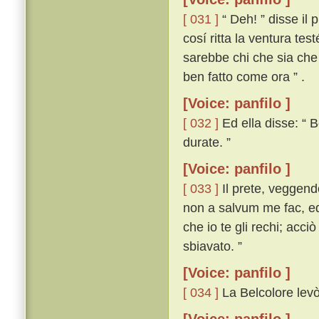
[ 031 ]
“ Deh! ” disse il 
cosí ritta la ventura tes
sarebbe chi che sia che
ben fatto come ora ” .
[Voice: panfilo ]
[ 032 ]
Ed ella disse: “ B
durate. ”
[Voice: panfilo ]
[ 033 ]
Il prete, veggend
non a salvum me fac, ed 
che io te gli rechi; acci
sbiavato. ”
[Voice: panfilo ]
[ 034 ]
La Belcolore levò 