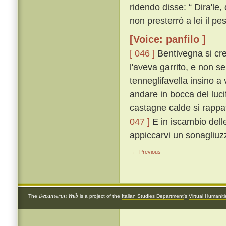
ridendo disse: “ Dira'le,
non presterrò a lei il pest
[Voice: panfilo ]
[ 046 ]
Bentivegna si cre
l'aveva garrito, e non s
tenneglifavella insino a
andare in bocca del luci
castagne calde si rappat
047 ]
E in iscambio delle 
appiccarvi un sonagliuzz
← Previous
Decameron Web
The
is a project of the
Italian Studies Department
's
Virtual Humanit