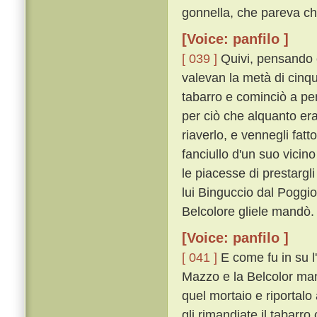
gonnella, che pareva ch
[Voice: panfilo ]
[ 039 ]
Quivi, pensando ch
valevan la metà di cinque
tabarro e cominciò a pe
per ciò che alquanto er
riaverlo, e vennegli fat
fanciullo d'un suo vici
le piacesse di prestargl
lui Binguccio dal Poggio 
Belcolore gliele mandò.
[Voice: panfilo ]
[ 041 ]
E come fu in su l
Mazzo e la Belcolor man
quel mortaio e riportalo 
gli rimandiate il tabarro 