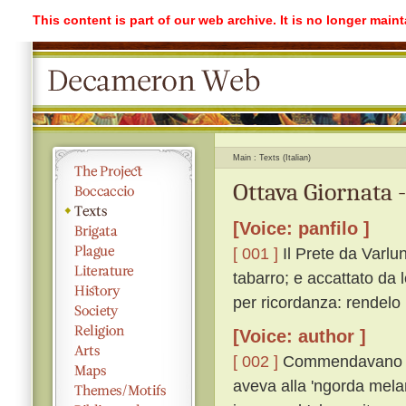
This content is part of our web archive. It is no longer mai
Main
Texts (Italian)
Ottava Giornata 
[Voice: panfilo ]
[ 001 ]
Il Prete da Varlu
tabarro; e accattato da 
per ricordanza: rendelo
[Voice: author ]
[ 002 ]
Commendavano igu
aveva alla 'ngorda melan