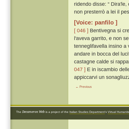
ridendo disse: “ Dira'le,
non presterrò a lei il pest
[Voice: panfilo ]
[ 046 ]
Bentivegna si cre
l'aveva garrito, e non s
tenneglifavella insino a
andare in bocca del luci
castagne calde si rappat
047 ]
E in iscambio delle 
appiccarvi un sonagliuzz
← Previous
Decameron Web
The
is a project of the
Italian Studies Department
's
Virtual Humanit