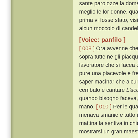
sante parolozze la domen
meglio le lor donne, qu
prima vi fosse stato, vi
alcun moccolo di candela
[Voice: panfilo ]
[ 008 ]
Ora avvenne che, 
sopra tutte ne gli piac
lavoratore che si face
pure una piacevole e fr
saper macinar che alcuna
cembalo e cantare
L'ac
quando bisogno faceva, 
mano.
[ 010 ]
Per le qual
menava smanie e tutto i
mattina la sentiva in ch
mostrarsi un gran maest