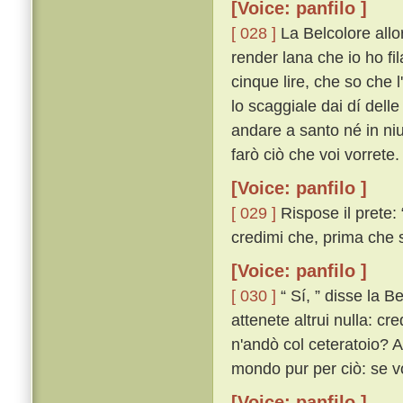
[Voice: panfilo ]
[ 028 ]
La Belcolore allo
render lana che io ho fil
cinque lire, che so che l
lo scaggiale dai dí dell
andare a santo né in ni
farò ciò che voi vorrete. 
[Voice: panfilo ]
[ 029 ]
Rispose il prete: 
credimi che, prima che sa
[Voice: panfilo ]
[ 030 ]
“ Sí, ” disse la Be
attenete altrui nulla: cr
n'andò col ceteratoio? Al
mondo pur per ciò: se vo
[Voice: panfilo ]