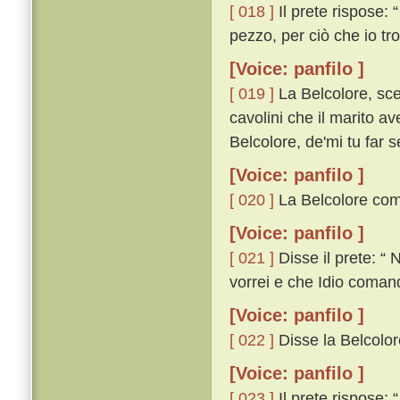
[ 018 ]
Il prete rispose:
pezzo, per ciò che io tro
[Voice: panfilo ]
[ 019 ]
La Belcolore, sce
cavolini che il marito av
Belcolore, de'mi tu far
[Voice: panfilo ]
[ 020 ]
La Belcolore comin
[Voice: panfilo ]
[ 021 ]
Disse il prete: “ 
vorrei e che Idio comand
[Voice: panfilo ]
[ 022 ]
Disse la Belcolore
[Voice: panfilo ]
[ 023 ]
Il prete rispose: 