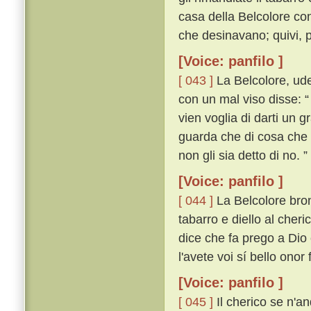
casa della Belcolore co
che desinavano; quivi, p
[Voice: panfilo ]
[ 043 ]
La Belcolore, ude
con un mal viso disse: “
vien voglia di darti un 
guarda che di cosa che vo
non gli sia detto di no. ”
[Voice: panfilo ]
[ 044 ]
La Belcolore bron
tabarro e diello al cheri
dice che fa prego a Dio
l'avete voi sí bello onor 
[Voice: panfilo ]
[ 045 ]
Il cherico se n'an