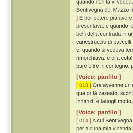
quando non la vi vedea,
Bentivegna del Mazzo n
]
E per potere piú avere 
presentava: e quando le
belli della contrada in 
canestruccio di baccelli
e, quando si vedeva te
rimorchiava, e ella cota
pure oltre in contegno;
[Voice: panfilo ]
[ 013 ]
Ora avvenne un dí
qua or là zazeato, scon
innanzi, e fattogli mott
[Voice: panfilo ]
[ 014 ]
A cui Bentivegna r
per alcuna mia vicenda: