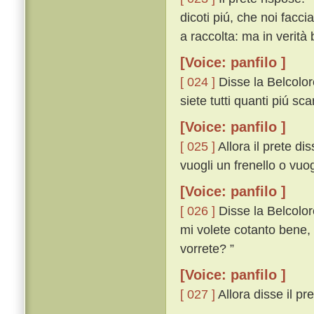
dicoti piú, che noi facc
a raccolta: ma in verità 
[Voice: panfilo ]
[ 024 ]
Disse la Belcolo
siete tutti quanti piú scar
[Voice: panfilo ]
[ 025 ]
Allora il prete dis
vuogli un frenello o vuog
[Voice: panfilo ]
[ 026 ]
Disse la Belcolor
mi volete cotanto bene, 
vorrete? ”
[Voice: panfilo ]
[ 027 ]
Allora disse il pret