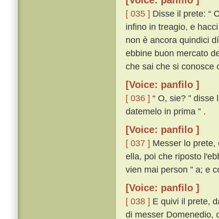
[Voice: panfilo ]
[ 035 ]
Disse il prete: “ 
infino in treagio, e hacc
non è ancora quindici dí 
ebbine buon mercato de' 
che sai che si conosce c
[Voice: panfilo ]
[ 036 ]
“ O, sie? ” disse 
datemelo in prima ” .
[Voice: panfilo ]
[ 037 ]
Messer lo prete, c
ella, poi che riposto l'
vien mai person ” a; e c
[Voice: panfilo ]
[ 038 ]
E quivi il prete,
di messer Domenedio, con