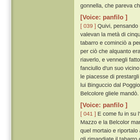
gonnella, che pareva ch
[Voice: panfilo ]
[ 039 ]
Quivi, pensando ch
valevan la metà di cinque
tabarro e cominciò a pe
per ciò che alquanto er
riaverlo, e vennegli fat
fanciullo d'un suo vici
le piacesse di prestargl
lui Binguccio dal Poggio 
Belcolore gliele mandò.
[Voice: panfilo ]
[ 041 ]
E come fu in su l
Mazzo e la Belcolor man
quel mortaio e riportalo 
gli rimandiate il tabarro 