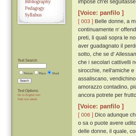
impose ch'el seguitasse;
[Voice: panfilo ]
[ 003 ]
Belle donne, a me 
continuamente n' offendo
preti, li quali sopra le 
aver guadagnato il per
sotto, che se d' Alless
Text Search:
che i secolari cattivelli
sirocchie, nell'amiche e
Person
Place
Word
assaliscano, vendichino l
Search
amorazzo contadino, piú
Text Options:
ancora potrete per frutt
Go to English text
Hide text labels
[Voice: panfilo ]
[ 006 ]
Dico adunque che 
o sa o puote avere udito
delle donne, il quale, 