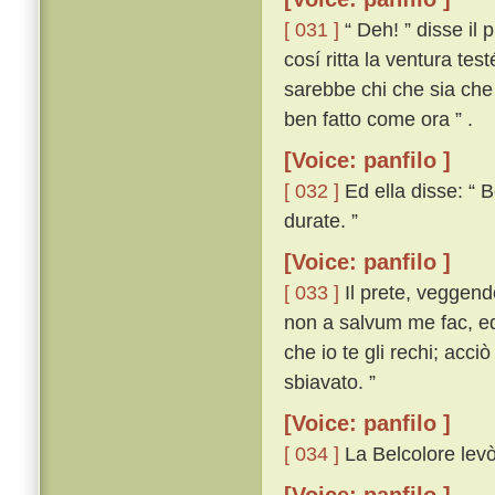
[ 031 ]
“ Deh! ” disse il 
cosí ritta la ventura tes
sarebbe chi che sia che
ben fatto come ora ” .
[Voice: panfilo ]
[ 032 ]
Ed ella disse: “ B
durate. ”
[Voice: panfilo ]
[ 033 ]
Il prete, veggend
non a salvum me fac, ed 
che io te gli rechi; acci
sbiavato. ”
[Voice: panfilo ]
[ 034 ]
La Belcolore levò 