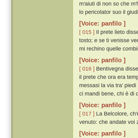
m'aiuti di non so che m'
lo pericolator suo il giudi
[Voice: panfilo ]
[ 015 ]
Il prete lieto diss
tosto; e se ti venisse v
mi rechino quelle combin
[Voice: panfilo ]
[ 016 ]
Bentivegna disse
il prete che ora era tem
messasi la via tra' piedi 
ci mandi bene, chi è di 
[Voice: panfilo ]
[ 017 ]
La Belcolore, ch'e
venuto: che andate voi 
[Voice: panfilo ]