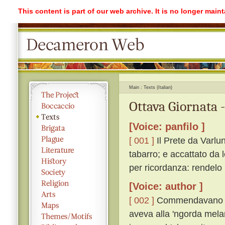
This content is part of our web archive. It is no longer mai
Main
Texts (Italian)
Ottava Giornata 
[Voice: panfilo ]
[ 001 ]
Il Prete da Varlu
tabarro; e accattato da 
per ricordanza: rendelo
[Voice: author ]
[ 002 ]
Commendavano igu
aveva alla 'ngorda melan