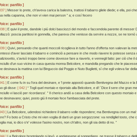
Voice: panfilo ]
037 ]
Messer lo prete, ch'aveva carica la balestra, trattosi il tabarro gliele diede; e ella, poi c
ua nella capanna, che non vi vien mai person ” a; e cosí fecero
Voice: panfilo ]
038 ]
E quivi il prete, dandole i piú dolci basciozzi del mondo e faccendola parente di messer
ollazzò: poscia partitosi in gonnella, che pareva che venisse da servire a nozze, se ne tornò a
Voice: panfilo ]
039 ]
Quivi, pensando che quanti moccoli ricoglieva in tutto l'anno d'offerta non valevan la metà 
entessi d'aver lasciato il tabarro e cominciò a pensare in che modo riavere lo potesse senza
aliziosetto, s'avisò troppo bene come dovesse fare a riaverlo, e vennegli fatto: per ciò che i
anciullo d'un suo vicino in casa questa monna Belcolore, e mandolla pregando che le piacesse di
he desinava la mattina con lui Binguccio dal Poggio e Nuto Buglietti, sí che egli voleva far dell
Voice: panfilo ]
041 ]
E come fu in su l'ora del desinare, e 'l prete appostò quando Bentivegna del Mazzo e la 
uo gli disse:
[ 042 ]
“ Togli quel mortaio e riportalo alla Belcolore, e di':`Dice il sere che gran me
anciullo vi lasciò per ricordanza'. ” Il cherico andò a casa della Belcolore con questo mortaio
he desinavano; quivi, posto giú il mortaio fece l'ambasciata del prete.
Voice: panfilo ]
043 ]
La Belcolore, udendosi richiedere il tabarro volle rispondere; ma Bentivegna con un mal v
ere? Fo boto a Cristo che mi vien voglia di darti un gran sergozzone: va rendigliel tosto, che
glia mai, io dico s'e' volesse l'asino nostro, non ch'altro, non gli sia detto di no. ”
Voice: panfilo ]
044 ]
La Belcolore brontolando si levò, e andatasene al soppediano, ne trasse il tabarro e diello