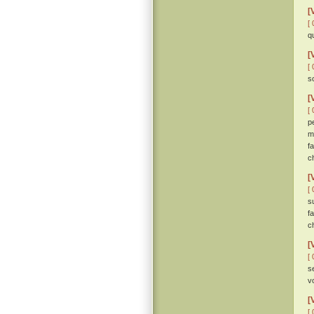
[
[ 
q
[
[ 
s
[
[ 
p
m
f
c
[
[ 
s
f
c
[
[ 
s
vo
[
[ 