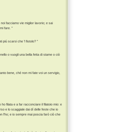
 noi facciamo vie miglior lavorio; e sai
mi fare. ”
piú scarsi che 'l fistolo? ”
enello o vuogli una bella fetta di stame o ciò
anto bene, ché non mi fate voi un servigio,
 filata e a far racconciare il filatoio mio: e
rso e lo scaggiale dai dí delle feste che io
n l'ho; e io sempre mai poscia farò ciò che