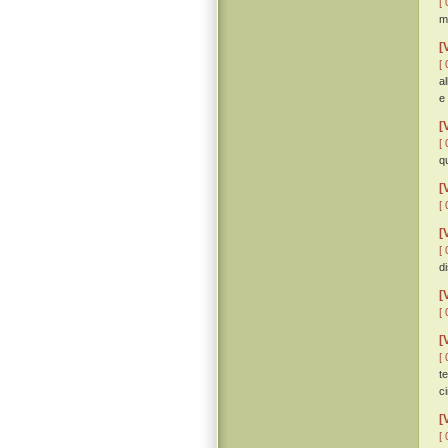
[ 
mo
[
[ 
a
e
[
[ 
q
[
[ 
[
[ 
d
[
[ 
[
[ 
t
c
[
[ 