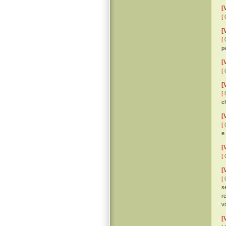
[
[ 
[
[ 
p
[
[ 
[
[ 
ch
[
[ 
e
[
[ 
[
[ 
s
r
vo
[