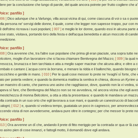
idere per la conclusione che lungo di parole, del quale ancora potrete per frutto cogliere che 
Voice: panfilo ]
006 ]
Dico adunque che a Varlungo, villa assai vicina di qui, come ciascuna di voi o sa o puote
ella persona ne' servigi delle donne, il quale, come che legger non sapesse troppo, pur con 
iè dell'olmo ricreava i suoi popolani;
[ 007 ]
e meglio le lor donne, quando essi in alcuna parte 
osse stato, visitava, portando loro della festa e dell'acqua benedetta e alcun moccolo di candel
enedizione.
Voice: panfilo ]
008 ]
Ora avvenne che, tra l'altre sue popolane che prima gli eran piaciute, una sopra tutte 
elcolore, moglie d'un lavoratore che si facea chiamare Bentivegna del Mazzo;
[ 009 ]
la qual n
oresozza, brunazza e ben tarchiata e atta a meglio saper macinar che alcuna altra; e oltre a c
embalo e cantare
L'acqua corre la borrana
, e menare la ridda e il ballonchio, quando bisogno
occichino e gentile in mano.
[ 010 ]
Per le quali cose messer lo prete ne 'nvaghí sí forte, che 
iato per poterla vedere; e quando la domenica mattina la sentiva in chiesa, diceva un
Kyrie
e 
ran maestro di canto, che pareva uno asino che ragghiasse, dove, quando non la vi vedea, s
apeva sí fare, che Bentivegna del Mazzo non se ne avvedeva, né ancora vicina che egli ave
imestichezza di monna Belcolore, a otta a otta la presentava: e quando le mandava un mazzuolo 
ella contrada in un suo orto che egli lavorava a sue mani, e quando un canestruccio di baccelli 
calogni;
[ 012 ]
e, quando si vedeva tempo, guatatala un poco in cagnesco, per amorevolezza la
accendo vista di non avvedersene, andava pure oltre in contegno; per che messer lo prete no
Voice: panfilo ]
013 ]
Ora avvenne un dí che, andando il prete di fitto meriggio per la contrada or qua or là 
no asino pien di cose innanzi, e fattogli motto, il domandò dove egli andava.