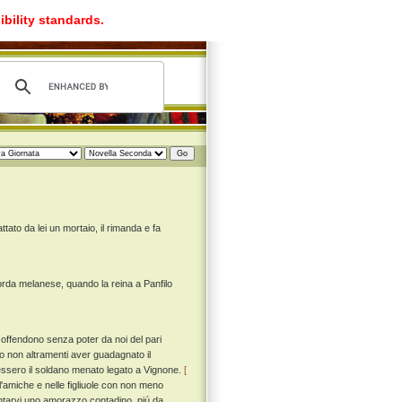
ibility standards.
ato da lei un mortaio, il rimanda e fa
rda melanese, quando la reina a Panfilo
 offendono senza poter da noi del pari
oro non altramenti aver guadagnato il
essero il soldano menato legato a Vignone.
[
ll'amiche e nelle figliuole con non meno
ntarvi uno amorazzo contadino, piú da