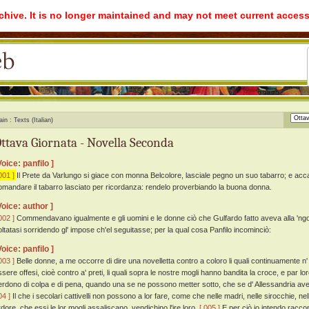
rchive. It is no longer maintained and may not meet current access
ain
Texts (Italian)
ttava Giornata - Novella Seconda
Voice: panfilo ]
001 ]
Il Prete da Varlungo si giace con monna Belcolore, lasciale pegno un suo tabarro; e accatt
omandare il tabarro lasciato per ricordanza: rendelo proverbiando la buona donna.
Voice: author ]
002 ]
Commendavano igualmente e gli uomini e le donne ciò che Gulfardo fatto aveva alla 'ngo
oltatasi sorridendo gl' impose ch'el seguitasse; per la qual cosa Panfilo incominciò:
Voice: panfilo ]
003 ]
Belle donne, a me occorre di dire una novelletta contro a coloro li quali continuamente n'
ssere offesi, cioè contro a' preti, li quali sopra le nostre mogli hanno bandita la croce, e par l
erdono di colpa e di pena, quando una se ne possono metter sotto, che se d' Allessandria av
04 ]
Il che i secolari cattivelli non possono a lor fare, come che nelle madri, nelle sirocchie, ne
rdore, che essi le lor mogli assaliscano, vendichino l'ire loro.
[ 005 ]
E per ciò io intendo racco