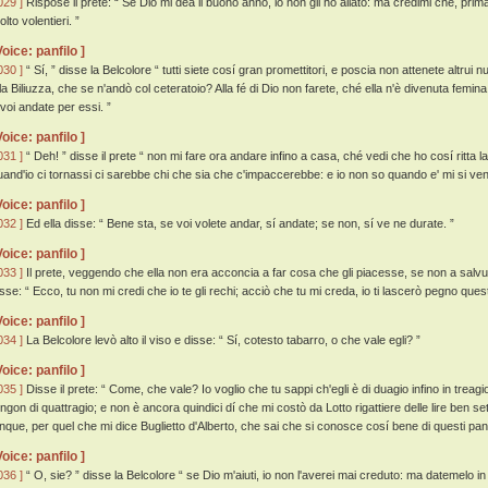
029 ]
Rispose il prete: “ Se Dio mi dea il buono anno, io non gli ho allato: ma credimi che, prima
lto volentieri. ”
Voice: panfilo ]
030 ]
“ Sí, ” disse la Belcolore “ tutti siete cosí gran promettitori, e poscia non attenete altrui
lla Biliuzza, che se n'andò col ceteratoio? Alla fé di Dio non farete, ché ella n'è divenuta femin
 voi andate per essi. ”
Voice: panfilo ]
031 ]
“ Deh! ” disse il prete “ non mi fare ora andare infino a casa, ché vedi che ho cosí ritta 
uand'io ci tornassi ci sarebbe chi che sia che c'impaccerebbe: e io non so quando e' mi si ven
Voice: panfilo ]
032 ]
Ed ella disse: “ Bene sta, se voi volete andar, sí andate; se non, sí ve ne durate. ”
Voice: panfilo ]
033 ]
Il prete, veggendo che ella non era acconcia a far cosa che gli piacesse, se non a salvu
isse: “ Ecco, tu non mi credi che io te gli rechi; acciò che tu mi creda, io ti lascerò pegno ques
Voice: panfilo ]
034 ]
La Belcolore levò alto il viso e disse: “ Sí, cotesto tabarro, o che vale egli? ”
Voice: panfilo ]
035 ]
Disse il prete: “ Come, che vale? Io voglio che tu sappi ch'egli è di duagio infino in treagio
engon di quattragio; e non è ancora quindici dí che mi costò da Lotto rigattiere delle lire ben s
inque, per quel che mi dice Buglietto d'Alberto, che sai che si conosce cosí bene di questi pann
Voice: panfilo ]
036 ]
“ O, sie? ” disse la Belcolore “ se Dio m'aiuti, io non l'averei mai creduto: ma datemelo in 