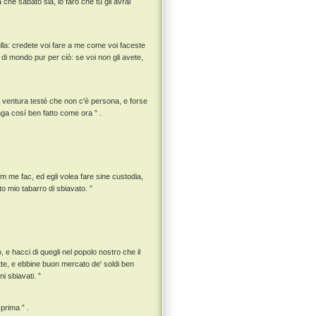
 che sabato sia, io farò che tu gli avrai
 nulla: credete voi fare a me come voi faceste
a di mondo pur per ciò: se voi non gli avete,
la ventura testé che non c'è persona, e forse
ga cosí ben fatto come ora ” .
m me fac, ed egli volea fare sine custodia,
to mio tabarro di sbiavato. ”
, e hacci di quegli nel popolo nostro che il
ette, e ebbine buon mercato de' soldi ben
i sbiavati. ”
prima ” .