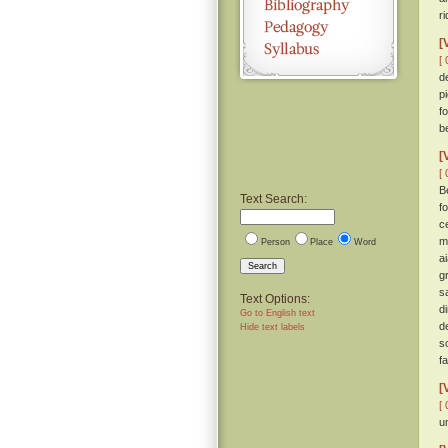
r
[
[ 
d
p
f
b
[
[ 
B
Text Search:
f
c
m
Person
Place
Word
a
Search
g
s
Text Options:
d
Go to English text
d
Hide text labels
s
f
[
[ 
u