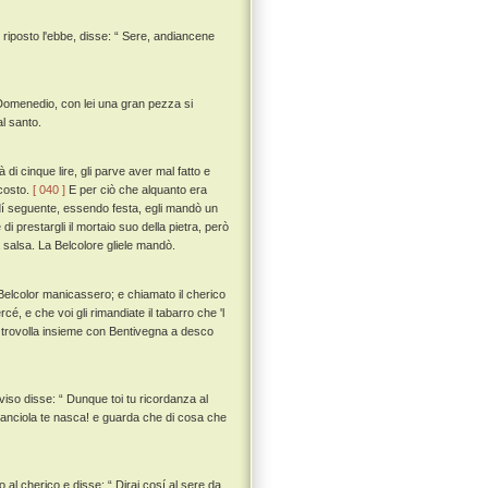
he riposto l'ebbe, disse: “ Sere, andiancene
 Domenedio, con lei una gran pezza si
l santo.
di cinque lire, gli parve aver mal fatto e
 costo.
[ 040 ]
E per ciò che alquanto era
l dí seguente, essendo festa, egli mandò un
 prestargli il mortaio suo della pietra, però
a salsa. La Belcolore gliele mandò.
Belcolor manicassero; e chiamato il cherico
rcé, e che voi gli rimandiate il tabarro che 'l
 e trovolla insieme con Bentivegna a desco
iso disse: “ Dunque toi tu ricordanza al
 canciola te nasca! e guarda che di cosa che
 al cherico e disse: “ Dirai cosí al sere da