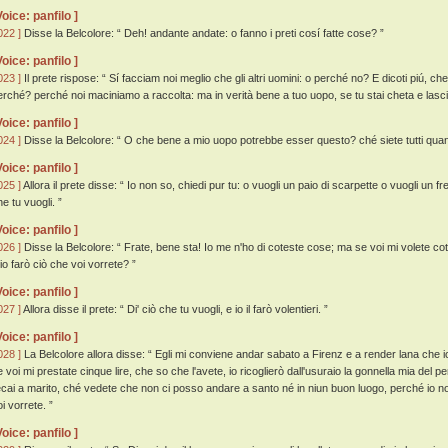
Voice: panfilo ]
022 ]
Disse la Belcolore: “ Deh! andante andate: o fanno i preti cosí fatte cose? ”
Voice: panfilo ]
023 ]
Il prete rispose: “ Sí facciam noi meglio che gli altri uomini: o perché no? E dicoti piú, che
erché? perché noi maciniamo a raccolta: ma in verità bene a tuo uopo, se tu stai cheta e lasci
Voice: panfilo ]
024 ]
Disse la Belcolore: “ O che bene a mio uopo potrebbe esser questo? ché siete tutti quanti 
Voice: panfilo ]
025 ]
Allora il prete disse: “ Io non so, chiedi pur tu: o vuogli un paio di scarpette o vuogli un fr
e tu vuogli. ”
Voice: panfilo ]
026 ]
Disse la Belcolore: “ Frate, bene sta! Io me n'ho di coteste cose; ma se voi mi volete cot
 io farò ciò che voi vorrete? ”
Voice: panfilo ]
027 ]
Allora disse il prete: “ Di' ciò che tu vuogli, e io il farò volentieri. ”
Voice: panfilo ]
028 ]
La Belcolore allora disse: “ Egli mi conviene andar sabato a Firenz e a render lana che io ho
e voi mi prestate cinque lire, che so che l'avete, io ricoglierò dall'usuraio la gonnella mia del pe
ecai a marito, ché vedete che non ci posso andare a santo né in niun buon luogo, perché io no
i vorrete. ”
Voice: panfilo ]