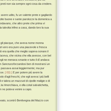
a' preti non sia sempre ogni cosa da credere.
 avere udito, fu un valente prete e gagliardo
molte buone e sante parolozze la domenica a
andavano, che altro prete che prima vi
a talvolta infino a casa, dando loro la sua
ne gli piacque, che aveva nome monna
el vero era pure una piacevole e fresca
iò era quella che meglio sapeva sonare il
 faceva, che vicina che ella avesse, con bel
egli ne menava smanie e tutto il dí andava
un
Sanctus
sforzandosi ben di mostrarsi un
i passava assai leggiermente; ma pur
sse.
[ 011 ]
E per potere piú avere la
d'agli freschi, che egli aveva i piú belli
e talora un mazzuol di cipolle maligie o di
 rimorchiava, e ella cotal salvatichetta,
n ne poteva venire a capo.
zazeato, scontrò Bentivegna del Mazzo con