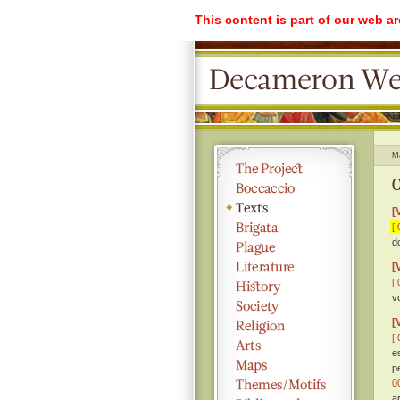
This content is part of our web a
M
O
[
[ 
d
[
[ 
v
[
[ 
e
p
0
a