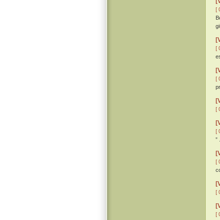
[
[ 
B
gi
[
[ 
e
[
[ 
p
[
[ 
[
[ 
” 
[
[ 
c
[
[ 
[
[ 