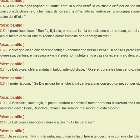
Voice: panfilo ]
014 ]
A cui Bentivegna rispose: “ Gnaffe, sere, in buona verità io vo infino a città per alcuna 
onaccorri da Ginestreto, che m'aiuti di non so che m'ha fatto richiedere per una comparigione d
udice del dificio. ”
Voice: panfilo ]
015 ]
Il prete lieto disse: “ Ben fai, figliuole; or va con la mia benedizione e torna tosto; e se t
sca di mente di dir lor che mi rechino quelle combine per li coreggiati miei. ”
Voice: panfilo ]
016 ]
Bentivegna disse che sarebbe fatto; e venendosene verso Firenze, si pensò il prete che 
rovare sua ventura; e messasi la via tra' piedi non ristette sí fu a casa di lei; e entrato dentro 
Voice: panfilo ]
017 ]
La Belcolore, ch'era andata in balco, udendol disse: “ O sere, voi siate il ben venuto: c
Voice: panfilo ]
018 ]
Il prete rispose: “ Se Dio mi dea bene, che io mi veniva a star con teco un pezzo, per ciò
.
Voice: panfilo ]
019 ]
La Belcolore, scesa giú, si pose a sedere e cominciò nettar sementa di cavolini che il mari
ominciò a dire: “ Bene, Belcolore, de'mi tu far sempre mai morire questo modo? ”
Voice: panfilo ]
020 ]
La Belcolore cominciò a ridere e a dire: “ O che ve fo io? ”
Voice: panfilo ]
021 ]
Disse il prete: “ Non mi fai nulla, ma tu non mi lasci fare a te quei che io vorrei e che Idi