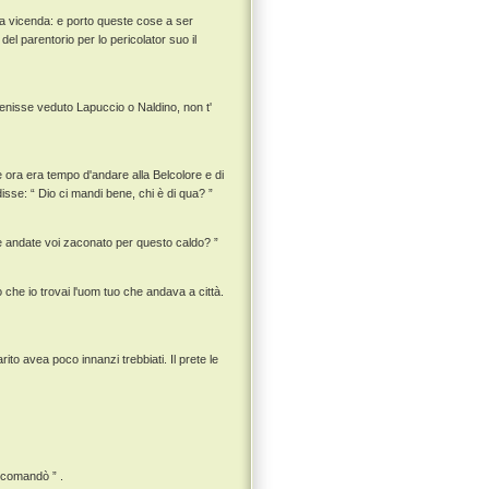
mia vicenda: e porto queste cose a ser
el parentorio per lo pericolator suo il
i venisse veduto Lapuccio o Naldino, non t'
ora era tempo d'andare alla Belcolore e di
disse: “ Dio ci mandi bene, chi è di qua? ”
he andate voi zaconato per questo caldo? ”
 che io trovai l'uom tuo che andava a città.
to avea poco innanzi trebbiati. Il prete le
o comandò ” .