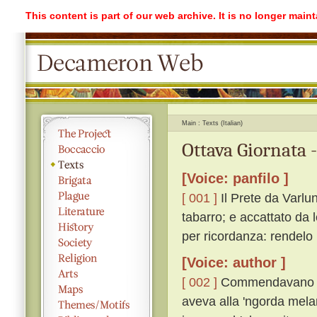
This content is part of our web archive. It is no longer mai
Main
Texts (Italian)
Ottava Giornata 
[Voice: panfilo ]
[ 001 ]
Il Prete da Varlu
tabarro; e accattato da 
per ricordanza: rendelo
[Voice: author ]
[ 002 ]
Commendavano igu
aveva alla 'ngorda melan