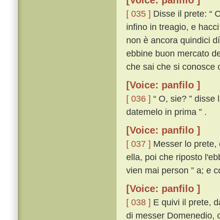
[Voice: panfilo ]
[ 035 ]
Disse il prete: “ 
infino in treagio, e hacc
non è ancora quindici dí 
ebbine buon mercato de' 
che sai che si conosce c
[Voice: panfilo ]
[ 036 ]
“ O, sie? ” disse 
datemelo in prima ” .
[Voice: panfilo ]
[ 037 ]
Messer lo prete, c
ella, poi che riposto l'
vien mai person ” a; e c
[Voice: panfilo ]
[ 038 ]
E quivi il prete,
di messer Domenedio, con