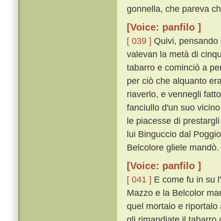
gonnella, che pareva ch
[Voice: panfilo ]
[ 039 ]
Quivi, pensando ch
valevan la metà di cinque
tabarro e cominciò a pe
per ciò che alquanto er
riaverlo, e vennegli fat
fanciullo d'un suo vici
le piacesse di prestargl
lui Binguccio dal Poggio 
Belcolore gliele mandò.
[Voice: panfilo ]
[ 041 ]
E come fu in su l
Mazzo e la Belcolor man
quel mortaio e riportalo 
gli rimandiate il tabarro 