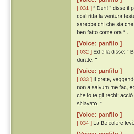
[ 031 ]
“ Deh! ” disse il 
cosí ritta la ventura tes
sarebbe chi che sia che
ben fatto come ora ” .
[Voice: panfilo ]
[ 032 ]
Ed ella disse: “ B
durate. ”
[Voice: panfilo ]
[ 033 ]
Il prete, veggend
non a salvum me fac, ed 
che io te gli rechi; acci
sbiavato. ”
[Voice: panfilo ]
[ 034 ]
La Belcolore levò 