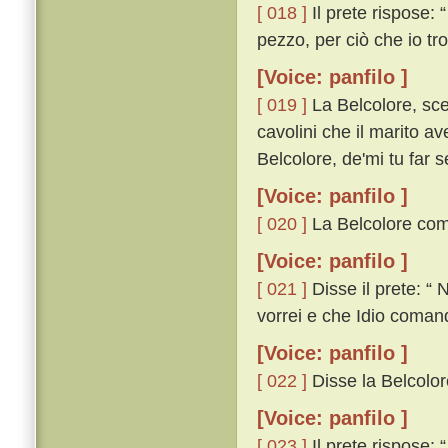
[ 018 ]
Il prete rispose:
pezzo, per ciò che io tro
[Voice: panfilo ]
[ 019 ]
La Belcolore, sce
cavolini che il marito av
Belcolore, de'mi tu far
[Voice: panfilo ]
[ 020 ]
La Belcolore comin
[Voice: panfilo ]
[ 021 ]
Disse il prete: “ 
vorrei e che Idio comand
[Voice: panfilo ]
[ 022 ]
Disse la Belcolore
[Voice: panfilo ]
[ 023 ]
Il prete rispose: 