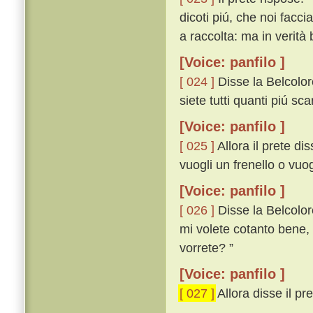
dicoti piú, che noi facc
a raccolta: ma in verità 
[Voice: panfilo ]
[ 024 ]
Disse la Belcolo
siete tutti quanti piú scar
[Voice: panfilo ]
[ 025 ]
Allora il prete dis
vuogli un frenello o vuog
[Voice: panfilo ]
[ 026 ]
Disse la Belcolor
mi volete cotanto bene, 
vorrete? ”
[Voice: panfilo ]
[ 027 ]
Allora disse il pret