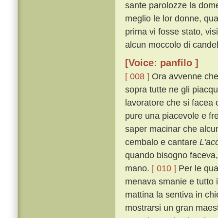
sante parolozze la domen
meglio le lor donne, qu
prima vi fosse stato, vi
alcun moccolo di candela
[Voice: panfilo ]
[ 008 ]
Ora avvenne che, 
sopra tutte ne gli piac
lavoratore che si face
pure una piacevole e fr
saper macinar che alcuna
cembalo e cantare
L'ac
quando bisogno faceva, 
mano.
[ 010 ]
Per le qual
menava smanie e tutto i
mattina la sentiva in ch
mostrarsi un gran maest