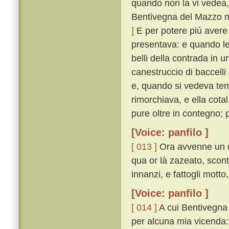
quando non la vi vedea,
Bentivegna del Mazzo n
]
E per potere piú avere 
presentava: e quando le
belli della contrada in 
canestruccio di baccelli
e, quando si vedeva te
rimorchiava, e ella cota
pure oltre in contegno;
[Voice: panfilo ]
[ 013 ]
Ora avvenne un dí
qua or là zazeato, scon
innanzi, e fattogli mott
[Voice: panfilo ]
[ 014 ]
A cui Bentivegna r
per alcuna mia vicenda: