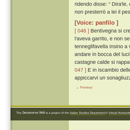
ridendo disse: “ Dira'le,
non presterrò a lei il pest
[Voice: panfilo ]
[ 046 ]
Bentivegna si cre
l'aveva garrito, e non s
tenneglifavella insino a
andare in bocca del luci
castagne calde si rappat
047 ]
E in iscambio delle 
appiccarvi un sonagliuzz
← Previous
Decameron Web
The
is a project of the
Italian Studies Department
's
Virtual Humanit