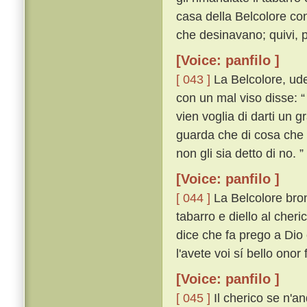
casa della Belcolore co
che desinavano; quivi, p
[Voice: panfilo ]
[ 043 ]
La Belcolore, ude
con un mal viso disse: “
vien voglia di darti un 
guarda che di cosa che vo
non gli sia detto di no. ”
[Voice: panfilo ]
[ 044 ]
La Belcolore bron
tabarro e diello al cheri
dice che fa prego a Dio
l'avete voi sí bello onor 
[Voice: panfilo ]
[ 045 ]
Il cherico se n'an