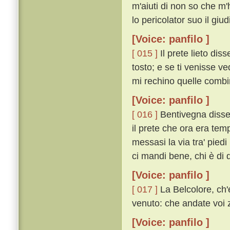
m'aiuti di non so che m'
lo pericolator suo il giudi
[Voice: panfilo ]
[ 015 ]
Il prete lieto diss
tosto; e se ti venisse v
mi rechino quelle combin
[Voice: panfilo ]
[ 016 ]
Bentivegna disse
il prete che ora era tem
messasi la via tra' piedi 
ci mandi bene, chi è di 
[Voice: panfilo ]
[ 017 ]
La Belcolore, ch'e
venuto: che andate voi 
[Voice: panfilo ]