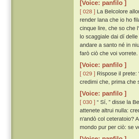
[Voice: panfilo ]
[ 028 ]
La Belcolore allo
render lana che io ho fil
cinque lire, che so che l
lo scaggiale dai dí dell
andare a santo né in ni
farò ciò che voi vorrete. 
[Voice: panfilo ]
[ 029 ]
Rispose il prete: 
credimi che, prima che sa
[Voice: panfilo ]
[ 030 ]
“ Sí, ” disse la Be
attenete altrui nulla: cr
n'andò col ceteratoio? Al
mondo pur per ciò: se vo
[Voice: panfilo ]