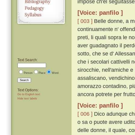
impose ch'el seguitasse;
[Voice: panfilo ]
[ 003 ]
Belle donne, a me 
continuamente n' offendo
preti, li quali sopra le 
aver guadagnato il per
sotto, che se d' Alless
Text Search:
che i secolari cattivelli
sirocchie, nell'amiche e
Person
Place
Word
assaliscano, vendichino l
Search
amorazzo contadino, piú
Text Options:
ancora potrete per frutt
Go to English text
Hide text labels
[Voice: panfilo ]
[ 006 ]
Dico adunque che 
o sa o puote avere udito
delle donne, il quale, 