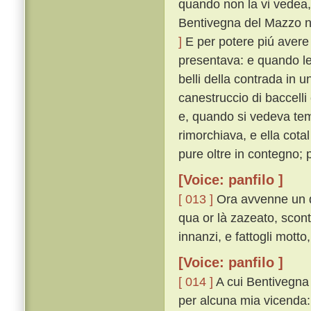
quando non la vi vedea,
Bentivegna del Mazzo n
]
E per potere piú avere 
presentava: e quando le
belli della contrada in 
canestruccio di baccelli
e, quando si vedeva te
rimorchiava, e ella cota
pure oltre in contegno;
[Voice: panfilo ]
[ 013 ]
Ora avvenne un dí
qua or là zazeato, scon
innanzi, e fattogli mott
[Voice: panfilo ]
[ 014 ]
A cui Bentivegna r
per alcuna mia vicenda: