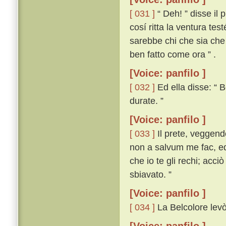
[ 031 ]
“ Deh! ” disse il 
cosí ritta la ventura tes
sarebbe chi che sia che
ben fatto come ora ” .
[Voice: panfilo ]
[ 032 ]
Ed ella disse: “ B
durate. ”
[Voice: panfilo ]
[ 033 ]
Il prete, veggend
non a salvum me fac, ed 
che io te gli rechi; acci
sbiavato. ”
[Voice: panfilo ]
[ 034 ]
La Belcolore levò 