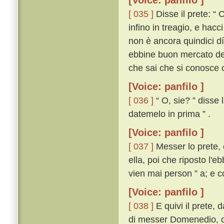
[Voice: panfilo ]
[ 035 ]
Disse il prete: “ 
infino in treagio, e hacc
non è ancora quindici dí 
ebbine buon mercato de' 
che sai che si conosce c
[Voice: panfilo ]
[ 036 ]
“ O, sie? ” disse 
datemelo in prima ” .
[Voice: panfilo ]
[ 037 ]
Messer lo prete, c
ella, poi che riposto l'
vien mai person ” a; e c
[Voice: panfilo ]
[ 038 ]
E quivi il prete,
di messer Domenedio, con