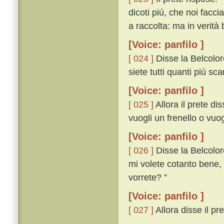
dicoti piú, che noi facc
a raccolta: ma in verità 
[Voice: panfilo ]
[ 024 ]
Disse la Belcolo
siete tutti quanti piú scar
[Voice: panfilo ]
[ 025 ]
Allora il prete dis
vuogli un frenello o vuog
[Voice: panfilo ]
[ 026 ]
Disse la Belcolor
mi volete cotanto bene, 
vorrete? ”
[Voice: panfilo ]
[ 027 ]
Allora disse il pret