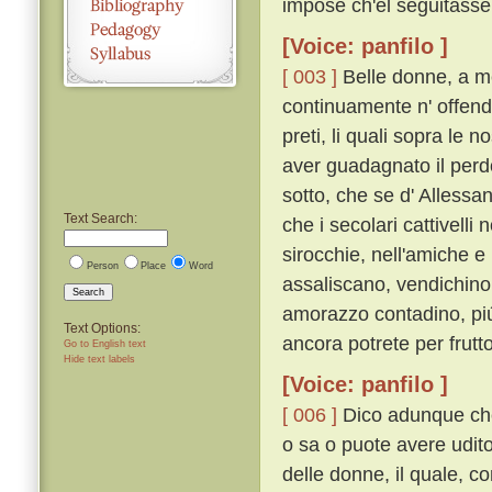
impose ch'el seguitasse;
[Voice: panfilo ]
[ 003 ]
Belle donne, a me 
continuamente n' offendo
preti, li quali sopra le 
aver guadagnato il per
sotto, che se d' Alless
Text Search:
che i secolari cattivelli
sirocchie, nell'amiche e
Person
Place
Word
assaliscano, vendichino l
Search
amorazzo contadino, piú
Text Options:
ancora potrete per frutt
Go to English text
Hide text labels
[Voice: panfilo ]
[ 006 ]
Dico adunque che 
o sa o puote avere udito
delle donne, il quale, 