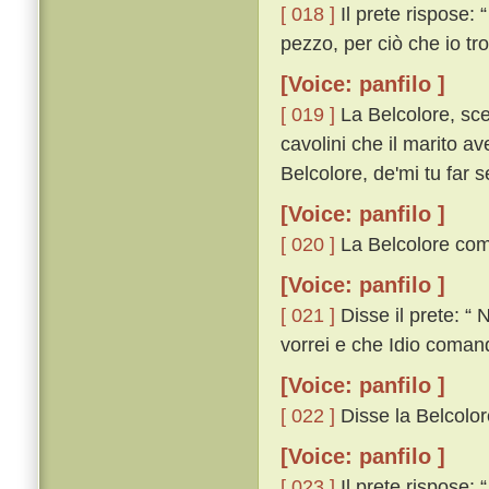
[ 018 ]
Il prete rispose:
pezzo, per ciò che io tro
[Voice: panfilo ]
[ 019 ]
La Belcolore, sce
cavolini che il marito av
Belcolore, de'mi tu far
[Voice: panfilo ]
[ 020 ]
La Belcolore comin
[Voice: panfilo ]
[ 021 ]
Disse il prete: “ 
vorrei e che Idio comand
[Voice: panfilo ]
[ 022 ]
Disse la Belcolore
[Voice: panfilo ]
[ 023 ]
Il prete rispose: 