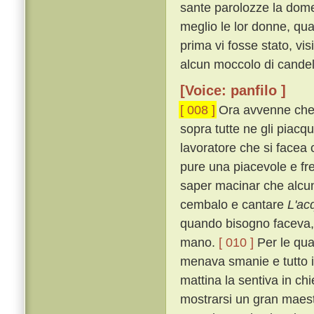
sante parolozze la domen
meglio le lor donne, qu
prima vi fosse stato, vi
alcun moccolo di candela
[Voice: panfilo ]
[ 008 ]
Ora avvenne che, 
sopra tutte ne gli piac
lavoratore che si face
pure una piacevole e fr
saper macinar che alcuna
cembalo e cantare
L'ac
quando bisogno faceva, 
mano.
[ 010 ]
Per le qual
menava smanie e tutto i
mattina la sentiva in ch
mostrarsi un gran maest