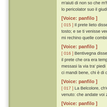
m'aiuti di non so che m'
lo pericolator suo il giudi
[Voice: panfilo ]
[ 015 ]
Il prete lieto diss
tosto; e se ti venisse v
mi rechino quelle combin
[Voice: panfilo ]
[ 016 ]
Bentivegna disse
il prete che ora era tem
messasi la via tra' piedi 
ci mandi bene, chi è di 
[Voice: panfilo ]
[ 017 ]
La Belcolore, ch'e
venuto: che andate voi 
[Voice: panfilo ]