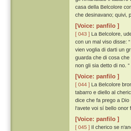
casa della Belcolore co
che desinavano; quivi, p
[Voice: panfilo ]
[ 043 ]
La Belcolore, ude
con un mal viso disse: “
vien voglia di darti un 
guarda che di cosa che vo
non gli sia detto di no. ”
[Voice: panfilo ]
[ 044 ]
La Belcolore bron
tabarro e diello al cheri
dice che fa prego a Dio
l'avete voi sí bello onor 
[Voice: panfilo ]
[ 045 ]
Il cherico se n'an