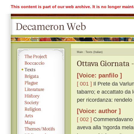
This content is part of our web archive. It is no longer mai
Main
Texts (Italian)
Ottava Giornata 
[Voice: panfilo ]
[ 001 ]
Il Prete da Varlu
tabarro; e accattato da 
per ricordanza: rendelo
[Voice: author ]
[ 002 ]
Commendavano igu
aveva alla 'ngorda melan