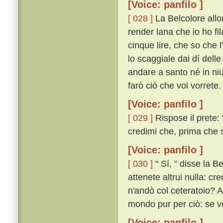
[Voice: panfilo ]
[ 028 ]
La Belcolore allo
render lana che io ho fil
cinque lire, che so che l
lo scaggiale dai dí dell
andare a santo né in ni
farò ciò che voi vorrete. 
[Voice: panfilo ]
[ 029 ]
Rispose il prete: 
credimi che, prima che sa
[Voice: panfilo ]
[ 030 ]
“ Sí, ” disse la Be
attenete altrui nulla: cr
n'andò col ceteratoio? Al
mondo pur per ciò: se vo
[Voice: panfilo ]