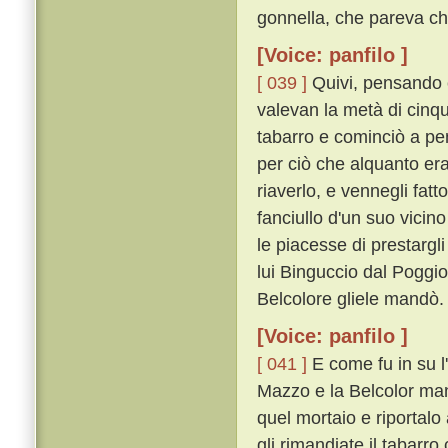
gonnella, che pareva ch
[Voice: panfilo ]
[ 039 ]
Quivi, pensando ch
valevan la metà di cinque
tabarro e cominciò a pe
per ciò che alquanto er
riaverlo, e vennegli fat
fanciullo d'un suo vici
le piacesse di prestargl
lui Binguccio dal Poggio 
Belcolore gliele mandò.
[Voice: panfilo ]
[ 041 ]
E come fu in su l
Mazzo e la Belcolor man
quel mortaio e riportalo 
gli rimandiate il tabarro 