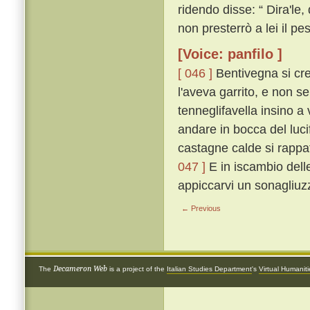
ridendo disse: “ Dira'le,
non presterrò a lei il pest
[Voice: panfilo ]
[ 046 ]
Bentivegna si cre
l'aveva garrito, e non s
tenneglifavella insino a
andare in bocca del luci
castagne calde si rappat
047 ]
E in iscambio delle 
appiccarvi un sonagliuzz
← Previous
Decameron Web
The
is a project of the
Italian Studies Department
's
Virtual Humanit