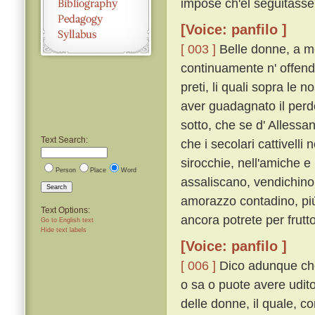
impose ch'el seguitasse;
[Voice: panfilo ]
[ 003 ]
Belle donne, a me 
continuamente n' offendo
preti, li quali sopra le 
aver guadagnato il per
sotto, che se d' Alless
Text Search:
che i secolari cattivelli
sirocchie, nell'amiche e
Person
Place
Word
assaliscano, vendichino l
Search
amorazzo contadino, piú
Text Options:
ancora potrete per frutt
Go to English text
Hide text labels
[Voice: panfilo ]
[ 006 ]
Dico adunque che 
o sa o puote avere udito
delle donne, il quale, 