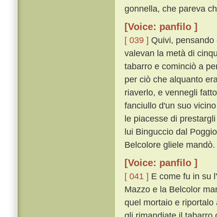
gonnella, che pareva ch
[Voice: panfilo ]
[ 039 ]
Quivi, pensando ch
valevan la metà di cinque
tabarro e cominciò a pe
per ciò che alquanto er
riaverlo, e vennegli fat
fanciullo d'un suo vici
le piacesse di prestargl
lui Binguccio dal Poggio 
Belcolore gliele mandò.
[Voice: panfilo ]
[ 041 ]
E come fu in su l
Mazzo e la Belcolor man
quel mortaio e riportalo 
gli rimandiate il tabarro 