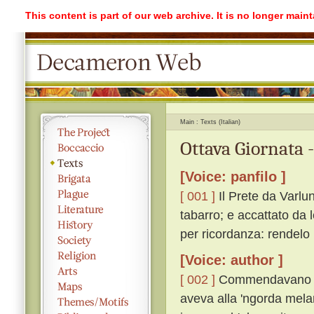
This content is part of our web archive. It is no longer mai
Main
Texts (Italian)
Ottava Giornata 
[Voice: panfilo ]
[ 001 ]
Il Prete da Varlu
tabarro; e accattato da 
per ricordanza: rendelo
[Voice: author ]
[ 002 ]
Commendavano igu
aveva alla 'ngorda melan