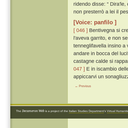
ridendo disse: “ Dira'le,
non presterrò a lei il pest
[Voice: panfilo ]
[ 046 ]
Bentivegna si cre
l'aveva garrito, e non s
tenneglifavella insino a
andare in bocca del luci
castagne calde si rappat
047 ]
E in iscambio delle 
appiccarvi un sonagliuzz
← Previous
Decameron Web
The
is a project of the
Italian Studies Department
's
Virtual Humanit