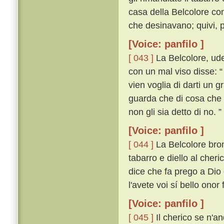
casa della Belcolore co
che desinavano; quivi, p
[Voice: panfilo ]
[ 043 ]
La Belcolore, ude
con un mal viso disse: “
vien voglia di darti un 
guarda che di cosa che vo
non gli sia detto di no. ”
[Voice: panfilo ]
[ 044 ]
La Belcolore bron
tabarro e diello al cheri
dice che fa prego a Dio
l'avete voi sí bello onor 
[Voice: panfilo ]
[ 045 ]
Il cherico se n'an