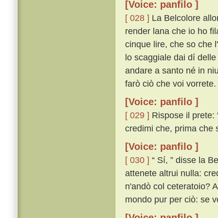
[Voice: panfilo ]
[ 028 ]
La Belcolore allo
render lana che io ho fil
cinque lire, che so che l
lo scaggiale dai dí dell
andare a santo né in ni
farò ciò che voi vorrete. 
[Voice: panfilo ]
[ 029 ]
Rispose il prete: 
credimi che, prima che sa
[Voice: panfilo ]
[ 030 ]
“ Sí, ” disse la Be
attenete altrui nulla: cr
n'andò col ceteratoio? Al
mondo pur per ciò: se vo
[Voice: panfilo ]