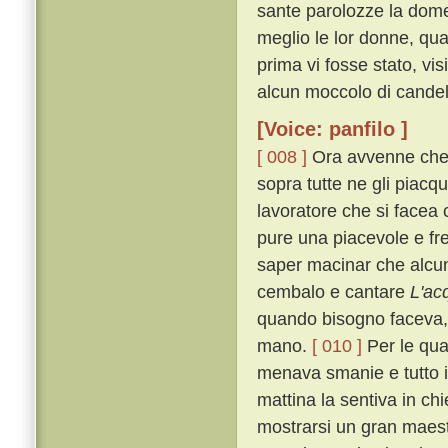
sante parolozze la domen
meglio le lor donne, qu
prima vi fosse stato, vi
alcun moccolo di candela
[Voice: panfilo ]
[ 008 ]
Ora avvenne che, 
sopra tutte ne gli piac
lavoratore che si face
pure una piacevole e fr
saper macinar che alcuna
cembalo e cantare
L'ac
quando bisogno faceva, 
mano.
[ 010 ]
Per le qual
menava smanie e tutto i
mattina la sentiva in ch
mostrarsi un gran maest