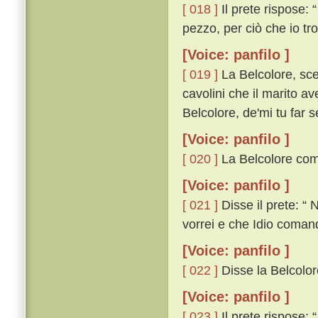
[ 018 ]
Il prete rispose:
pezzo, per ciò che io tro
[Voice: panfilo ]
[ 019 ]
La Belcolore, sce
cavolini che il marito av
Belcolore, de'mi tu far
[Voice: panfilo ]
[ 020 ]
La Belcolore comin
[Voice: panfilo ]
[ 021 ]
Disse il prete: “ 
vorrei e che Idio comand
[Voice: panfilo ]
[ 022 ]
Disse la Belcolore
[Voice: panfilo ]
[ 023 ]
Il prete rispose: 