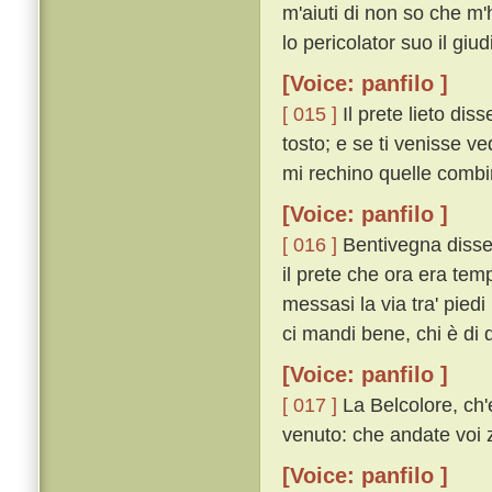
m'aiuti di non so che m'
lo pericolator suo il giudi
[Voice: panfilo ]
[ 015 ]
Il prete lieto diss
tosto; e se ti venisse v
mi rechino quelle combin
[Voice: panfilo ]
[ 016 ]
Bentivegna disse
il prete che ora era tem
messasi la via tra' piedi 
ci mandi bene, chi è di 
[Voice: panfilo ]
[ 017 ]
La Belcolore, ch'e
venuto: che andate voi 
[Voice: panfilo ]