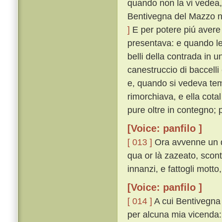
quando non la vi vedea,
Bentivegna del Mazzo n
]
E per potere piú avere 
presentava: e quando le
belli della contrada in 
canestruccio di baccelli
e, quando si vedeva te
rimorchiava, e ella cota
pure oltre in contegno;
[Voice: panfilo ]
[ 013 ]
Ora avvenne un dí
qua or là zazeato, scon
innanzi, e fattogli mott
[Voice: panfilo ]
[ 014 ]
A cui Bentivegna r
per alcuna mia vicenda: