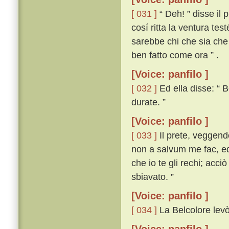
[ 031 ]
“ Deh! ” disse il 
cosí ritta la ventura tes
sarebbe chi che sia che
ben fatto come ora ” .
[Voice: panfilo ]
[ 032 ]
Ed ella disse: “ B
durate. ”
[Voice: panfilo ]
[ 033 ]
Il prete, veggend
non a salvum me fac, ed 
che io te gli rechi; acci
sbiavato. ”
[Voice: panfilo ]
[ 034 ]
La Belcolore levò 