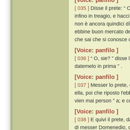
[Voice: panfilo ]
[ 035 ]
Disse il prete: “ 
infino in treagio, e hacc
non è ancora quindici dí 
ebbine buon mercato de' 
che sai che si conosce c
[Voice: panfilo ]
[ 036 ]
“ O, sie? ” disse 
datemelo in prima ” .
[Voice: panfilo ]
[ 037 ]
Messer lo prete, c
ella, poi che riposto l'
vien mai person ” a; e c
[Voice: panfilo ]
[ 038 ]
E quivi il prete,
di messer Domenedio, con