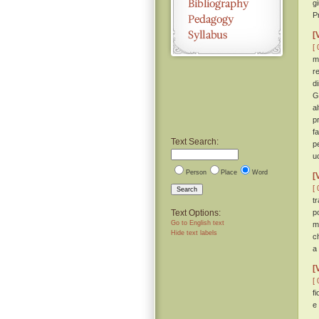
g
P
[
[ 
m
r
d
G
a
p
f
Text Search:
p
u
Person
Place
Word
[
[ 
Search
t
Text Options:
p
Go to English text
m
Hide text labels
c
a
[
[ 
fi
e