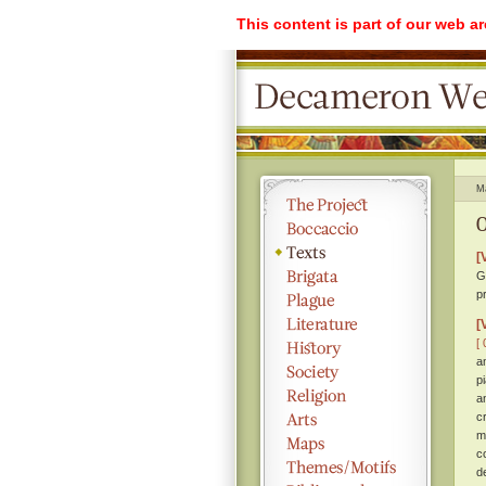
This content is part of our web a
M
O
[
G
pr
[
[ 
a
p
a
c
m
c
d