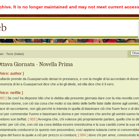
rchive. It is no longer maintained and may not meet current access
ain
Texts (Italian)
ttava Giornata - Novella Prima
Voice: author ]
ulfardo prende da Guasparruolo denari in prestanza, e con la moglie di lui accordato di dover gi
esenzia di lei a Guasparruol dice che a lei gli diede, ed ella dice che è il vero.
Voice: neifile ]
002 ]
Se cosí ha disposto Idio che io debba alla presente giornata dare con la mia novella comi
morose donne, con ciò sia cosa che molto si sia detto delle beffe fatte dalle donne agli uomi
iace di raccontarne, non già perché io intenda in quella di biasimare ciò che l'uom fece o di di
nzi per commendar l'uomo e biasimare la donna e per mostrare che anche gli uomini sanno bef
redono son beffati.
[ 003 ]
Avvegna che, chi volesse piú propriamente parlare, quello che io dir
erito: per ciò che, con ciò sia cosa debba essere onestissima e la sua castità come la sua v
ontaminarla conducersi (e questo non possendosi, cosí appieno tuttavia come si converrebbe, p
egna del fuoco la quale a ciò per prezzo si conduce;
[ 004 ]
dove chi per amor, conoscendo le