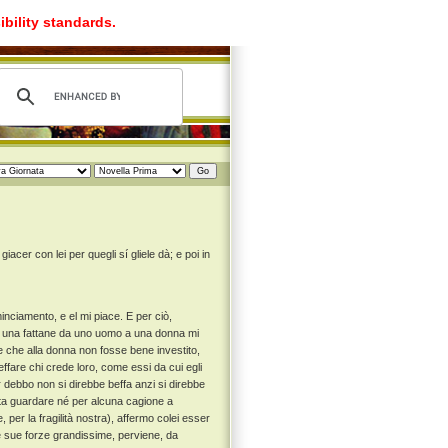
ibility standards.
acer con lei per quegli sí gliele dà; e poi in
nciamento, e el mi piace. E per ciò,
ni, una fattane da uno uomo a una donna mi
re che alla donna non fosse bene investito,
fare chi crede loro, come essi da cui egli
 debbo non si direbbe beffa anzi si direbbe
ita guardare né per alcuna cagione a
er la fragilità nostra), affermo colei esser
 sue forze grandissime, perviene, da