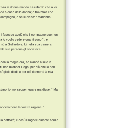
cosa la donna mandò a Gulfardo che a lei
dò a casa della donna; e trovatala che
uo compagno, e sé le disse: “ Madonna,
i il facesse acciò che il compagno suo non
ma io voglio vedere quanti sono ” ; e
rnò a Gulfardo e, lui nella sua camera
ella sua persona gli sodisfece.
n la moglie era, se n'andò a lui e in
asti, non m'ebber luogo, per ciò che io non
 sí gliele diedi, e per ciò dannerai la mia
estimonio, nol seppe negare ma disse: “ Mai
oncerò bene la vostra ragione. ”
ua cattività; e cosí il sagace amante senza