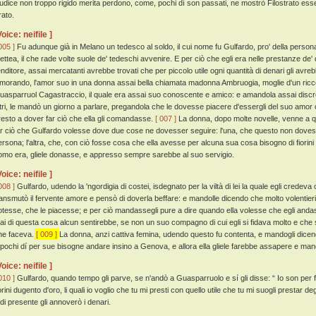
iudice non troppo rigido merita perdono, come, pochi dí son passati, ne mostrò Filostrato ess
rato.
Voice: neifile ]
005 ]
Fu adunque già in Melano un tedesco al soldo, il cui nome fu Gulfardo, pro' della persona 
ettea, il che rade volte suole de' tedeschi avvenire. E per ciò che egli era nelle prestanze de' 
enditore, assai mercatanti avrebbe trovati che per piccolo utile ogni quantità di denari gli avre
imorando, l'amor suo in una donna assai bella chiamata madonna Ambruogia, moglie d'un ri
uasparruol Cagastraccio, il quale era assai suo conoscente e amico: e amandola assai disc
ltri, le mandò un giorno a parlare, pregandola che le dovesse piacere d'essergli del suo amor 
resto a dover far ciò che ella gli comandasse.
[ 007 ]
La donna, dopo molte novelle, venne a qu
ar ciò che Gulfardo volesse dove due cose ne dovesser seguire: l'una, che questo non dovess
ersona; l'altra, che, con ciò fosse cosa che ella avesse per alcuna sua cosa bisogno di fiorini
omo era, gliele donasse, e appresso sempre sarebbe al suo servigio.
Voice: neifile ]
008 ]
Gulfardo, udendo la 'ngordigia di costei, isdegnato per la viltà di lei la quale egli credev
ransmutò il fervente amore e pensò di doverla beffare: e mandolle dicendo che molto volentieri 
otesse, che le piacesse; e per ciò mandassegli pure a dire quando ella volesse che egli andass
ai di questa cosa alcun sentirebbe, se non un suo compagno di cui egli si fidava molto e ch
he faceva.
[ 009 ]
La donna, anzi cattiva femina, udendo questo fu contenta, e mandogli dice
 pochi dí per sue bisogne andare insino a Genova, e allora ella gliele farebbe assapere e man
Voice: neifile ]
010 ]
Gulfardo, quando tempo gli parve, se n'andò a Guasparruolo e sí gli disse: “ Io son per f
orini dugento d'oro, li quali io voglio che tu mi presti con quello utile che tu mi suogli prestar de
 di presente gli annoverò i denari.