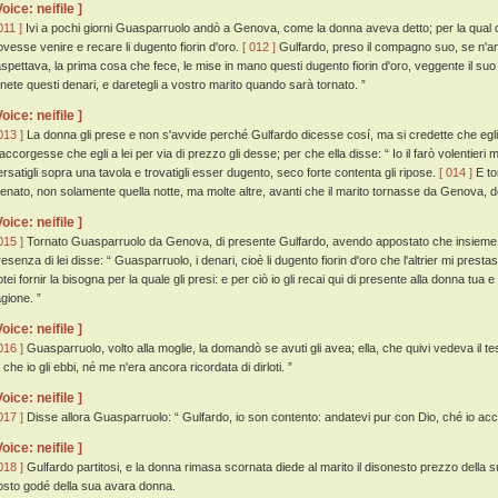
Voice: neifile ]
011 ]
Ivi a pochi giorni Guasparruolo andò a Genova, come la donna aveva detto; per la qual 
ovesse venire e recare li dugento fiorin d'oro.
[ 012 ]
Gulfardo, preso il compagno suo, se n'an
'aspettava, la prima cosa che fece, le mise in mano questi dugento fiorin d'oro, veggente il s
enete questi denari, e daretegli a vostro marito quando sarà tornato. ”
Voice: neifile ]
013 ]
La donna gli prese e non s'avvide perché Gulfardo dicesse cosí, ma si credette che egl
'accorgesse che egli a lei per via di prezzo gli desse; per che ella disse: “ Io il farò volentieri 
ersatigli sopra una tavola e trovatigli esser dugento, seco forte contenta gli ripose.
[ 014 ]
E to
enato, non solamente quella notte, ma molte altre, avanti che il marito tornasse da Genova, d
Voice: neifile ]
015 ]
Tornato Guasparruolo da Genova, di presente Gulfardo, avendo appostato che insieme co
resenza di lei disse: “ Guasparruolo, i denari, cioè li dugento fiorin d'oro che l'altrier mi prest
tei fornir la bisogna per la quale gli presi: e per ciò io gli recai qui di presente alla donna tua e
agione. ”
Voice: neifile ]
016 ]
Guasparruolo, volto alla moglie, la domandò se avuti gli avea; ella, che quivi vedeva il t
 che io gli ebbi, né me n'era ancora ricordata di dirloti. ”
Voice: neifile ]
017 ]
Disse allora Guasparruolo: “ Gulfardo, io son contento: andatevi pur con Dio, ché io acc
Voice: neifile ]
018 ]
Gulfardo partitosi, e la donna rimasa scornata diede al marito il disonesto prezzo della s
osto godé della sua avara donna.