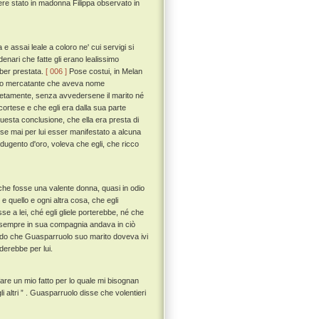
ere stato in madonna Filippa observato in
e assai leale a coloro ne' cui servigi si
denari che fatte gli erano lealissimo
bber prestata.
[ 006 ]
Pose costui, in Melan
cco mercatante che aveva nome
retamente, senza avvedersene il marito né
cortese e che egli era dalla sua parte
esta conclusione, che ella era presta di
e mai per lui esser manifestato a alcuna
 dugento d'oro, voleva che egli, che ricco
a che fosse una valente donna, quasi in odio
e quello e ogni altra cosa, che egli
e a lei, ché egli gliele porterebbe, né che
e sempre in sua compagnia andava in ciò
ndo che Guasparruolo suo marito doveva ivi
derebbe per lui.
are un mio fatto per lo quale mi bisognan
gli altri ” . Guasparruolo disse che volentieri