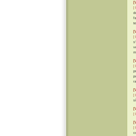
[
[ 
d
l
t
[
[ 
s
v
m
[
[ 
p
po
r
[
[ 
sí
[
[ 
[
[ 
c