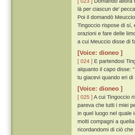
[ 023 ]
Domandò allora M
là per ciascun de' pecca
Poi il domandò Meuccio s
Tingoccio rispose di sí, 
orazioni e fare delle li
a cui Meuccio disse di fa
[Voice: dioneo ]
[ 024 ]
E partendosi Ting
alquanto il capo disse: 
tu giacevi quando eri di 
[Voice: dioneo ]
[ 025 ]
A cui Tingoccio ri
pareva che tutti i miei
in quel luogo nel quale 
molti compagni a quella
ricordandomi di ciò che