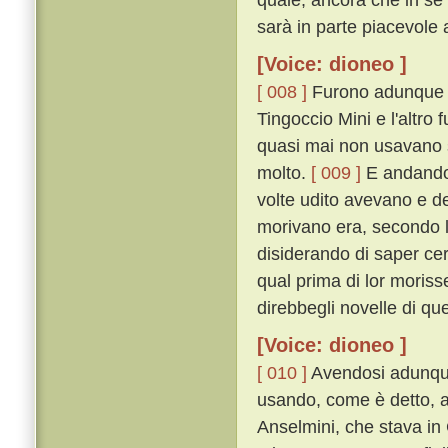
sarà in parte piacevole 
[Voice: dioneo ]
[ 008 ]
Furono adunque in
Tingoccio Mini e l'altro
quasi mai non usavano s
molto.
[ 009 ]
E andando,
volte udito avevano e de
morivano era, secondo li
disiderando di saper ce
qual prima di lor moriss
direbbegli novelle di q
[Voice: dioneo ]
[ 010 ]
Avendosi adunque
usando, come è detto, 
Anselmini, che stava i