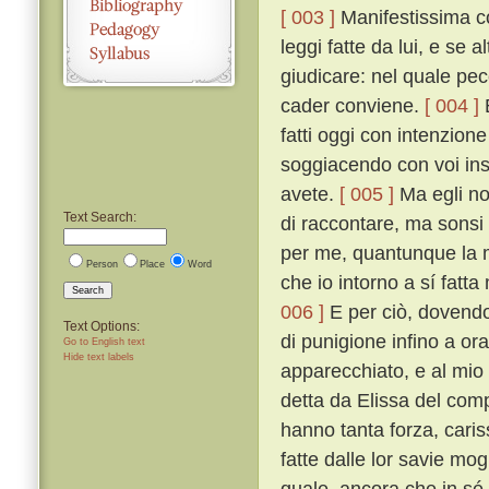
[ 003 ]
Manifestissima co
leggi fatte da lui, e se 
giudicare: nel quale pec
cader conviene.
[ 004 ]
E
fatti oggi con intenzione
soggiacendo con voi insi
avete.
[ 005 ]
Ma egli no
Text Search:
di raccontare, ma sonsi 
per me, quantunque la 
Person
Place
Word
che io intorno a sí fatt
Search
006 ]
E per ciò, dovend
Text Options:
di punigione infino a o
Go to English text
Hide text labels
apparecchiato, e al mio 
detta da Elissa del com
hanno tanta forza, caris
fatte dalle lor savie mog
quale, ancora che in sé