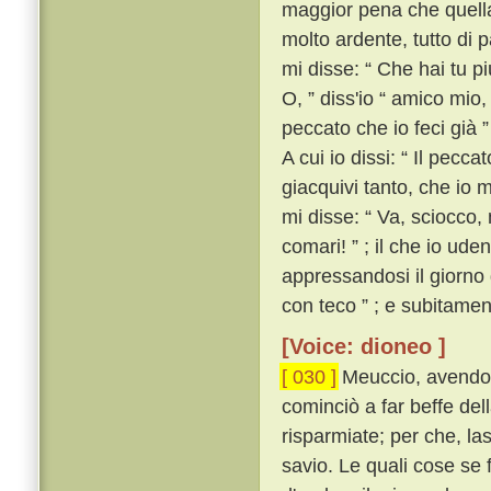
maggior pena che quella
molto ardente, tutto di
mi disse: “ Che hai tu pi
O, ” diss'io “ amico mio
peccato che io feci già ”
A cui io dissi: “ Il pec
giacquivi tanto, che io m
mi disse: “ Va, sciocco,
comari! ” ; il che io ude
appressandosi il giorno 
con teco ” ; e subitamen
[Voice: dioneo ]
[ 030 ]
Meuccio, avendo u
cominciò a far beffe del
risparmiate; per che, la
savio. Le quali cose se