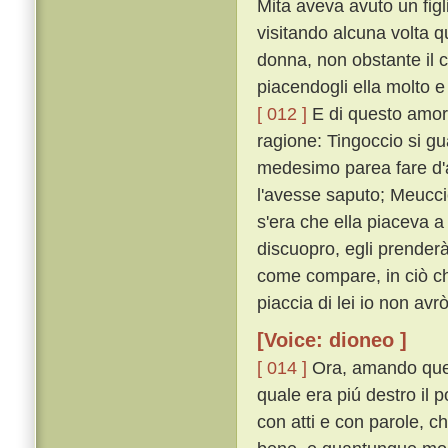
Mita aveva avuto un figl
visitando alcuna volta 
donna, non obstante il 
piacendogli ella molto
[ 012 ]
E di questo amore
ragione: Tingoccio si gua
medesimo parea fare d'
l'avesse saputo; Meucc
s'era che ella piaceva a
discuopro, egli prenderà
come compare, in ciò che
piaccia di lei io non avrò
[Voice: dioneo ]
[ 014 ]
Ora, amando ques
quale era piú destro il 
con atti e con parole, ch