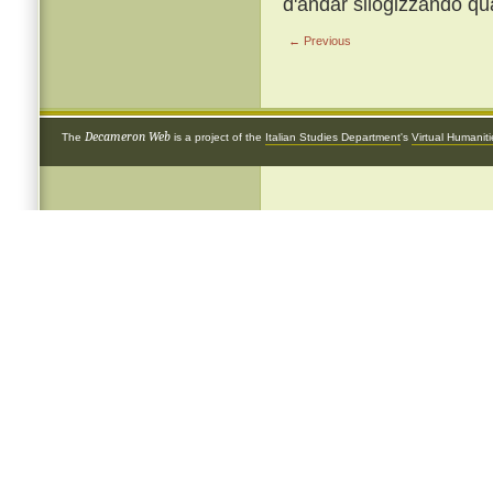
d'andar silogizzando qu
← Previous
Decameron Web
The
is a project of the
Italian Studies Department
's
Virtual Humanit