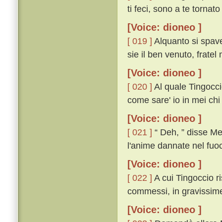
ti feci, sono a te tornato
[Voice: dioneo ]
[ 019 ]
Alquanto si spav
sie il ben venuto, fratel
[Voice: dioneo ]
[ 020 ]
Al quale Tingocci
come sare' io in mei chi 
[Voice: dioneo ]
[ 021 ]
“ Deh, ” disse Meu
l'anime dannate nel fuo
[Voice: dioneo ]
[ 022 ]
A cui Tingoccio r
commessi, in gravissime
[Voice: dioneo ]