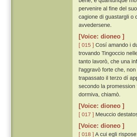
bene, e quantunque molt
pervenire al fine del su
cagione di guastargli o d
avvedersene.
[Voice: dioneo ]
[ 015 ]
Cosí amando i due
trovando Tingoccio nelle
tanto lavorò, che una in
l'aggravò forte che, non
trapassato il terzo dí 
secondo la promession fa
dormiva, chiamò.
[Voice: dioneo ]
[ 017 ]
Meuccio destatosi
[Voice: dioneo ]
[ 018 ]
A cui egli rispose