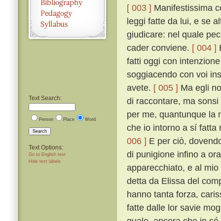
[ 003 ]
Manifestissima co
leggi fatte da lui, e se 
giudicare: nel quale pec
cader conviene.
[ 004 ]
E
fatti oggi con intenzione
soggiacendo con voi insi
avete.
[ 005 ]
Ma egli no
Text Search:
di raccontare, ma sonsi 
per me, quantunque la 
Person
Place
Word
che io intorno a sí fatt
Search
006 ]
E per ciò, dovend
Text Options:
di punigione infino a o
Go to English text
Hide text labels
apparecchiato, e al mio 
detta da Elissa del com
hanno tanta forza, caris
fatte dalle lor savie mog
quale, ancora che in sé