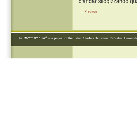
d'andar silogizzando qu
← Previous
Decameron Web
The
is a project of the
Italian Studies Department
's
Virtual Humanit