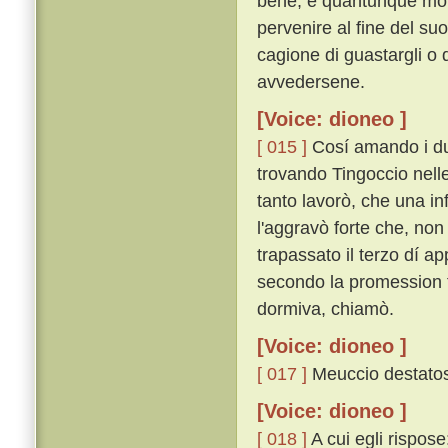
bene, e quantunque molt
pervenire al fine del su
cagione di guastargli o d
avvedersene.
[Voice: dioneo ]
[ 015 ]
Cosí amando i due
trovando Tingoccio nelle
tanto lavorò, che una in
l'aggravò forte che, non
trapassato il terzo dí 
secondo la promession fa
dormiva, chiamò.
[Voice: dioneo ]
[ 017 ]
Meuccio destatosi
[Voice: dioneo ]
[ 018 ]
A cui egli rispose