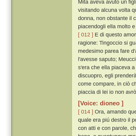
Mita aveva avuto un figl
visitando alcuna volta 
donna, non obstante il 
piacendogli ella molto
[ 012 ]
E di questo amore
ragione: Tingoccio si gua
medesimo parea fare d'
l'avesse saputo; Meucc
s'era che ella piaceva a
discuopro, egli prenderà
come compare, in ciò che
piaccia di lei io non avrò
[Voice: dioneo ]
[ 014 ]
Ora, amando ques
quale era piú destro il 
con atti e con parole, ch