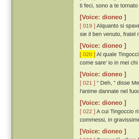
ti feci, sono a te tornato
[Voice: dioneo ]
[ 019 ]
Alquanto si spav
sie il ben venuto, fratel
[Voice: dioneo ]
[ 020 ]
Al quale Tingocci
come sare' io in mei chi 
[Voice: dioneo ]
[ 021 ]
“ Deh, ” disse Meu
l'anime dannate nel fuo
[Voice: dioneo ]
[ 022 ]
A cui Tingoccio r
commessi, in gravissime
[Voice: dioneo ]