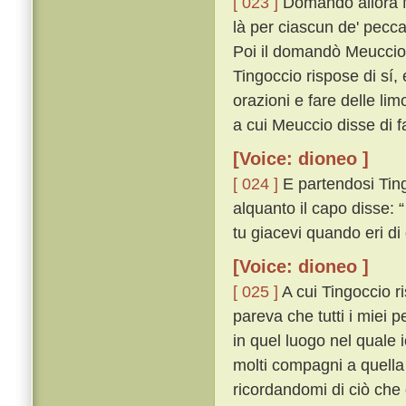
[ 023 ]
Domandò allora M
là per ciascun de' pecca
Poi il domandò Meuccio s
Tingoccio rispose di sí, 
orazioni e fare delle li
a cui Meuccio disse di fa
[Voice: dioneo ]
[ 024 ]
E partendosi Ting
alquanto il capo disse: 
tu giacevi quando eri di 
[Voice: dioneo ]
[ 025 ]
A cui Tingoccio ri
pareva che tutti i miei
in quel luogo nel quale 
molti compagni a quella
ricordandomi di ciò che