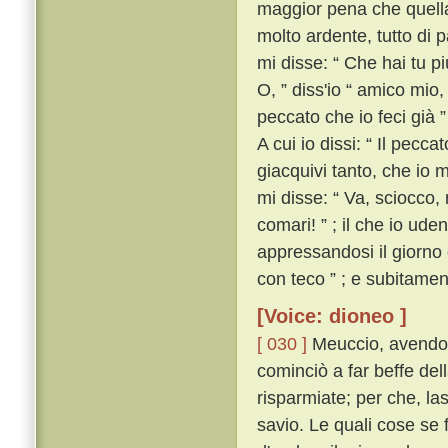
maggior pena che quella
molto ardente, tutto di
mi disse: “ Che hai tu pi
O, ” diss'io “ amico mio
peccato che io feci già ”
A cui io dissi: “ Il pec
giacquivi tanto, che io m
mi disse: “ Va, sciocco,
comari! ” ; il che io ude
appressandosi il giorno 
con teco ” ; e subitamen
[Voice: dioneo ]
[ 030 ]
Meuccio, avendo u
cominciò a far beffe del
risparmiate; per che, la
savio. Le quali cose se