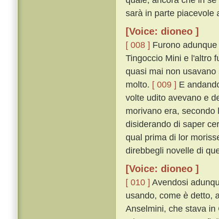
sarà in parte piacevole 
[Voice: dioneo ]
[ 008 ]
Furono adunque in
Tingoccio Mini e l'altro
quasi mai non usavano s
molto.
[ 009 ]
E andando,
volte udito avevano e de
morivano era, secondo li
disiderando di saper ce
qual prima di lor moriss
direbbegli novelle di q
[Voice: dioneo ]
[ 010 ]
Avendosi adunque
usando, come è detto, 
Anselmini, che stava i