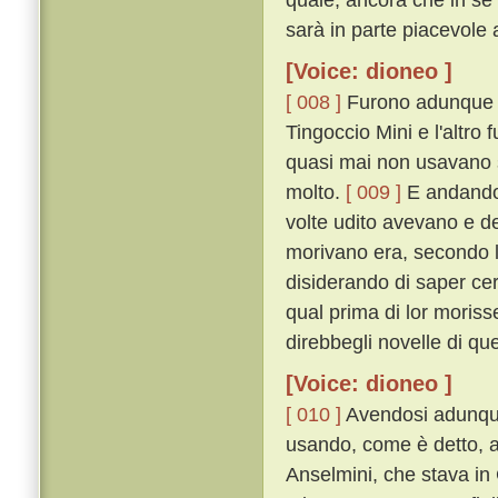
sarà in parte piacevole 
[Voice: dioneo ]
[ 008 ]
Furono adunque in
Tingoccio Mini e l'altro
quasi mai non usavano s
molto.
[ 009 ]
E andando,
volte udito avevano e de
morivano era, secondo li
disiderando di saper ce
qual prima di lor moriss
direbbegli novelle di q
[Voice: dioneo ]
[ 010 ]
Avendosi adunque
usando, come è detto, 
Anselmini, che stava i