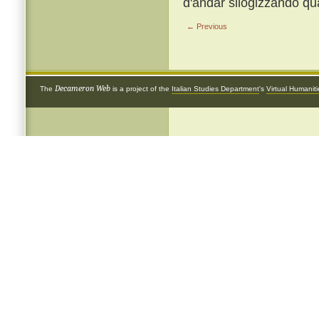
d'andar silogizzando qu
← Previous
Decameron Web
The
is a project of the
Italian Studies Department
's
Virtual Humanit