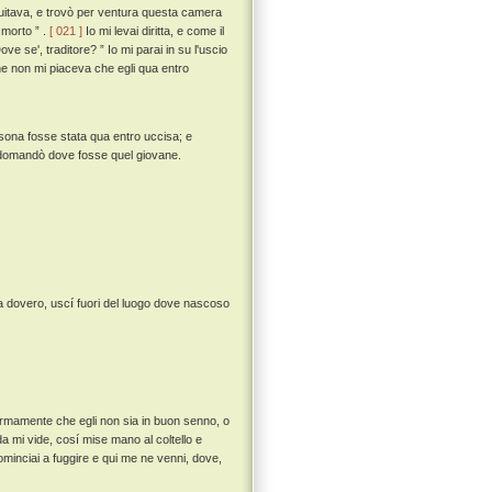
guitava, e trovò per ventura questa camera
 morto ” .
[ 021 ]
Io mi levai diritta, e come il
se', traditore? ” Io mi parai in su l'uscio
 che non mi piaceva che egli qua entro
rsona fosse stata qua entro uccisa; e
i domandò dove fosse quel giovane.
a dovero, uscí fuori del luogo dove nascoso
ermamente che egli non sia in buon senno, o
a mi vide, cosí mise mano al coltello e
ominciai a fuggire e qui me ne venni, dove,