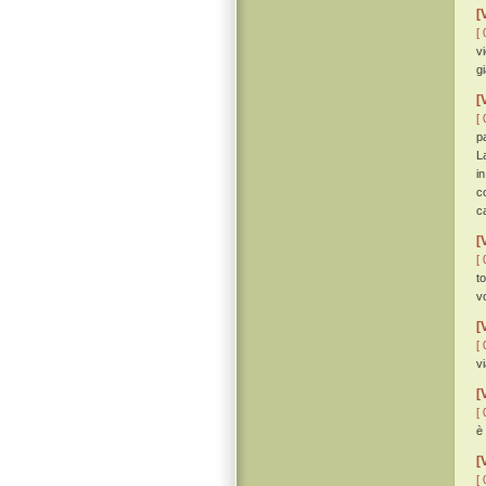
[
[ 
v
gi
[
[ 
p
L
i
c
c
[
[ 
t
v
[
[ 
vi
[
[ 
è
[
[ 