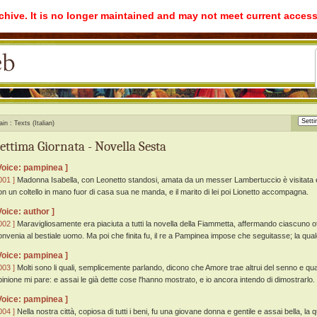
rchive. It is no longer maintained and may not meet current access
ain
Texts (Italian)
ettima Giornata - Novella Sesta
Voice: pampinea ]
001 ]
Madonna Isabella, con Leonetto standosi, amata da un messer Lambertuccio è visitata e 
on un coltello in mano fuor di casa sua ne manda, e il marito di lei poi Lionetto accompagna.
Voice: author ]
002 ]
Maravigliosamente era piaciuta a tutti la novella della Fiammetta, affermando ciascuno o
onvenia al bestiale uomo. Ma poi che finita fu, il re a Pampinea impose che seguitasse; la qual
Voice: pampinea ]
003 ]
Molti sono li quali, semplicemente parlando, dicono che Amore trae altrui del senno e q
pinione mi pare: e assai le già dette cose l'hanno mostrato, e io ancora intendo di dimostrarlo.
Voice: pampinea ]
004 ]
Nella nostra città, copiosa di tutti i beni, fu una giovane donna e gentile e assai bella, la