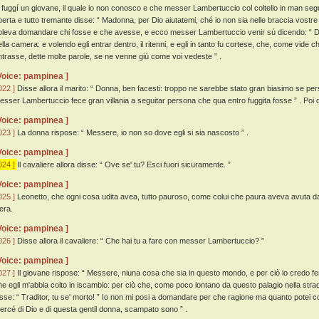
i fuggí un giovane, il quale io non conosco e che messer Lambertuccio col coltello in man se
perta e tutto tremante disse: “ Madonna, per Dio aiutatemi, ché io non sia nelle braccia vostre
oleva domandare chi fosse e che avesse, e ecco messer Lambertuccio venir sú dicendo: “ Dove 
ella camera: e volendo egli entrar dentro, il ritenni, e egli in tanto fu cortese, che, come vide
ntrasse, dette molte parole, se ne venne giú come voi vedeste ” .
Voice: pampinea ]
022 ]
Disse allora il marito: “ Donna, ben facesti: troppo ne sarebbe stato gran biasimo se pe
esser Lambertuccio fece gran villania a seguitar persona che qua entro fuggita fosse ” . Po
Voice: pampinea ]
023 ]
La donna rispose: “ Messere, io non so dove egli si sia nascosto ” .
Voice: pampinea ]
024 ]
Il cavaliere allora disse: “ Ove se' tu? Esci fuori sicuramente. ”
Voice: pampinea ]
025 ]
Leonetto, che ogni cosa udita avea, tutto pauroso, come colui che paura aveva avuta d
era.
Voice: pampinea ]
026 ]
Disse allora il cavaliere: “ Che hai tu a fare con messer Lambertuccio? ”
Voice: pampinea ]
027 ]
Il giovane rispose: “ Messere, niuna cosa che sia in questo mondo, e per ciò io credo f
he egli m'abbia colto in iscambio: per ciò che, come poco lontano da questo palagio nella strad
isse: “ Traditor, tu se' morto! ” Io non mi posi a domandare per che ragione ma quanto potei c
ercé di Dio e di questa gentil donna, scampato sono ” .