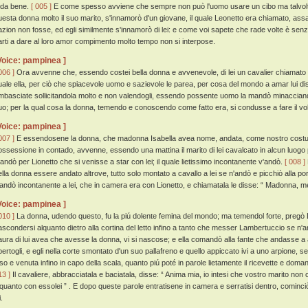
 da bene.
[ 005 ]
E come spesso avviene che sempre non può l'uomo usare un cibo ma talvolta
uesta donna molto il suo marito, s'innamorò d'un giovane, il quale Leonetto era chiamato, as
azion non fosse, ed egli similmente s'innamorò di lei: e come voi sapete che rade volte è senz
arti a dare al loro amor compimento molto tempo non si interpose.
Voice: pampinea ]
006 ]
Ora avvenne che, essendo costei bella donna e avvenevole, di lei un cavalier chiamato 
uale ella, per ciò che spiacevole uomo e sazievole le parea, per cosa del mondo a amar lui di
mbasciate sollicitandola molto e non valendogli, essendo possente uomo la mandò minacciando
uo; per la qual cosa la donna, temendo e conoscendo come fatto era, si condusse a fare il vo
Voice: pampinea ]
007 ]
E essendosene la donna, che madonna Isabella avea nome, andata, come nostro costume
ossessione in contado, avvenne, essendo una mattina il marito di lei cavalcato in alcun luogo 
andò per Lionetto che si venisse a star con lei; il quale lietissimo incontanente v'andò.
[ 008 ]
ella donna essere andato altrove, tutto solo montato a cavallo a lei se n'andò e picchiò alla po
'andò incontanente a lei, che in camera era con Lionetto, e chiamatala le disse: “ Madonna, m
Voice: pampinea ]
010 ]
La donna, udendo questo, fu la piú dolente femina del mondo; ma temendol forte, pregò L
ascondersi alquanto dietro alla cortina del letto infino a tanto che messer Lambertuccio se n
aura di lui avea che avesse la donna, vi si nascose; e ella comandò alla fante che andasse a
pertogli, e egli nella corte smontato d'un suo pallafreno e quello appiccato ivi a uno arpione, s
iso e venuta infino in capo della scala, quanto piú poté in parole lietamente il ricevette e dom
13 ]
Il cavaliere, abbracciatala e baciatala, disse: “ Anima mia, io intesi che vostro marito non 
lquanto con essolei ” . E dopo queste parole entratisene in camera e serratisi dentro, cominc
i.