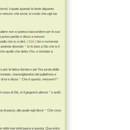
 tornò: il quale quando la fante alquanto
o messer che torna: io credo che egli sia
aliere non si poteva nascondere per lo suo
rra prese partito e disse a messer
ello che io vi dirò.
[ 016 ]
Voi vi recherete
andrete dicendo: “ Io fo boto a Dio che io il
o che quello che detto v'ho, e montato a
a per la fatica durata e per l'ira avuta della
smontato, maravigliandosi del pallafreno e
di lui e disse: “ Che è questo, messere? ”
corpo di Dio, io il giugnerò altrove ” e andò
a di paura; alla quale egli disse: “ Che cosa
on ebbi mai simil paura a questa. Qua entro