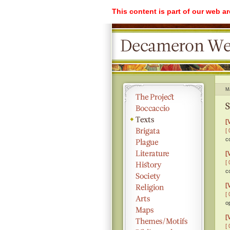
This content is part of our web a
M
S
[
[ 
c
[
[ 
c
[
[ 
o
[
[ 