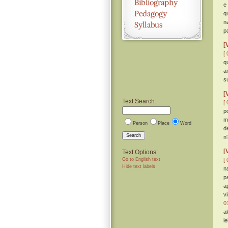
e
q
n
p
[
[ 
q
a
s
[
Text Search:
[ 
p
m
Person
Place
Word
d
Search
n
[
Text Options:
Go to English text
[ 
Hide text labels
n
p
a
v
0
a
le