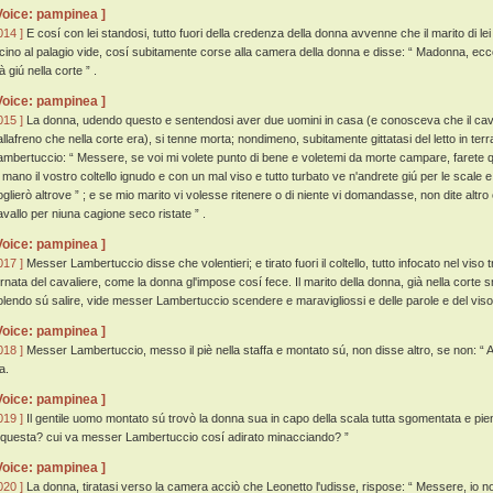
Voice: pampinea ]
014 ]
E cosí con lei standosi, tutto fuori della credenza della donna avvenne che il marito di lei
icino al palagio vide, cosí subitamente corse alla camera della donna e disse: “ Madonna, ecc
à giú nella corte ” .
Voice: pampinea ]
015 ]
La donna, udendo questo e sentendosi aver due uomini in casa (e conosceva che il cav
allafreno che nella corte era), si tenne morta; nondimeno, subitamente gittatasi del letto in te
ambertuccio: “ Messere, se voi mi volete punto di bene e voletemi da morte campare, farete qu
n mano il vostro coltello ignudo e con un mal viso e tutto turbato ve n'andrete giú per le scale e 
oglierò altrove ” ; e se mio marito vi volesse ritenere o di niente vi domandasse, non dite altr
avallo per niuna cagione seco ristate ” .
Voice: pampinea ]
017 ]
Messer Lambertuccio disse che volentieri; e tirato fuori il coltello, tutto infocato nel viso tr
ornata del cavaliere, come la donna gl'impose cosí fece. Il marito della donna, già nella corte 
olendo sú salire, vide messer Lambertuccio scendere e maravigliossi e delle parole e del viso 
Voice: pampinea ]
018 ]
Messer Lambertuccio, messo il piè nella staffa e montato sú, non disse altro, se non: “ Al 
a.
Voice: pampinea ]
019 ]
Il gentile uomo montato sú trovò la donna sua in capo della scala tutta sgomentata e pien
 questa? cui va messer Lambertuccio cosí adirato minacciando? ”
Voice: pampinea ]
020 ]
La donna, tiratasi verso la camera acciò che Leonetto l'udisse, rispose: “ Messere, io n