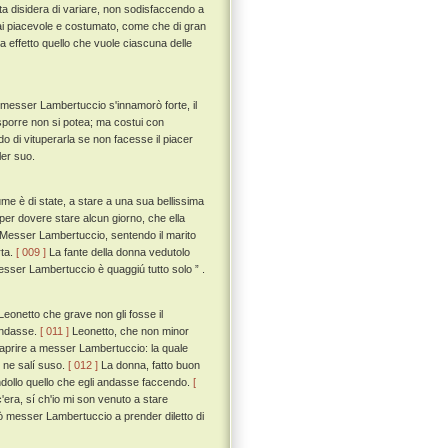
 disidera di variare, non sodisfaccendo a
sai piacevole e costumato, come che di gran
a effetto quello che vuole ciascuna delle
messer Lambertuccio s'innamorò forte, il
sporre non si potea; ma costui con
 di vituperarla se non facesse il piacer
ler suo.
 è di state, a stare a una sua bellissima
per dovere stare alcun giorno, che ella
Messer Lambertuccio, sentendo il marito
rta.
[ 009 ]
La fante della donna vedutolo
esser Lambertuccio è quaggiú tutto solo ” .
eonetto che grave non gli fosse il
'andasse.
[ 011 ]
Leonetto, che non minor
 aprire a messer Lambertuccio: la quale
e ne salí suso.
[ 012 ]
La donna, fatto buon
andollo quello che egli andasse faccendo.
[
c'era, sí ch'io mi son venuto a stare
iò messer Lambertuccio a prender diletto di