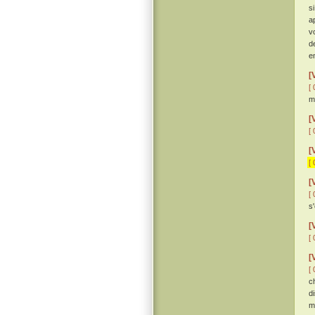
s
a
v
d
e
[
[ 
m
[
[ 
[
[ 
[
[ 
s'
[
[ 
[
[ 
c
d
m