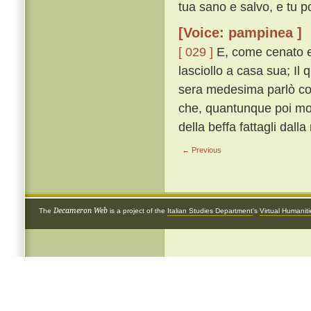
tua sano e salvo, e tu po
[Voice: pampinea ]
[ 029 ]
E, come cenato eb
lasciollo a casa sua; Il
sera medesima parlò co
che, quantunque poi molt
della beffa fattagli dalla
← Previous
Decameron Web
The
is a project of the
Italian Studies Department
's
Virtual Humanit