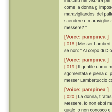
infocato nel viso tra per 
come la donna gl'impose 
maravigliandosi del pal
scendere e maravigliossi
messere? ”
[Voice: pampinea ]
[ 018 ]
Messer Lambertucc
se non: “ Al corpo di Dio
[Voice: pampinea ]
[ 019 ]
Il gentile uomo m
sgomentata e piena di pa
messer Lambertuccio co
[Voice: pampinea ]
[ 020 ]
La donna, tiratas
Messere, io non ebbi mai
quale io non conosco e 