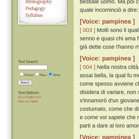
bestiale uomo. Ma poi ch
quale incominciò a dire:
[Voice: pampinea ]
[ 003 ]
Molti sono li qua
senno e quasi chi ama f
già dette cose l'hanno m
[Voice: pampinea ]
Text Search:
[ 004 ]
Nella nostra città
assai bella, la qual fu 
Person
Place
Word
come spesso avviene ch
Search
disidera di variare, non
Text Options:
Go to English text
s'innamorò d'un giovane
Hide text labels
costumato, come che di 
e come voi sapete che r
parti a dare al loro am
[Voice: pampinea ]