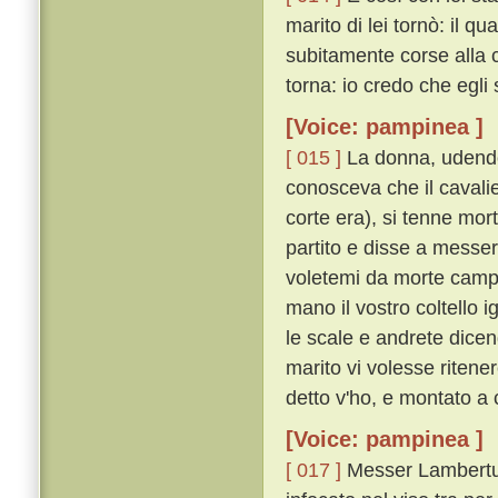
marito di lei tornò: il q
subitamente corse alla
torna: io credo che egli s
[Voice: pampinea ]
[ 015 ]
La donna, udendo
conosceva che il cavali
corte era), si tenne mor
partito e disse a messe
voletemi da morte campar
mano il vostro coltello 
le scale e andrete dicend
marito vi volesse ritene
detto v'ho, e montato a 
[Voice: pampinea ]
[ 017 ]
Messer Lambertucci