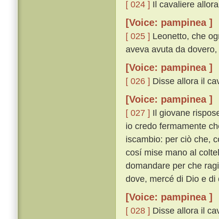
[ 024 ]
Il cavaliere allor
[Voice: pampinea ]
[ 025 ]
Leonetto, che ogn
aveva avuta da dovero, 
[Voice: pampinea ]
[ 026 ]
Disse allora il c
[Voice: pampinea ]
[ 027 ]
Il giovane rispos
io credo fermamente che
iscambio: per ciò che, 
cosí mise mano al coltell
domandare per che ragio
dove, mercé di Dio e di
[Voice: pampinea ]
[ 028 ]
Disse allora il ca