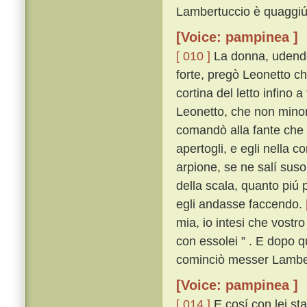
Lambertuccio è quaggiú t
[Voice: pampinea ]
[ 010 ]
La donna, udendo
forte, pregò Leonetto ch
cortina del letto infin
Leonetto, che non minor 
comandò alla fante che
apertogli, e egli nella 
arpione, se ne salí sus
della scala, quanto piú 
egli andasse faccendo.
mia, io intesi che vostr
con essolei ” . E dopo q
cominciò messer Lambert
[Voice: pampinea ]
[ 014 ]
E cosí con lei sta