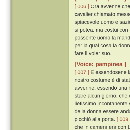
[ 006 ]
Ora avvenne che, 
cavalier chiamato messer
spiacevole uomo e sazie
si potea; ma costui con
possente uomo la mandò 
per la qual cosa la don
fare il voler suo.
[Voice: pampinea ]
[ 007 ]
E essendosene l
nostro costume è di sta
avvenne, essendo una mat
stare alcun giorno, che 
lietissimo incontanente
della donna essere andat
picchiò alla porta.
[ 009 
che in camera era con L