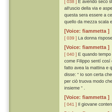
[ 038 ]
E avendo seco ste
all'uscio della via e asp
questa sera essere a cen
quello da mezza scala e 
[Voice: fiammetta ]
[ 039 ]
La donna rispose:
[Voice: fiammetta ]
[ 040 ]
E quando tempo eb
come Filippo sentí cosí 
fatto avea la mattina e 
disse: “ Io son certa ch
per ciò truova modo che 
insieme ” .
[Voice: fiammetta ]
[ 041 ]
Il giovane content