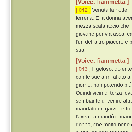
[Voice: fiammetta ]
[ 042 ]
Venuta la notte, 
terrena. E la donna aven
mezza scala acciò che i
giovane per via assai ca
l'un dell'altro piacere e
sua.
[Voice: fiammetta ]
[ 043 ]
Il geloso, dolente
con le sue armi allato al
giorno, non potendo piú
Quindi vicin di terza le
sembiante di venire alt
mandato un garzonetto, 
l'avea, la mandò dimand
donna, che molto bene c