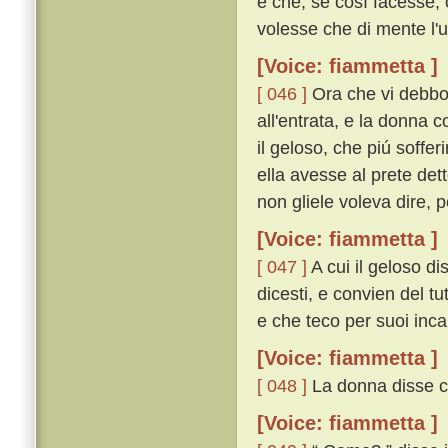
e che, se cosí facesse, 
volesse che di mente l'u
[Voice: fiammetta ]
[ 046 ]
Ora che vi debbo d
all'entrata, e la donna
il geloso, che piú soffe
ella avesse al prete det
non gliele voleva dire, 
[Voice: fiammetta ]
[ 047 ]
A cui il geloso di
dicesti, e convien del tu
e che teco per suoi incan
[Voice: fiammetta ]
[ 048 ]
La donna disse ch
[Voice: fiammetta ]