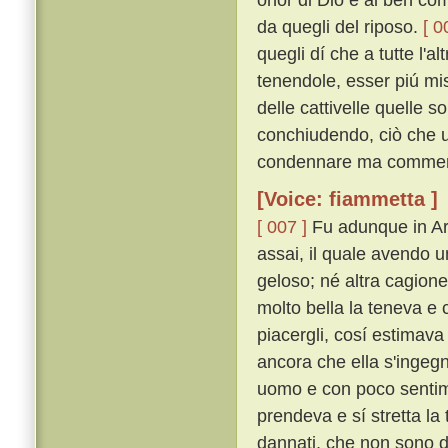
da quegli del riposo.
[ 0
quegli dí che a tutte l'al
tenendole, esser piú mi
delle cattivelle quelle s
conchiudendo, ciò che u
condennare ma commen
[Voice: fiammetta ]
[ 007 ]
Fu adunque in Ari
assai, il quale avendo u
geloso; né altra cagion
molto bella la teneva e 
piacergli, cosí estimava
ancora che ella s'ingegn
uomo e con poco senti
prendeva e sí stretta la
dannati, che non sono da