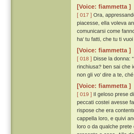
[Voice: fiammetta ]
[ 017 ]
Ora, appressandos
piacesse, ella voleva an
comunicarsi come fanno gl
ha' tu fatti, che tu ti vu
[Voice: fiammetta ]
[ 018 ]
Disse la donna: “
rinchiusa? ben sai che i
non gli vo' dire a te, ché
[Voice: fiammetta ]
[ 019 ]
Il geloso prese d
peccati costei avesse fa
rispose che era content
cappella loro, e quivi 
loro o da qualche prete 