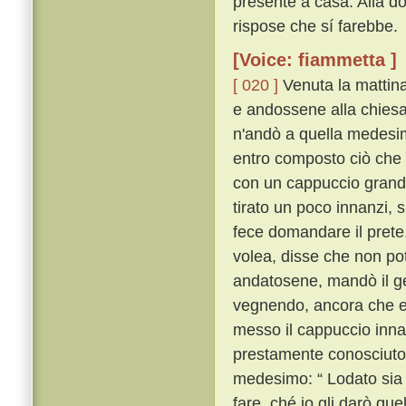
presente a casa. Alla d
rispose che sí farebbe.
[Voice: fiammetta ]
[ 020 ]
Venuta la mattina
e andossene alla chiesa 
n'andò a quella medesima
entro composto ciò che 
con un cappuccio grand
tirato un poco innanzi, 
fece domandare il prete
volea, disse che non p
andatosene, mandò il g
vegnendo, ancora che egl
messo il cappuccio innan
prestamente conosciuto 
medesimo: “ Lodato sia 
fare, ché io gli darò que