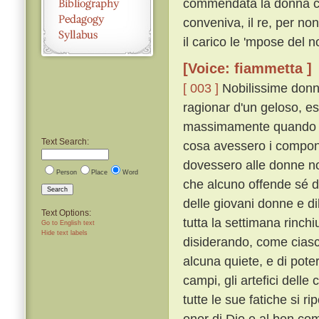
commendata la donna che
conveniva, il re, per n
il carico le 'mpose del n
[Voice: fiammetta ]
[ 003 ]
Nobilissime donne
ragionar d'un geloso, es
massimamente quando se
Text Search:
cosa avessero i componit
dovessero alle donne non
Person
Place
Word
che alcuno offende sé di
Search
delle giovani donne e dil
Text Options:
tutta la settimana rinch
Go to English text
Hide text labels
disiderando, come ciascu
alcuna quiete, e di pote
campi, gli artefici delle 
tutte le sue fatiche si ri
onor di Dio e al ben com