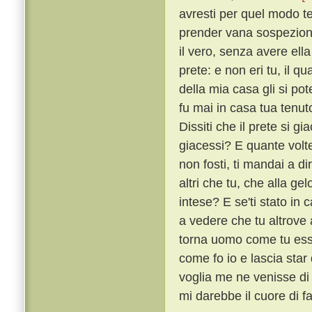
avresti per quel modo te
prender vana sospezion t
il vero, senza avere ell
prete: e non eri tu, il q
della mia casa gli si po
fu mai in casa tua tenut
Dissiti che il prete si 
giacessi? E quante volte
non fosti, ti mandai a d
altri che tu, che alla g
intese? E se'ti stato in 
a vedere che tu altrove 
torna uomo come tu esser
come fo io e lascia star
voglia me ne venisse di 
mi darebbe il cuore di fa