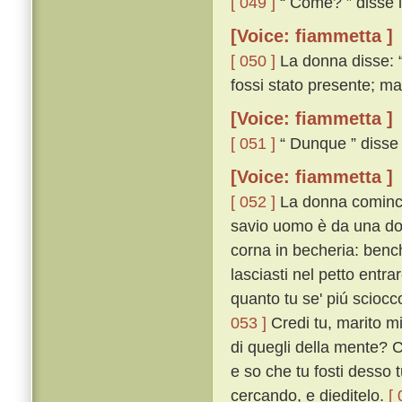
[ 049 ]
“ Come? ” disse il
[Voice: fiammetta ]
[ 050 ]
La donna disse: “
fossi stato presente; mai 
[Voice: fiammetta ]
[ 051 ]
“ Dunque ” disse i
[Voice: fiammetta ]
[ 052 ]
La donna cominciò
savio uomo è da una d
corna in becheria: bench
lasciasti nel petto entra
quanto tu se' piú sciocc
053 ]
Credi tu, marito mi
di quegli della mente? C
e so che tu fosti desso t
cercando, e dieditelo.
[ 