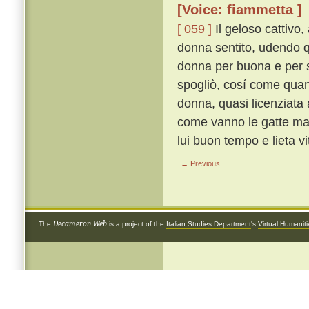
[Voice: fiammetta ]
[ 059 ]
Il geloso cattivo
donna sentito, udendo q
donna per buona e per sa
spogliò, cosí come quand
donna, quasi licenziata a
come vanno le gatte ma 
lui buon tempo e lieta vi
← Previous
Decameron Web
The
is a project of the
Italian Studies Department
's
Virtual Humanit