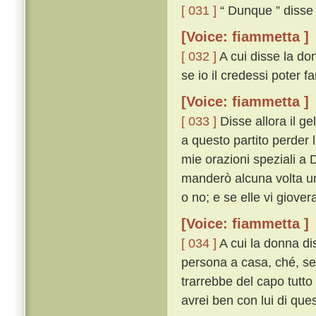
[ 031 ]
“ Dunque ” disse i
[Voice: fiammetta ]
[ 032 ]
A cui disse la don
se io il credessi poter fare
[Voice: fiammetta ]
[ 033 ]
Disse allora il ge
a questo partito perder l'
mie orazioni speziali a D
manderò alcuna volta un 
o no; e se elle vi giove
[Voice: fiammetta ]
[ 034 ]
A cui la donna di
persona a casa, ché, se i
trarrebbe del capo tutto
avrei ben con lui di que