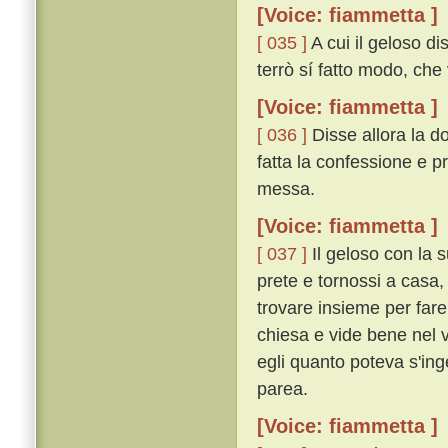
[Voice: fiammetta ]
[ 035 ]
A cui il geloso di
terrò sí fatto modo, che 
[Voice: fiammetta ]
[ 036 ]
Disse allora la do
fatta la confessione e pr
messa.
[Voice: fiammetta ]
[ 037 ]
Il geloso con la s
prete e tornossi a casa,
trovare insieme per fare
chiesa e vide bene nel v
egli quanto poteva s'in
parea.
[Voice: fiammetta ]