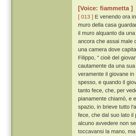
[Voice: fiammetta ]
[ 013 ]
E venendo ora in u
muro della casa guardan
il muro alquanto da una
ancora che assai male di
una camera dove capitav
Filippo, ” cioè del giova
cautamente da una sua fa
veramente il giovane in 
spesso, e quando il giov
tanto fece, che, per ved
pianamente chiamò, e eg
spazio, in brieve tutto l
fece, che dal suo lato i
alcuno avvedere non se 
toccavansi la mano, ma 