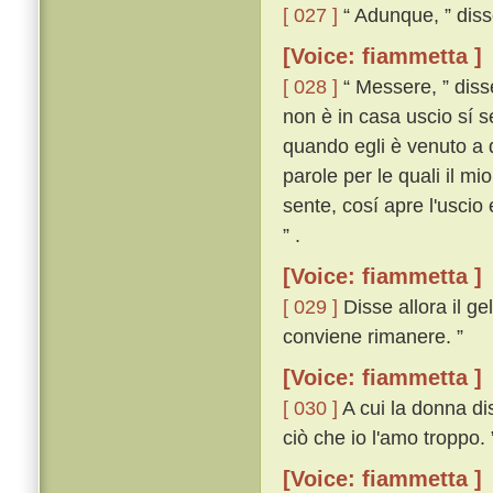
[ 027 ]
“ Adunque, ” disse
[Voice: fiammetta ]
[ 028 ]
“ Messere, ” disse
non è in casa uscio sí se
quando egli è venuto a q
parole per le quali il m
sente, cosí apre l'uscio
” .
[Voice: fiammetta ]
[ 029 ]
Disse allora il ge
conviene rimanere. ”
[Voice: fiammetta ]
[ 030 ]
A cui la donna di
ciò che io l'amo troppo. 
[Voice: fiammetta ]