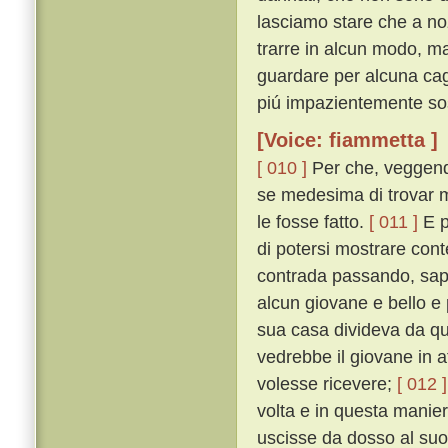
lasciamo stare che a noz
trarre in alcun modo, ma
guardare per alcuna cag
piú impazientemente so
[Voice: fiammetta ]
[ 010 ]
Per che, veggendos
se medesima di trovar m
le fosse fatto.
[ 011 ]
E p
di potersi mostrare cont
contrada passando, sapp
alcun giovane e bello e 
sua casa divideva da que
vedrebbe il giovane in at
volesse ricevere;
[ 012 ]
volta e in questa maniera
uscisse da dosso al suo