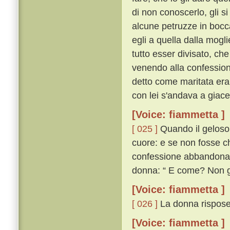
di non conoscerlo, gli s
alcune petruzze in bocca
egli a quella dalla mogl
tutto esser divisato, ch
venendo alla confessione
detto come maritata era,
con lei s'andava a giace
[Voice: fiammetta ]
[ 025 ]
Quando il geloso u
cuore: e se non fosse ch
confessione abbandona
donna: “ E come? Non gi
[Voice: fiammetta ]
[ 026 ]
La donna rispose:
[Voice: fiammetta ]