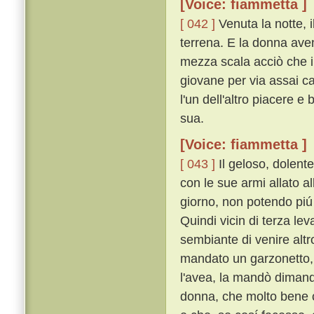
[Voice: fiammetta ]
[ 042 ]
Venuta la notte, 
terrena. E la donna aven
mezza scala acciò che i
giovane per via assai ca
l'un dell'altro piacere e
sua.
[Voice: fiammetta ]
[ 043 ]
Il geloso, dolente
con le sue armi allato al
giorno, non potendo piú
Quindi vicin di terza le
sembiante di venire alt
mandato un garzonetto, 
l'avea, la mandò dimand
donna, che molto bene c