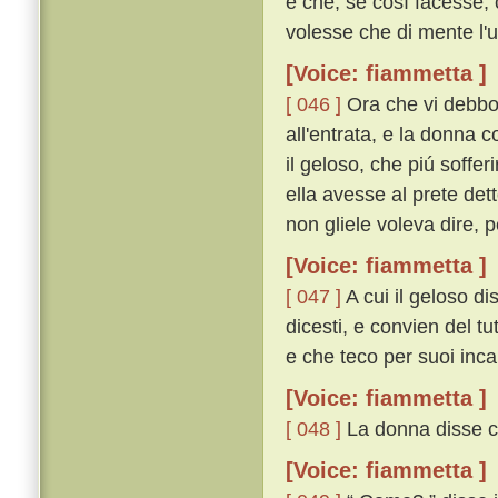
e che, se cosí facesse, 
volesse che di mente l'u
[Voice: fiammetta ]
[ 046 ]
Ora che vi debbo d
all'entrata, e la donna
il geloso, che piú soffe
ella avesse al prete det
non gliele voleva dire, 
[Voice: fiammetta ]
[ 047 ]
A cui il geloso di
dicesti, e convien del tu
e che teco per suoi incan
[Voice: fiammetta ]
[ 048 ]
La donna disse ch
[Voice: fiammetta ]