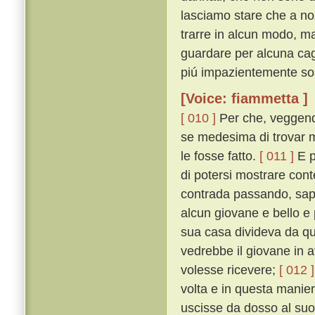
lasciamo stare che a noz
trarre in alcun modo, ma
guardare per alcuna cag
piú impazientemente so
[Voice: fiammetta ]
[ 010 ]
Per che, veggendos
se medesima di trovar m
le fosse fatto.
[ 011 ]
E p
di potersi mostrare cont
contrada passando, sapp
alcun giovane e bello e 
sua casa divideva da que
vedrebbe il giovane in at
volesse ricevere;
[ 012 ]
volta e in questa maniera
uscisse da dosso al suo