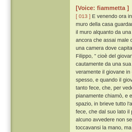
[Voice: fiammetta ]
[ 013 ]
E venendo ora in u
muro della casa guardan
il muro alquanto da una
ancora che assai male di
una camera dove capitav
Filippo, ” cioè del giova
cautamente da una sua fa
veramente il giovane in 
spesso, e quando il giov
tanto fece, che, per ved
pianamente chiamò, e eg
spazio, in brieve tutto l
fece, che dal suo lato i
alcuno avvedere non se 
toccavansi la mano, ma 