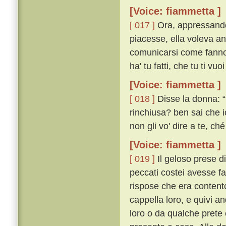
[Voice: fiammetta ]
[ 017 ]
Ora, appressandos
piacesse, ella voleva an
comunicarsi come fanno gl
ha' tu fatti, che tu ti vu
[Voice: fiammetta ]
[ 018 ]
Disse la donna: “
rinchiusa? ben sai che i
non gli vo' dire a te, ché
[Voice: fiammetta ]
[ 019 ]
Il geloso prese d
peccati costei avesse fa
rispose che era content
cappella loro, e quivi 
loro o da qualche prete 