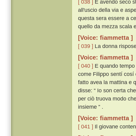
[ 038 ]
E avendo seco ste
all'uscio della via e asp
questa sera essere a cen
quello da mezza scala e 
[Voice: fiammetta ]
[ 039 ]
La donna rispose:
[Voice: fiammetta ]
[ 040 ]
E quando tempo eb
come Filippo sentí cosí 
fatto avea la mattina e 
disse: “ Io son certa ch
per ciò truova modo che 
insieme ” .
[Voice: fiammetta ]
[ 041 ]
Il giovane content