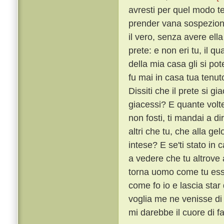
avresti per quel modo te
prender vana sospezion t
il vero, senza avere ell
prete: e non eri tu, il q
della mia casa gli si po
fu mai in casa tua tenut
Dissiti che il prete si 
giacessi? E quante volte
non fosti, ti mandai a d
altri che tu, che alla g
intese? E se'ti stato in 
a vedere che tu altrove 
torna uomo come tu esser
come fo io e lascia star
voglia me ne venisse di 
mi darebbe il cuore di fa