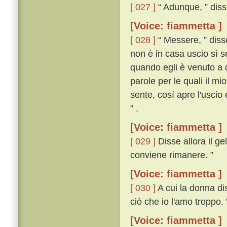
[ 027 ]
“ Adunque, ” disse
[Voice: fiammetta ]
[ 028 ]
“ Messere, ” disse
non è in casa uscio sí se
quando egli è venuto a q
parole per le quali il m
sente, cosí apre l'uscio
” .
[Voice: fiammetta ]
[ 029 ]
Disse allora il ge
conviene rimanere. ”
[Voice: fiammetta ]
[ 030 ]
A cui la donna di
ciò che io l'amo troppo. 
[Voice: fiammetta ]