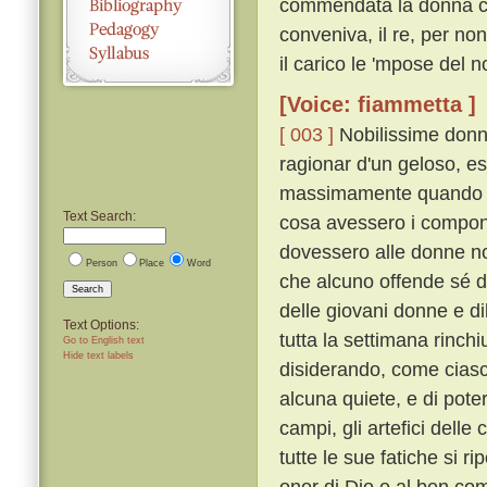
commendata la donna che
conveniva, il re, per n
il carico le 'mpose del n
[Voice: fiammetta ]
[ 003 ]
Nobilissime donne
ragionar d'un geloso, es
massimamente quando se
Text Search:
cosa avessero i componit
dovessero alle donne non
Person
Place
Word
che alcuno offende sé di
Search
delle giovani donne e dil
Text Options:
tutta la settimana rinch
Go to English text
Hide text labels
disiderando, come ciascu
alcuna quiete, e di pote
campi, gli artefici delle 
tutte le sue fatiche si ri
onor di Dio e al ben com