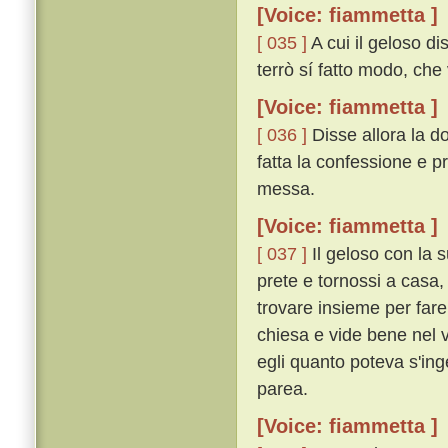
[Voice: fiammetta ]
[ 035 ]
A cui il geloso di
terrò sí fatto modo, che 
[Voice: fiammetta ]
[ 036 ]
Disse allora la do
fatta la confessione e pr
messa.
[Voice: fiammetta ]
[ 037 ]
Il geloso con la s
prete e tornossi a casa,
trovare insieme per fare
chiesa e vide bene nel v
egli quanto poteva s'in
parea.
[Voice: fiammetta ]