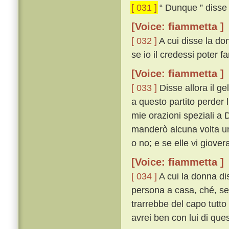
[ 031 ]
“ Dunque ” disse i
[Voice: fiammetta ]
[ 032 ]
A cui disse la don
se io il credessi poter fare
[Voice: fiammetta ]
[ 033 ]
Disse allora il ge
a questo partito perder l'
mie orazioni speziali a D
manderò alcuna volta un 
o no; e se elle vi giove
[Voice: fiammetta ]
[ 034 ]
A cui la donna di
persona a casa, ché, se i
trarrebbe del capo tutto
avrei ben con lui di que