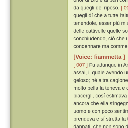
da quegli del riposo.
[ 0
quegli dí che a tutte l'al
tenendole, esser piú mi
delle cattivelle quelle s
conchiudendo, ciò che u
condennare ma commen
[Voice: fiammetta ]
[ 007 ]
Fu adunque in Ari
assai, il quale avendo u
geloso; né altra cagion
molto bella la teneva e 
piacergli, cosí estimava
ancora che ella s'ingegn
uomo e con poco senti
prendeva e sí stretta la
dannati, che non sono da