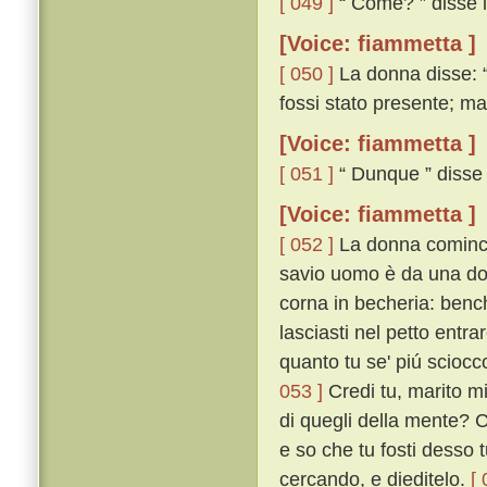
[ 049 ]
“ Come? ” disse il
[Voice: fiammetta ]
[ 050 ]
La donna disse: “
fossi stato presente; mai 
[Voice: fiammetta ]
[ 051 ]
“ Dunque ” disse i
[Voice: fiammetta ]
[ 052 ]
La donna cominciò
savio uomo è da una d
corna in becheria: bench
lasciasti nel petto entra
quanto tu se' piú sciocc
053 ]
Credi tu, marito mi
di quegli della mente? C
e so che tu fosti desso t
cercando, e dieditelo.
[ 