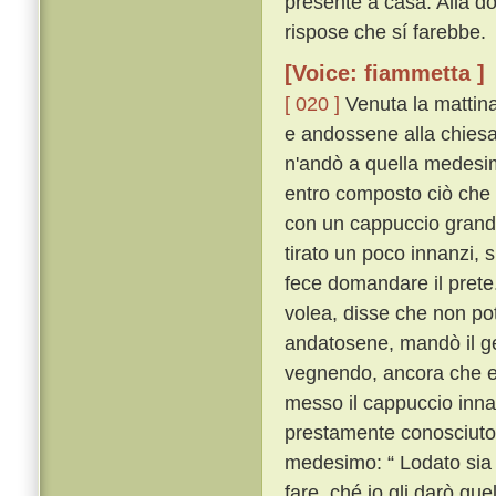
presente a casa. Alla d
rispose che sí farebbe.
[Voice: fiammetta ]
[ 020 ]
Venuta la mattina
e andossene alla chiesa 
n'andò a quella medesima
entro composto ciò che 
con un cappuccio grand
tirato un poco innanzi, 
fece domandare il prete
volea, disse che non p
andatosene, mandò il g
vegnendo, ancora che egl
messo il cappuccio innan
prestamente conosciuto 
medesimo: “ Lodato sia 
fare, ché io gli darò que