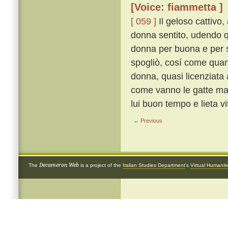
[Voice: fiammetta ]
[ 059 ]
Il geloso cattivo
donna sentito, udendo q
donna per buona e per sa
spogliò, cosí come quand
donna, quasi licenziata a
come vanno le gatte ma 
lui buon tempo e lieta vi
← Previous
Decameron Web
The
is a project of the
Italian Studies Department
's
Virtual Humanit