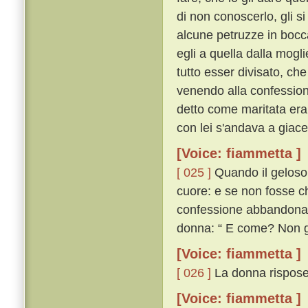
di non conoscerlo, gli s
alcune petruzze in bocca
egli a quella dalla mogl
tutto esser divisato, ch
venendo alla confessione
detto come maritata era,
con lei s'andava a giace
[Voice: fiammetta ]
[ 025 ]
Quando il geloso u
cuore: e se non fosse ch
confessione abbandona
donna: “ E come? Non gi
[Voice: fiammetta ]
[ 026 ]
La donna rispose:
[Voice: fiammetta ]