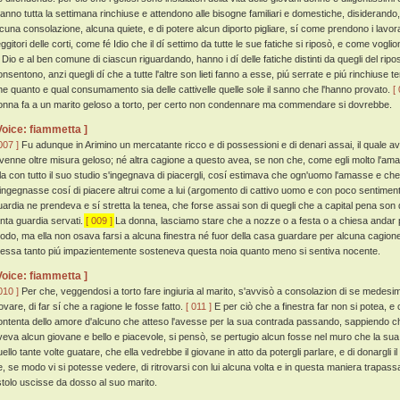
tanno tutta la settimana rinchiuse e attendono alle bisogne familiari e domestiche, disiderando, 
lcuna consolazione, alcuna quiete, e di potere alcun diporto pigliare, sí come prendono i lavoratori
ggitori delle corti, come fé Idio che il dí settimo da tutte le sue fatiche si riposò, e come vogliono 
i Dio e al ben comune di ciascun riguardando, hanno i dí delle fatiche distinti da quegli del rip
nsentono, anzi quegli dí che a tutte l'altre son lieti fanno a esse, piú serrate e piú rinchiuse te
he quanto e qual consumamento sia delle cattivelle quelle sole il sanno che l'hanno provato.
[
onna fa a un marito geloso a torto, per certo non condennare ma commendare si dovrebbe.
Voice: fiammetta ]
007 ]
Fu adunque in Arimino un mercatante ricco e di possessioni e di denari assai, il quale av
ivenne oltre misura geloso; né altra cagione a questo avea, se non che, come egli molto l'am
lla con tutto il suo studio s'ingegnava di piacergli, cosí estimava che ogn'uomo l'amasse e che 
'ingegnasse cosí di piacere altrui come a lui (argomento di cattivo uomo e con poco sentimen
uardia ne prendeva e sí stretta la tenea, che forse assai son di quegli che a capital pena son
anta guardia servati.
[ 009 ]
La donna, lasciamo stare che a nozze o a festa o a chiesa andar pot
odo, ma ella non osava farsi a alcuna finestra né fuor della casa guardare per alcuna cagione
 essa tanto piú impazientemente sosteneva questa noia quanto meno si sentiva nocente.
Voice: fiammetta ]
010 ]
Per che, veggendosi a torto fare ingiuria al marito, s'avvisò a consolazion di se medes
rovare, di far sí che a ragione le fosse fatto.
[ 011 ]
E per ciò che a finestra far non si potea, 
ontenta dello amore d'alcuno che atteso l'avesse per la sua contrada passando, sappiendo che 
veva alcun giovane e bello e piacevole, si pensò, se pertugio alcun fosse nel muro che la sua
uello tante volte guatare, che ella vedrebbe il giovane in atto da potergli parlare, e di donargli 
, se modo vi si potesse vedere, di ritrovarsi con lui alcuna volta e in questa maniera trapassar
istolo uscisse da dosso al suo marito.