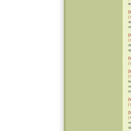
l
[
[ 
d
m
[
[ 
d
qu
[
[ 
[
[ 
l
u
i
[
[ 
[
[ 
m
d