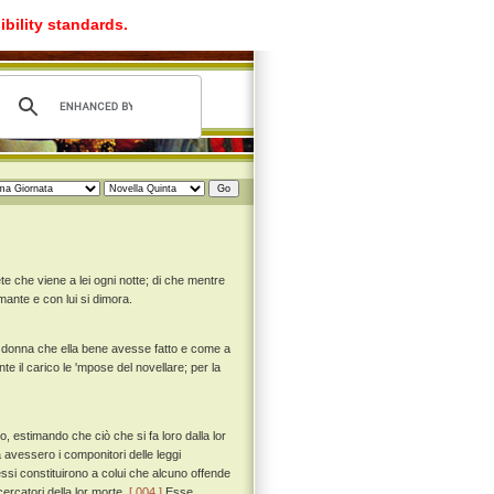
ibility standards.
e che viene a lei ogni notte; di che mentre
mante e con lui si dimora.
 donna che ella bene avesse fatto e come a
e il carico le 'mpose del novellare; per la
, estimando che ciò che si fa loro dalla lor
vessero i componitori delle leggi
ssi constituirono a colui che alcuno offende
cercatori della lor morte.
[ 004 ]
Esse