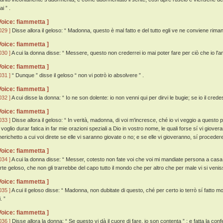
i ” .
Voice: fiammetta ]
029 ]
Disse allora il geloso: “ Madonna, questo è mal fatto e del tutto egli ve ne conviene riman
Voice: fiammetta ]
030 ]
A cui la donna disse: “ Messere, questo non crederrei io mai poter fare per ciò che io l'a
Voice: fiammetta ]
031 ]
“ Dunque ” disse il geloso “ non vi potrò io absolvere ” .
Voice: fiammetta ]
032 ]
A cui disse la donna: “ Io ne son dolente: io non venni qui per dirvi le bugie; se io il credessi 
Voice: fiammetta ]
033 ]
Disse allora il geloso: “ In verità, madonna, di voi m'incresce, ché io vi veggio a questo pa
i voglio durar fatica in far mie orazioni speziali a Dio in vostro nome, le quali forse sí vi giov
herichetto a cui voi direte se elle vi saranno giovate o no; e se elle vi gioveranno, sí proceder
Voice: fiammetta ]
034 ]
A cui la donna disse: “ Messer, cotesto non fate voi che voi mi mandiate persona a casa, c
orte geloso, che non gli trarrebbe del capo tutto il mondo che per altro che per male vi si venis
Voice: fiammetta ]
035 ]
A cui il geloso disse: “ Madonna, non dubitate di questo, ché per certo io terrò sí fatto 
i. ”
Voice: fiammetta ]
036 ]
Disse allora la donna: “ Se questo vi dà il cuore di fare, io son contenta ” ; e fatta la con