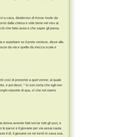
ssi a casa, disideroso di trovar modo da
tornò dalla chiesa e vide bene nel viso al
ciò che fatto avea e che saper gli parea.
a e aspettare se il prete venisse, disse alla
uscio da via e quello da mezza scala e
tí cosí di presente a quel venne; al quale
to, e poi disse: “ Io son certa che egli non
enghi stanotte di qua, sí che noi siamo
donna avendo fatti serrar tutti gli usci, e
le parve e il giovane per via assai cauta
to il dí, il giovane se ne tornò in casa sua.