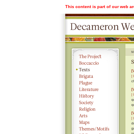
This content is part of our web a
M
S
[
[ 
c
[
[ 
q
q
[
[ 
d
g
s