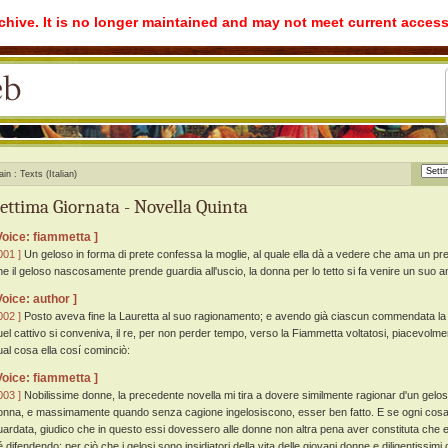
rchive. It is no longer maintained and may not meet current access
ain
Texts (Italian)
ettima Giornata - Novella Quinta
Voice: fiammetta ]
001 ]
Un geloso in forma di prete confessa la moglie, al quale ella dà a vedere che ama un pret
he il geloso nascosamente prende guardia all'uscio, la donna per lo tetto si fa venire un suo a
Voice: author ]
002 ]
Posto aveva fine la Lauretta al suo ragionamento; e avendo già ciascun commendata la
uel cattivo si conveniva, il re, per non perder tempo, verso la Fiammetta voltatosi, piacevolment
ual cosa ella cosí cominciò:
Voice: fiammetta ]
003 ]
Nobilissime donne, la precedente novella mi tira a dovere similmente ragionar d'un geloso
onna, e massimamente quando senza cagione ingelosiscono, esser ben fatto. E se ogni cosa a
uardata, giudico che in questo essi dovessero alle donne non altra pena aver constituta che e
é difendendo: per ciò che i gelosi sono insidiatori della vita delle giovani donne e diligentissimi 