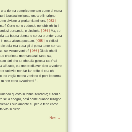
 da una donna semplice menato come si mena
ti lasciasti nel petto entrare il maligno
to ne diviene la gloria mia minore.
[ 053 ]
mente? Certo no; e vedendo conobbi chi fu il
 andavi cercando, e dieditelo.
[ 054 ]
Ma, se
 della tua buona donna, e senza prender vana
la in cosa alcuna peccato.
[ 055 ]
Io ti dissi
scio della mia casa gli si potea tener serrato
ssi se' voluto venire?
[ 056 ]
Dissiti che il
tuo cherico a me mandasti, tante sai,
o altri che tu, che alla gelosia tua t'hai
ia all'uscio, e a me credi aver dato a vedere
 solevi e non far far beffe di te a chi
o, se voglia me ne venisse di porti le corna,
 tu non te ne avvedresti ” .
o, udendo questo si tenne scornato; e senza
utto se la spogliò, cosí come quando bisogno
r venire il suo amante su per lo tetto come
a vita si diede.
Next →