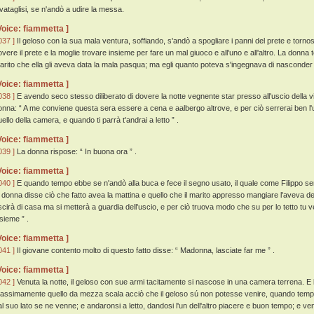
evataglisi, se n'andò a udire la messa.
Voice: fiammetta ]
037 ]
Il geloso con la sua mala ventura, soffiando, s'andò a spogliare i panni del prete e torno
overe il prete e la moglie trovare insieme per fare un mal giuoco e all'uno e all'altro. La donna 
arito che ella gli aveva data la mala pasqua; ma egli quanto poteva s'ingegnava di nasconder 
Voice: fiammetta ]
038 ]
E avendo seco stesso diliberato di dovere la notte vegnente star presso all'uscio della vi
onna: “ A me conviene questa sera essere a cena e aalbergo altrove, e per ciò serrerai ben l'
ello della camera, e quando ti parrà t'andrai a letto ” .
Voice: fiammetta ]
039 ]
La donna rispose: “ In buona ora ” .
Voice: fiammetta ]
040 ]
E quando tempo ebbe se n'andò alla buca e fece il segno usato, il quale come Filippo sen
a donna disse ciò che fatto avea la mattina e quello che il marito appresso mangiare l'aveva det
scirà di casa ma si metterà a guardia dell'uscio, e per ciò truova modo che su per lo tetto tu v
nsieme ” .
Voice: fiammetta ]
041 ]
Il giovane contento molto di questo fatto disse: “ Madonna, lasciate far me ” .
Voice: fiammetta ]
042 ]
Venuta la notte, il geloso con sue armi tacitamente si nascose in una camera terrena. E la 
assimamente quello da mezza scala acciò che il geloso sú non potesse venire, quando tempo 
al suo lato se ne venne; e andaronsi a letto, dandosi l'un dell'altro piacere e buon tempo; e venu