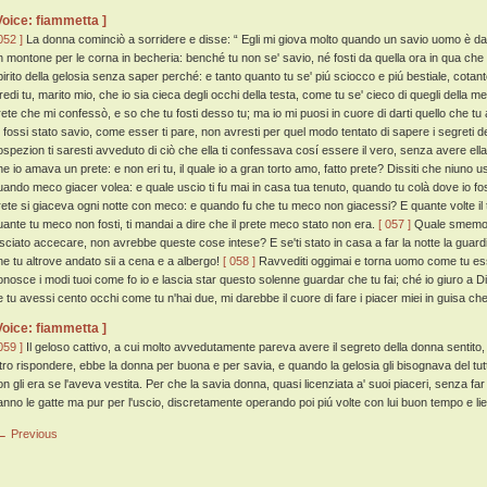
Voice: fiammetta ]
052 ]
La donna cominciò a sorridere e disse: “ Egli mi giova molto quando un savio uomo è
n montone per le corna in becheria: benché tu non se' savio, né fosti da quella ora in qua che tu 
pirito della gelosia senza saper perché: e tanto quanto tu se' piú sciocco e piú bestiale, cotan
redi tu, marito mio, che io sia cieca degli occhi della testa, come tu se' cieco di quegli della 
rete che mi confessò, e so che tu fosti desso tu; ma io mi puosi in cuore di darti quello che tu
u fossi stato savio, come esser ti pare, non avresti per quel modo tentato di sapere i segreti
ospezion ti saresti avveduto di ciò che ella ti confessava cosí essere il vero, senza avere el
he io amava un prete: e non eri tu, il quale io a gran torto amo, fatto prete? Dissiti che niuno u
uando meco giacer volea: e quale uscio ti fu mai in casa tua tenuto, quando tu colà dove io fo
rete si giaceva ogni notte con meco: e quando fu che tu meco non giacessi? E quante volte il 
uante tu meco non fosti, ti mandai a dire che il prete meco stato non era.
[ 057 ]
Quale smemorat
asciato accecare, non avrebbe queste cose intese? E se'ti stato in casa a far la notte la guard
he tu altrove andato sii a cena e a albergo!
[ 058 ]
Ravvediti oggimai e torna uomo come tu esser
onosce i modi tuoi come fo io e lascia star questo solenne guardar che tu fai; ché io giuro a Di
e tu avessi cento occhi come tu n'hai due, mi darebbe il cuore di fare i piacer miei in guisa che
Voice: fiammetta ]
059 ]
Il geloso cattivo, a cui molto avvedutamente pareva avere il segreto della donna sentit
ltro rispondere, ebbe la donna per buona e per savia, e quando la gelosia gli bisognava del t
on gli era se l'aveva vestita. Per che la savia donna, quasi licenziata a' suoi piaceri, senza fa
anno le gatte ma pur per l'uscio, discretamente operando poi piú volte con lui buon tempo e liet
← Previous