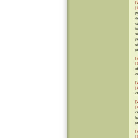
[
[ 
p
d
c
f
s
p
g
p
[
[ 
ch
c
[
[ 
ch
[
[ 
c
l
p
[
[ 