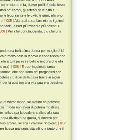
come ciascun fa, d'aver poi il dí delle feste
 de' campi, gli artefici delle città e i
le leggi sante e le civili, le quali, allo onor
oso.
[ 005 ]
Alla qual cosa fare niente i gelosi
nendole, esser piú miseri e piú dolenti: il
 006 ]
Per che conchiudendo, ciò che una
endo una bellissima donna per moglie di lei
ava e molto bella la teneva e conosceva che
ella a tutti paresse bella e ancora che ella
to era).
[ 008 ]
E cosí ingelosito tanta
 dannati, che non sono da' pregionieri con
esse o il piè della casa trarre in alcun
; per la qual cosa la vita sua era pessima,
ima di trovar modo, se alcuno ne potesse
e cosí modo non avea di potersi mostrare
nella casa la quale era allato alla sua
 casa divideva da quella, di dovere per
il suo amore, se egli il volesse ricevere;
[ 012
e la sua malvagia vita infino a tanto che il