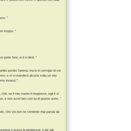
ere. ”
mo troppo. ”
poter fare, io il vi direi. ”
rtito perder l'anima; ma io in servigio di voi
eranno: e sí vi manderò alcuna volta un mio
emo innanzi ” .
hé, se il mio marito il risapesse, egli è sí
se, e non avrei ben con lui di questo anno. ”
modo, che voi non ne sentirete mai parola da
fessione e presa la penitenzia, e da' piè