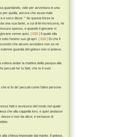
casa guardando, vide per avventura in una
do per quella, ancora che assai male
ra e seco disse: “ Se questa fosse la
a una sua fante, a cui di lei incresceva, ne
a fessura spesso, e quando il giovane vi
l giovane venne quivi.
[ 015 ]
Il quale ella
tutto l'animo suo gli aprí.
[ 016 ]
Di che il
sa faccendo che alcuno avvedere non se ne
 solenne guardia del geloso non si poteva.
a voleva andar la mattina della pasqua alla
 peccati ha' tu fatti, che tu ti vuoi
che io fo de' peccati come l'altre persone
vesse fatti e avvisossi del modo nel quale
iesa che alla cappella loro, e quivi andasse
 desse e non da altrui, e tornasse di
rebbe.
alla chiesa impostale dal marito. Il geloso,