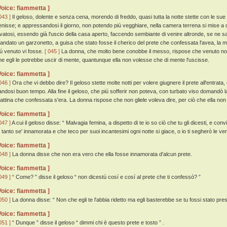
Voice: fiammetta ]
043 ]
Il geloso, dolente e senza cena, morendo di freddo, quasi tutta la notte stette con le sue a
enisse; e appressandosi il giorno, non potendo piú vegghiare, nella camera terrena si mise a
evatosi, essendo già l'uscio della casa aperto, faccendo sembiante di venire altronde, se ne 
andato un garzonetto, a guisa che stato fosse il cherico del prete che confessata l'avea, la
iú venuto vi fosse.
[ 045 ]
La donna, che molto bene conobbe il messo, rispose che venuto non 
he egli le potrebbe uscir di mente, quantunque ella non volesse che di mente l'uscisse.
Voice: fiammetta ]
046 ]
Ora che vi debbo dire? Il geloso stette molte notti per volere giugnere il prete all'entra
andosi buon tempo. Alla fine il geloso, che piú sofferir non poteva, con turbato viso domandò la
attina che confessata s'era. La donna rispose che non gliele voleva dire, per ciò che ella n
Voice: fiammetta ]
047 ]
A cui il geloso disse: “ Malvagia femina, a dispetto di te io so ciò che tu gli dicesti, e convi
u tanto se' innamorata e che teco per suoi incantesimi ogni notte si giace, o io ti segherò le ven
Voice: fiammetta ]
048 ]
La donna disse che non era vero che ella fosse innamorata d'alcun prete.
Voice: fiammetta ]
049 ]
“ Come? ” disse il geloso “ non dicestú cosí e cosí al prete che ti confessò? ”
Voice: fiammetta ]
050 ]
La donna disse: “ Non che egli te l'abbia ridetto ma egli basterebbe se tu fossi stato presen
Voice: fiammetta ]
051 ]
“ Dunque ” disse il geloso “ dimmi chi è questo prete e tosto ” .