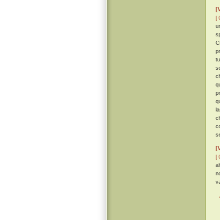
[
[ 
u
s
C
p
t
s
c
q
p
q
l
c
c
s
[
[ 
a
n
v