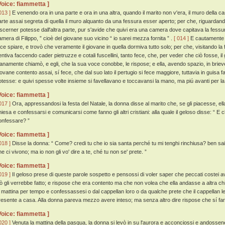
Voice: fiammetta ]
013 ]
E venendo ora in una parte e ora in una altra, quando il marito non v'era, il muro della 
arte assai segreta di quella il muro alquanto da una fessura esser aperto; per che, riguardan
iscerner potesse dall'altra parte, pur s'avide che quivi era una camera dove capitava la fessu
amera di Filippo, ” cioè del giovane suo vicino “ io sarei mezza fornita ” .
[ 014 ]
E cautamente d
ece spiare, e trovò che veramente il giovane in quella dormiva tutto solo; per che, visitando l
entiva faccendo cader pietruzze e cotali fuscellini, tanto fece, che, per veder che ciò fosse, i
ianamente chiamò, e egli, che la sua voce conobbe, le rispose; e ella, avendo spazio, in brieve 
iovane contento assai, sí fece, che dal suo lato il pertugio si fece maggiore, tuttavia in gui
otesse: e quivi spesse volte insieme si favellavano e toccavansi la mano, ma piú avanti per la
Voice: fiammetta ]
017 ]
Ora, appressandosi la festa del Natale, la donna disse al marito che, se gli piacesse, ell
iesa e confessarsi e comunicarsi come fanno gli altri cristiani: alla quale il geloso disse: “ E che
onfessare? ”
Voice: fiammetta ]
018 ]
Disse la donna: “ Come? credi tu che io sia santa perché tu mi tenghi rinchiusa? ben sai 
e ci vivono; ma io non gli vo' dire a te, ché tu non se' prete. ”
Voice: fiammetta ]
019 ]
Il geloso prese di queste parole sospetto e pensossi di voler saper che peccati costei a
iò gli verrebbe fatto; e rispose che era contento ma che non volea che ella andasse a altra ch
a mattina per tempo e confessassesi o dal cappellan loro o da qualche prete che il cappellan le
resente a casa. Alla donna pareva mezzo avere inteso; ma senza altro dire rispose che sí fa
Voice: fiammetta ]
020 ]
Venuta la mattina della pasqua, la donna si levò in su l'aurora e acconciossi e andossene 