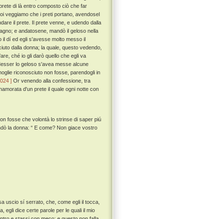
 prete di là entro composto ciò che far
i veggiamo che i preti portano, avendosel
re il prete. Il prete venne, e udendo dalla
gno; e andatosene, mandò il geloso nella
il dí ed egli s'avesse molto messo il
iuto dalla donna; la quale, questo vedendo,
re, ché io gli darò quello che egli va
 Messer lo geloso s'avea messe alcune
moglie riconosciuto non fosse, parendogli in
 024 ]
Or venendo alla confessione, tra
nnamorata d'un prete il quale ogni notte con
non fosse che volontà lo strinse di saper piú
dò la donna: “ E come? Non giace vostro
sa uscio sí serrato, che, come egli il tocca,
 egli dice certe parole per le quali il mio
ntro e stassi con meco: e questo non falla