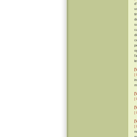
d
v
t
d
s
c
d
c
p
o
l
l
[
[ 
i
m
[
[ 
[
[ 
[
[ 
n
m