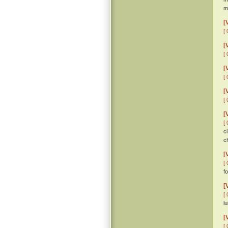
ma
[
[ 
[
[ 
[
[ 
[
[ 
[
[ 
c
c
[
[ 
f
[
[ 
lu
[
[ 