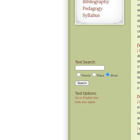
s
a
re
d
co
c
d
[
[ 
d
e
Text Search:
s
g
Person
Place
Word
t
m
Search
e
Text Options:
[
Go to English text
[ 
Hide text labels
t
c
a
q
]
e
f