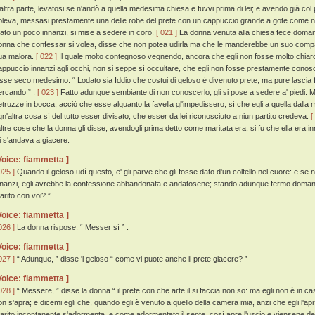
'altra parte, levatosi se n'andò a quella medesima chiesa e fuvvi prima di lei; e avendo già col
oleva, messasi prestamente una delle robe del prete con un cappuccio grande a gote come no
irato un poco innanzi, si mise a sedere in coro.
[ 021 ]
La donna venuta alla chiesa fece domanda
onna che confessar si volea, disse che non potea udirla ma che le manderebbe un suo compa
ua malora.
[ 022 ]
Il quale molto contegnoso vegnendo, ancora che egli non fosse molto chiaro 
appuccio innanzi agli occhi, non si seppe sí occultare, che egli non fosse prestamente conosc
isse seco medesimo: “ Lodato sia Iddio che costui di geloso è divenuto prete; ma pure lascia fa
ercando ” .
[ 023 ]
Fatto adunque sembiante di non conoscerlo, gli si pose a sedere a' piedi.
etruzze in bocca, acciò che esse alquanto la favella gl'impedissero, sí che egli a quella dalla 
gn'altra cosa sí del tutto esser divisato, che esser da lei riconosciuto a niun partito credeva.
[
'altre cose che la donna gli disse, avendogli prima detto come maritata era, si fu che ella era i
ei s'andava a giacere.
Voice: fiammetta ]
025 ]
Quando il geloso udí questo, e' gli parve che gli fosse dato d'un coltello nel cuore: e se 
nnanzi, egli avrebbe la confessione abbandonata e andatosene; stando adunque fermo doman
arito con voi? ”
Voice: fiammetta ]
026 ]
La donna rispose: “ Messer sí ” .
Voice: fiammetta ]
027 ]
“ Adunque, ” disse 'l geloso “ come vi puote anche il prete giacere? ”
Voice: fiammetta ]
028 ]
“ Messere, ” disse la donna “ il prete con che arte il si faccia non so: ma egli non è in ca
on s'apra; e dicemi egli che, quando egli è venuto a quello della camera mia, anzi che egli l'apra,
arito incontanente s'adormenta, e come adormentato il sente, cosí apre l'uscio e viensene de