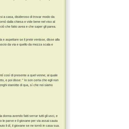
ssi a casa, disideroso di trovar modo da
tornò dalla chiesa e vide bene nel viso al
ciò che fatto avea e che saper gli parea.
a e aspettare se il prete venisse, disse alla
uscio da via e quello da mezza scala e
tí cosí di presente a quel venne; al quale
to, e poi disse: “ Io son certa che egli non
enghi stanotte di qua, sí che noi siamo
donna avendo fatti serrar tutti gli usci, e
le parve e il giovane per via assai cauta
to il dí, il giovane se ne tornò in casa sua.