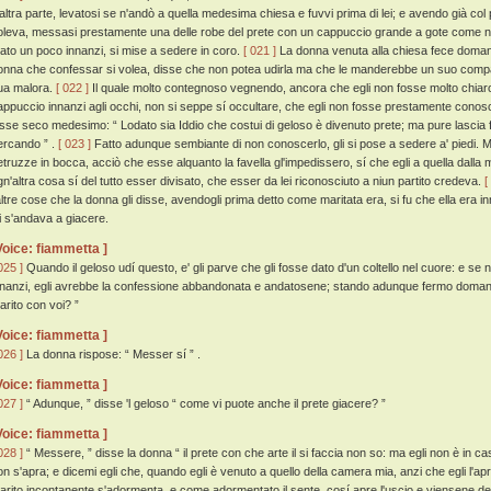
'altra parte, levatosi se n'andò a quella medesima chiesa e fuvvi prima di lei; e avendo già col
oleva, messasi prestamente una delle robe del prete con un cappuccio grande a gote come no
irato un poco innanzi, si mise a sedere in coro.
[ 021 ]
La donna venuta alla chiesa fece domanda
onna che confessar si volea, disse che non potea udirla ma che le manderebbe un suo compa
ua malora.
[ 022 ]
Il quale molto contegnoso vegnendo, ancora che egli non fosse molto chiaro 
appuccio innanzi agli occhi, non si seppe sí occultare, che egli non fosse prestamente conosc
isse seco medesimo: “ Lodato sia Iddio che costui di geloso è divenuto prete; ma pure lascia fa
ercando ” .
[ 023 ]
Fatto adunque sembiante di non conoscerlo, gli si pose a sedere a' piedi.
etruzze in bocca, acciò che esse alquanto la favella gl'impedissero, sí che egli a quella dalla 
gn'altra cosa sí del tutto esser divisato, che esser da lei riconosciuto a niun partito credeva.
[
'altre cose che la donna gli disse, avendogli prima detto come maritata era, si fu che ella era i
ei s'andava a giacere.
Voice: fiammetta ]
025 ]
Quando il geloso udí questo, e' gli parve che gli fosse dato d'un coltello nel cuore: e se 
nnanzi, egli avrebbe la confessione abbandonata e andatosene; stando adunque fermo doman
arito con voi? ”
Voice: fiammetta ]
026 ]
La donna rispose: “ Messer sí ” .
Voice: fiammetta ]
027 ]
“ Adunque, ” disse 'l geloso “ come vi puote anche il prete giacere? ”
Voice: fiammetta ]
028 ]
“ Messere, ” disse la donna “ il prete con che arte il si faccia non so: ma egli non è in ca
on s'apra; e dicemi egli che, quando egli è venuto a quello della camera mia, anzi che egli l'apra,
arito incontanente s'adormenta, e come adormentato il sente, cosí apre l'uscio e viensene de