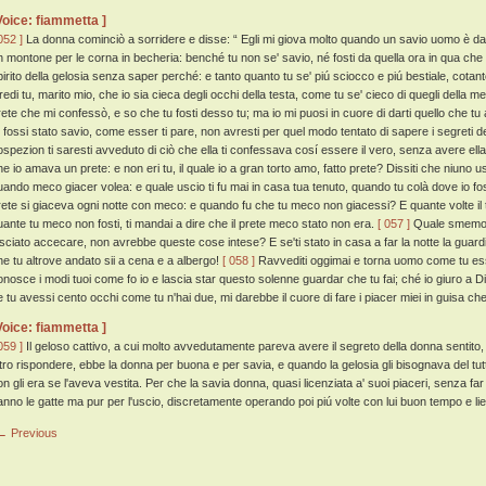
Voice: fiammetta ]
052 ]
La donna cominciò a sorridere e disse: “ Egli mi giova molto quando un savio uomo è
n montone per le corna in becheria: benché tu non se' savio, né fosti da quella ora in qua che tu 
pirito della gelosia senza saper perché: e tanto quanto tu se' piú sciocco e piú bestiale, cotan
redi tu, marito mio, che io sia cieca degli occhi della testa, come tu se' cieco di quegli della 
rete che mi confessò, e so che tu fosti desso tu; ma io mi puosi in cuore di darti quello che tu
u fossi stato savio, come esser ti pare, non avresti per quel modo tentato di sapere i segreti
ospezion ti saresti avveduto di ciò che ella ti confessava cosí essere il vero, senza avere el
he io amava un prete: e non eri tu, il quale io a gran torto amo, fatto prete? Dissiti che niuno u
uando meco giacer volea: e quale uscio ti fu mai in casa tua tenuto, quando tu colà dove io fo
rete si giaceva ogni notte con meco: e quando fu che tu meco non giacessi? E quante volte il 
uante tu meco non fosti, ti mandai a dire che il prete meco stato non era.
[ 057 ]
Quale smemorat
asciato accecare, non avrebbe queste cose intese? E se'ti stato in casa a far la notte la guard
he tu altrove andato sii a cena e a albergo!
[ 058 ]
Ravvediti oggimai e torna uomo come tu esser
onosce i modi tuoi come fo io e lascia star questo solenne guardar che tu fai; ché io giuro a Di
e tu avessi cento occhi come tu n'hai due, mi darebbe il cuore di fare i piacer miei in guisa che
Voice: fiammetta ]
059 ]
Il geloso cattivo, a cui molto avvedutamente pareva avere il segreto della donna sentit
ltro rispondere, ebbe la donna per buona e per savia, e quando la gelosia gli bisognava del t
on gli era se l'aveva vestita. Per che la savia donna, quasi licenziata a' suoi piaceri, senza fa
anno le gatte ma pur per l'uscio, discretamente operando poi piú volte con lui buon tempo e liet
← Previous