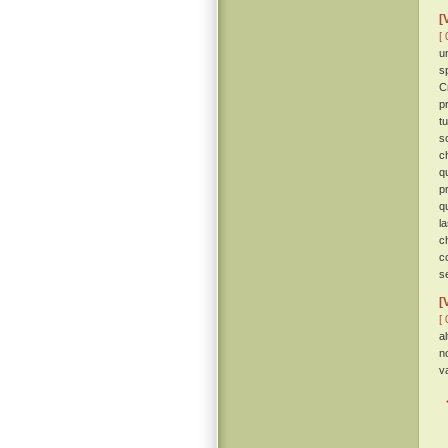
[
[ 
u
s
C
p
t
s
c
q
p
q
l
c
c
s
[
[ 
a
n
v