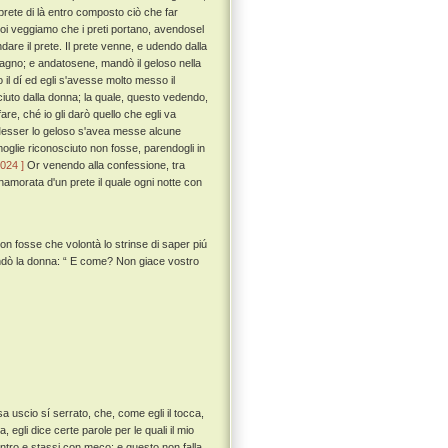
 prete di là entro composto ciò che far
i veggiamo che i preti portano, avendosel
re il prete. Il prete venne, e udendo dalla
gno; e andatosene, mandò il geloso nella
il dí ed egli s'avesse molto messo il
iuto dalla donna; la quale, questo vedendo,
re, ché io gli darò quello che egli va
 Messer lo geloso s'avea messe alcune
moglie riconosciuto non fosse, parendogli in
 024 ]
Or venendo alla confessione, tra
nnamorata d'un prete il quale ogni notte con
non fosse che volontà lo strinse di saper piú
dò la donna: “ E come? Non giace vostro
sa uscio sí serrato, che, come egli il tocca,
 egli dice certe parole per le quali il mio
ntro e stassi con meco: e questo non falla