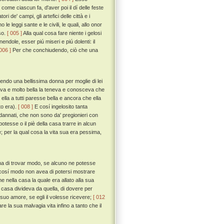
come ciascun fa, d'aver poi il dí delle feste
 de' campi, gli artefici delle città e i
le leggi sante e le civili, le quali, allo onor
oso.
[ 005 ]
Alla qual cosa fare niente i gelosi
nendole, esser piú miseri e piú dolenti: il
 006 ]
Per che conchiudendo, ciò che una
endo una bellissima donna per moglie di lei
ava e molto bella la teneva e conosceva che
ella a tutti paresse bella e ancora che ella
to era).
[ 008 ]
E cosí ingelosito tanta
 dannati, che non sono da' pregionieri con
esse o il piè della casa trarre in alcun
; per la qual cosa la vita sua era pessima,
ima di trovar modo, se alcuno ne potesse
e cosí modo non avea di potersi mostrare
nella casa la quale era allato alla sua
 casa divideva da quella, di dovere per
il suo amore, se egli il volesse ricevere;
[ 012
e la sua malvagia vita infino a tanto che il