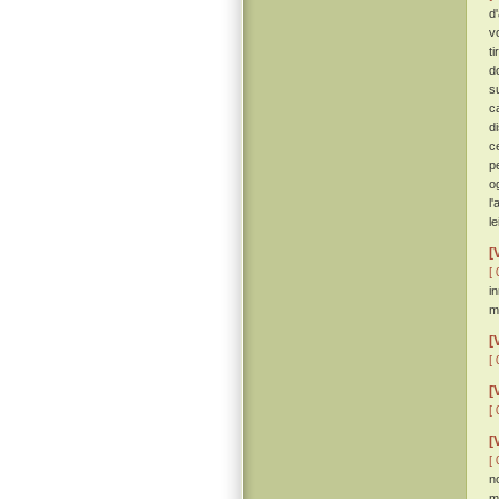
d
v
t
d
s
c
d
c
p
o
l
l
[
[ 
i
m
[
[ 
[
[ 
[
[ 
n
m