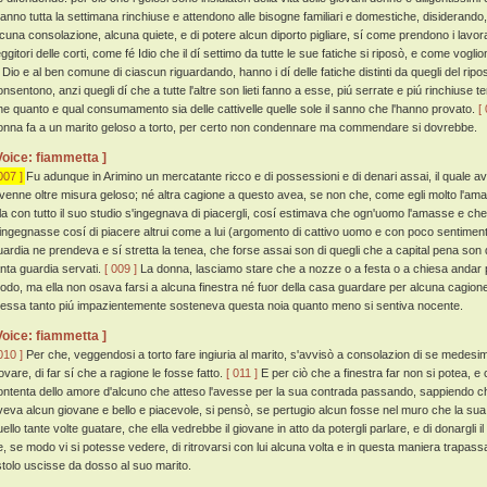
tanno tutta la settimana rinchiuse e attendono alle bisogne familiari e domestiche, disiderando, 
lcuna consolazione, alcuna quiete, e di potere alcun diporto pigliare, sí come prendono i lavoratori
ggitori delle corti, come fé Idio che il dí settimo da tutte le sue fatiche si riposò, e come vogliono 
i Dio e al ben comune di ciascun riguardando, hanno i dí delle fatiche distinti da quegli del rip
nsentono, anzi quegli dí che a tutte l'altre son lieti fanno a esse, piú serrate e piú rinchiuse te
he quanto e qual consumamento sia delle cattivelle quelle sole il sanno che l'hanno provato.
[
onna fa a un marito geloso a torto, per certo non condennare ma commendare si dovrebbe.
Voice: fiammetta ]
007 ]
Fu adunque in Arimino un mercatante ricco e di possessioni e di denari assai, il quale av
ivenne oltre misura geloso; né altra cagione a questo avea, se non che, come egli molto l'am
lla con tutto il suo studio s'ingegnava di piacergli, cosí estimava che ogn'uomo l'amasse e che 
'ingegnasse cosí di piacere altrui come a lui (argomento di cattivo uomo e con poco sentimen
uardia ne prendeva e sí stretta la tenea, che forse assai son di quegli che a capital pena son
anta guardia servati.
[ 009 ]
La donna, lasciamo stare che a nozze o a festa o a chiesa andar pot
odo, ma ella non osava farsi a alcuna finestra né fuor della casa guardare per alcuna cagione
 essa tanto piú impazientemente sosteneva questa noia quanto meno si sentiva nocente.
Voice: fiammetta ]
010 ]
Per che, veggendosi a torto fare ingiuria al marito, s'avvisò a consolazion di se medes
rovare, di far sí che a ragione le fosse fatto.
[ 011 ]
E per ciò che a finestra far non si potea, 
ontenta dello amore d'alcuno che atteso l'avesse per la sua contrada passando, sappiendo che 
veva alcun giovane e bello e piacevole, si pensò, se pertugio alcun fosse nel muro che la sua
uello tante volte guatare, che ella vedrebbe il giovane in atto da potergli parlare, e di donargli 
, se modo vi si potesse vedere, di ritrovarsi con lui alcuna volta e in questa maniera trapassar
istolo uscisse da dosso al suo marito.