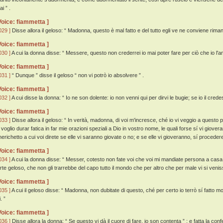
i ” .
Voice: fiammetta ]
029 ]
Disse allora il geloso: “ Madonna, questo è mal fatto e del tutto egli ve ne conviene riman
Voice: fiammetta ]
030 ]
A cui la donna disse: “ Messere, questo non crederrei io mai poter fare per ciò che io l'a
Voice: fiammetta ]
031 ]
“ Dunque ” disse il geloso “ non vi potrò io absolvere ” .
Voice: fiammetta ]
032 ]
A cui disse la donna: “ Io ne son dolente: io non venni qui per dirvi le bugie; se io il credessi 
Voice: fiammetta ]
033 ]
Disse allora il geloso: “ In verità, madonna, di voi m'incresce, ché io vi veggio a questo pa
i voglio durar fatica in far mie orazioni speziali a Dio in vostro nome, le quali forse sí vi giov
herichetto a cui voi direte se elle vi saranno giovate o no; e se elle vi gioveranno, sí proceder
Voice: fiammetta ]
034 ]
A cui la donna disse: “ Messer, cotesto non fate voi che voi mi mandiate persona a casa, c
orte geloso, che non gli trarrebbe del capo tutto il mondo che per altro che per male vi si venis
Voice: fiammetta ]
035 ]
A cui il geloso disse: “ Madonna, non dubitate di questo, ché per certo io terrò sí fatto 
i. ”
Voice: fiammetta ]
036 ]
Disse allora la donna: “ Se questo vi dà il cuore di fare, io son contenta ” ; e fatta la con