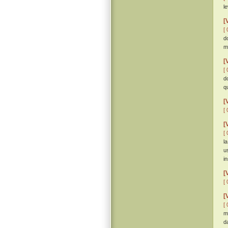
l
[
[ 
d
m
[
[ 
d
qu
[
[ 
[
[ 
l
u
i
[
[ 
[
[ 
m
d