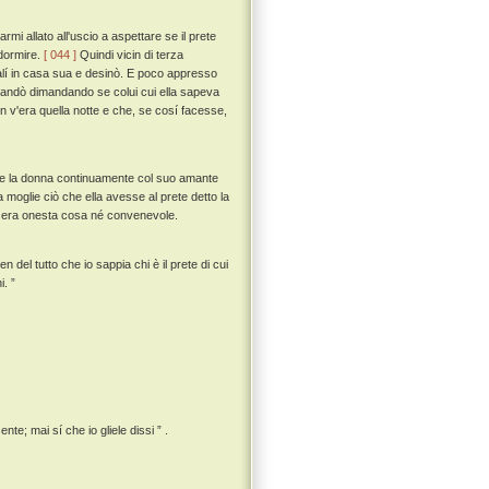
rmi allato all'uscio a aspettare se il prete
 dormire.
[ 044 ]
Quindi vicin di terza
salí in casa sua e desinò. E poco appresso
 mandò dimandando se colui cui ella sapeva
v'era quella notte e che, se cosí facesse,
ta, e la donna continuamente col suo amante
 moglie ciò che ella avesse al prete detto la
on era onesta cosa né convenevole.
en del tutto che io sappia chi è il prete di cui
i. ”
te; mai sí che io gliele dissi ” .