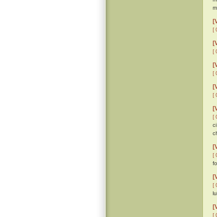
ma
[
[ 
[
[ 
[
[ 
[
[ 
[
[ 
c
c
[
[ 
f
[
[ 
lu
[
[ 