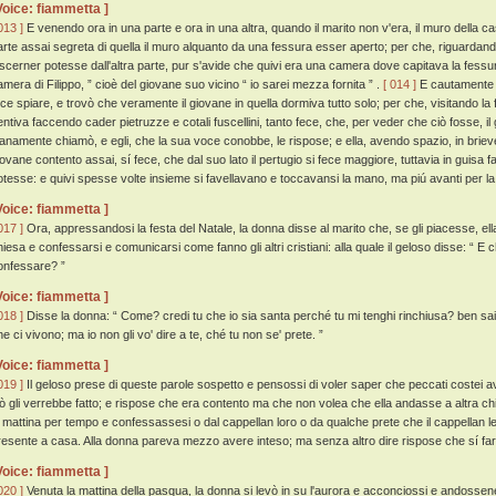
Voice: fiammetta ]
013 ]
E venendo ora in una parte e ora in una altra, quando il marito non v'era, il muro della 
arte assai segreta di quella il muro alquanto da una fessura esser aperto; per che, riguardan
iscerner potesse dall'altra parte, pur s'avide che quivi era una camera dove capitava la fessu
amera di Filippo, ” cioè del giovane suo vicino “ io sarei mezza fornita ” .
[ 014 ]
E cautamente d
ece spiare, e trovò che veramente il giovane in quella dormiva tutto solo; per che, visitando l
entiva faccendo cader pietruzze e cotali fuscellini, tanto fece, che, per veder che ciò fosse, i
ianamente chiamò, e egli, che la sua voce conobbe, le rispose; e ella, avendo spazio, in brieve 
iovane contento assai, sí fece, che dal suo lato il pertugio si fece maggiore, tuttavia in gui
otesse: e quivi spesse volte insieme si favellavano e toccavansi la mano, ma piú avanti per la
Voice: fiammetta ]
017 ]
Ora, appressandosi la festa del Natale, la donna disse al marito che, se gli piacesse, ell
iesa e confessarsi e comunicarsi come fanno gli altri cristiani: alla quale il geloso disse: “ E che
onfessare? ”
Voice: fiammetta ]
018 ]
Disse la donna: “ Come? credi tu che io sia santa perché tu mi tenghi rinchiusa? ben sai 
e ci vivono; ma io non gli vo' dire a te, ché tu non se' prete. ”
Voice: fiammetta ]
019 ]
Il geloso prese di queste parole sospetto e pensossi di voler saper che peccati costei a
iò gli verrebbe fatto; e rispose che era contento ma che non volea che ella andasse a altra ch
a mattina per tempo e confessassesi o dal cappellan loro o da qualche prete che il cappellan le
resente a casa. Alla donna pareva mezzo avere inteso; ma senza altro dire rispose che sí fa
Voice: fiammetta ]
020 ]
Venuta la mattina della pasqua, la donna si levò in su l'aurora e acconciossi e andossene 