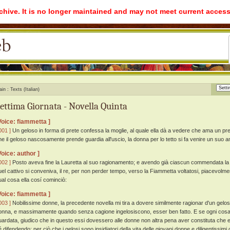
rchive. It is no longer maintained and may not meet current access
ain
Texts (Italian)
ettima Giornata - Novella Quinta
Voice: fiammetta ]
001 ]
Un geloso in forma di prete confessa la moglie, al quale ella dà a vedere che ama un pret
he il geloso nascosamente prende guardia all'uscio, la donna per lo tetto si fa venire un suo a
Voice: author ]
002 ]
Posto aveva fine la Lauretta al suo ragionamento; e avendo già ciascun commendata la
uel cattivo si conveniva, il re, per non perder tempo, verso la Fiammetta voltatosi, piacevolment
ual cosa ella cosí cominciò:
Voice: fiammetta ]
003 ]
Nobilissime donne, la precedente novella mi tira a dovere similmente ragionar d'un geloso
onna, e massimamente quando senza cagione ingelosiscono, esser ben fatto. E se ogni cosa a
uardata, giudico che in questo essi dovessero alle donne non altra pena aver constituta che e
é difendendo: per ciò che i gelosi sono insidiatori della vita delle giovani donne e diligentissimi 