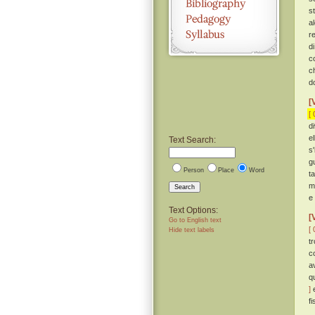
s
a
re
d
co
c
d
[
[ 
d
e
Text Search:
s
g
Person
Place
Word
t
m
Search
e
Text Options:
[
Go to English text
[ 
Hide text labels
t
c
a
q
]
e
f