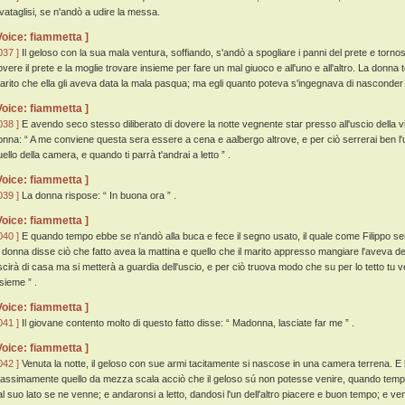
evataglisi, se n'andò a udire la messa.
Voice: fiammetta ]
037 ]
Il geloso con la sua mala ventura, soffiando, s'andò a spogliare i panni del prete e torno
overe il prete e la moglie trovare insieme per fare un mal giuoco e all'uno e all'altro. La donna 
arito che ella gli aveva data la mala pasqua; ma egli quanto poteva s'ingegnava di nasconder 
Voice: fiammetta ]
038 ]
E avendo seco stesso diliberato di dovere la notte vegnente star presso all'uscio della vi
onna: “ A me conviene questa sera essere a cena e aalbergo altrove, e per ciò serrerai ben l'
ello della camera, e quando ti parrà t'andrai a letto ” .
Voice: fiammetta ]
039 ]
La donna rispose: “ In buona ora ” .
Voice: fiammetta ]
040 ]
E quando tempo ebbe se n'andò alla buca e fece il segno usato, il quale come Filippo sen
a donna disse ciò che fatto avea la mattina e quello che il marito appresso mangiare l'aveva det
scirà di casa ma si metterà a guardia dell'uscio, e per ciò truova modo che su per lo tetto tu v
nsieme ” .
Voice: fiammetta ]
041 ]
Il giovane contento molto di questo fatto disse: “ Madonna, lasciate far me ” .
Voice: fiammetta ]
042 ]
Venuta la notte, il geloso con sue armi tacitamente si nascose in una camera terrena. E la 
assimamente quello da mezza scala acciò che il geloso sú non potesse venire, quando tempo 
al suo lato se ne venne; e andaronsi a letto, dandosi l'un dell'altro piacere e buon tempo; e venu