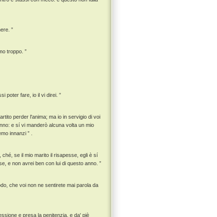
ere. ”
mo troppo. ”
poter fare, io il vi direi. ”
rtito perder l'anima; ma io in servigio di voi
eranno: e sí vi manderò alcuna volta un mio
emo innanzi ” .
hé, se il mio marito il risapesse, egli è sí
se, e non avrei ben con lui di questo anno. ”
modo, che voi non ne sentirete mai parola da
fessione e presa la penitenzia, e da' piè