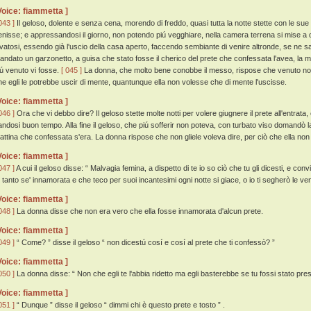
Voice: fiammetta ]
043 ]
Il geloso, dolente e senza cena, morendo di freddo, quasi tutta la notte stette con le sue a
enisse; e appressandosi il giorno, non potendo piú vegghiare, nella camera terrena si mise a
evatosi, essendo già l'uscio della casa aperto, faccendo sembiante di venire altronde, se ne 
andato un garzonetto, a guisa che stato fosse il cherico del prete che confessata l'avea, la
iú venuto vi fosse.
[ 045 ]
La donna, che molto bene conobbe il messo, rispose che venuto non 
he egli le potrebbe uscir di mente, quantunque ella non volesse che di mente l'uscisse.
Voice: fiammetta ]
046 ]
Ora che vi debbo dire? Il geloso stette molte notti per volere giugnere il prete all'entra
andosi buon tempo. Alla fine il geloso, che piú sofferir non poteva, con turbato viso domandò la
attina che confessata s'era. La donna rispose che non gliele voleva dire, per ciò che ella n
Voice: fiammetta ]
047 ]
A cui il geloso disse: “ Malvagia femina, a dispetto di te io so ciò che tu gli dicesti, e convi
u tanto se' innamorata e che teco per suoi incantesimi ogni notte si giace, o io ti segherò le ven
Voice: fiammetta ]
048 ]
La donna disse che non era vero che ella fosse innamorata d'alcun prete.
Voice: fiammetta ]
049 ]
“ Come? ” disse il geloso “ non dicestú cosí e cosí al prete che ti confessò? ”
Voice: fiammetta ]
050 ]
La donna disse: “ Non che egli te l'abbia ridetto ma egli basterebbe se tu fossi stato presen
Voice: fiammetta ]
051 ]
“ Dunque ” disse il geloso “ dimmi chi è questo prete e tosto ” .