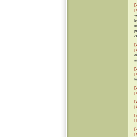
[
[ 
v
l
m
p
c
[
[ 
d
m
[
[ 
t
[
[ 
[
[ 
[
[ 
[
[ 