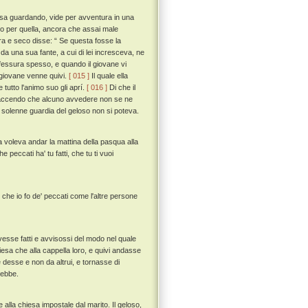
casa guardando, vide per avventura in una
do per quella, ancora che assai male
ra e seco disse: “ Se questa fosse la
a una sua fante, a cui di lei incresceva, ne
a fessura spesso, e quando il giovane vi
l giovane venne quivi.
[ 015 ]
Il quale ella
tutto l'animo suo gli aprí.
[ 016 ]
Di che il
sa faccendo che alcuno avvedere non se ne
 solenne guardia del geloso non si poteva.
a voleva andar la mattina della pasqua alla
 peccati ha' tu fatti, che tu ti vuoi
che io fo de' peccati come l'altre persone
vesse fatti e avvisossi del modo nel quale
iesa che alla cappella loro, e quivi andasse
 desse e non da altrui, e tornasse di
rebbe.
alla chiesa impostale dal marito. Il geloso,