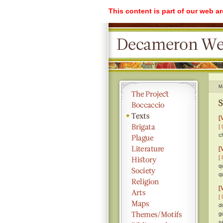
This content is part of our web a
M
S
[
[ 
c
[
[ 
q
q
[
[ 
d
g
s