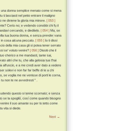
 da una donna semplice menato come si mena
ti lasciasti nel petto entrare il maligno
to ne diviene la gloria mia minore.
[ 053 ]
mente? Certo no; e vedendo conobbi chi fu il
 andavi cercando, e dieditelo.
[ 054 ]
Ma, se
 della tua buona donna, e senza prender vana
la in cosa alcuna peccato.
[ 055 ]
Io ti dissi
scio della mia casa gli si potea tener serrato
ssi se' voluto venire?
[ 056 ]
Dissiti che il
tuo cherico a me mandasti, tante sai,
o altri che tu, che alla gelosia tua t'hai
ia all'uscio, e a me credi aver dato a vedere
 solevi e non far far beffe di te a chi
o, se voglia me ne venisse di porti le corna,
 tu non te ne avvedresti ” .
o, udendo questo si tenne scornato; e senza
utto se la spogliò, cosí come quando bisogno
r venire il suo amante su per lo tetto come
a vita si diede.
Next →