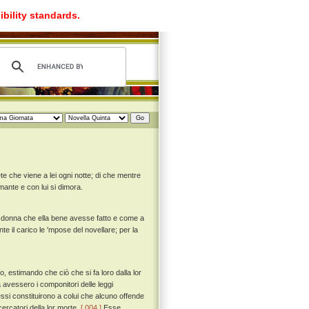
ibility standards.
e che viene a lei ogni notte; di che mentre
mante e con lui si dimora.
 donna che ella bene avesse fatto e come a
e il carico le 'mpose del novellare; per la
, estimando che ciò che si fa loro dalla lor
vessero i componitori delle leggi
ssi constituirono a colui che alcuno offende
cercatori della lor morte.
[ 004 ]
Esse