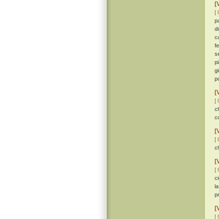
[
[ 
p
d
c
f
s
p
g
p
[
[ 
ch
c
[
[ 
ch
[
[ 
c
l
p
[
[ 