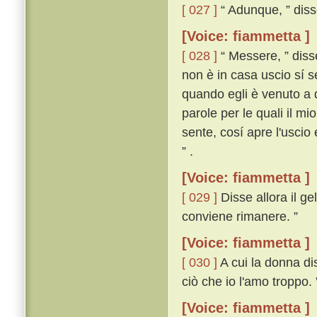
[ 027 ]
“ Adunque, ” disse
[Voice: fiammetta ]
[ 028 ]
“ Messere, ” disse
non è in casa uscio sí se
quando egli è venuto a q
parole per le quali il m
sente, cosí apre l'uscio
” .
[Voice: fiammetta ]
[ 029 ]
Disse allora il ge
conviene rimanere. ”
[Voice: fiammetta ]
[ 030 ]
A cui la donna di
ciò che io l'amo troppo. 
[Voice: fiammetta ]