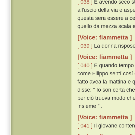
[ 038 ]
E avendo seco ste
all'uscio della via e asp
questa sera essere a cen
quello da mezza scala e 
[Voice: fiammetta ]
[ 039 ]
La donna rispose:
[Voice: fiammetta ]
[ 040 ]
E quando tempo eb
come Filippo sentí cosí 
fatto avea la mattina e 
disse: “ Io son certa ch
per ciò truova modo che 
insieme ” .
[Voice: fiammetta ]
[ 041 ]
Il giovane content