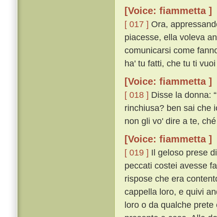
[Voice: fiammetta ]
[ 017 ]
Ora, appressandos
piacesse, ella voleva an
comunicarsi come fanno gl
ha' tu fatti, che tu ti vu
[Voice: fiammetta ]
[ 018 ]
Disse la donna: “
rinchiusa? ben sai che i
non gli vo' dire a te, ché
[Voice: fiammetta ]
[ 019 ]
Il geloso prese d
peccati costei avesse fa
rispose che era content
cappella loro, e quivi 
loro o da qualche prete 