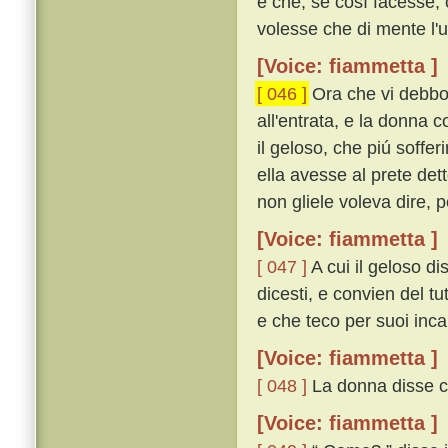
e che, se cosí facesse, 
volesse che di mente l'u
[Voice: fiammetta ]
[ 046 ]
Ora che vi debbo d
all'entrata, e la donna
il geloso, che piú soffe
ella avesse al prete det
non gliele voleva dire, 
[Voice: fiammetta ]
[ 047 ]
A cui il geloso di
dicesti, e convien del tu
e che teco per suoi incan
[Voice: fiammetta ]
[ 048 ]
La donna disse ch
[Voice: fiammetta ]