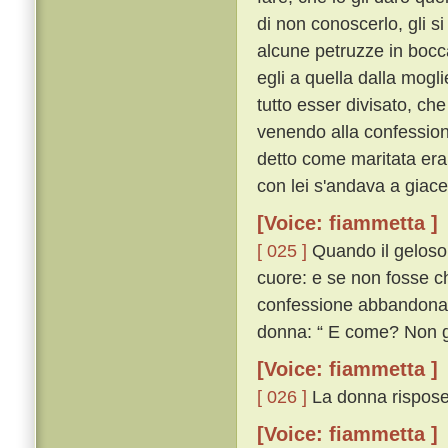
di non conoscerlo, gli s
alcune petruzze in bocca
egli a quella dalla mogl
tutto esser divisato, ch
venendo alla confessione
detto come maritata era,
con lei s'andava a giace
[Voice: fiammetta ]
[ 025 ]
Quando il geloso u
cuore: e se non fosse ch
confessione abbandona
donna: “ E come? Non gi
[Voice: fiammetta ]
[ 026 ]
La donna rispose:
[Voice: fiammetta ]