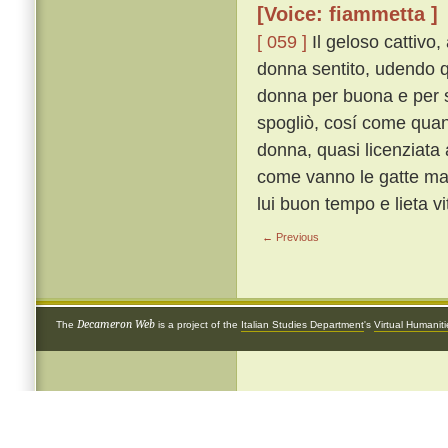
[Voice: fiammetta ]
[ 059 ]
Il geloso cattivo
donna sentito, udendo q
donna per buona e per sa
spogliò, cosí come quand
donna, quasi licenziata a
come vanno le gatte ma 
lui buon tempo e lieta vi
← Previous
Decameron Web
The
is a project of the
Italian Studies Department
's
Virtual Humanit