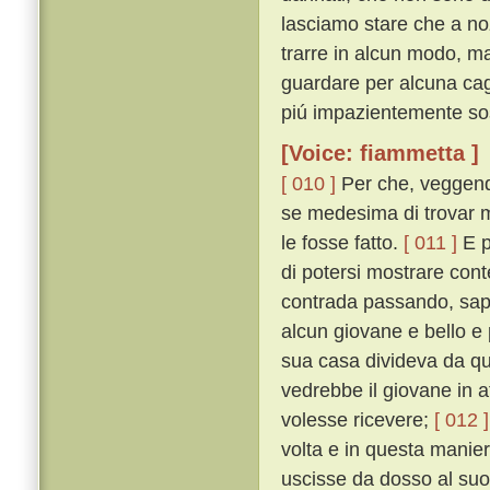
lasciamo stare che a noz
trarre in alcun modo, ma
guardare per alcuna cag
piú impazientemente so
[Voice: fiammetta ]
[ 010 ]
Per che, veggendos
se medesima di trovar m
le fosse fatto.
[ 011 ]
E p
di potersi mostrare cont
contrada passando, sapp
alcun giovane e bello e 
sua casa divideva da que
vedrebbe il giovane in at
volesse ricevere;
[ 012 ]
volta e in questa maniera
uscisse da dosso al suo