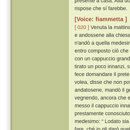
presente a casa. Alla d
rispose che sí farebbe.
[Voice: fiammetta ]
[ 020 ]
Venuta la mattina
e andossene alla chiesa 
n'andò a quella medesima
entro composto ciò che 
con un cappuccio grand
tirato un poco innanzi, 
fece domandare il prete
volea, disse che non p
andatosene, mandò il g
vegnendo, ancora che egl
messo il cappuccio innan
prestamente conosciuto 
medesimo: “ Lodato sia 
fare, ché io gli darò que