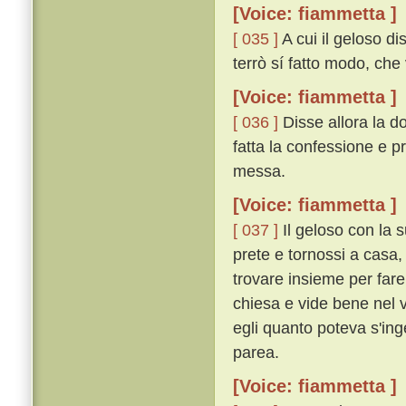
[Voice: fiammetta ]
[ 035 ]
A cui il geloso di
terrò sí fatto modo, che 
[Voice: fiammetta ]
[ 036 ]
Disse allora la do
fatta la confessione e pr
messa.
[Voice: fiammetta ]
[ 037 ]
Il geloso con la s
prete e tornossi a casa,
trovare insieme per fare
chiesa e vide bene nel v
egli quanto poteva s'in
parea.
[Voice: fiammetta ]