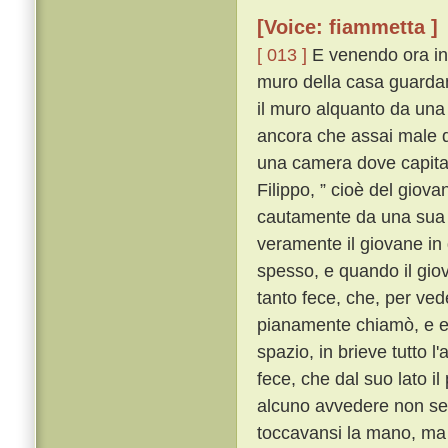
[Voice: fiammetta ]
[ 013 ]
E venendo ora in u
muro della casa guardan
il muro alquanto da una
ancora che assai male di
una camera dove capitav
Filippo, ” cioè del giova
cautamente da una sua fa
veramente il giovane in 
spesso, e quando il giov
tanto fece, che, per ved
pianamente chiamò, e eg
spazio, in brieve tutto l
fece, che dal suo lato i
alcuno avvedere non se 
toccavansi la mano, ma 