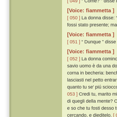
[ 049 ]
“ Come? ” disse il
[Voice: fiammetta ]
[ 050 ]
La donna disse: “
fossi stato presente; mai 
[Voice: fiammetta ]
[ 051 ]
“ Dunque ” disse i
[Voice: fiammetta ]
[ 052 ]
La donna cominciò
savio uomo è da una d
corna in becheria: bench
lasciasti nel petto entra
quanto tu se' piú sciocc
053 ]
Credi tu, marito mi
di quegli della mente? C
e so che tu fosti desso t
cercando, e dieditelo.
[ 