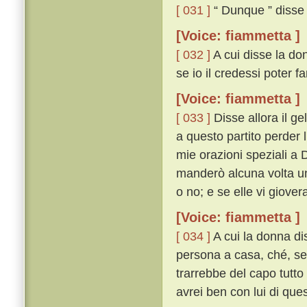
[ 031 ]
“ Dunque ” disse i
[Voice: fiammetta ]
[ 032 ]
A cui disse la don
se io il credessi poter fare
[Voice: fiammetta ]
[ 033 ]
Disse allora il ge
a questo partito perder l'
mie orazioni speziali a D
manderò alcuna volta un 
o no; e se elle vi giove
[Voice: fiammetta ]
[ 034 ]
A cui la donna di
persona a casa, ché, se i
trarrebbe del capo tutto
avrei ben con lui di que