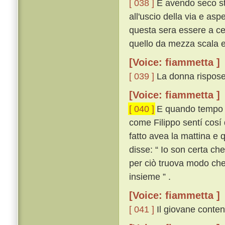
[ 038 ]
E avendo seco ste
all'uscio della via e asp
questa sera essere a cen
quello da mezza scala e 
[Voice: fiammetta ]
[ 039 ]
La donna rispose:
[Voice: fiammetta ]
[ 040 ]
E quando tempo eb
come Filippo sentí cosí 
fatto avea la mattina e 
disse: “ Io son certa ch
per ciò truova modo che 
insieme ” .
[Voice: fiammetta ]
[ 041 ]
Il giovane content