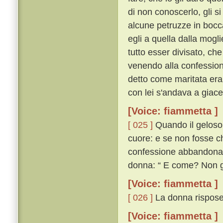
di non conoscerlo, gli s
alcune petruzze in bocca
egli a quella dalla mogl
tutto esser divisato, ch
venendo alla confessione
detto come maritata era,
con lei s'andava a giace
[Voice: fiammetta ]
[ 025 ]
Quando il geloso u
cuore: e se non fosse ch
confessione abbandona
donna: “ E come? Non gi
[Voice: fiammetta ]
[ 026 ]
La donna rispose:
[Voice: fiammetta ]