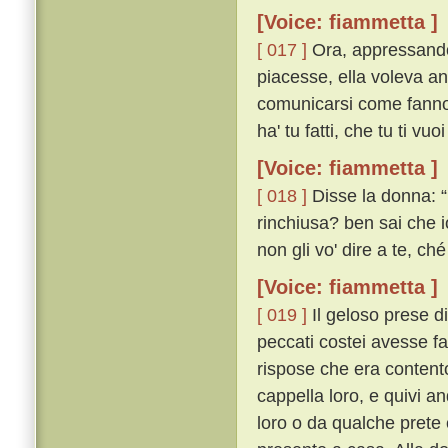
[Voice: fiammetta ]
[ 017 ]
Ora, appressandos
piacesse, ella voleva an
comunicarsi come fanno gl
ha' tu fatti, che tu ti vu
[Voice: fiammetta ]
[ 018 ]
Disse la donna: “
rinchiusa? ben sai che i
non gli vo' dire a te, ché
[Voice: fiammetta ]
[ 019 ]
Il geloso prese d
peccati costei avesse fa
rispose che era content
cappella loro, e quivi 
loro o da qualche prete 