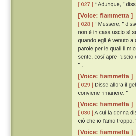
[ 027 ]
“ Adunque, ” disse
[Voice: fiammetta ]
[ 028 ]
“ Messere, ” disse
non è in casa uscio sí se
quando egli è venuto a q
parole per le quali il m
sente, cosí apre l'uscio
” .
[Voice: fiammetta ]
[ 029 ]
Disse allora il ge
conviene rimanere. ”
[Voice: fiammetta ]
[ 030 ]
A cui la donna di
ciò che io l'amo troppo. 
[Voice: fiammetta ]