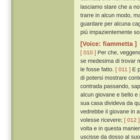
lasciamo stare che a noz
trarre in alcun modo, ma
guardare per alcuna cag
piú impazientemente so
[Voice: fiammetta ]
[ 010 ]
Per che, veggendos
se medesima di trovar m
le fosse fatto.
[ 011 ]
E p
di potersi mostrare cont
contrada passando, sapp
alcun giovane e bello e 
sua casa divideva da que
vedrebbe il giovane in at
volesse ricevere;
[ 012 ]
volta e in questa maniera
uscisse da dosso al suo