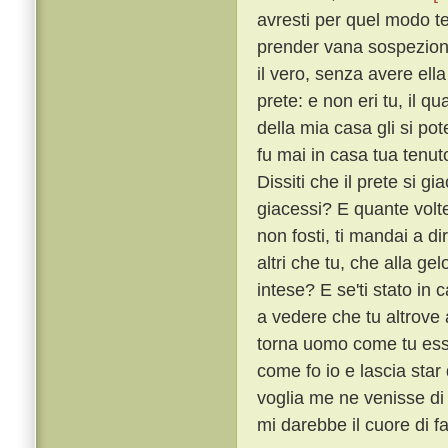
avresti per quel modo te
prender vana sospezion t
il vero, senza avere ell
prete: e non eri tu, il q
della mia casa gli si po
fu mai in casa tua tenut
Dissiti che il prete si 
giacessi? E quante volte
non fosti, ti mandai a d
altri che tu, che alla g
intese? E se'ti stato in 
a vedere che tu altrove 
torna uomo come tu esser
come fo io e lascia star
voglia me ne venisse di 
mi darebbe il cuore di fa