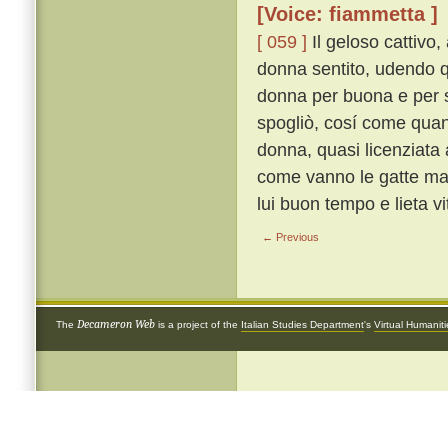
[Voice: fiammetta ]
[ 059 ]
Il geloso cattivo
donna sentito, udendo q
donna per buona e per sa
spogliò, cosí come quand
donna, quasi licenziata a
come vanno le gatte ma 
lui buon tempo e lieta vi
← Previous
Decameron Web
The
is a project of the
Italian Studies Department
's
Virtual Humanit