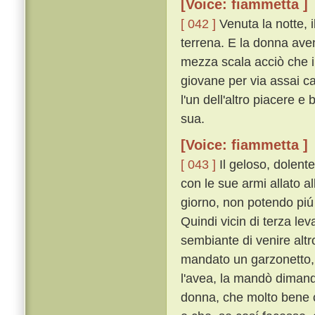
[Voice: fiammetta ]
[ 042 ]
Venuta la notte, 
terrena. E la donna aven
mezza scala acciò che i
giovane per via assai ca
l'un dell'altro piacere e
sua.
[Voice: fiammetta ]
[ 043 ]
Il geloso, dolente
con le sue armi allato al
giorno, non potendo piú
Quindi vicin di terza le
sembiante di venire alt
mandato un garzonetto, 
l'avea, la mandò dimand
donna, che molto bene c