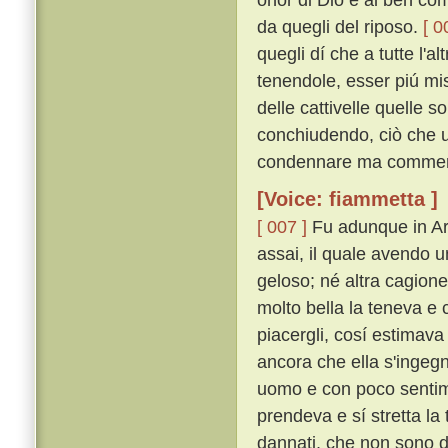
da quegli del riposo.
[ 0
quegli dí che a tutte l'al
tenendole, esser piú mi
delle cattivelle quelle s
conchiudendo, ciò che u
condennare ma commen
[Voice: fiammetta ]
[ 007 ]
Fu adunque in Ari
assai, il quale avendo u
geloso; né altra cagion
molto bella la teneva e 
piacergli, cosí estimava
ancora che ella s'ingegn
uomo e con poco senti
prendeva e sí stretta la
dannati, che non sono da