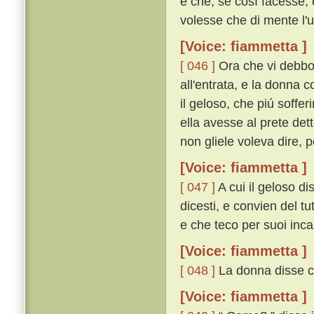
e che, se cosí facesse, 
volesse che di mente l'u
[Voice: fiammetta ]
[ 046 ]
Ora che vi debbo d
all'entrata, e la donna
il geloso, che piú soffe
ella avesse al prete det
non gliele voleva dire, 
[Voice: fiammetta ]
[ 047 ]
A cui il geloso di
dicesti, e convien del tu
e che teco per suoi incan
[Voice: fiammetta ]
[ 048 ]
La donna disse ch
[Voice: fiammetta ]