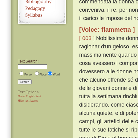
commendata la donna che
conveniva, il re, per n
il carico le 'mpose del n
[Voice: fiammetta ]
[ 003 ]
Nobilissime donne
ragionar d'un geloso, es
massimamente quando se
Text Search:
cosa avessero i componit
dovessero alle donne non
Person
Place
Word
che alcuno offende sé di
Search
delle giovani donne e dil
Text Options:
tutta la settimana rinch
Go to English text
Hide text labels
disiderando, come ciascu
alcuna quiete, e di pote
campi, gli artefici delle 
tutte le sue fatiche si ri
onor di Dio e al ben com