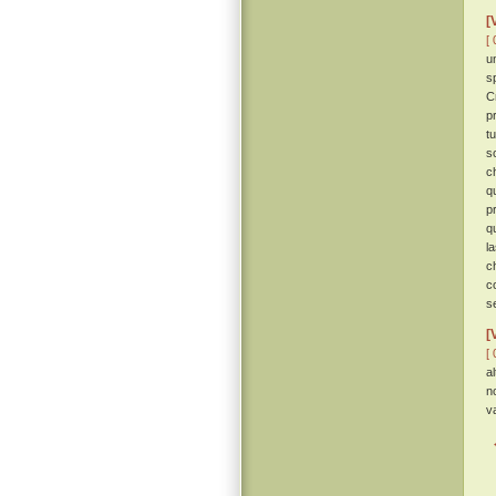
[
[ 
u
s
C
p
t
s
c
q
p
q
l
c
c
s
[
[ 
a
n
v