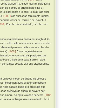
come ciascun fa, d'aver poi il dí delle feste
 de' campi, gli artefici delle città e i
le leggi sante e le civili, le quali, allo onor
oso.
[ 005 ]
Alla qual cosa fare niente i gelosi
nendole, esser piú miseri e piú dolenti: il
 006 ]
Per che conchiudendo, ciò che una
endo una bellissima donna per moglie di lei
ava e molto bella la teneva e conosceva che
ella a tutti paresse bella e ancora che ella
to era).
[ 008 ]
E cosí ingelosito tanta
 dannati, che non sono da' pregionieri con
esse o il piè della casa trarre in alcun
; per la qual cosa la vita sua era pessima,
ima di trovar modo, se alcuno ne potesse
e cosí modo non avea di potersi mostrare
nella casa la quale era allato alla sua
 casa divideva da quella, di dovere per
il suo amore, se egli il volesse ricevere;
[ 012
e la sua malvagia vita infino a tanto che il