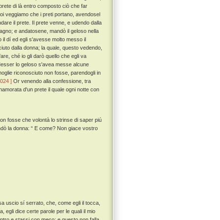
 prete di là entro composto ciò che far
i veggiamo che i preti portano, avendosel
re il prete. Il prete venne, e udendo dalla
gno; e andatosene, mandò il geloso nella
il dí ed egli s'avesse molto messo il
iuto dalla donna; la quale, questo vedendo,
re, ché io gli darò quello che egli va
 Messer lo geloso s'avea messe alcune
moglie riconosciuto non fosse, parendogli in
 024 ]
Or venendo alla confessione, tra
nnamorata d'un prete il quale ogni notte con
non fosse che volontà lo strinse di saper piú
dò la donna: “ E come? Non giace vostro
sa uscio sí serrato, che, come egli il tocca,
 egli dice certe parole per le quali il mio
ntro e stassi con meco: e questo non falla