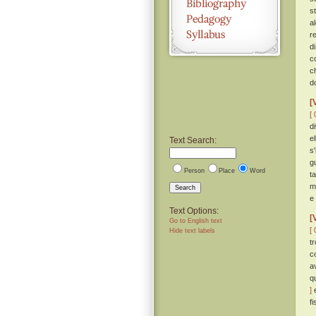
s
a
re
d
co
c
d
[
[ 
d
e
Text Search:
s
g
Person
Place
Word
t
m
Search
e
Text Options:
[
Go to English text
[ 
Hide text labels
t
c
a
q
]
e
f