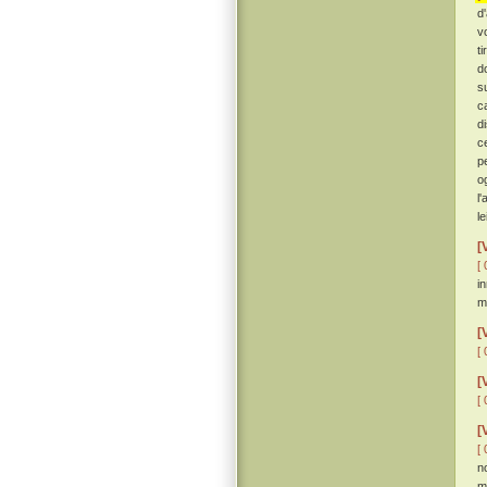
d
v
t
d
s
c
d
c
p
o
l
l
[
[ 
i
m
[
[ 
[
[ 
[
[ 
n
m