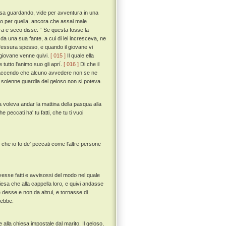
casa guardando, vide per avventura in una
do per quella, ancora che assai male
ra e seco disse: “ Se questa fosse la
a una sua fante, a cui di lei incresceva, ne
a fessura spesso, e quando il giovane vi
l giovane venne quivi.
[ 015 ]
Il quale ella
tutto l'animo suo gli aprí.
[ 016 ]
Di che il
sa faccendo che alcuno avvedere non se ne
 solenne guardia del geloso non si poteva.
a voleva andar la mattina della pasqua alla
 peccati ha' tu fatti, che tu ti vuoi
che io fo de' peccati come l'altre persone
vesse fatti e avvisossi del modo nel quale
iesa che alla cappella loro, e quivi andasse
 desse e non da altrui, e tornasse di
rebbe.
alla chiesa impostale dal marito. Il geloso,