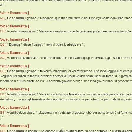
i ” .
Voice: fiammetta ]
029 ]
Disse allora il geloso: “ Madonna, questo è mal fatto e del tutto egli ve ne conviene riman
Voice: fiammetta ]
030 ]
A cui la donna disse: “ Messere, questo non crederrei io mai poter fare per ciò che io l'a
Voice: fiammetta ]
031 ]
“ Dunque ” disse il geloso “ non vi potrò io absolvere ” .
Voice: fiammetta ]
032 ]
A cui disse la donna: “ Io ne son dolente: io non venni qui per dirvi le bugie; se io il credessi 
Voice: fiammetta ]
033 ]
Disse allora il geloso: “ In verità, madonna, di voi m'incresce, ché io vi veggio a questo pa
i voglio durar fatica in far mie orazioni speziali a Dio in vostro nome, le quali forse sí vi giov
herichetto a cui voi direte se elle vi saranno giovate o no; e se elle vi gioveranno, sí proceder
Voice: fiammetta ]
034 ]
A cui la donna disse: “ Messer, cotesto non fate voi che voi mi mandiate persona a casa, c
orte geloso, che non gli trarrebbe del capo tutto il mondo che per altro che per male vi si venis
Voice: fiammetta ]
035 ]
A cui il geloso disse: “ Madonna, non dubitate di questo, ché per certo io terrò sí fatto 
i. ”
Voice: fiammetta ]
036 ]
Disse allora la donna: “ Se questo vi dà il cuore di fare, io son contenta ” ; e fatta la con