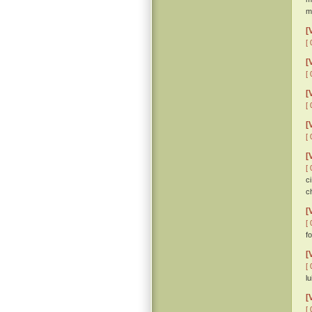
ma
[
[ 
[
[ 
[
[ 
[
[ 
[
[ 
c
c
[
[ 
f
[
[ 
lu
[
[ 