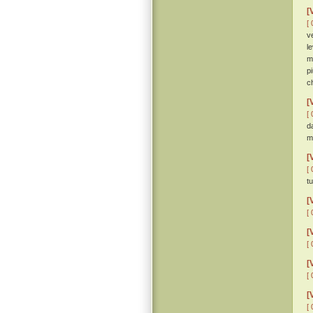
[
[ 
v
l
m
p
c
[
[ 
d
m
[
[ 
t
[
[ 
[
[ 
[
[ 
[
[ 