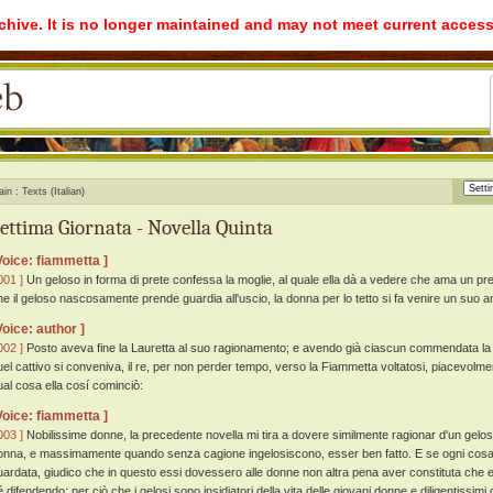
rchive. It is no longer maintained and may not meet current access
ain
Texts (Italian)
ettima Giornata - Novella Quinta
Voice: fiammetta ]
001 ]
Un geloso in forma di prete confessa la moglie, al quale ella dà a vedere che ama un pret
he il geloso nascosamente prende guardia all'uscio, la donna per lo tetto si fa venire un suo a
Voice: author ]
002 ]
Posto aveva fine la Lauretta al suo ragionamento; e avendo già ciascun commendata la
uel cattivo si conveniva, il re, per non perder tempo, verso la Fiammetta voltatosi, piacevolment
ual cosa ella cosí cominciò:
Voice: fiammetta ]
003 ]
Nobilissime donne, la precedente novella mi tira a dovere similmente ragionar d'un geloso
onna, e massimamente quando senza cagione ingelosiscono, esser ben fatto. E se ogni cosa a
uardata, giudico che in questo essi dovessero alle donne non altra pena aver constituta che e
é difendendo: per ciò che i gelosi sono insidiatori della vita delle giovani donne e diligentissimi 