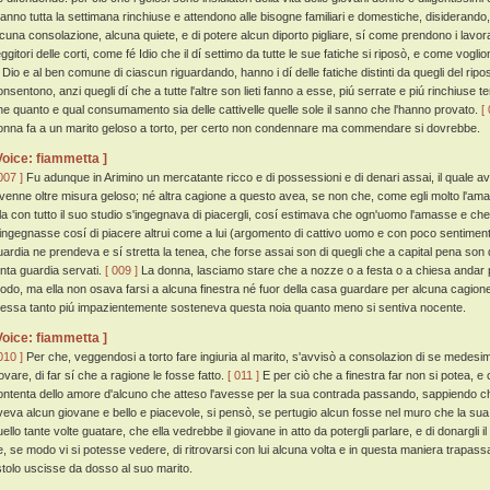
tanno tutta la settimana rinchiuse e attendono alle bisogne familiari e domestiche, disiderando, 
lcuna consolazione, alcuna quiete, e di potere alcun diporto pigliare, sí come prendono i lavoratori
ggitori delle corti, come fé Idio che il dí settimo da tutte le sue fatiche si riposò, e come vogliono 
i Dio e al ben comune di ciascun riguardando, hanno i dí delle fatiche distinti da quegli del rip
nsentono, anzi quegli dí che a tutte l'altre son lieti fanno a esse, piú serrate e piú rinchiuse te
he quanto e qual consumamento sia delle cattivelle quelle sole il sanno che l'hanno provato.
[
onna fa a un marito geloso a torto, per certo non condennare ma commendare si dovrebbe.
Voice: fiammetta ]
007 ]
Fu adunque in Arimino un mercatante ricco e di possessioni e di denari assai, il quale av
ivenne oltre misura geloso; né altra cagione a questo avea, se non che, come egli molto l'am
lla con tutto il suo studio s'ingegnava di piacergli, cosí estimava che ogn'uomo l'amasse e che 
'ingegnasse cosí di piacere altrui come a lui (argomento di cattivo uomo e con poco sentimen
uardia ne prendeva e sí stretta la tenea, che forse assai son di quegli che a capital pena son
anta guardia servati.
[ 009 ]
La donna, lasciamo stare che a nozze o a festa o a chiesa andar pot
odo, ma ella non osava farsi a alcuna finestra né fuor della casa guardare per alcuna cagione
 essa tanto piú impazientemente sosteneva questa noia quanto meno si sentiva nocente.
Voice: fiammetta ]
010 ]
Per che, veggendosi a torto fare ingiuria al marito, s'avvisò a consolazion di se medes
rovare, di far sí che a ragione le fosse fatto.
[ 011 ]
E per ciò che a finestra far non si potea, 
ontenta dello amore d'alcuno che atteso l'avesse per la sua contrada passando, sappiendo che 
veva alcun giovane e bello e piacevole, si pensò, se pertugio alcun fosse nel muro che la sua
uello tante volte guatare, che ella vedrebbe il giovane in atto da potergli parlare, e di donargli 
, se modo vi si potesse vedere, di ritrovarsi con lui alcuna volta e in questa maniera trapassar
istolo uscisse da dosso al suo marito.