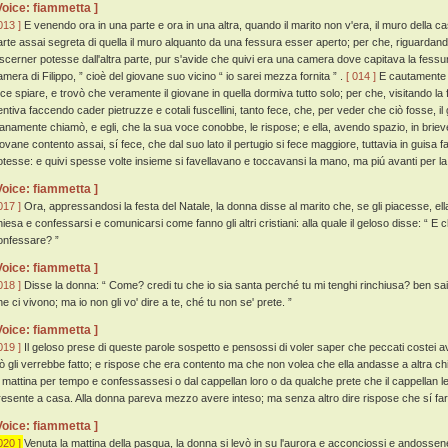
Voice: fiammetta ]
013 ]
E venendo ora in una parte e ora in una altra, quando il marito non v'era, il muro della 
arte assai segreta di quella il muro alquanto da una fessura esser aperto; per che, riguardan
iscerner potesse dall'altra parte, pur s'avide che quivi era una camera dove capitava la fessu
amera di Filippo, ” cioè del giovane suo vicino “ io sarei mezza fornita ” .
[ 014 ]
E cautamente d
ece spiare, e trovò che veramente il giovane in quella dormiva tutto solo; per che, visitando l
entiva faccendo cader pietruzze e cotali fuscellini, tanto fece, che, per veder che ciò fosse, i
ianamente chiamò, e egli, che la sua voce conobbe, le rispose; e ella, avendo spazio, in brieve 
iovane contento assai, sí fece, che dal suo lato il pertugio si fece maggiore, tuttavia in gui
otesse: e quivi spesse volte insieme si favellavano e toccavansi la mano, ma piú avanti per la
Voice: fiammetta ]
017 ]
Ora, appressandosi la festa del Natale, la donna disse al marito che, se gli piacesse, ell
iesa e confessarsi e comunicarsi come fanno gli altri cristiani: alla quale il geloso disse: “ E che
onfessare? ”
Voice: fiammetta ]
018 ]
Disse la donna: “ Come? credi tu che io sia santa perché tu mi tenghi rinchiusa? ben sai 
e ci vivono; ma io non gli vo' dire a te, ché tu non se' prete. ”
Voice: fiammetta ]
019 ]
Il geloso prese di queste parole sospetto e pensossi di voler saper che peccati costei a
iò gli verrebbe fatto; e rispose che era contento ma che non volea che ella andasse a altra ch
a mattina per tempo e confessassesi o dal cappellan loro o da qualche prete che il cappellan le
resente a casa. Alla donna pareva mezzo avere inteso; ma senza altro dire rispose che sí fa
Voice: fiammetta ]
020 ]
Venuta la mattina della pasqua, la donna si levò in su l'aurora e acconciossi e andossene 