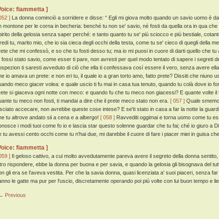
Voice: fiammetta ]
052 ]
La donna cominciò a sorridere e disse: “ Egli mi giova molto quando un savio uomo è
n montone per le corna in becheria: benché tu non se' savio, né fosti da quella ora in qua che tu 
pirito della gelosia senza saper perché: e tanto quanto tu se' piú sciocco e piú bestiale, cotan
redi tu, marito mio, che io sia cieca degli occhi della testa, come tu se' cieco di quegli della 
rete che mi confessò, e so che tu fosti desso tu; ma io mi puosi in cuore di darti quello che tu
u fossi stato savio, come esser ti pare, non avresti per quel modo tentato di sapere i segreti
ospezion ti saresti avveduto di ciò che ella ti confessava cosí essere il vero, senza avere el
he io amava un prete: e non eri tu, il quale io a gran torto amo, fatto prete? Dissiti che niuno u
uando meco giacer volea: e quale uscio ti fu mai in casa tua tenuto, quando tu colà dove io fo
rete si giaceva ogni notte con meco: e quando fu che tu meco non giacessi? E quante volte il 
uante tu meco non fosti, ti mandai a dire che il prete meco stato non era.
[ 057 ]
Quale smemorat
asciato accecare, non avrebbe queste cose intese? E se'ti stato in casa a far la notte la guard
he tu altrove andato sii a cena e a albergo!
[ 058 ]
Ravvediti oggimai e torna uomo come tu esser
onosce i modi tuoi come fo io e lascia star questo solenne guardar che tu fai; ché io giuro a Di
e tu avessi cento occhi come tu n'hai due, mi darebbe il cuore di fare i piacer miei in guisa che
Voice: fiammetta ]
059 ]
Il geloso cattivo, a cui molto avvedutamente pareva avere il segreto della donna sentit
ltro rispondere, ebbe la donna per buona e per savia, e quando la gelosia gli bisognava del t
on gli era se l'aveva vestita. Per che la savia donna, quasi licenziata a' suoi piaceri, senza fa
anno le gatte ma pur per l'uscio, discretamente operando poi piú volte con lui buon tempo e liet
← Previous