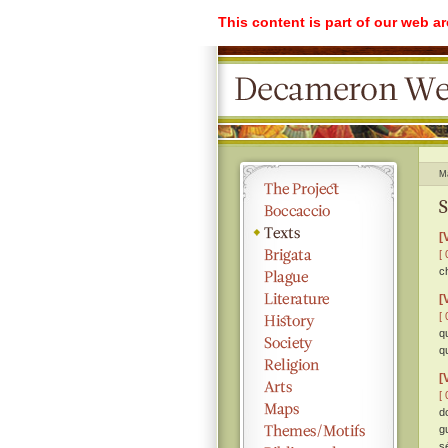
This content is part of our web a
M
S
[
[ 
c
[
[ 
q
q
[
[ 
d
g
s