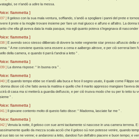
evataglisi, se n'andò a udire la messa.
Voice: fiammetta ]
037 ]
Il geloso con la sua mala ventura, soffiando, s'andò a spogliare i panni del prete e torno
overe il prete e la moglie trovare insieme per fare un mal giuoco e all'uno e all'altro. La donna 
arito che ella gli aveva data la mala pasqua; ma egli quanto poteva s'ingegnava di nasconder 
Voice: fiammetta ]
038 ]
E avendo seco stesso diliberato di dovere la notte vegnente star presso all'uscio della vi
onna: “ A me conviene questa sera essere a cena e aalbergo altrove, e per ciò serrerai ben l'
ello della camera, e quando ti parrà t'andrai a letto ” .
Voice: fiammetta ]
039 ]
La donna rispose: “ In buona ora ” .
Voice: fiammetta ]
040 ]
E quando tempo ebbe se n'andò alla buca e fece il segno usato, il quale come Filippo sen
a donna disse ciò che fatto avea la mattina e quello che il marito appresso mangiare l'aveva det
scirà di casa ma si metterà a guardia dell'uscio, e per ciò truova modo che su per lo tetto tu v
nsieme ” .
Voice: fiammetta ]
041 ]
Il giovane contento molto di questo fatto disse: “ Madonna, lasciate far me ” .
Voice: fiammetta ]
042 ]
Venuta la notte, il geloso con sue armi tacitamente si nascose in una camera terrena. E la 
assimamente quello da mezza scala acciò che il geloso sú non potesse venire, quando tempo 
al suo lato se ne venne; e andaronsi a letto, dandosi l'un dell'altro piacere e buon tempo; e venu