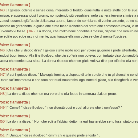
Voice: fiammetta ]
043 ]
Il geloso, dolente e senza cena, morendo di freddo, quasi tutta la notte stette con le sue a
enisse; e appressandosi il giorno, non potendo piú vegghiare, nella camera terrena si mise a
evatosi, essendo già l'uscio della casa aperto, faccendo sembiante di venire altronde, se ne 
andato un garzonetto, a guisa che stato fosse il cherico del prete che confessata l'avea, la
iú venuto vi fosse.
[ 045 ]
La donna, che molto bene conobbe il messo, rispose che venuto non 
he egli le potrebbe uscir di mente, quantunque ella non volesse che di mente l'uscisse.
Voice: fiammetta ]
046 ]
Ora che vi debbo dire? Il geloso stette molte notti per volere giugnere il prete all'entra
andosi buon tempo. Alla fine il geloso, che piú sofferir non poteva, con turbato viso domandò la
attina che confessata s'era. La donna rispose che non gliele voleva dire, per ciò che ella n
Voice: fiammetta ]
047 ]
A cui il geloso disse: “ Malvagia femina, a dispetto di te io so ciò che tu gli dicesti, e convi
u tanto se' innamorata e che teco per suoi incantesimi ogni notte si giace, o io ti segherò le ven
Voice: fiammetta ]
048 ]
La donna disse che non era vero che ella fosse innamorata d'alcun prete.
Voice: fiammetta ]
049 ]
“ Come? ” disse il geloso “ non dicestú cosí e cosí al prete che ti confessò? ”
Voice: fiammetta ]
050 ]
La donna disse: “ Non che egli te l'abbia ridetto ma egli basterebbe se tu fossi stato presen
Voice: fiammetta ]
051 ]
“ Dunque ” disse il geloso “ dimmi chi è questo prete e tosto ” .