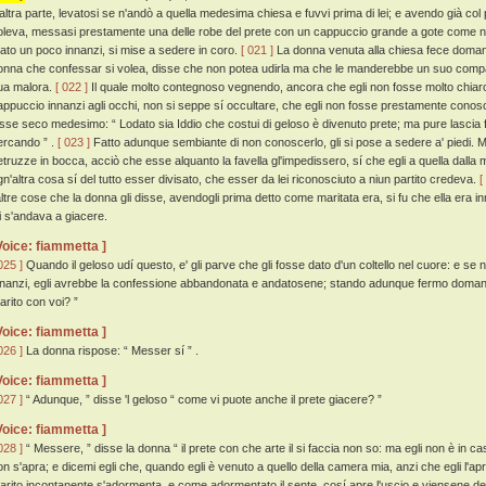
'altra parte, levatosi se n'andò a quella medesima chiesa e fuvvi prima di lei; e avendo già col
oleva, messasi prestamente una delle robe del prete con un cappuccio grande a gote come no
irato un poco innanzi, si mise a sedere in coro.
[ 021 ]
La donna venuta alla chiesa fece domanda
onna che confessar si volea, disse che non potea udirla ma che le manderebbe un suo compa
ua malora.
[ 022 ]
Il quale molto contegnoso vegnendo, ancora che egli non fosse molto chiaro 
appuccio innanzi agli occhi, non si seppe sí occultare, che egli non fosse prestamente conosc
isse seco medesimo: “ Lodato sia Iddio che costui di geloso è divenuto prete; ma pure lascia fa
ercando ” .
[ 023 ]
Fatto adunque sembiante di non conoscerlo, gli si pose a sedere a' piedi.
etruzze in bocca, acciò che esse alquanto la favella gl'impedissero, sí che egli a quella dalla 
gn'altra cosa sí del tutto esser divisato, che esser da lei riconosciuto a niun partito credeva.
[
'altre cose che la donna gli disse, avendogli prima detto come maritata era, si fu che ella era i
ei s'andava a giacere.
Voice: fiammetta ]
025 ]
Quando il geloso udí questo, e' gli parve che gli fosse dato d'un coltello nel cuore: e se 
nnanzi, egli avrebbe la confessione abbandonata e andatosene; stando adunque fermo doman
arito con voi? ”
Voice: fiammetta ]
026 ]
La donna rispose: “ Messer sí ” .
Voice: fiammetta ]
027 ]
“ Adunque, ” disse 'l geloso “ come vi puote anche il prete giacere? ”
Voice: fiammetta ]
028 ]
“ Messere, ” disse la donna “ il prete con che arte il si faccia non so: ma egli non è in ca
on s'apra; e dicemi egli che, quando egli è venuto a quello della camera mia, anzi che egli l'apra,
arito incontanente s'adormenta, e come adormentato il sente, cosí apre l'uscio e viensene de