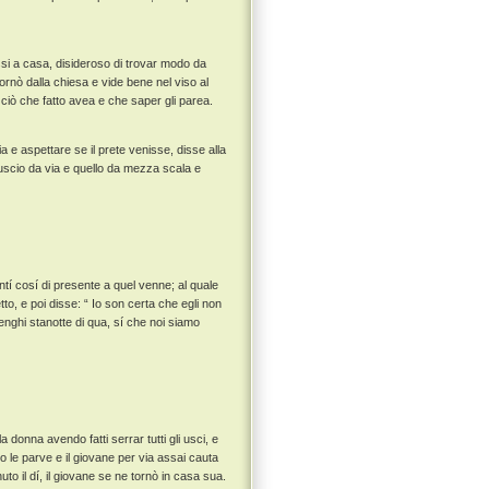
ssi a casa, disideroso di trovar modo da
tornò dalla chiesa e vide bene nel viso al
ciò che fatto avea e che saper gli parea.
a e aspettare se il prete venisse, disse alla
uscio da via e quello da mezza scala e
tí cosí di presente a quel venne; al quale
to, e poi disse: “ Io son certa che egli non
enghi stanotte di qua, sí che noi siamo
donna avendo fatti serrar tutti gli usci, e
le parve e il giovane per via assai cauta
to il dí, il giovane se ne tornò in casa sua.