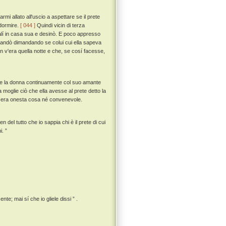
rmi allato all'uscio a aspettare se il prete
 dormire.
[ 044 ]
Quindi vicin di terza
salí in casa sua e desinò. E poco appresso
 mandò dimandando se colui cui ella sapeva
v'era quella notte e che, se cosí facesse,
ta, e la donna continuamente col suo amante
 moglie ciò che ella avesse al prete detto la
on era onesta cosa né convenevole.
en del tutto che io sappia chi è il prete di cui
i. ”
te; mai sí che io gliele dissi ” .