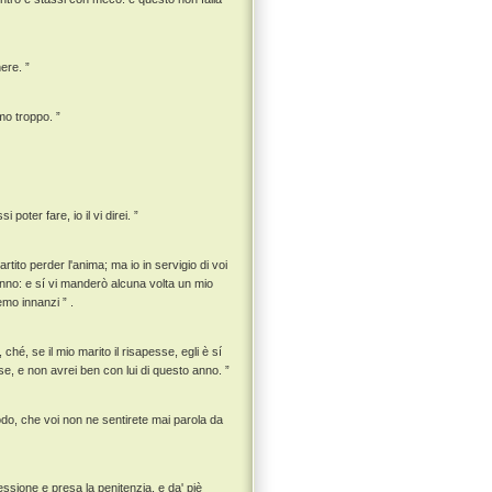
ere. ”
mo troppo. ”
poter fare, io il vi direi. ”
rtito perder l'anima; ma io in servigio di voi
eranno: e sí vi manderò alcuna volta un mio
emo innanzi ” .
hé, se il mio marito il risapesse, egli è sí
se, e non avrei ben con lui di questo anno. ”
modo, che voi non ne sentirete mai parola da
fessione e presa la penitenzia, e da' piè