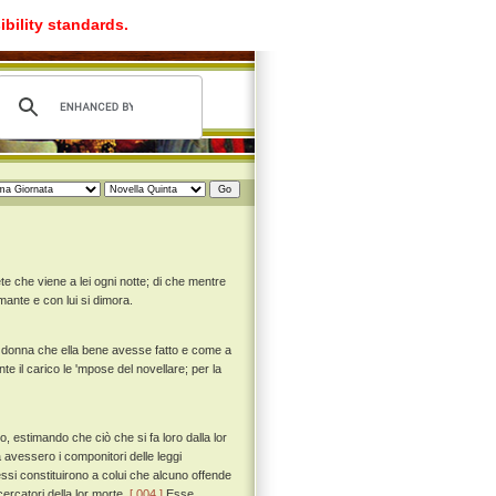
ibility standards.
e che viene a lei ogni notte; di che mentre
mante e con lui si dimora.
 donna che ella bene avesse fatto e come a
e il carico le 'mpose del novellare; per la
, estimando che ciò che si fa loro dalla lor
vessero i componitori delle leggi
ssi constituirono a colui che alcuno offende
cercatori della lor morte.
[ 004 ]
Esse