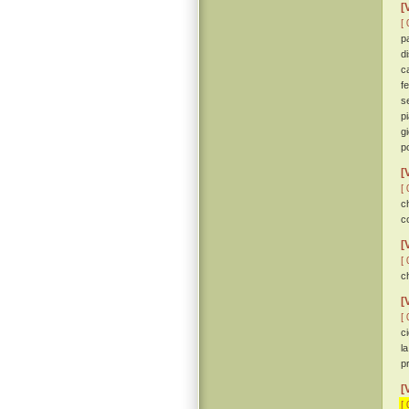
[
[ 
p
d
c
f
s
p
g
p
[
[ 
ch
c
[
[ 
ch
[
[ 
c
l
p
[
[ 