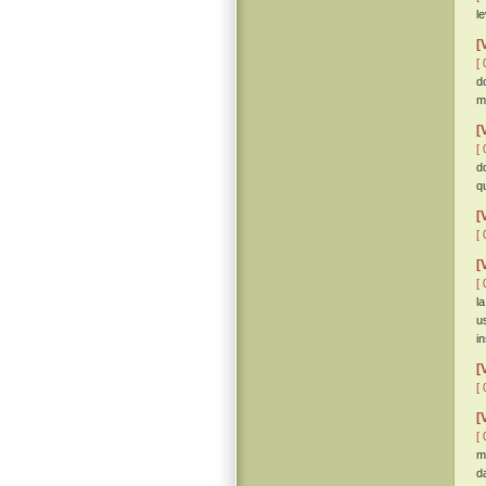
l
[
[ 
d
m
[
[ 
d
qu
[
[ 
[
[ 
l
u
i
[
[ 
[
[ 
m
d