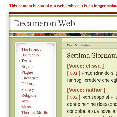
This content is part of our web archive. It is no longer mai
Main
Texts (Italian)
Settima Giornata
[Voice: elissa ]
[ 001 ]
Frate Rinaldo si g
fannogli credere che egli
[Voice: author ]
[ 002 ]
Non seppe sí Filo
donne non ne ridessono, 
conobbe la sua novella f