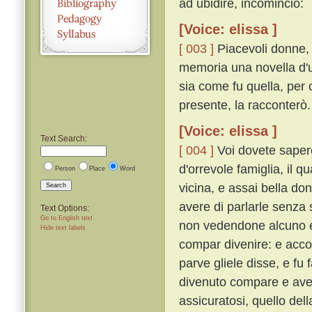
ad ubidire, incominciò:
[Voice: elissa ]
[ 003 ]
Piacevoli donne, l
memoria una novella d'u
sia come fu quella, per 
presente, la racconterò.
[Voice: elissa ]
Text Search:
[ 004 ]
Voi dovete sapere
d'orrevole famiglia, i
Person
Place
Word
vicina, e assai bella d
Search
avere di parlarle senza 
Text Options:
Go to English text
non vedendone alcuno e
Hide text labels
compar divenire: e accon
parve gliele disse, e fu 
divenuto compare e avend
assicuratosi, quello del