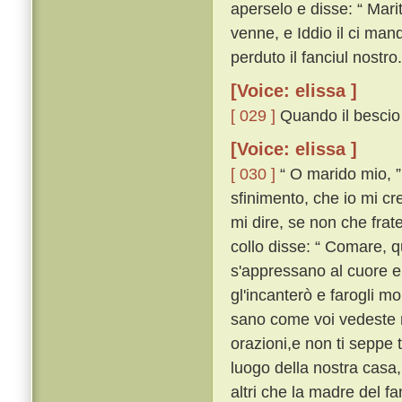
aperselo e disse: “ Mari
venne, e Iddio il ci ma
perduto il fanciul nostro.
[Voice: elissa ]
[ 029 ]
Quando il bescio 
[Voice: elissa ]
[ 030 ]
“ O marido mio, ” 
sfinimento, che io mi cr
mi dire, se non che frat
collo disse: “ Comare, qu
s'appressano al cuore e
gl'incanterò e farogli mor
sano come voi vedeste 
orazioni,e non ti seppe t
luogo della nostra casa
altri che la madre del fa