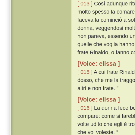
[ 013 ]
Cosí adunque ritor
molto spesso la comare;
faceva la cominciò a soll
donna, veggendosi molto 
non pareva, essendo un d
quelle che voglia hanno
frate Rinaldo, o fanno cos
[Voice: elissa ]
[ 015 ]
A cui frate Rinal
dosso, che me la traggo
altri e non frate. ”
[Voice: elissa ]
[ 016 ]
La donna fece boc
compare: come si farebb
volte udito che egli è tr
che voi voleste. ”