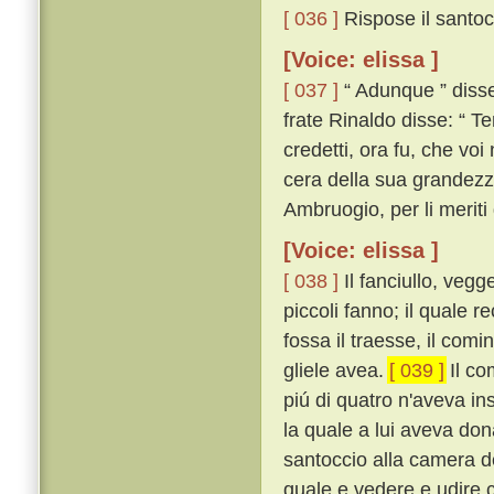
[ 036 ]
Rispose il santocc
[Voice: elissa ]
[ 037 ]
“ Adunque ” disse 
frate Rinaldo disse: “ Te
credetti, ora fu, che voi
cera della sua grandezza
Ambruogio, per li meriti 
[Voice: elissa ]
[ 038 ]
Il fanciullo, vegge
piccoli fanno; il quale 
fossa il traesse, il com
gliele avea.
[ 039 ]
Il co
piú di quatro n'aveva in
la quale a lui aveva don
santoccio alla camera d
quale e vedere e udire 