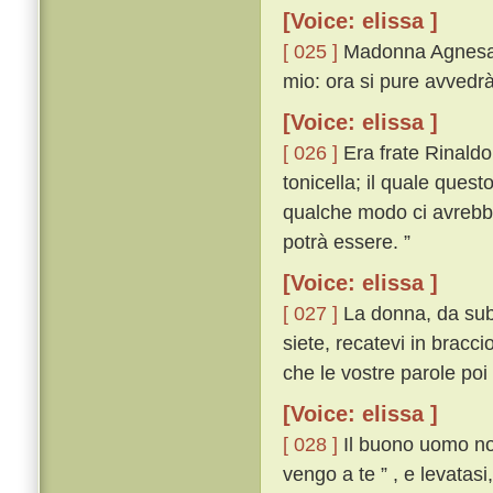
[Voice: elissa ]
[ 025 ]
Madonna Agnesa, q
mio: ora si pure avvedrà
[Voice: elissa ]
[ 026 ]
Era frate Rinaldo
tonicella; il quale quest
qualche modo ci avrebbe;
potrà essere. ”
[Voice: elissa ]
[ 027 ]
La donna, da subit
siete, recatevi in braccio
che le vostre parole poi
[Voice: elissa ]
[ 028 ]
Il buono uomo non
vengo a te ” , e levatas