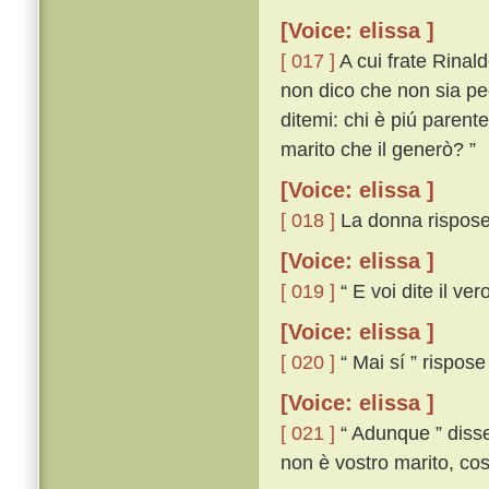
[Voice: elissa ]
[ 017 ]
A cui frate Rinald
non dico che non sia pe
ditemi: chi è piú parente
marito che il generò? ”
[Voice: elissa ]
[ 018 ]
La donna rispose:
[Voice: elissa ]
[ 019 ]
“ E voi dite il ver
[Voice: elissa ]
[ 020 ]
“ Mai sí ” rispose
[Voice: elissa ]
[ 021 ]
“ Adunque ” disse 
non è vostro marito, co