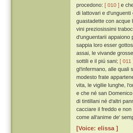
procedono:
[ 010 ]
e che 
di lattovari e d'unguenti 
guastadette con acque lav
vini preziosissimi traboc
d'unguentarii appaiono p
sappia loro esser gottos
assai, le vivande grosse
sottili e il piú sani;
[ 011 
gl'infermano, alle quali 
modesto frate apparten
vita, le vigilie lunghe, l'
e che né san Domenico 
di tintillani né d'altri pa
cacciare il freddo e non
come all'anime de' sempl
[Voice: elissa ]