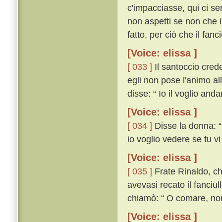
c'impacciasse, qui ci se
non aspetti se non che 
fatto, per ciò che il fanci
[Voice: elissa ]
[ 033 ]
Il santoccio crede
egli non pose l'animo al
disse: “ Io il voglio and
[Voice: elissa ]
[ 034 ]
Disse la donna: “ 
io voglio vedere se tu vi
[Voice: elissa ]
[ 035 ]
Frate Rinaldo, che
avevasi recato il fanciu
chiamò: “ O comare, non
[Voice: elissa ]