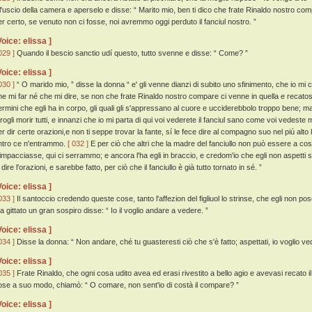
ll'uscio della camera e aperselo e disse: “ Marito mio, ben ti dico che frate Rinaldo nostro com
er certo, se venuto non ci fosse, noi avremmo oggi perduto il fanciul nostro. ”
Voice: elissa ]
029 ]
Quando il bescio sanctio udí questo, tutto svenne e disse: “ Come? ”
Voice: elissa ]
030 ]
“ O marido mio, ” disse la donna “ e' gli venne dianzi di subito uno sfinimento, che io mi
he mi far né che mi dire, se non che frate Rinaldo nostro compare ci venne in quella e recatos
ermini che egli ha in corpo, gli quali gli s'appressano al cuore e ucciderebbolo troppo bene; m
arogli morir tutti, e innanzi che io mi parta di qui voi vederete il fanciul sano come voi vedeste 
er dir certe orazioni,e non ti seppe trovar la fante, sí le fece dire al compagno suo nel piú alto
ntro ce n'entrammo.
[ 032 ]
E per ciò che altri che la madre del fanciullo non può essere a cosí
'impacciasse, qui ci serrammo; e ancora l'ha egli in braccio, e credom'io che egli non aspett
 dire l'orazioni, e sarebbe fatto, per ciò che il fanciullo è già tutto tornato in sé. ”
Voice: elissa ]
033 ]
Il santoccio credendo queste cose, tanto l'affezion del figliuol lo strinse, che egli non pose
a gittato un gran sospiro disse: “ Io il voglio andare a vedere. ”
Voice: elissa ]
034 ]
Disse la donna: “ Non andare, ché tu guasteresti ciò che s'è fatto; aspettati, io voglio ve
Voice: elissa ]
035 ]
Frate Rinaldo, che ogni cosa udito avea ed erasi rivestito a bello agio e avevasi recato il
ose a suo modo, chiamò: “ O comare, non sent'io di costà il compare? ”
Voice: elissa ]