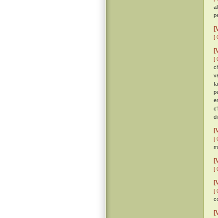
a
p
[
[ 
[
[ 
c
v
f
p
e
c
di
[
[ 
m
[
[ 
[
[ 
c
[