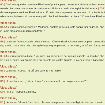
Voice: elissa ]
013 ]
Cosí adunque ritornato frate Rinaldo ne' primi appetiti, cominciò a visitare molto spesso 
nstanzia che prima non faceva la cominciò a sollicitare a quello che egli di lei disiderava.
[ 014 
ollicitare e parendole frate Rinaldo forse piú bello che non pareva, essendo un dí molto da lui i
uelle che voglia hanno di concedere quello che è addimandato, e disse: “ Come, frate Rinaldo, o
Voice: elissa ]
015 ]
A cui frate Rinaldo rispose: “ Madonna, qualora io avrò questa cappa fuor di dosso, che 
no uomo fatto come gli altri e non frate. ”
Voice: elissa ]
016 ]
La donna fece bocca da ridere e disse: “ Ohimè trista! voi siete mio compare: come si 
ale, e io ho molte volte udito che egli è troppo gran peccato: e per certo, se ciò non fosse, io f
Voice: elissa ]
017 ]
A cui frate Rinaldo disse: “ Voi siete una sciocca se per questo lasciate. Io non dico ch
dio a chi si pente. Ma ditemi: chi è piú parente del vostro figliuolo, o io che il tenni a battesim
Voice: elissa ]
018 ]
La donna rispose: “ È piú suo parente mio marito. ”
Voice: elissa ]
019 ]
“ E voi dite il vero, ” disse il frate “ e vostro marito non si giace con voi? ”
Voice: elissa ]
020 ]
“ Mai sí ” rispose la donna.
Voice: elissa ]
021 ]
“ Adunque ” disse il frate “ e io, che son men parente di vostro figliuolo che non è vostr