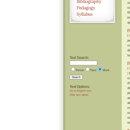
s
c
R
i
q
[
[ 
p
c
d
tu
Text Search:
[
[ 
Person
Place
Word
]
E
Search
c
d'
Text Options:
d
Go to English text
p
Hide text labels
a
a
cr
s
n
n