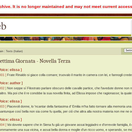
rchive. It is no longer maintained and may not meet current access
ain
Texts (Italian)
ettima Giornata - Novella Terza
Voice: elissa ]
001 ]
Frate Rinaldo si giace colla comare; truovalo il marito in camera con lei, e fannogli creder
Voice: author ]
002 ]
Non seppe sí Filostrato parlare obscuro delle cavalle partice, che l'avedute donne non 
'altro. Ma poi che il re conobbe la sua novella finita, ad Elissa impose che ragionasse; la quale
Voice: elissa ]
003 ]
Piacevoli donne, lo 'ncantar della fantasima d' Emilia m'ha fatto tornare alla memoria una 
uantunque cosí bella non sia come fu quella, per ciò che altra alla nostra materia non me ne o
Voice: elissa ]
004 ]
Voi dovete sapere che in Siena fu già un giovane assai leggiadro e d'orrevole famiglia, 
ommamente una sua vicina, e assai bella donna e moglie d'un ricco uomo, e sperando, se mo