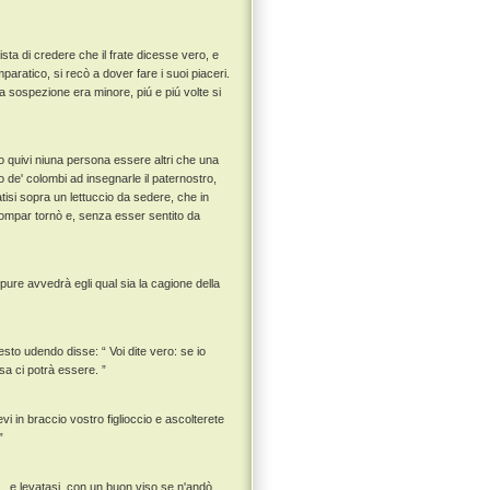
ta di credere che il frate dicesse vero, e
aratico, si recò a dover fare i suoi piaceri.
 sospezione era minore, piú e piú volte si
 quivi niuna persona essere altri che una
o de' colombi ad insegnarle il paternostro,
tisi sopra un lettuccio da sedere, che in
ompar tornò e, senza esser sentito da
ure avvedrà egli qual sia la cagione della
esto udendo disse: “ Voi dite vero: se io
sa ci potrà essere. ”
evi in braccio vostro figlioccio e ascolterete
”
 , e levatasi, con un buon viso se n'andò