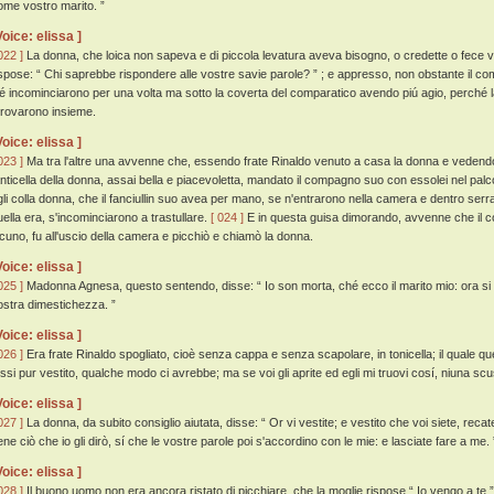
ome vostro marito. ”
Voice: elissa ]
022 ]
La donna, che loica non sapeva e di piccola levatura aveva bisogno, o credette o fece vis
ispose: “ Chi saprebbe rispondere alle vostre savie parole? ” ; e appresso, non obstante il comp
é incominciarono per una volta ma sotto la coverta del comparatico avendo piú agio, perché la
itrovarono insieme.
Voice: elissa ]
023 ]
Ma tra l'altre una avvenne che, essendo frate Rinaldo venuto a casa la donna e vedendo
anticella della donna, assai bella e piacevoletta, mandato il compagno suo con essolei nel palc
gli colla donna, che il fanciullin suo avea per mano, se n'entrarono nella camera e dentro serra
uella era, s'incominciarono a trastullare.
[ 024 ]
E in questa guisa dimorando, avvenne che il c
lcuno, fu all'uscio della camera e picchiò e chiamò la donna.
Voice: elissa ]
025 ]
Madonna Agnesa, questo sentendo, disse: “ Io son morta, ché ecco il marito mio: ora si p
ostra dimestichezza. ”
Voice: elissa ]
026 ]
Era frate Rinaldo spogliato, cioè senza cappa e senza scapolare, in tonicella; il quale qu
ossi pur vestito, qualche modo ci avrebbe; ma se voi gli aprite ed egli mi truovi cosí, niuna scu
Voice: elissa ]
027 ]
La donna, da subito consiglio aiutata, disse: “ Or vi vestite; e vestito che voi siete, recat
ene ciò che io gli dirò, sí che le vostre parole poi s'accordino con le mie: e lasciate fare a me. 
Voice: elissa ]
028 ]
Il buono uomo non era ancora ristato di picchiare, che la moglie rispose “ Io vengo a te ”