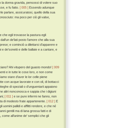
 la donna gravida, pensossi di volere suo
se, e fu fatto.
[ 005 ]
Essendo adunque
e parlare, assicuratosi, quello della sua
onosciuto: ma poco per ciò gli valse,
 che egli trovasse la pastura egli
all'un de'lati posto l'amore che alla sua
iprese; e cominciò a dilettarsi d'apparere e
 e de'sonetti e delle ballate e a cantare, e
cciano? Ahi vitupero del guasto mondo!
[ 009
enti e in tutte le cose loro, e non come
amo stare d'aver le lor celle piene
dette con acque lavorate e con oli, di bottacci
botteghe di speziali o d'unguentarii appaiono
che altri nonconosca e sappia che i digiuni
ani;
[ 011 ]
e se pure infermi ne fanno, non
vita di modesto frate appartenente.
[ 012 ]
E
li uomini pallidi e afflitti rendere, e che né
ni gentili ma di lana grossa fatti e di
, come all'anime de' semplici che gli