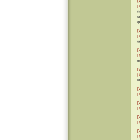
[
[ 
i
s
q
[
[ 
u
[
[ 
m
[
[ 
Id
[
[ 
[
[ 
[
[ 
[
[ 