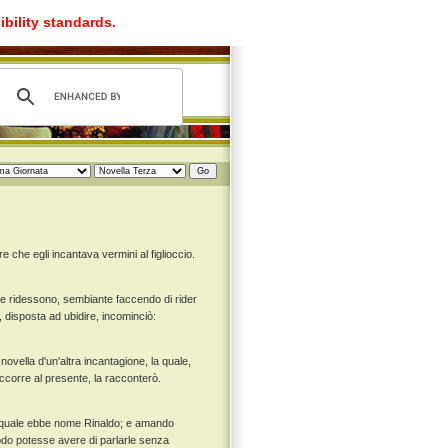
ibility standards.
e che egli incantava vermini al figlioccio.
ne ridessono, sembiante faccendo di rider
, disposta ad ubidire, incominciò:
novella d'un'altra incantagione, la quale,
ccorre al presente, la racconterò.
il quale ebbe nome Rinaldo; e amando
do potesse avere di parlarle senza