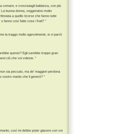
la comare; e cresciutagli baldanza, con piú
]
La buona donna, veggendosi molto
nfestata a quello ricorse che fanno tutte
 fanno cosí fatte cose i frati? ”
me la traggo molto agevolmente, io vi parrò
farebbe questo? Egli sarebbe troppo gran
arei ciò che voi voleste. ”
e non sia peccato, ma de' maggiori perdona
o o vostro marito che il generò? ”
o marito, cosí mi debbo poter giacere con voi