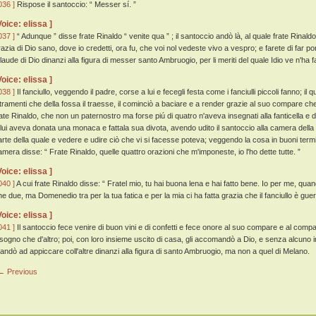
036 ]
Rispose il santoccio: “ Messer sí. ”
Voice: elissa ]
037 ]
“ Adunque ” disse frate Rinaldo “ venite qua ” ; il santoccio andò là, al quale frate Rinaldo d
razia di Dio sano, dove io credetti, ora fu, che voi nol vedeste vivo a vespro; e farete di far 
 laude di Dio dinanzi alla figura di messer santo Ambruogio, per li meriti del quale Idio ve n'ha fa
Voice: elissa ]
038 ]
Il fanciullo, veggendo il padre, corse a lui e fecegli festa come i fanciulli piccoli fanno; i
ltramenti che della fossa il traesse, il cominciò a baciare e a render grazie al suo compare che
rate Rinaldo, che non un paternostro ma forse piú di quatro n'aveva insegnati alla fanticella e 
 lui aveva donata una monaca e fattala sua divota, avendo udito il santoccio alla camera dell
arte della quale e vedere e udire ciò che vi si facesse poteva; veggendo la cosa in buoni termi
amera disse: “ Frate Rinaldo, quelle quattro orazioni che m'imponeste, io l'ho dette tutte. ”
Voice: elissa ]
040 ]
A cui frate Rinaldo disse: “ Fratel mio, tu hai buona lena e hai fatto bene. Io per me, q
he due, ma Domenedio tra per la tua fatica e per la mia ci ha fatta grazia che il fanciullo è gueri
Voice: elissa ]
041 ]
Il santoccio fece venire di buon vini e di confetti e fece onore al suo compare e al com
isogno che d'altro; poi, con loro insieme uscito di casa, gli accomandò a Dio, e senza alcuno ind
andò ad appiccare coll'altre dinanzi alla figura di santo Ambruogio, ma non a quel di Melano.
← Previous