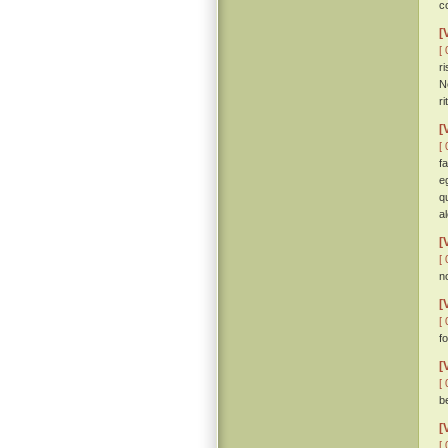
c
[
[ 
r
N
r
[
[ 
f
e
q
a
[
[ 
n
[
[ 
f
[
[ 
b
[
[ 