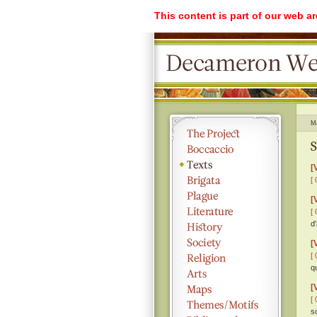
This content is part of our web a
M
S
[
[ 
[
[ 
d
[
[ 
q
[
[ 
s