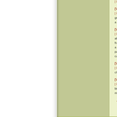
[ 
[
[ 
g
a
[
[ 
a
f
a
p
c
[
[ 
c
[
[ 
b
m