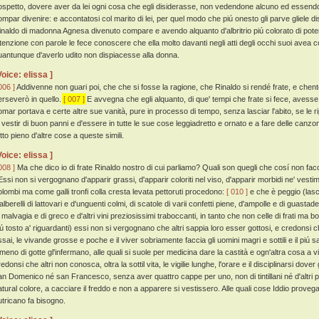
ospetto, dovere aver da lei ogni cosa che egli disiderasse, non vedendone alcuno ed essendo
ompar divenire: e accontatosi col marito di lei, per quel modo che piú onesto gli parve gliele dis
inaldo di madonna Agnesa divenuto compare e avendo alquanto d'albritrio piú colorato di poterl
ntenzione con parole le fece conoscere che ella molto davanti negli atti degli occhi suoi avea c
uantunque d'averlo udito non dispiacesse alla donna.
Voice: elissa ]
006 ]
Addivenne non guari poi, che che si fosse la ragione, che Rinaldo si rendé frate, e chente
erseverò in quello.
[ 007 ]
E avvegna che egli alquanto, di que' tempi che frate si fece, avesse d
omar portava e certe altre sue vanità, pure in processo di tempo, senza lasciar l'abito, se le r
i vestir di buon panni e d'essere in tutte le sue cose leggiadretto e ornato e a fare delle canzoni
tto pieno d'altre cose a queste simili.
Voice: elissa ]
008 ]
Ma che dico io di frate Rinaldo nostro di cui parliamo? Quali son quegli che cosí non fa
ssi non si vergognano d'apparir grassi, d'apparir coloriti nel viso, d'apparir morbidi ne' vestim
olombi ma come galli tronfi colla cresta levata pettoruti procedono:
[ 010 ]
e che è peggio (lasci
alberelli di lattovari e d'unguenti colmi, di scatole di varii confetti piene, d'ampolle e di guasta
i malvagia e di greco e d'altri vini preziosissimi traboccanti, in tanto che non celle di frati ma 
iú tosto a' riguardanti) essi non si vergognano che altri sappia loro esser gottosi, e credonsi 
ssai, le vivande grosse e poche e il viver sobriamente faccia gli uomini magri e sottili e il piú s
lmeno di gotte gl'infermano, alle quali si suole per medicina dare la castità e ogn'altra cosa a 
edonsi che altri non conosca, oltra la sottil vita, le vigilie lunghe, l'orare e il disciplinarsi dover g
an Domenico né san Francesco, senza aver quattro cappe per uno, non di tintillani né d'altri pan
atural colore, a cacciare il freddo e non a apparere si vestissero. Alle quali cose Iddio provega
utricano fa bisogno.