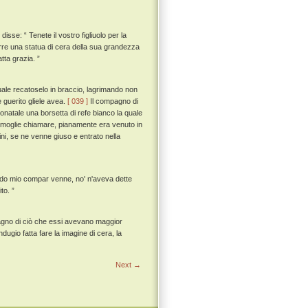
isse: “ Tenete il vostro figliuolo per la
porre una statua di cera della sua grandezza
tta grazia. ”
l quale recatoselo in braccio, lagrimando non
 guerito gliele avea.
[ 039 ]
Il compagno di
donatale una borsetta di refe bianco la quale
a moglie chiamare, pianamente era venuto in
ni, se ne venne giuso e entrato nella
uando mio compar venne, no' n'aveva dette
to. ”
pagno di ciò che essi avevano maggior
ugio fatta fare la imagine di cera, la
Next →