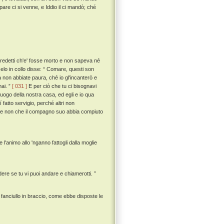
pare ci si venne, e Iddio il ci mandò; ché
 credetti ch'e' fosse morto e non sapeva né
elo in collo disse: “ Comare, questi son
a non abbiate paura, ché io gl'incanterò e
mai. ”
[ 031 ]
E per ciò che tu ci bisognavi
 luogo della nostra casa, ed egli e io qua
 fatto servigio, perché altri non
i se non che il compagno suo abbia compiuto
 l'animo allo 'nganno fattogli dalla moglie
dere se tu vi puoi andare e chiamerotti. ”
 fanciullo in braccio, come ebbe disposte le