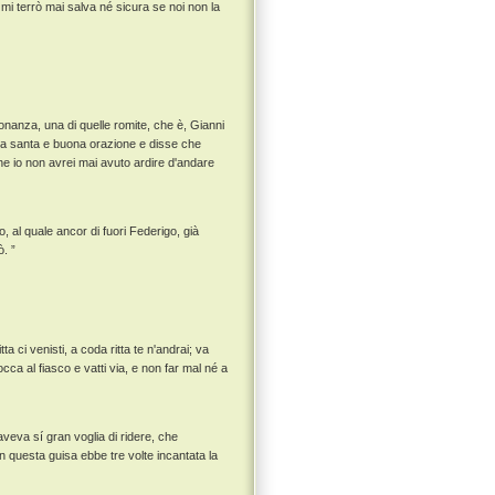
n mi terrò mai salva né sicura se noi non la
donanza, una di quelle romite, che è, Gianni
na santa e buona orazione e disse che
he io non avrei mai avuto ardire d'andare
 al quale ancor di fuori Federigo, già
ò. ”
a ci venisti, a coda ritta te n'andrai; va
occa al fiasco e vatti via, e non far mal né a
aveva sí gran voglia di ridere, che
in questa guisa ebbe tre volte incantata la