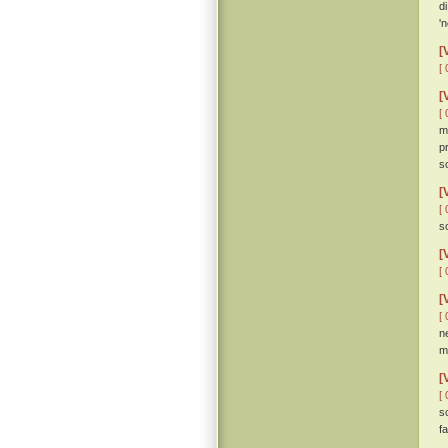
d
'
[
[ 
[
[ 
m
p
s
[
[ 
s
[
[ 
[
[ 
n
m
[
[ 
s
f