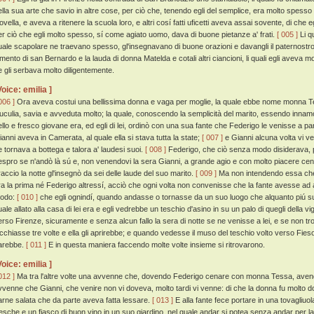
ella sua arte che savio in altre cose, per ciò che, tenendo egli del semplice, era molto spesso 
ovella, e aveva a ritenere la scuola loro, e altri cosí fatti uficetti aveva assai sovente, di che e
er ciò che egli molto spesso, sí come agiato uomo, dava di buone pietanze a' frati.
[ 005 ]
Li q
uale scapolare ne traevano spesso, gl'insegnavano di buone orazioni e davangli il paternostro 
mento di san Bernardo e la lauda di donna Matelda e cotali altri ciancioni, li quali egli aveva mol
e gli serbava molto diligentemente.
Voice: emilia ]
006 ]
Ora aveva costui una bellissima donna e vaga per moglie, la quale ebbe nome monna Tess
uculia, savia e avveduta molto; la quale, conoscendo la semplicità del marito, essendo innamora
ello e fresco giovane era, ed egli di lei, ordinò con una sua fante che Federigo le venisse a par
ianni aveva in Camerata, al quale ella si stava tutta la state;
[ 007 ]
e Gianni alcuna volta vi ve
e tornava a bottega e talora a' laudesi suoi.
[ 008 ]
Federigo, che ciò senza modo disiderava, pr
espro se n'andò là sú e, non venendovi la sera Gianni, a grande agio e con molto piacere cenò
raccio la notte gl'insegnò da sei delle laude del suo marito.
[ 009 ]
Ma non intendendo essa che q
ra la prima né Federigo altressí, acciò che ogni volta non convenisse che la fante avesse ad 
odo:
[ 010 ]
che egli ognindí, quando andasse o tornasse da un suo luogo che alquanto piú su
uale allato alla casa di lei era e egli vedrebbe un teschio d'asino in su un palo di quegli della
erso Firenze, sicuramente e senza alcun fallo la sera di notte se ne venisse a lei, e se non t
icchiasse tre volte e ella gli aprirebbe; e quando vedesse il muso del teschio volto verso Fieso
arebbe.
[ 011 ]
E in questa maniera faccendo molte volte insieme si ritrovarono.
Voice: emilia ]
012 ]
Ma tra l'altre volte una avvenne che, dovendo Federigo cenare con monna Tessa, avendo
vvenne che Gianni, che venire non vi doveva, molto tardi vi venne: di che la donna fu molto do
arne salata che da parte aveva fatta lessare.
[ 013 ]
E alla fante fece portare in una tovagliuo
resche e un fiasco di buon vino in un suo giardino, nel quale andar si potea senza andar per l