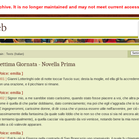
rchive. It is no longer maintained and may not meet current access
ain
Texts (Italian)
ettima Giornata - Novella Prima
Voice: emilia ]
001 ]
Gianni Lotteringhi ode di notte toccar l'uscio suo; desta la moglie, ed ella gli fa accreder
on una orazione, e il picchiare si rimane.
Voice: emilia ]
002 ]
Signor mio, a me sarebbe stato carissimo, quando stato fosse piacere a voi, che altra p
ome è quella di che parlar dobbiamo, dato cominciamento; ma poi che egli v'aggrada che io tutte l'
 ingegnerommi, carissime donne, di dir cosa che vi possa essere utile nell'avvenire, per ciò 
assimamente della fantasima (la quale sallo Iddio che io non so che cosa si sia né ancora alc
e temiamo igualmente), a quella cacciar via quando da voi venisse, notando bene la mia novel
olto a ciò valevole apparare.
Voice: emilia ]
004 ]
Egli fu già in Firenze nella contrada di San Brancazio uno stamaiuolo, il quale fu chiama