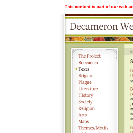
This content is part of our web a
M
S
[
[ 
c
[
[ 
c
]
E
m
n
m
[
[ 