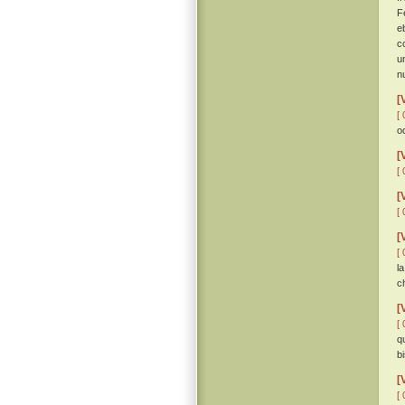
F
e
c
u
n
[
[ 
o
[
[ 
[
[ 
[
[ 
l
ch
[
[ 
q
b
[
[ 