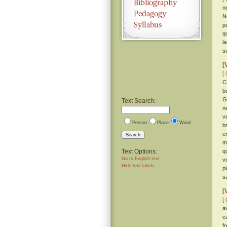
n
N
p
q
la
s
[
[ 
C
b
G
Text Search:
n
v
Person
Place
Word
b
e
Search
m
Text Options:
q
Go to English text
v
Hide text labels
p
s
[
[ 
a
c
f