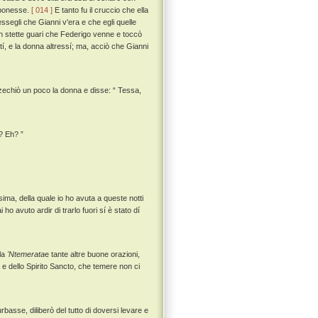
e ponesse.
[ 014 ]
E tanto fu il cruccio che ella
ssegli che Gianni v'era e che egli quelle
non stette guari che Federigo venne e toccò
tí, e la donna altressí; ma, acciò che Gianni
zechiò un poco la donna e disse: “ Tessa,
'? Eh? ”
sima, della quale io ho avuta a queste notti
o avuto ardir di trarlo fuori sí è stato dí
la
'Ntemerata
e tante altre buone orazioni,
o e dello Spirito Sancto, che temere non ci
asse, diliberò del tutto di doversi levare e