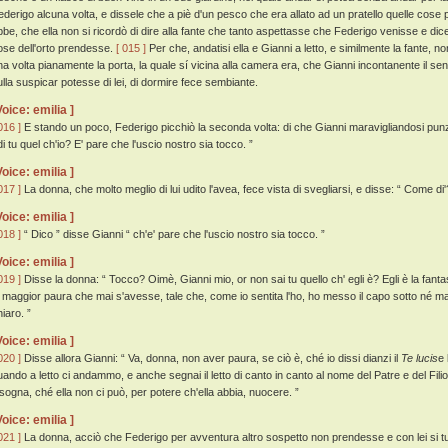
ederigo alcuna volta, e dissele che a piè d'un pesco che era allato ad un pratello quelle cos
bbe, che ella non si ricordò di dire alla fante che tanto aspettasse che Federigo venisse e dice
ose dell'orto prendesse.
[ 015 ]
Per che, andatisi ella e Gianni a letto, e similmente la fante, 
na volta pianamente la porta, la quale sí vicina alla camera era, che Gianni incontanente il sen
ulla suspicar potesse di lei, di dormire fece sembiante.
Voice: emilia ]
016 ]
E stando un poco, Federigo picchiò la seconda volta: di che Gianni maravigliandosi pun
di tu quel ch'io? E' pare che l'uscio nostro sia tocco. ”
Voice: emilia ]
017 ]
La donna, che molto meglio di lui udito l'avea, fece vista di svegliarsi, e disse: “ Come di
Voice: emilia ]
018 ]
“ Dico ” disse Gianni “ ch'e' pare che l'uscio nostro sia tocco. ”
Voice: emilia ]
019 ]
Disse la donna: “ Tocco? Oimè, Gianni mio, or non sai tu quello ch' egli è? Egli è la fanta
a maggior paura che mai s'avesse, tale che, come io sentita l'ho, ho messo il capo sotto né mai h
iaro. ”
Voice: emilia ]
020 ]
Disse allora Gianni: “ Va, donna, non aver paura, se ciò è, ché io dissi dianzi il
Te lucis
e 
uando a letto ci andammo, e anche segnai il letto di canto in canto al nome del Patre e del Fili
isogna, ché ella non ci può, per potere ch'ella abbia, nuocere. ”
Voice: emilia ]
021 ]
La donna, acciò che Federigo per avventura altro sospetto non prendesse e con lei si turb