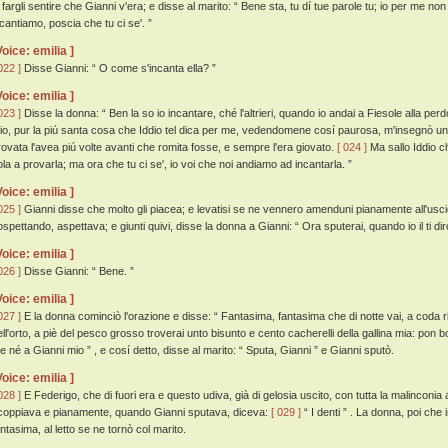
i fargli sentire che Gianni v'era; e disse al marito: “ Bene sta, tu dí tue parole tu; io per me no
ncantiamo, poscia che tu ci se'. ”
Voice: emilia ]
022 ]
Disse Gianni: “ O come s'incanta ella? ”
Voice: emilia ]
023 ]
Disse la donna: “ Ben la so io incantare, ché l'altrieri, quando io andai a Fiesole alla per
io, pur la piú santa cosa che Iddio tel dica per me, vedendomene cosí paurosa, m'insegnò u
rovata l'avea piú volte avanti che romita fosse, e sempre l'era giovato.
[ 024 ]
Ma sallo Iddio c
ola a provarla; ma ora che tu ci se', io voi che noi andiamo ad incantarla. ”
Voice: emilia ]
025 ]
Gianni disse che molto gli piacea; e levatisi se ne vennero amenduni pianamente all'uscio,
ospettando, aspettava; e giunti quivi, disse la donna a Gianni: “ Ora sputerai, quando io il ti dir
Voice: emilia ]
026 ]
Disse Gianni: “ Bene. ”
Voice: emilia ]
027 ]
E la donna cominciò l'orazione e disse: “ Fantasima, fantasima che di notte vai, a coda ritt
ell'orto, a piè del pesco grosso troverai unto bisunto e cento cacherelli della gallina mia: pon b
e né a Gianni mio ” , e cosí detto, disse al marito: “ Sputa, Gianni ” e Gianni sputò.
Voice: emilia ]
028 ]
E Federigo, che di fuori era e questo udiva, già di gelosia uscito, con tutta la malinconia 
coppiava e pianamente, quando Gianni sputava, diceva:
[ 029 ]
“ I denti ” . La donna, poi che 
antasima, al letto se ne tornò col marito.