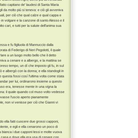
fatto capitano de' laudesi di Santa Maria
gli da molto piú si teneva: e ciò gli avveniva
uali, per ciò che qual calze e qual cappa e
in volgare e la canzone di santo Alesso e il
to cari, e tutti per la salute dell'anima sua
a e fu figliuola di Mannuccio dalla
ta di Federigo di Neri Pegolotti, il quale
lare a un luogo molto bello che il detto
niva a cenare e a albergo, e la mattina se
eso tempo, un dí che imposto gli fu, in sul
 e albergò con la donna; e ella standogli in
uesta fossi cosí l'ultima volta come stata
andar per lui, ordinarono insieme a questo
so era, tenesse mente in una vigna la
 vigna: il quale quando col muso volto vedesse
rovasse l'uscio aperto pianamente
le, non vi venisse per ciò che Gianni vi
 ella fatti cuocere due grossi capponi,
lente, e egli e ella cenarono un poco di
la bianca i due capponi lessi e molte vuova
a casa e dove ella era usa di cenare con