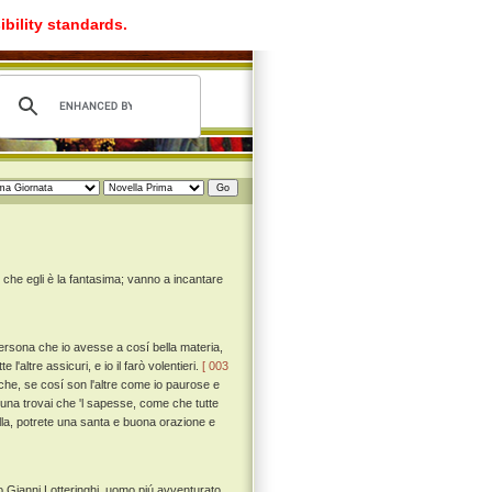
ibility standards.
e che egli è la fantasima; vanno a incantare
ersona che io avesse a cosí bella materia,
altre assicuri, e io il farò volentieri.
[ 003
che, se cosí son l'altre come io paurose e
una trovai che 'l sapesse, come che tutte
la, potrete una santa e buona orazione e
to Gianni Lotteringhi, uomo piú avventurato