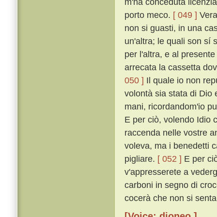
m'ha conceduta licenzia 
porto meco.
[ 049 ]
Vera 
non si guasti, in una cas
un'altra; le quali son sí 
per l'altra, e al presen
arrecata la cassetta dov
050 ]
Il quale io non rep
volontà sia stata di Dio
mani, ricordandom'io pur
E per ciò, volendo Idio c
raccenda nelle vostre an
voleva, ma i benedetti c
pigliare.
[ 052 ]
E per ciò
v'appresserete a vederg
carboni in segno di croc
cocerà che non si senta.
[Voice: dioneo ]