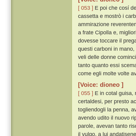
[ 053 ]
E poi che cosí de
cassetta e mostrò i carb
ammirazione reverenteme
a frate Cipolla e, miglio
dovesse toccare il pre
questi carboni in mano, s
veli delle donne cominc
tanto quanto essi scemav
come egli molte volte a
[Voice: dioneo ]
[ 055 ]
E in cotal guisa, 
certaldesi, per presto a
togliendogli la penna, a
avendo udito il nuovo ri
parole, avevan tanto ri
il vulgo, a lui andatise