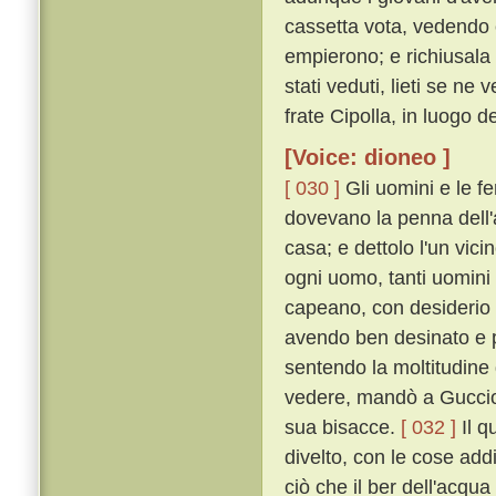
cassetta vota, vedendo c
empierono; e richiusala
stati veduti, lieti se n
frate Cipolla, in luogo 
[Voice: dioneo ]
[ 030 ]
Gli uomini e le f
dovevano la penna dell'
casa; e dettolo l'un vici
ogni uomo, tanti uomini
capeano, con desiderio
avendo ben desinato e p
sentendo la moltitudine
vedere, mandò a Guccio 
sua bisacce.
[ 032 ]
Il q
divelto, con le cose ad
ciò che il ber dell'acqu