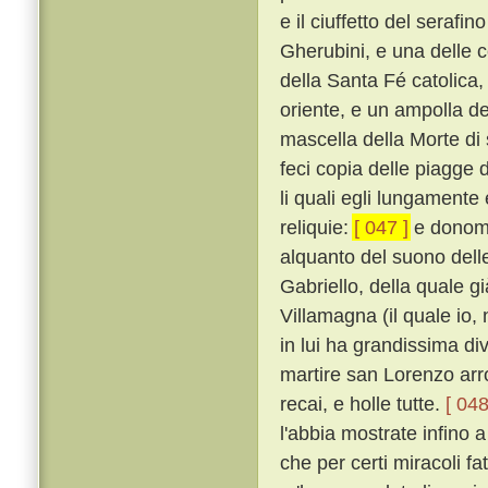
e il ciuffetto del seraf
Gherubini, e una delle co
della Santa Fé catolica, 
oriente, e un ampolla d
mascella della Morte di
feci copia delle piagge 
li quali egli lungamente
reliquie:
[ 047 ]
e donomm
alquanto del suono dell
Gabriello, della quale gi
Villamagna (il quale io,
in lui ha grandissima div
martire san Lorenzo arro
recai, e holle tutte.
[ 048
l'abbia mostrate infino 
che per certi miracoli fa