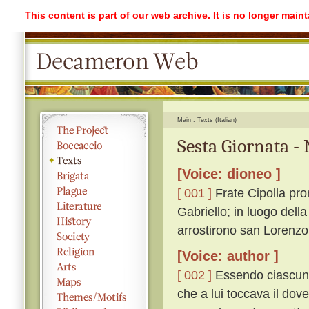
This content is part of our web archive. It is no longer mai
Main
Texts (Italian)
Sesta Giornata -
[Voice: dioneo ]
[ 001 ]
Frate Cipolla prom
Gabriello; in luogo dell
arrostirono san Lorenzo
[Voice: author ]
[ 002 ]
Essendo ciascuno 
che a lui toccava il dov