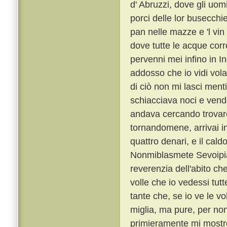
d' Abruzzi, dove gli uom
porci delle lor busecc
pan nelle mazze e 'l vin
dove tutte le acque corr
pervenni mei infino in In
addosso che io vidi vola
di ciò non mi lasci ment
schiacciava noci e vende
andava cercando trovare,
tornandomene, arrivai in 
quattro denari, e il cald
Nonmiblasmete Sevoipia
reverenzia dell'abito c
volle che io vedessi tutt
tante che, se io ve le vo
miglia, ma pure, per non
primieramente mi mostrò 