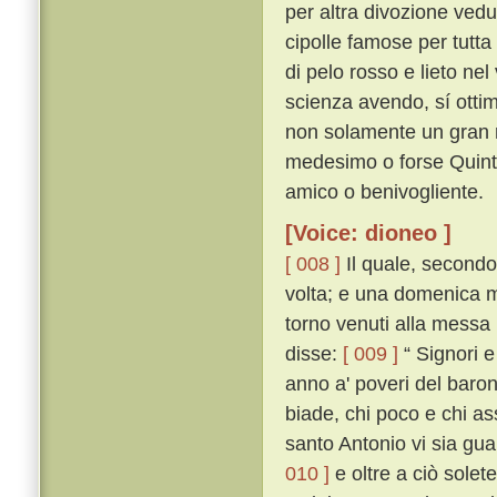
per altra divozione vedu
cipolle famose per tutt
di pelo rosso e lieto nel
scienza avendo, sí ottim
non solamente un gran r
medesimo o forse Quintil
amico o benivogliente.
[Voice: dioneo ]
[ 008 ]
Il quale, secondo
volta; e una domenica ma
torno venuti alla messa 
disse:
[ 009 ]
“ Signori 
anno a' poveri del baro
biade, chi poco e chi as
santo Antonio vi sia guar
010 ]
e oltre a ciò sole