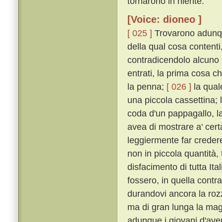
tornarono in niente.
[Voice: dioneo ]
[ 025 ]
Trovarono adunqu
della qual cosa contenti
contradicendolo alcuno n
entrati, la prima cosa c
la penna;
[ 026 ]
la qual
una piccola cassettina; 
coda d'un pappagallo, l
avea di mostrare a' cert
leggiermente far creder
non in piccola quantità
disfacimento di tutta Ita
fossero, in quella contra
durandovi ancora la roz
ma di gran lunga la magg
adunque i giovani d'aver