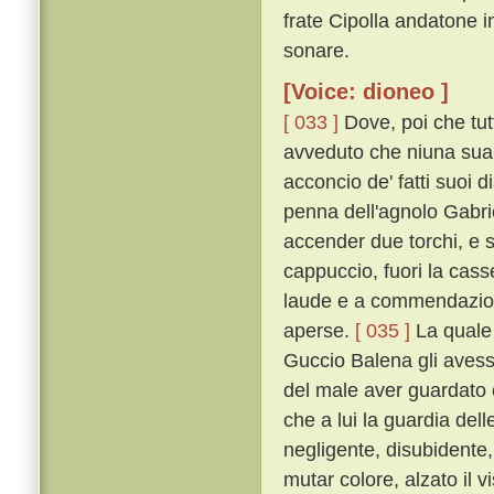
frate Cipolla andatone i
sonare.
[Voice: dioneo ]
[ 033 ]
Dove, poi che tutt
avveduto che niuna sua 
acconcio de' fatti suoi 
penna dell'agnolo Gabrie
accender due torchi, e 
cappuccio, fuori la cass
laude e a commendazione
aperse.
[ 035 ]
La quale 
Guccio Balena gli avesse
del male aver guardato 
che a lui la guardia d
negligente, disubidente
mutar colore, alzato il vi