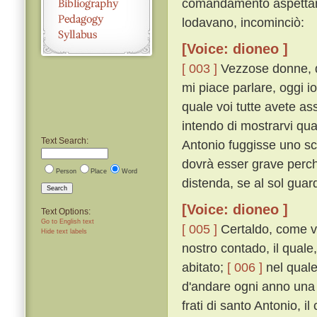
comandamento aspettare,
lodavano, incominciò:
[Voice: dioneo ]
[ 003 ]
Vezzose donne, qu
mi piace parlare, oggi i
quale voi tutte avete a
intendo di mostrarvi qua
Text Search:
Antonio fuggisse uno sc
dovrà esser grave perché
Person
Place
Word
distenda, se al sol guard
Search
[Voice: dioneo ]
Text Options:
Go to English text
[ 005 ]
Certaldo, come vo
Hide text labels
nostro contado, il quale,
abitato;
[ 006 ]
nel quale
d'andare ogni anno una vo
frati di santo Antonio, 