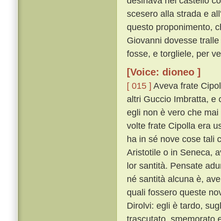
desinava nel castello c
scesero alla strada e al
questo proponimento, che
Giovanni dovesse tralle 
fosse, e torgliele, per 
[Voice: dioneo ]
[ 015 ]
Aveva frate Cipol
altri Guccio Imbratta, e 
egli non è vero che mai
volte frate Cipolla era u
ha in sé nove cose tali 
Aristotile o in Seneca, 
lor santità. Pensate ad
né santità alcuna è, av
quali fossero queste no
Dirolvi: egli è tardo, s
trascutato, smemorato e