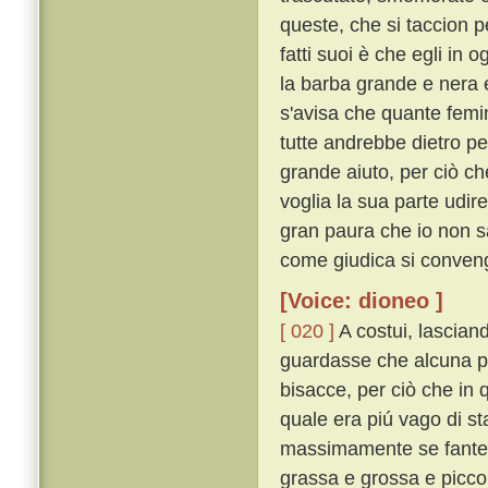
queste, che si taccion p
fatti suoi è che egli in 
la barba grande e nera e 
s'avisa che quante femin
tutte andrebbe dietro p
grande aiuto, per ciò ch
voglia la sua parte udir
gran paura che io non s
come giudica si conveng
[Voice: dioneo ]
[ 020 ]
A costui, lascian
guardasse che alcuna p
bisacce, per ciò che in 
quale era piú vago di st
massimamente se fante v
grassa e grossa e picco