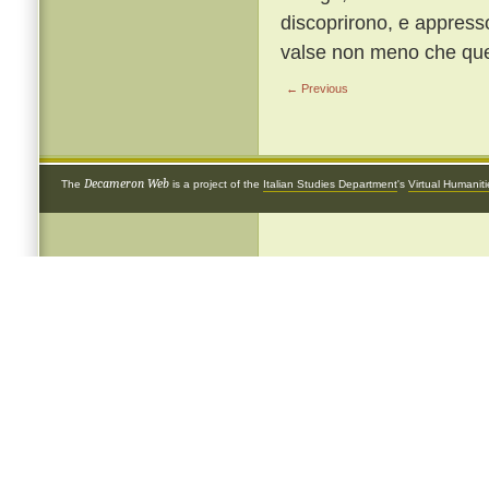
discoprirono, e appresso
valse non meno che quel 
← Previous
Decameron Web
The
is a project of the
Italian Studies Department
's
Virtual Humanit