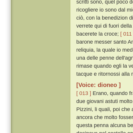
scritti sono, quel poco 
ricogliere io sono dal m
ciò, con la benedizion 
verrete qui di fuori dell
bacerete la croce;
[ 011 
barone messer santo Ant
reliquia, la quale io me
una delle penne dell'agn
rimase quando egli la v
tacque e ritornossi alla
[Voice: dioneo ]
[ 013 ]
Erano, quando frat
due giovani astuti molto
Pizzini, li quali, poi che
ancora che molto fossero
questa penna alcuna be