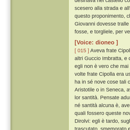
desinava nel castello c
scesero alla strada e al
questo proponimento, che
Giovanni dovesse tralle 
fosse, e torgliele, per 
[Voice: dioneo ]
[ 015 ]
Aveva frate Cipol
altri Guccio Imbratta, e 
egli non è vero che mai
volte frate Cipolla era u
ha in sé nove cose tali 
Aristotile o in Seneca, 
lor santità. Pensate ad
né santità alcuna è, av
quali fossero queste no
Dirolvi: egli è tardo, s
trascutato, smemorato e