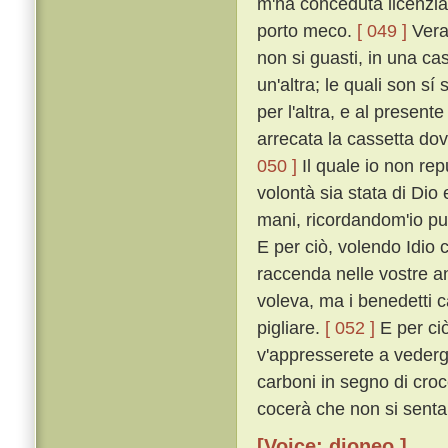
m'ha conceduta licenzia 
porto meco.
[ 049 ]
Vera 
non si guasti, in una cas
un'altra; le quali son sí 
per l'altra, e al presen
arrecata la cassetta dov
050 ]
Il quale io non rep
volontà sia stata di Dio
mani, ricordandom'io pur
E per ciò, volendo Idio c
raccenda nelle vostre an
voleva, ma i benedetti c
pigliare.
[ 052 ]
E per ciò
v'appresserete a vederg
carboni in segno di croc
cocerà che non si senta.
[Voice: dioneo ]