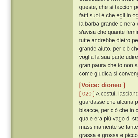
queste, che si taccion p
fatti suoi è che egli in 
la barba grande e nera e 
s'avisa che quante femin
tutte andrebbe dietro p
grande aiuto, per ciò ch
voglia la sua parte udir
gran paura che io non s
come giudica si conveng
[Voice: dioneo ]
[ 020 ]
A costui, lascian
guardasse che alcuna p
bisacce, per ciò che in 
quale era piú vago di st
massimamente se fante v
grassa e grossa e picco