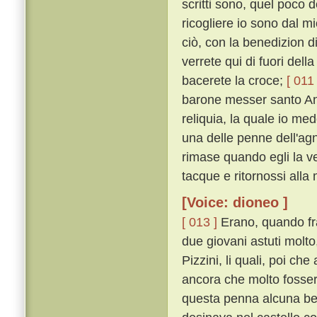
scritti sono, quel poco 
ricogliere io sono dal m
ciò, con la benedizion 
verrete qui di fuori dell
bacerete la croce;
[ 011 
barone messer santo Ant
reliquia, la quale io me
una delle penne dell'agn
rimase quando egli la v
tacque e ritornossi alla
[Voice: dioneo ]
[ 013 ]
Erano, quando frat
due giovani astuti molto
Pizzini, li quali, poi che
ancora che molto fossero
questa penna alcuna be