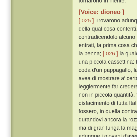
tornarono in niente.
[Voice: dioneo ]
[ 025 ]
Trovarono adunqu
della qual cosa contenti
contradicendolo alcuno n
entrati, la prima cosa c
la penna;
[ 026 ]
la qual
una piccola cassettina; 
coda d'un pappagallo, l
avea di mostrare a' cert
leggiermente far creder
non in piccola quantità
disfacimento di tutta Ita
fossero, in quella contra
durandovi ancora la roz
ma di gran lunga la magg
adunque i giovani d'aver