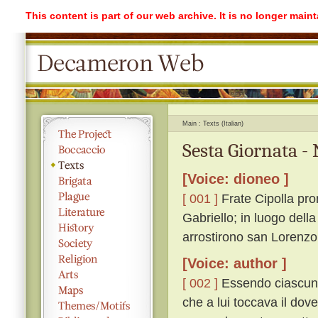
This content is part of our web archive. It is no longer mai
Main
Texts (Italian)
Sesta Giornata -
[Voice: dioneo ]
[ 001 ]
Frate Cipolla prom
Gabriello; in luogo dell
arrostirono san Lorenzo
[Voice: author ]
[ 002 ]
Essendo ciascuno 
che a lui toccava il dov