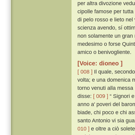
per altra divozione vedu
cipolle famose per tutt
di pelo rosso e lieto nel
scienza avendo, sí ottim
non solamente un gran r
medesimo o forse Quintil
amico o benivogliente.
[Voice: dioneo ]
[ 008 ]
Il quale, secondo
volta; e una domenica ma
torno venuti alla messa 
disse:
[ 009 ]
“ Signori 
anno a' poveri del baro
biade, chi poco e chi as
santo Antonio vi sia guar
010 ]
e oltre a ciò sole