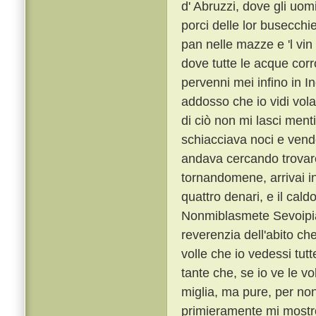
d' Abruzzi, dove gli uom
porci delle lor busecc
pan nelle mazze e 'l vin
dove tutte le acque corr
pervenni mei infino in In
addosso che io vidi vola
di ciò non mi lasci ment
schiacciava noci e vende
andava cercando trovare,
tornandomene, arrivai in 
quattro denari, e il cald
Nonmiblasmete Sevoipia
reverenzia dell'abito c
volle che io vedessi tutt
tante che, se io ve le vo
miglia, ma pure, per non
primieramente mi mostrò 