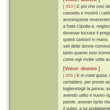
[ 053 ]
E poi che cosí de
cassetta e mostrò i carb
ammirazione reverenteme
a frate Cipolla e, miglio
dovesse toccare il pre
questi carboni in mano, s
veli delle donne cominc
tanto quanto essi scemav
come egli molte volte a
[Voice: dioneo ]
[ 055 ]
E in cotal guisa, 
certaldesi, per presto a
togliendogli la penna, a
avendo udito il nuovo ri
parole, avevan tanto ri
il vulgo, a lui andatise