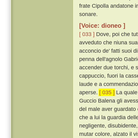
frate Cipolla andatone i
sonare.
[Voice: dioneo ]
[ 033 ]
Dove, poi che tutt
avveduto che niuna sua 
acconcio de' fatti suoi 
penna dell'agnolo Gabrie
accender due torchi, e 
cappuccio, fuori la cass
laude e a commendazione
aperse.
[ 035 ]
La quale 
Guccio Balena gli avesse
del male aver guardato 
che a lui la guardia d
negligente, disubidente
mutar colore, alzato il vi