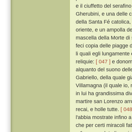
e il ciuffetto del seraf
Gherubini, e una delle co
della Santa Fé catolica, 
oriente, e un ampolla d
mascella della Morte di
feci copia delle piagge 
li quali egli lungamente
reliquie:
[ 047 ]
e donomm
alquanto del suono dell
Gabriello, della quale gi
Villamagna (il quale io,
in lui ha grandissima div
martire san Lorenzo arro
recai, e holle tutte.
[ 048
l'abbia mostrate infino 
che per certi miracoli fa