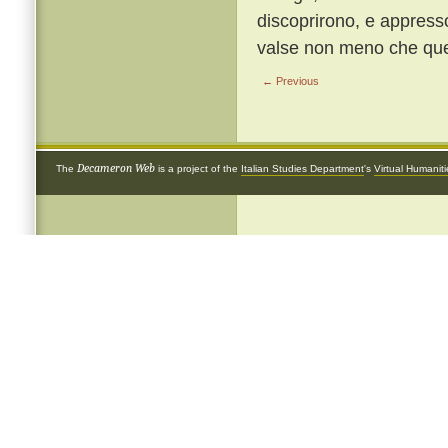
discoprirono, e appresso
valse non meno che quel 
← Previous
Decameron Web
The
is a project of the
Italian Studies Department
's
Virtual Humanit