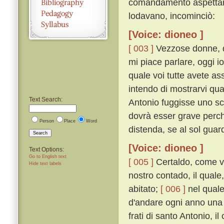
comandamento aspettare,
lodavano, incominciò:
[Voice: dioneo ]
[ 003 ]
Vezzose donne, qu
mi piace parlare, oggi i
quale voi tutte avete a
intendo di mostrarvi qua
Text Search:
Antonio fuggisse uno sc
dovrà esser grave perché
Person
Place
Word
distenda, se al sol guard
Search
[Voice: dioneo ]
Text Options:
Go to English text
[ 005 ]
Certaldo, come vo
Hide text labels
nostro contado, il quale,
abitato;
[ 006 ]
nel quale
d'andare ogni anno una vo
frati di santo Antonio, 