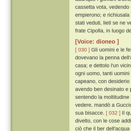
cassetta vota, vedendo c
empierono; e richiusala
stati veduti, lieti se n
frate Cipolla, in luogo 
[Voice: dioneo ]
[ 030 ]
Gli uomini e le f
dovevano la penna dell'
casa; e dettolo l'un vici
ogni uomo, tanti uomini
capeano, con desiderio
avendo ben desinato e p
sentendo la moltitudine
vedere, mandò a Guccio 
sua bisacce.
[ 032 ]
Il q
divelto, con le cose ad
ciò che il ber dell'acqu