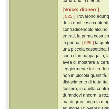
tornarono in niente.
[Voice: dioneo ]
[ 025 ]
Trovarono adunqu
della qual cosa contenti
contradicendolo alcuno n
entrati, la prima cosa c
la penna;
[ 026 ]
la qual
una piccola cassettina; 
coda d'un pappagallo, l
avea di mostrare a' cert
leggiermente far creder
non in piccola quantità
disfacimento di tutta Ita
fossero, in quella contra
durandovi ancora la roz
ma di gran lunga la magg
adunque i giovani d'aver