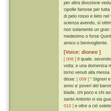
per altra divozione vedu
cipolle famose per tutt
di pelo rosso e lieto nel
scienza avendo, sí ottim
non solamente un gran r
medesimo o forse Quintil
amico o benivogliente.
[Voice: dioneo ]
[ 008 ]
Il quale, secondo
volta; e una domenica ma
torno venuti alla messa 
disse:
[ 009 ]
“ Signori 
anno a' poveri del baro
biade, chi poco e chi as
santo Antonio vi sia guar
010 ]
e oltre a ciò sole