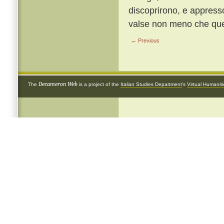
discoprirono, e appresso
valse non meno che quel 
← Previous
Decameron Web
The
is a project of the
Italian Studies Department
's
Virtual Humanit