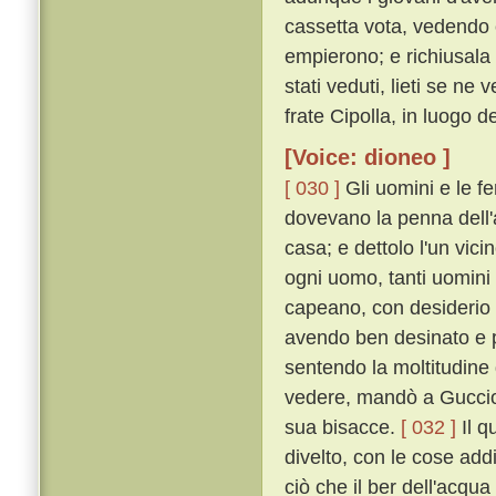
cassetta vota, vedendo c
empierono; e richiusala
stati veduti, lieti se n
frate Cipolla, in luogo 
[Voice: dioneo ]
[ 030 ]
Gli uomini e le f
dovevano la penna dell'
casa; e dettolo l'un vici
ogni uomo, tanti uomini
capeano, con desiderio
avendo ben desinato e p
sentendo la moltitudine
vedere, mandò a Guccio 
sua bisacce.
[ 032 ]
Il q
divelto, con le cose ad
ciò che il ber dell'acqu