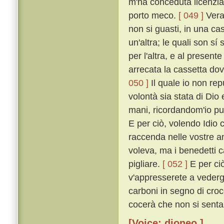
m'ha conceduta licenzia 
porto meco.
[ 049 ]
Vera 
non si guasti, in una cas
un'altra; le quali son sí 
per l'altra, e al presen
arrecata la cassetta dov
050 ]
Il quale io non rep
volontà sia stata di Dio
mani, ricordandom'io pur
E per ciò, volendo Idio c
raccenda nelle vostre an
voleva, ma i benedetti c
pigliare.
[ 052 ]
E per ciò
v'appresserete a vederg
carboni in segno di croc
cocerà che non si senta.
[Voice: dioneo ]