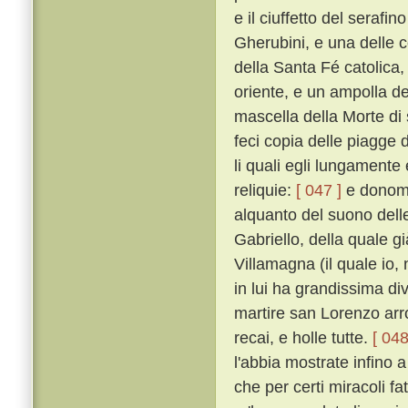
e il ciuffetto del seraf
Gherubini, e una delle co
della Santa Fé catolica, 
oriente, e un ampolla d
mascella della Morte di
feci copia delle piagge 
li quali egli lungamente
reliquie:
[ 047 ]
e donomm
alquanto del suono dell
Gabriello, della quale gi
Villamagna (il quale io,
in lui ha grandissima div
martire san Lorenzo arro
recai, e holle tutte.
[ 048
l'abbia mostrate infino 
che per certi miracoli fa