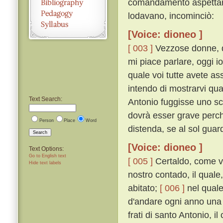
comandamento aspettare,
lodavano, incominciò:
[Voice: dioneo ]
[ 003 ]
Vezzose donne, qu
mi piace parlare, oggi i
quale voi tutte avete a
intendo di mostrarvi qua
Text Search:
Antonio fuggisse uno sc
dovrà esser grave perché
Person
Place
Word
distenda, se al sol guard
Search
[Voice: dioneo ]
Text Options:
Go to English text
[ 005 ]
Certaldo, come vo
Hide text labels
nostro contado, il quale,
abitato;
[ 006 ]
nel quale
d'andare ogni anno una vo
frati di santo Antonio, 