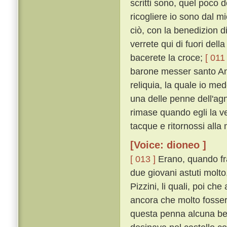
scritti sono, quel poco 
ricogliere io sono dal m
ciò, con la benedizion 
verrete qui di fuori dell
bacerete la croce;
[ 011 
barone messer santo Ant
reliquia, la quale io me
una delle penne dell'agn
rimase quando egli la v
tacque e ritornossi alla
[Voice: dioneo ]
[ 013 ]
Erano, quando frat
due giovani astuti molto
Pizzini, li quali, poi che
ancora che molto fossero
questa penna alcuna be