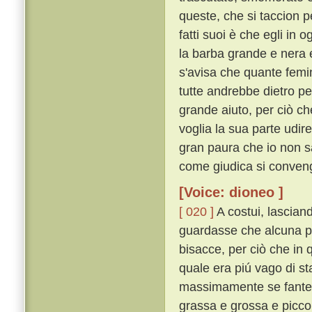
queste, che si taccion p
fatti suoi è che egli in 
la barba grande e nera e 
s'avisa che quante femin
tutte andrebbe dietro p
grande aiuto, per ciò ch
voglia la sua parte udir
gran paura che io non s
come giudica si conveng
[Voice: dioneo ]
[ 020 ]
A costui, lascian
guardasse che alcuna p
bisacce, per ciò che in 
quale era piú vago di st
massimamente se fante v
grassa e grossa e picco