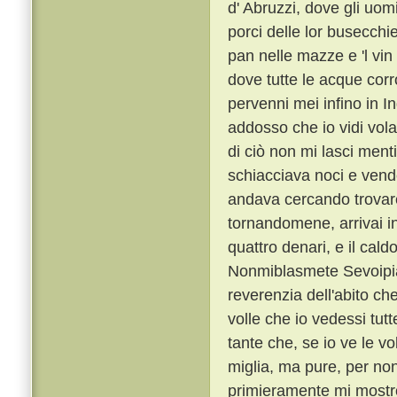
d' Abruzzi, dove gli uom
porci delle lor busecc
pan nelle mazze e 'l vin
dove tutte le acque corr
pervenni mei infino in In
addosso che io vidi vola
di ciò non mi lasci ment
schiacciava noci e vende
andava cercando trovare,
tornandomene, arrivai in 
quattro denari, e il cald
Nonmiblasmete Sevoipia
reverenzia dell'abito c
volle che io vedessi tutt
tante che, se io ve le vo
miglia, ma pure, per non
primieramente mi mostrò 