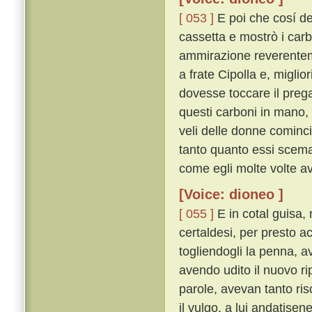
[ 053 ]
E poi che cosí de
cassetta e mostrò i carb
ammirazione reverenteme
a frate Cipolla e, miglio
dovesse toccare il pre
questi carboni in mano, s
veli delle donne cominc
tanto quanto essi scemav
come egli molte volte a
[Voice: dioneo ]
[ 055 ]
E in cotal guisa, 
certaldesi, per presto a
togliendogli la penna, a
avendo udito il nuovo ri
parole, avevan tanto ri
il vulgo, a lui andatise