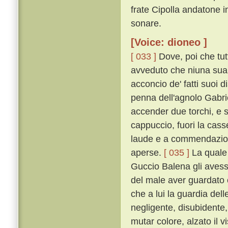
frate Cipolla andatone i
sonare.
[Voice: dioneo ]
[ 033 ]
Dove, poi che tutt
avveduto che niuna sua 
acconcio de' fatti suoi 
penna dell'agnolo Gabrie
accender due torchi, e 
cappuccio, fuori la cass
laude e a commendazione
aperse.
[ 035 ]
La quale 
Guccio Balena gli avesse
del male aver guardato 
che a lui la guardia d
negligente, disubidente
mutar colore, alzato il vi