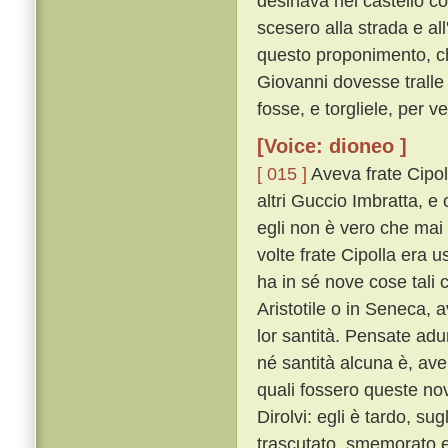
desinava nel castello c
scesero alla strada e al
questo proponimento, che
Giovanni dovesse tralle 
fosse, e torgliele, per 
[Voice: dioneo ]
[ 015 ]
Aveva frate Cipol
altri Guccio Imbratta, e 
egli non è vero che mai
volte frate Cipolla era u
ha in sé nove cose tali 
Aristotile o in Seneca, 
lor santità. Pensate ad
né santità alcuna è, av
quali fossero queste no
Dirolvi: egli è tardo, s
trascutato, smemorato e