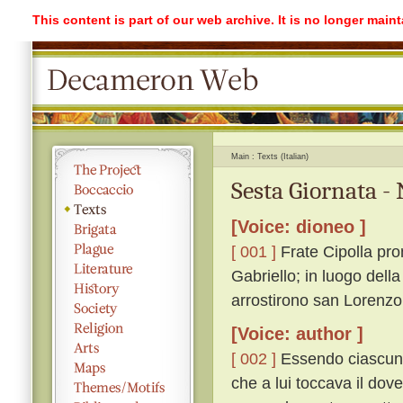
This content is part of our web archive. It is no longer mai
Main
Texts (Italian)
Sesta Giornata -
[Voice: dioneo ]
[ 001 ]
Frate Cipolla prom
Gabriello; in luogo dell
arrostirono san Lorenzo
[Voice: author ]
[ 002 ]
Essendo ciascuno 
che a lui toccava il dov