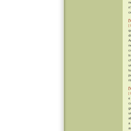
n
n
c
[
[ 
q
d
A
n
c
t
c
u
t
p
r
[
[ 
e
c
g
un
a
a
a