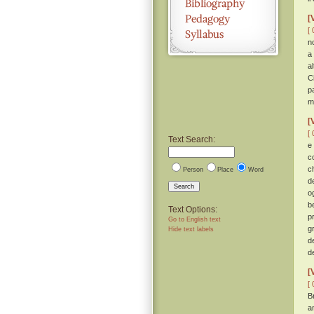
[
[ 
no
a
a
C
p
m
[
[ 
Text Search:
e
c
c
Person
Place
Word
d
Search
o
b
Text Options:
p
Go to English text
g
Hide text labels
d
d
[
[ 
Br
a