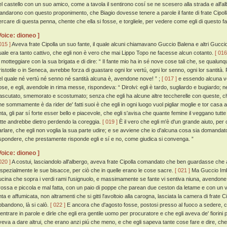
el castello con un suo amico, come a tavola il sentirono cosí se ne scesero alla strada e all'a
'andarono con questo proponimento, che Biagio dovesse tenere a parole il fante di frate Cipoll
ercare di questa penna, chente che ella si fosse, e torgliele, per vedere come egli di questo fa
Voice: dioneo ]
015 ]
Aveva frate Cipolla un suo fante, il quale alcuni chiamavano Guccio Balena e altri Guccio 
uale era tanto cattivo, che egli non è vero che mai Lippo Topo ne facesse alcun cotanto.
[ 016
i motteggiare con la sua brigata e di dire: “ Il fante mio ha in sé nove cose tali che, se qualunq
ristotile o in Seneca, avrebbe forza di guastare ogni lor vertú, ogni lor senno, ogni lor santi
el quale né vertú né senno né santità alcuna è, avendone nove! ” ;
[ 017 ]
e essendo alcuna vo
ose, e egli, avendole in rima messe, rispondeva: “ Dirolvi: egli è tardo, sugliardo e bugiardo; 
rascutato, smemorato e scostumato; senza che egli ha alcune altre teccherelle con queste, che
he sommamente è da rider de' fatti suoi è che egli in ogni luogo vuol pigliar moglie e tor casa
nta, gli par sí forte esser bello e piacevole, che egli s'avisa che quante femine il veggano tutte
utte andrebbe dietro perdendo la coreggia.
[ 019 ]
È il vero che egli m'è d'un grande aiuto, per
arlare, che egli non voglia la sua parte udire; e se avviene che io d'alcuna cosa sia domandat
ispondere, che prestamente risponde egli e sí e no, come giudica si convenga. ”
Voice: dioneo ]
020 ]
A costui, lasciandolo all'albergo, aveva frate Cipolla comandato che ben guardasse ch
 spezialmente le sue bisacce, per ciò che in quelle erano le cose sacre.
[ 021 ]
Ma Guccio Imbra
ucina che sopra i verdi rami l'usignuolo, e massimamente se fante vi sentiva niuna, avendone 
rossa e piccola e mal fatta, con un paio di poppe che parean due ceston da letame e con un v
ta e affumicata, non altramenti che si gitti l'avoltoio alla carogna, lasciata la camera di frate C
bbandono, là si calò.
[ 022 ]
E ancora che d'agosto fosse, postosi presso al fuoco a sedere, 
 entrare in parole e dirle che egli era gentile uomo per procuratore e che egli aveva de' fiorini 
veva a dare altrui, che erano anzi piú che meno, e che egli sapeva tante cose fare e dire, 