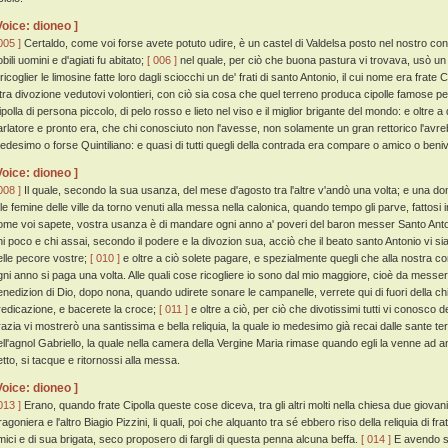
Voice: dioneo ]
005 ]
Certaldo, come voi forse avete potuto udire, è un castel di Valdelsa posto nel nostro cont
bili uomini e d'agiati fu abitato;
[ 006 ]
nel quale, per ciò che buona pastura vi trovava, usò un
 ricoglier le limosine fatte loro dagli sciocchi un de' frati di santo Antonio, il cui nome era fra
ltra divozione vedutovi volontieri, con ciò sia cosa che quel terreno produca cipolle famose p
ipolla di persona piccolo, di pelo rosso e lieto nel viso e il miglior brigante del mondo: e oltre
arlatore e pronto era, che chi conosciuto non l'avesse, non solamente un gran rettorico l'avr
edesimo o forse Quintiliano: e quasi di tutti quegli della contrada era compare o amico o beniv
Voice: dioneo ]
008 ]
Il quale, secondo la sua usanza, del mese d'agosto tra l'altre v'andò una volta; e una do
 le femine delle ville da torno venuti alla messa nella calonica, quando tempo gli parve, fattosi
ome voi sapete, vostra usanza è di mandare ogni anno a' poveri del baron messer Santo Anton
hi poco e chi assai, secondo il podere e la divozion sua, acciò che il beato santo Antonio vi sia 
elle pecore vostre;
[ 010 ]
e oltre a ciò solete pagare, e spezialmente quegli che alla nostra c
gni anno si paga una volta. Alle quali cose ricogliere io sono dal mio maggiore, cioè da messer 
enedizion di Dio, dopo nona, quando udirete sonare le campanelle, verrete qui di fuori della chi
redicazione, e bacerete la croce;
[ 011 ]
e oltre a ciò, per ciò che divotissimi tutti vi conosco
razia vi mostrerò una santissima e bella reliquia, la quale io medesimo già recai dalle sante t
ell'agnol Gabriello, la quale nella camera della Vergine Maria rimase quando egli la venne ad 
etto, si tacque e ritornossi alla messa.
Voice: dioneo ]
013 ]
Erano, quando frate Cipolla queste cose diceva, tra gli altri molti nella chiesa due giovan
agoniera e l'altro Biagio Pizzini, li quali, poi che alquanto tra sé ebbero riso della reliquia di 
mici e di sua brigata, seco proposero di fargli di questa penna alcuna beffa.
[ 014 ]
E avendo sa