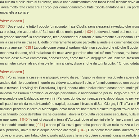
alla cucina e dalla Nuta si fu divelto, con le cose addimandate con fatica lassú n'andò: dove an
li avea molto fatto crescere il corpo, per comandamento di frate Cipolla andatone in su la porta
ampanelle a sonare.
Voice: dioneo ]
033 ]
Dove, poi che tutto il popolo fu ragunato, frate Cipolla, senza essersi avveduto che ni
ua predica, e in acconcio de' fatti suoi disse molte parole;
[ 034 ]
e dovendo venire al mostrar d
on grande solennità la confessione, fece accender due torchi, e soavemente sviluppando il ze
uori la cassetta ne trasse. E dette primieramente alcune parolette a laude e a commendazione de
assetta aperse.
[ 035 ]
La quale come piena di carboni vide, non sospicò che ciò che Guccio Ba
onosceva da tanto, né il maladisse del male aver guardato che altri ciò non facesse, ma beste
elle sue cose aveva commessa, conoscendol, come faceva, negligente, disubidente, trascu
nza mutar colore, alzato il viso e le mani al cielo, disse sí che da tutti fu udito: “ O Idio, loda
Voice: dioneo ]
037 ]
Poi richiusa la cassetta e al popolo rivolto disse: “ Signori e donne, voi dovete sapere c
andato dal mio superiore in quelle parti dove apparisce il sole, e fummi commesso con esp
e io trovassi i privilegi del Porcellana, li quali, ancora che a bollar niente costassero, molto piú
ual cosa messom'io cammino, di Vinegia partendomi e andandomene per lo Borgo de' Greci e 
avalcando e per Baldacca, pervenni in Parione, donde, non senza sete, dopo alquanto per ve
tti i paesi cerchi da me divisando? Io capitai, passato il braccio di San Giorgio, in Truffia e in 
di quindi pervenni in terra di Menzogna, dove molti de' nostri frati e d'altre religioni trovai assai,
io schifando, poco dell'altrui fatiche curandosi, dove la loro utilità vedessero seguitare, nul
er quei paesi:
[ 040 ]
e quindi passai in terra d' Abruzzi, dove gli uomini e le femine vanno in zoc
or busecchie medesime;
[ 041 ]
e poco piú là trovai gente che portano il pan nelle mazze e 'l vi
achi pervenni, dove tutte le acque corrono alla 'ngiú.
[ 042 ]
E in brieve tanto andai adentro, ch
à dove io vi giuro, per l'abito che io porto addosso che io vidi volare i pennati, cosa incredibile