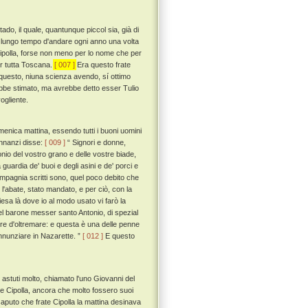
ado, il quale, quantunque piccol sia, già di
 lungo tempo d'andare ogni anno una volta
te Cipolla, forse non meno per lo nome che per
er tutta Toscana.
[ 007 ]
Era questo frate
 a questo, niuna scienza avendo, sí ottimo
ebbe stimato, ma avrebbe detto esser Tulio
ogliente.
menica mattina, essendo tutti i buoni uomini
 innanzi disse:
[ 009 ]
“ Signori e donne,
io del vostro grano e delle vostre biade,
guardia de' buoi e degli asini e de' porci e
ompagnia scritti sono, quel poco debito che
l'abate, stato mandato, e per ciò, con la
esa là dove io al modo usato vi farò la
 del barone messer santo Antonio, di spezial
erre d'oltremare: e questa è una delle penne
annunziare in Nazarette. ”
[ 012 ]
E questo
i astuti molto, chiamato l'uno Giovanni del
frate Cipolla, ancora che molto fossero suoi
puto che frate Cipolla la mattina desinava