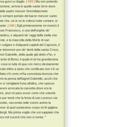
va gusci a ritaglio.
[ 043 ]
Ma non potendo
domene, arrivai in quelle sante terre dove
venerabile padre messer Nonmiblasmete
o ho sempre portato del baron messer santo
te che, se io ve le volessi tutte contare, io
uante.
[ 045 ]
Egli primieramente mi mostrò il
a san Francesco, e una dell'unghie de'
tolica, e alquanti de' raggi della stella che
ole, e la mascella della Morte di san
 volgare e d'alquanti capitoli del Caprezio, li
e donommi uno de' denti della santa Croce,
l Gabriello, della quale già detto v'ho, e
rdo di Bonsi, il quale in lui ha grandissima
ali cose io tutte di qua con meco divotamente
ate infino a tanto che certificato non s'è se
 fatto n'è certo m'ha conceduta licenzia che
to la penna dell'agnol Gabriello, acciò che
n sí simiglianti l'una all'altra, che spesse
 avere arrecata la cassetta dove era la
rore, anzi mi pare esser certo che volontà
o pur testé che la festa di san Lorenzo sia
rostito, raccenda nelle vostre anime la
omor di quel santissimo corpo mi fé pigliare.
edergli. Ma prima voglio che voi sappiate che
oco nol cocerà che non si senta. ”