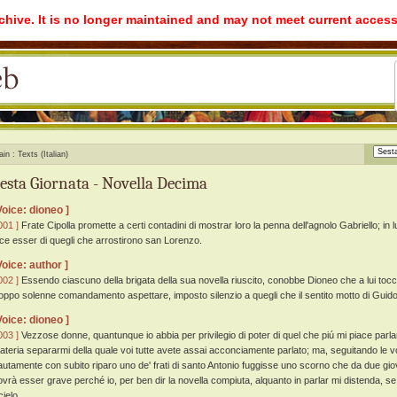
rchive. It is no longer maintained and may not meet current access
ain
Texts (Italian)
esta Giornata - Novella Decima
Voice: dioneo ]
001 ]
Frate Cipolla promette a certi contadini di mostrar loro la penna dell'agnolo Gabriello; in 
ice esser di quegli che arrostirono san Lorenzo.
Voice: author ]
002 ]
Essendo ciascuno della brigata della sua novella riuscito, conobbe Dioneo che a lui tocca
roppo solenne comandamento aspettare, imposto silenzio a quegli che il sentito motto di Guid
Voice: dioneo ]
003 ]
Vezzose donne, quantunque io abbia per privilegio di poter di quel che piú mi piace parlar
ateria separarmi della quale voi tutte avete assai acconciamente parlato; ma, seguitando le v
autamente con subito riparo uno de' frati di santo Antonio fuggisse uno scorno che da due gio
ovrà esser grave perché io, per ben dir la novella compiuta, alquanto in parlar mi distenda, se
 cielo.