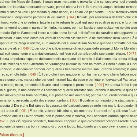
asci mentire Maso del Saggio, il quale gran mercante io trovai là, che schiacciava noci e vende
uello che io andava cercando trovare, perciò che da indi in là si va per acqua, indietro tornan
'anno di state vi vale il pan freddo quattro denari, e il caldo v'è per niente. E quivi trovai il 
evoipiace, degnissimo patriarca di Ierusalem.
[ 044 ]
Il quale, per reverenzia dell'abito che i
ntonio, volle che io vedessi tutte le sante reliquie le quali egli appresso di sé aveva; e furon tan
on ne verrei a capo in parecchie miglia, ma pure, per non lasciarvi sconsolate, ve ne dirò alq
ito dello Spirito Santo cosí intero e saldo come fu mai, e il ciuffetto del serafino che apparve 
herubini, e una delle coste del Verbum caro fatti alle finestre, e de' vestimenti della Santa Fé ca
pparve a' tre Magi in oriente, e un ampolla del sudore di san Michele quando combatté col diav
azzaro e altre.
[ 046 ]
E per ciò che io liberamente gli feci copia delle piagge di Monte Morello in
uali egli lungamente era andati cercando, mi fece egli partefice delle sue sante reliquie:
[ 047 ]
 in una ampolletta alquanto del suono delle campane del tempio di Salomone e la penna dell'agno
'un de' zoccoli di san Gherardo da Villamagna (il quale io, non ha molto, a Firenze donai a Ghera
ivozione) e diedemi de' carboni, co' quali fu il beatissimo martire san Lorenzo arrostito; le qu
 recai, e holle tutte.
[ 048 ]
È il vero che il mio maggiore non ha mai sofferto che io l'abbia mostr
esse sono o no; ma ora che per certi miracoli fatti da esse e per lettere ricevute dal Patriarca
o le mostri; ma io, temendo di fidarle altrui, sempre le porto meco.
[ 049 ]
Vera cosa è che io por
n si guasti, in una cassetta e i carboni co' quali fu arrostito san Lorenzo in un'altra; le quali so
olte mi vien presa l'una per l'altra, e al presente m'è avvenuto; per ciò che, credendomi io qui
enna, io ho arrecata quella dove sono i carboni.
[ 050 ]
Il quale io non reputo che stato sia er
ia stata di Dio e che Egli stesso la cassetta de' carboni ponesse nelle mie mani, ricordandom'i
i qui a due dí.
[ 051 ]
E per ciò, volendo Idio che io, col mostrarvi i carboni co' quali esso fu ar
ivozione che in lui aver dovete, non la penna che io voleva, ma i benedetti carboni spenti dall'
052 ]
E per ciò, figliuoli benedetti, trarretevi i cappucci e qua divotamente v'appresserete a v
hiunque da questi carboni in segno di croce è tocco, tutto quello anno può viver sicuro che fu
Voice: dioneo ]