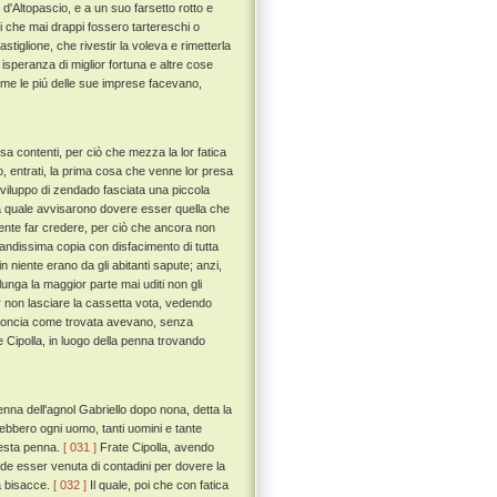
d'Altopascio, e a un suo farsetto rotto e
ri che mai drappi fossero tartereschi o
Castiglione, che rivestir la voleva e rimetterla
n isperanza di miglior fortuna e altre cose
ome le piú delle sue imprese facevano,
a contenti, per ciò che mezza la lor fatica
o, entrati, la prima cosa che venne lor presa
 viluppo di zendado fasciata una piccola
 la quale avvisarono dovere esser quella che
mente far credere, per ciò che ancora non
randissima copia con disfacimento di tutta
 niente erano da gli abitanti sapute; anzi,
unga la maggior parte mai uditi non gli
r non lasciare la cassetta vota, vedendo
acconcia come trovata avevano, senza
e Cipolla, in luogo della penna trovando
nna dell'agnol Gabriello dopo nona, detta la
o ebbero ogni uomo, tanti uomini e tante
uesta penna.
[ 031 ]
Frate Cipolla, avendo
de esser venuta di contadini per dovere la
a bisacce.
[ 032 ]
Il quale, poi che con fatica