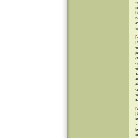
r
r
in
i
a
t
[
[ 
e
p
c
e
e
I
d
a
c
e
c
[
[ 
m
f
b
p