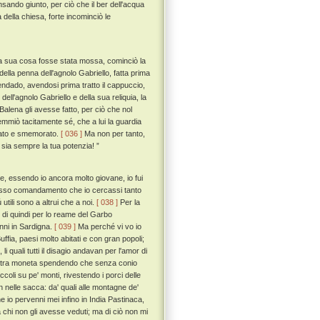
sando giunto, per ciò che il ber dell'acqua
 della chiesa, forte incominciò le
una sua cosa fosse stata mossa, cominciò la
ella penna dell'agnolo Gabriello, fatta prima
ndado, avendosi prima tratto il cappuccio,
ll'agnolo Gabriello e della sua reliquia, la
lena gli avesse fatto, per ciò che nol
mmiò tacitamente sé, che a lui la guardia
rato e smemorato.
[ 036 ]
Ma non per tanto,
ta sia sempre la tua potenzia! ”
he, essendo io ancora molto giovane, io fui
resso comandamento che io cercassi tanto
 utili sono a altrui che a noi.
[ 038 ]
Per la
di quindi per lo reame del Garbo
nni in Sardigna.
[ 039 ]
Ma perché vi vo io
Buffia, paesi molto abitati e con gran popoli;
 li quali tutti il disagio andavan per l'amor di
la altra moneta spendendo che senza conio
coli su pe' monti, rivestendo i porci delle
n nelle sacca: da' quali alle montagne de'
e io pervenni mei infino in India Pastinaca,
 a chi non gli avesse veduti; ma di ciò non mi