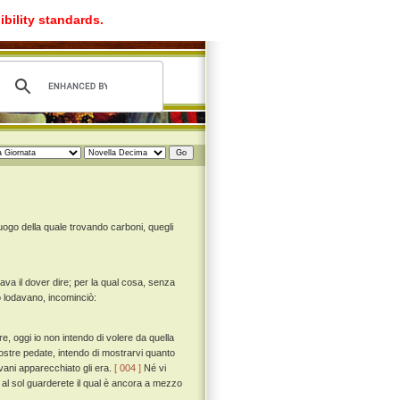
ibility standards.
luogo della quale trovando carboni, quegli
va il dover dire; per la qual cosa, senza
o lodavano, incominciò:
e, oggi io non intendo di volere da quella
ostre pedate, intendo di mostrarvi quanto
vani apparecchiato gli era.
[ 004 ]
Né vi
 al sol guarderete il qual è ancora a mezzo