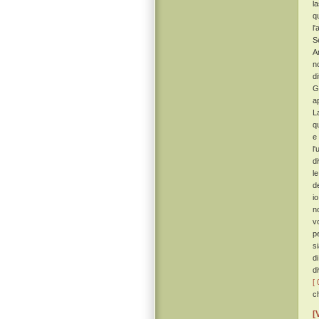
l
q
l
S
A
n
d
G
a
L
q
e
l
d
le
d
i
no
v
p
s
d
d
[ 
c
[