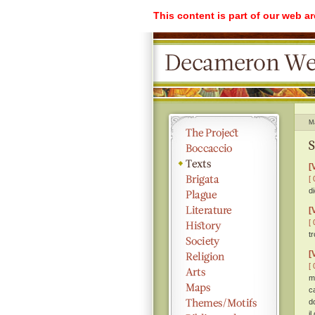
This content is part of our web a
M
S
[
[ 
d
[
[ 
t
[
[ 
m
c
d
il