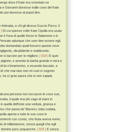
lbergo dove il frate era smontato se
a e Giovanni dovesse tralle cose del frate
tto poi dovesse al popol dire.
Imbratta, e chi gli diceva Guccio Porco: il
 ]
Di cui spesse volte frate Cipolla era usato
ue è l'una di quelle fosse in Salamone o in
tà. Pensate adunque che uom dee essere egli,
lta domandato quali fossero queste nove
negligente, disubidente e maldicente;
 si taccion per lo migliore.
[ 018 ]
E quel
 a pigione; e avendo la barba grande e nera e
 di lui s'innamorino, e essendo lasciato, a
 ciò che mai niun non mi vuol sí segreto
o, ha sí gran paura che io non sappia
e alcuna persona non toccasse le cose sue,
tta, il quale era piú vago di stare in
in quella dell'oste una veduta, grassa e
iso che parea de' Baronci, tutta sudata,
ipolla aperta e tutte le sue cose in
cominciò con costei, che Nuta aveva nome,
piú di millantanove, senza quegli che egli
che domine pure unquanche.
[ 023 ]
E senza