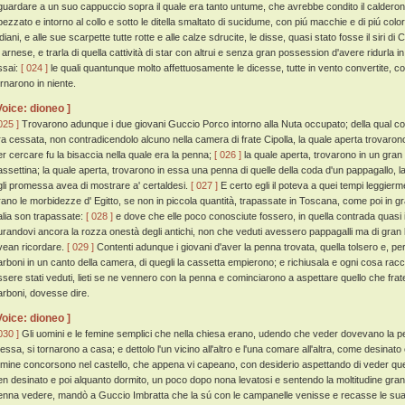
iguardare a un suo cappuccio sopra il quale era tanto untume, che avrebbe condito il calderon 
ipezzato e intorno al collo e sotto le ditella smaltato di sucidume, con piú macchie e di piú colo
diani, e alle sue scarpette tutte rotte e alle calze sdrucite, le disse, quasi stato fosse il siri di 
n arnese, e trarla di quella cattività di star con altrui e senza gran possession d'avere ridurla i
ssai:
[ 024 ]
le quali quantunque molto affettuosamente le dicesse, tutte in vento convertite, c
ornarono in niente.
Voice: dioneo ]
025 ]
Trovarono adunque i due giovani Guccio Porco intorno alla Nuta occupato; della qual cos
ra cessata, non contradicendolo alcuno nella camera di frate Cipolla, la quale aperta trovaron
er cercare fu la bisaccia nella quale era la penna;
[ 026 ]
la quale aperta, trovarono in un gran
assettina; la quale aperta, trovarono in essa una penna di quelle della coda d'un pappagallo,
gli promessa avea di mostrare a' certaldesi.
[ 027 ]
E certo egli il poteva a quei tempi leggier
rano le morbidezze d' Egitto, se non in piccola quantità, trapassate in Toscana, come poi in g
talia son trapassate:
[ 028 ]
e dove che elle poco conosciute fossero, in quella contrada quasi in
urandovi ancora la rozza onestà degli antichi, non che veduti avessero pappagalli ma di gran l
vean ricordare.
[ 029 ]
Contenti adunque i giovani d'aver la penna trovata, quella tolsero e, pe
arboni in un canto della camera, di quegli la cassetta empierono; e richiusala e ogni cosa r
ssere stati veduti, lieti se ne vennero con la penna e cominciarono a aspettare quello che frat
arboni, dovesse dire.
Voice: dioneo ]
030 ]
Gli uomini e le femine semplici che nella chiesa erano, udendo che veder dovevano la pe
essa, si tornarono a casa; e dettolo l'un vicino all'altro e l'una comare all'altra, come desinat
emine concorsono nel castello, che appena vi capeano, con desiderio aspettando di veder q
en desinato e poi alquanto dormito, un poco dopo nona levatosi e sentendo la moltitudine gran
enna vedere, mandò a Guccio Imbratta che la sú con le campanelle venisse e recasse le su