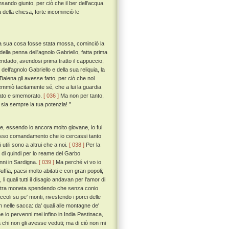
sando giunto, per ciò che il ber dell'acqua
 della chiesa, forte incominciò le
una sua cosa fosse stata mossa, cominciò la
ella penna dell'agnolo Gabriello, fatta prima
ndado, avendosi prima tratto il cappuccio,
ll'agnolo Gabriello e della sua reliquia, la
lena gli avesse fatto, per ciò che nol
mmiò tacitamente sé, che a lui la guardia
rato e smemorato.
[ 036 ]
Ma non per tanto,
ta sia sempre la tua potenzia! ”
he, essendo io ancora molto giovane, io fui
resso comandamento che io cercassi tanto
 utili sono a altrui che a noi.
[ 038 ]
Per la
di quindi per lo reame del Garbo
nni in Sardigna.
[ 039 ]
Ma perché vi vo io
Buffia, paesi molto abitati e con gran popoli;
 li quali tutti il disagio andavan per l'amor di
la altra moneta spendendo che senza conio
coli su pe' monti, rivestendo i porci delle
n nelle sacca: da' quali alle montagne de'
e io pervenni mei infino in India Pastinaca,
 a chi non gli avesse veduti; ma di ciò non mi