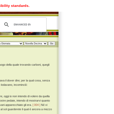
ibility standards.
luogo della quale trovando carboni, quegli
va il dover dire; per la qual cosa, senza
o lodavano, incominciò:
e, oggi io non intendo di volere da quella
ostre pedate, intendo di mostrarvi quanto
vani apparecchiato gli era.
[ 004 ]
Né vi
 al sol guarderete il qual è ancora a mezzo