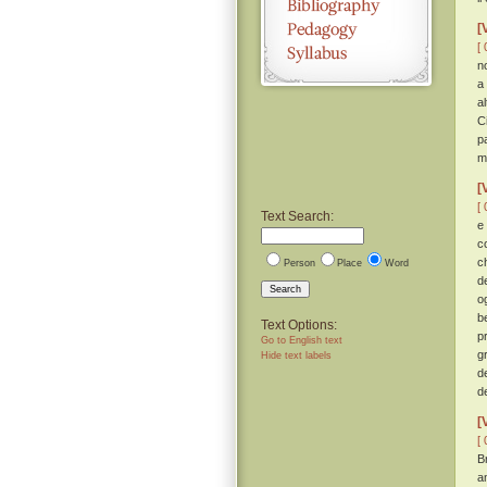
[
[ 
no
a
a
C
p
m
[
[ 
Text Search:
e
c
c
Person
Place
Word
d
Search
o
b
Text Options:
p
Go to English text
g
Hide text labels
d
d
[
[ 
Br
a