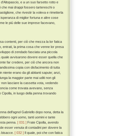
d'Altopascio, e a un suo farsetto rotto e
ri che mai drappi fossero tartereschi o
Castiglione, che rivestir la voleva e rimetterla
n isperanza di miglior fortuna e altre cose
ome le piú delle sue imprese facevano,
a contenti, per ciò che mezza la lor fatica
o, entrati, la prima cosa che venne lor presa
 viluppo di zendado fasciata una piccola
 la quale avvisarono dovere esser quella che
mente far credere, per ciò che ancora non
randissima copia con disfacimento di tutta
 niente erano da gli abitanti sapute; anzi,
unga la maggior parte mai uditi non gli
r non lasciare la cassetta vota, vedendo
acconcia come trovata avevano, senza
e Cipolla, in luogo della penna trovando
nna dell'agnol Gabriello dopo nona, detta la
o ebbero ogni uomo, tanti uomini e tante
uesta penna.
[ 031 ]
Frate Cipolla, avendo
de esser venuta di contadini per dovere la
a bisacce.
[ 032 ]
Il quale, poi che con fatica