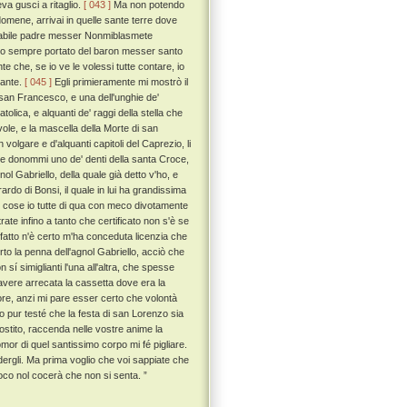
va gusci a ritaglio.
[ 043 ]
Ma non potendo
domene, arrivai in quelle sante terre dove
venerabile padre messer Nonmiblasmete
o ho sempre portato del baron messer santo
te che, se io ve le volessi tutte contare, io
uante.
[ 045 ]
Egli primieramente mi mostrò il
a san Francesco, e una dell'unghie de'
tolica, e alquanti de' raggi della stella che
ole, e la mascella della Morte di san
 volgare e d'alquanti capitoli del Caprezio, li
e donommi uno de' denti della santa Croce,
l Gabriello, della quale già detto v'ho, e
rdo di Bonsi, il quale in lui ha grandissima
ali cose io tutte di qua con meco divotamente
ate infino a tanto che certificato non s'è se
 fatto n'è certo m'ha conceduta licenzia che
to la penna dell'agnol Gabriello, acciò che
n sí simiglianti l'una all'altra, che spesse
 avere arrecata la cassetta dove era la
rore, anzi mi pare esser certo che volontà
o pur testé che la festa di san Lorenzo sia
rostito, raccenda nelle vostre anime la
omor di quel santissimo corpo mi fé pigliare.
edergli. Ma prima voglio che voi sappiate che
oco nol cocerà che non si senta. ”