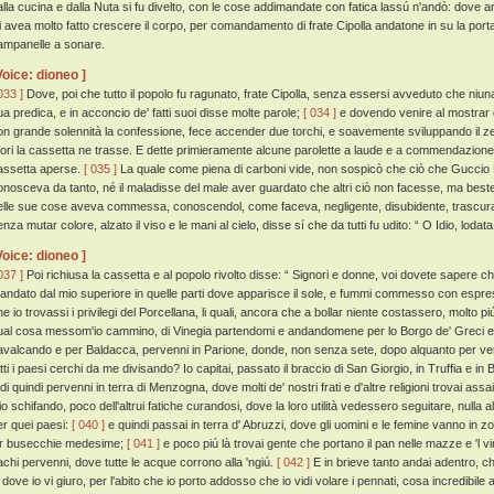
alla cucina e dalla Nuta si fu divelto, con le cose addimandate con fatica lassú n'andò: dove an
li avea molto fatto crescere il corpo, per comandamento di frate Cipolla andatone in su la porta
ampanelle a sonare.
Voice: dioneo ]
033 ]
Dove, poi che tutto il popolo fu ragunato, frate Cipolla, senza essersi avveduto che ni
ua predica, e in acconcio de' fatti suoi disse molte parole;
[ 034 ]
e dovendo venire al mostrar d
on grande solennità la confessione, fece accender due torchi, e soavemente sviluppando il ze
uori la cassetta ne trasse. E dette primieramente alcune parolette a laude e a commendazione de
assetta aperse.
[ 035 ]
La quale come piena di carboni vide, non sospicò che ciò che Guccio Ba
onosceva da tanto, né il maladisse del male aver guardato che altri ciò non facesse, ma beste
elle sue cose aveva commessa, conoscendol, come faceva, negligente, disubidente, trascu
nza mutar colore, alzato il viso e le mani al cielo, disse sí che da tutti fu udito: “ O Idio, loda
Voice: dioneo ]
037 ]
Poi richiusa la cassetta e al popolo rivolto disse: “ Signori e donne, voi dovete sapere c
andato dal mio superiore in quelle parti dove apparisce il sole, e fummi commesso con esp
e io trovassi i privilegi del Porcellana, li quali, ancora che a bollar niente costassero, molto piú
ual cosa messom'io cammino, di Vinegia partendomi e andandomene per lo Borgo de' Greci e 
avalcando e per Baldacca, pervenni in Parione, donde, non senza sete, dopo alquanto per ve
tti i paesi cerchi da me divisando? Io capitai, passato il braccio di San Giorgio, in Truffia e in 
di quindi pervenni in terra di Menzogna, dove molti de' nostri frati e d'altre religioni trovai assai,
io schifando, poco dell'altrui fatiche curandosi, dove la loro utilità vedessero seguitare, nul
er quei paesi:
[ 040 ]
e quindi passai in terra d' Abruzzi, dove gli uomini e le femine vanno in zoc
or busecchie medesime;
[ 041 ]
e poco piú là trovai gente che portano il pan nelle mazze e 'l vi
achi pervenni, dove tutte le acque corrono alla 'ngiú.
[ 042 ]
E in brieve tanto andai adentro, ch
à dove io vi giuro, per l'abito che io porto addosso che io vidi volare i pennati, cosa incredibile