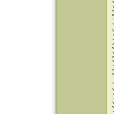
r
r
in
i
a
t
[
[ 
e
p
c
e
e
I
d
a
c
e
c
[
[ 
m
f
b
p