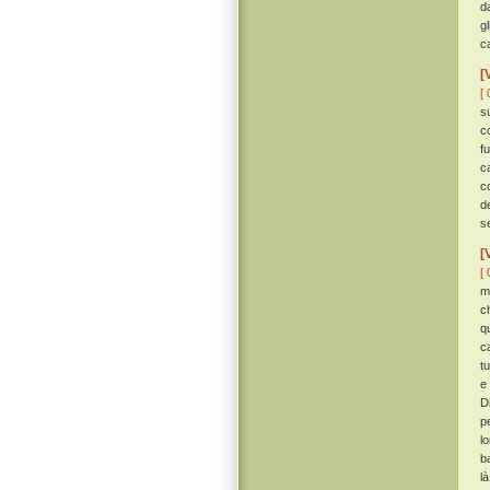
d
g
c
[
[ 
s
c
f
c
c
d
se
[
[ 
m
ch
q
c
tu
e 
D
p
l
b
l