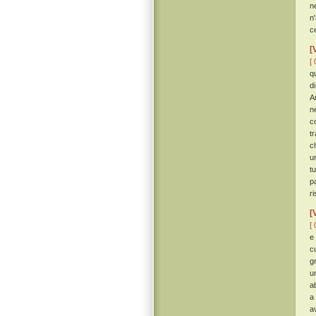
n
n
c
[
[ 
q
d
A
n
c
t
c
u
t
p
r
[
[ 
e
c
g
un
a
a
a