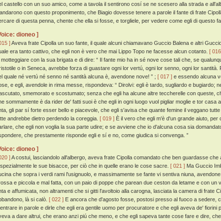
el castello con un suo amico, come a tavola il sentirono cosí se ne scesero alla strada e all'a
'andarono con questo proponimento, che Biagio dovesse tenere a parole il fante di frate Cipoll
ercare di questa penna, chente che ella si fosse, e torgliele, per vedere come egli di questo fa
Voice: dioneo ]
015 ]
Aveva frate Cipolla un suo fante, il quale alcuni chiamavano Guccio Balena e altri Guccio 
uale era tanto cattivo, che egli non è vero che mai Lippo Topo ne facesse alcun cotanto.
[ 016
i motteggiare con la sua brigata e di dire: “ Il fante mio ha in sé nove cose tali che, se qualunq
ristotile o in Seneca, avrebbe forza di guastare ogni lor vertú, ogni lor senno, ogni lor santi
el quale né vertú né senno né santità alcuna è, avendone nove! ” ;
[ 017 ]
e essendo alcuna vo
ose, e egli, avendole in rima messe, rispondeva: “ Dirolvi: egli è tardo, sugliardo e bugiardo; 
rascutato, smemorato e scostumato; senza che egli ha alcune altre teccherelle con queste, che
he sommamente è da rider de' fatti suoi è che egli in ogni luogo vuol pigliar moglie e tor casa
nta, gli par sí forte esser bello e piacevole, che egli s'avisa che quante femine il veggano tutte
utte andrebbe dietro perdendo la coreggia.
[ 019 ]
È il vero che egli m'è d'un grande aiuto, per
arlare, che egli non voglia la sua parte udire; e se avviene che io d'alcuna cosa sia domandat
ispondere, che prestamente risponde egli e sí e no, come giudica si convenga. ”
Voice: dioneo ]
020 ]
A costui, lasciandolo all'albergo, aveva frate Cipolla comandato che ben guardasse ch
 spezialmente le sue bisacce, per ciò che in quelle erano le cose sacre.
[ 021 ]
Ma Guccio Imbra
ucina che sopra i verdi rami l'usignuolo, e massimamente se fante vi sentiva niuna, avendone 
rossa e piccola e mal fatta, con un paio di poppe che parean due ceston da letame e con un v
ta e affumicata, non altramenti che si gitti l'avoltoio alla carogna, lasciata la camera di frate C
bbandono, là si calò.
[ 022 ]
E ancora che d'agosto fosse, postosi presso al fuoco a sedere, 
 entrare in parole e dirle che egli era gentile uomo per procuratore e che egli aveva de' fiorini 
veva a dare altrui, che erano anzi piú che meno, e che egli sapeva tante cose fare e dire, 