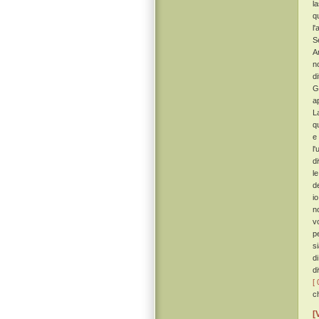
l
q
l
S
A
n
d
G
a
L
q
e
l
d
le
d
i
no
v
p
s
d
d
[ 
c
[