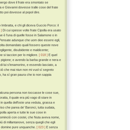
lbergo dove il frate era smontato se
a e Giovanni dovesse tralle cose del frate
tto poi dovesse al popol dire.
Imbratta, e chi gli diceva Guccio Porco: il
 ]
Di cui spesse volte frate Cipolla era usato
ue è l'una di quelle fosse in Salamone o in
tà. Pensate adunque che uom dee essere egli,
lta domandato quali fossero queste nove
negligente, disubidente e maldicente;
 si taccion per lo migliore.
[ 018 ]
E quel
 a pigione; e avendo la barba grande e nera e
 di lui s'innamorino, e essendo lasciato, a
 ciò che mai niun non mi vuol sí segreto
o, ha sí gran paura che io non sappia
e alcuna persona non toccasse le cose sue,
tta, il quale era piú vago di stare in
in quella dell'oste una veduta, grassa e
iso che parea de' Baronci, tutta sudata,
ipolla aperta e tutte le sue cose in
cominciò con costei, che Nuta aveva nome,
piú di millantanove, senza quegli che egli
che domine pure unquanche.
[ 023 ]
E senza