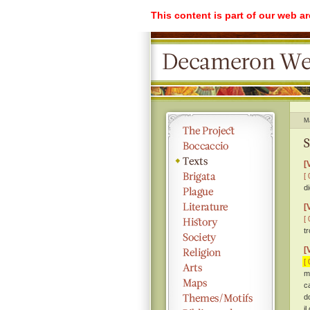
This content is part of our web a
M
S
[
[ 
d
[
[ 
t
[
[ 
m
c
d
il