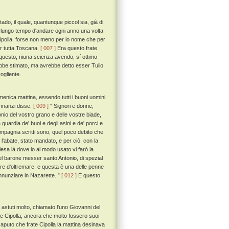
ado, il quale, quantunque piccol sia, già di
 lungo tempo d'andare ogni anno una volta
te Cipolla, forse non meno per lo nome che per
er tutta Toscana.
[ 007 ]
Era questo frate
 a questo, niuna scienza avendo, sí ottimo
ebbe stimato, ma avrebbe detto esser Tulio
ogliente.
menica mattina, essendo tutti i buoni uomini
 innanzi disse:
[ 009 ]
“ Signori e donne,
io del vostro grano e delle vostre biade,
guardia de' buoi e degli asini e de' porci e
ompagnia scritti sono, quel poco debito che
l'abate, stato mandato, e per ciò, con la
esa là dove io al modo usato vi farò la
 del barone messer santo Antonio, di spezial
erre d'oltremare: e questa è una delle penne
annunziare in Nazarette. ”
[ 012 ]
E questo
i astuti molto, chiamato l'uno Giovanni del
frate Cipolla, ancora che molto fossero suoi
puto che frate Cipolla la mattina desinava