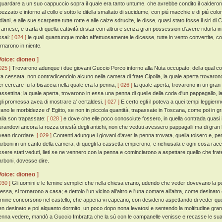
iguardare a un suo cappuccio sopra il quale era tanto untume, che avrebbe condito il calderon 
ipezzato e intorno al collo e sotto le ditella smaltato di sucidume, con piú macchie e di piú colo
diani, e alle sue scarpette tutte rotte e alle calze sdrucite, le disse, quasi stato fosse il siri di 
n arnese, e trarla di quella cattività di star con altrui e senza gran possession d'avere ridurla i
ssai:
[ 024 ]
le quali quantunque molto affettuosamente le dicesse, tutte in vento convertite, c
ornarono in niente.
Voice: dioneo ]
025 ]
Trovarono adunque i due giovani Guccio Porco intorno alla Nuta occupato; della qual cos
ra cessata, non contradicendolo alcuno nella camera di frate Cipolla, la quale aperta trovaron
er cercare fu la bisaccia nella quale era la penna;
[ 026 ]
la quale aperta, trovarono in un gran
assettina; la quale aperta, trovarono in essa una penna di quelle della coda d'un pappagallo,
gli promessa avea di mostrare a' certaldesi.
[ 027 ]
E certo egli il poteva a quei tempi leggier
rano le morbidezze d' Egitto, se non in piccola quantità, trapassate in Toscana, come poi in g
talia son trapassate:
[ 028 ]
e dove che elle poco conosciute fossero, in quella contrada quasi in
urandovi ancora la rozza onestà degli antichi, non che veduti avessero pappagalli ma di gran l
vean ricordare.
[ 029 ]
Contenti adunque i giovani d'aver la penna trovata, quella tolsero e, pe
arboni in un canto della camera, di quegli la cassetta empierono; e richiusala e ogni cosa r
ssere stati veduti, lieti se ne vennero con la penna e cominciarono a aspettare quello che frat
arboni, dovesse dire.
Voice: dioneo ]
030 ]
Gli uomini e le femine semplici che nella chiesa erano, udendo che veder dovevano la pe
essa, si tornarono a casa; e dettolo l'un vicino all'altro e l'una comare all'altra, come desinat
emine concorsono nel castello, che appena vi capeano, con desiderio aspettando di veder q
en desinato e poi alquanto dormito, un poco dopo nona levatosi e sentendo la moltitudine gran
enna vedere, mandò a Guccio Imbratta che la sú con le campanelle venisse e recasse le su