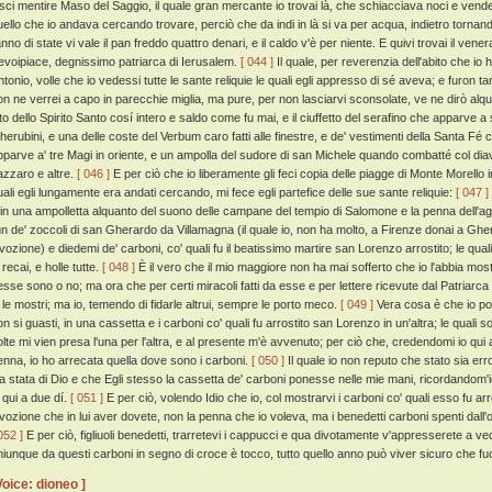
asci mentire Maso del Saggio, il quale gran mercante io trovai là, che schiacciava noci e vende
uello che io andava cercando trovare, perciò che da indi in là si va per acqua, indietro tornan
'anno di state vi vale il pan freddo quattro denari, e il caldo v'è per niente. E quivi trovai il 
evoipiace, degnissimo patriarca di Ierusalem.
[ 044 ]
Il quale, per reverenzia dell'abito che i
ntonio, volle che io vedessi tutte le sante reliquie le quali egli appresso di sé aveva; e furon tan
on ne verrei a capo in parecchie miglia, ma pure, per non lasciarvi sconsolate, ve ne dirò alq
ito dello Spirito Santo cosí intero e saldo come fu mai, e il ciuffetto del serafino che apparve 
herubini, e una delle coste del Verbum caro fatti alle finestre, e de' vestimenti della Santa Fé ca
pparve a' tre Magi in oriente, e un ampolla del sudore di san Michele quando combatté col diav
azzaro e altre.
[ 046 ]
E per ciò che io liberamente gli feci copia delle piagge di Monte Morello in
uali egli lungamente era andati cercando, mi fece egli partefice delle sue sante reliquie:
[ 047 ]
 in una ampolletta alquanto del suono delle campane del tempio di Salomone e la penna dell'agno
'un de' zoccoli di san Gherardo da Villamagna (il quale io, non ha molto, a Firenze donai a Ghera
ivozione) e diedemi de' carboni, co' quali fu il beatissimo martire san Lorenzo arrostito; le qu
 recai, e holle tutte.
[ 048 ]
È il vero che il mio maggiore non ha mai sofferto che io l'abbia mostr
esse sono o no; ma ora che per certi miracoli fatti da esse e per lettere ricevute dal Patriarca
o le mostri; ma io, temendo di fidarle altrui, sempre le porto meco.
[ 049 ]
Vera cosa è che io por
n si guasti, in una cassetta e i carboni co' quali fu arrostito san Lorenzo in un'altra; le quali so
olte mi vien presa l'una per l'altra, e al presente m'è avvenuto; per ciò che, credendomi io qui
enna, io ho arrecata quella dove sono i carboni.
[ 050 ]
Il quale io non reputo che stato sia er
ia stata di Dio e che Egli stesso la cassetta de' carboni ponesse nelle mie mani, ricordandom'i
i qui a due dí.
[ 051 ]
E per ciò, volendo Idio che io, col mostrarvi i carboni co' quali esso fu ar
ivozione che in lui aver dovete, non la penna che io voleva, ma i benedetti carboni spenti dall'
052 ]
E per ciò, figliuoli benedetti, trarretevi i cappucci e qua divotamente v'appresserete a v
hiunque da questi carboni in segno di croce è tocco, tutto quello anno può viver sicuro che fu
Voice: dioneo ]