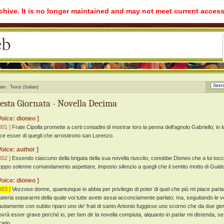
rchive. It is no longer maintained and may not meet current access
ain
Texts (Italian)
esta Giornata - Novella Decima
Voice: dioneo ]
001 ]
Frate Cipolla promette a certi contadini di mostrar loro la penna dell'agnolo Gabriello; in 
ice esser di quegli che arrostirono san Lorenzo.
Voice: author ]
002 ]
Essendo ciascuno della brigata della sua novella riuscito, conobbe Dioneo che a lui tocca
roppo solenne comandamento aspettare, imposto silenzio a quegli che il sentito motto di Guid
Voice: dioneo ]
003 ]
Vezzose donne, quantunque io abbia per privilegio di poter di quel che piú mi piace parlar
ateria separarmi della quale voi tutte avete assai acconciamente parlato; ma, seguitando le v
autamente con subito riparo uno de' frati di santo Antonio fuggisse uno scorno che da due gio
ovrà esser grave perché io, per ben dir la novella compiuta, alquanto in parlar mi distenda, se
 cielo.