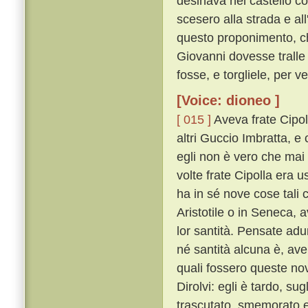
desinava nel castello c
scesero alla strada e al
questo proponimento, che
Giovanni dovesse tralle 
fosse, e torgliele, per 
[Voice: dioneo ]
[ 015 ]
Aveva frate Cipol
altri Guccio Imbratta, e 
egli non è vero che mai
volte frate Cipolla era u
ha in sé nove cose tali 
Aristotile o in Seneca, 
lor santità. Pensate ad
né santità alcuna è, av
quali fossero queste no
Dirolvi: egli è tardo, s
trascutato, smemorato e