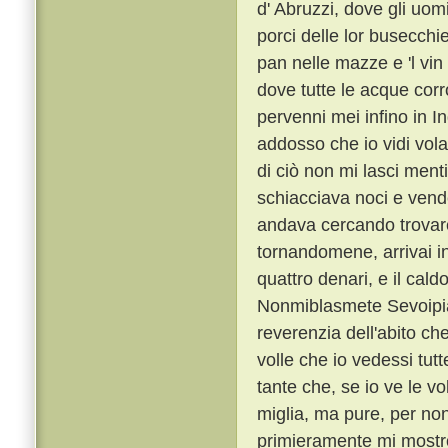
d' Abruzzi, dove gli uom
porci delle lor busecc
pan nelle mazze e 'l vin
dove tutte le acque corr
pervenni mei infino in In
addosso che io vidi vola
di ciò non mi lasci ment
schiacciava noci e vende
andava cercando trovare,
tornandomene, arrivai in 
quattro denari, e il cald
Nonmiblasmete Sevoipia
reverenzia dell'abito c
volle che io vedessi tutt
tante che, se io ve le vo
miglia, ma pure, per non
primieramente mi mostrò 