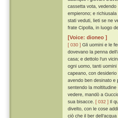
cassetta vota, vedendo c
empierono; e richiusala
stati veduti, lieti se n
frate Cipolla, in luogo 
[Voice: dioneo ]
[ 030 ]
Gli uomini e le f
dovevano la penna dell'
casa; e dettolo l'un vici
ogni uomo, tanti uomini
capeano, con desiderio
avendo ben desinato e p
sentendo la moltitudine
vedere, mandò a Guccio 
sua bisacce.
[ 032 ]
Il q
divelto, con le cose ad
ciò che il ber dell'acqu