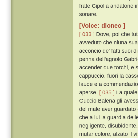
frate Cipolla andatone i
sonare.
[Voice: dioneo ]
[ 033 ]
Dove, poi che tutt
avveduto che niuna sua 
acconcio de' fatti suoi 
penna dell'agnolo Gabrie
accender due torchi, e 
cappuccio, fuori la cass
laude e a commendazione
aperse.
[ 035 ]
La quale 
Guccio Balena gli avesse
del male aver guardato 
che a lui la guardia d
negligente, disubidente
mutar colore, alzato il vi