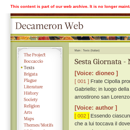
This content is part of our web archive. It is no longer mai
Main
Texts (Italian)
Sesta Giornata -
[Voice: dioneo ]
[ 001 ]
Frate Cipolla prom
Gabriello; in luogo dell
arrostirono san Lorenzo
[Voice: author ]
[ 002 ]
Essendo ciascuno 
che a lui toccava il dov