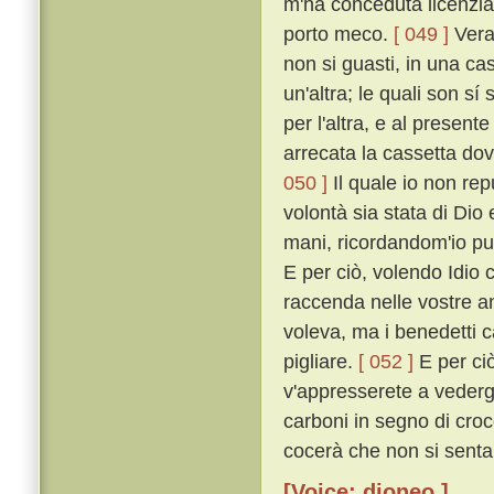
m'ha conceduta licenzia 
porto meco.
[ 049 ]
Vera 
non si guasti, in una cas
un'altra; le quali son sí 
per l'altra, e al presen
arrecata la cassetta dov
050 ]
Il quale io non rep
volontà sia stata di Dio
mani, ricordandom'io pur
E per ciò, volendo Idio c
raccenda nelle vostre an
voleva, ma i benedetti c
pigliare.
[ 052 ]
E per ciò
v'appresserete a vederg
carboni in segno di croc
cocerà che non si senta.
[Voice: dioneo ]