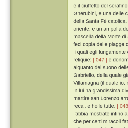
e il ciuffetto del seraf
Gherubini, e una delle co
della Santa Fé catolica, 
oriente, e un ampolla d
mascella della Morte di
feci copia delle piagge 
li quali egli lungamente
reliquie:
[ 047 ]
e donomm
alquanto del suono dell
Gabriello, della quale gi
Villamagna (il quale io,
in lui ha grandissima div
martire san Lorenzo arro
recai, e holle tutte.
[ 048
l'abbia mostrate infino 
che per certi miracoli fa