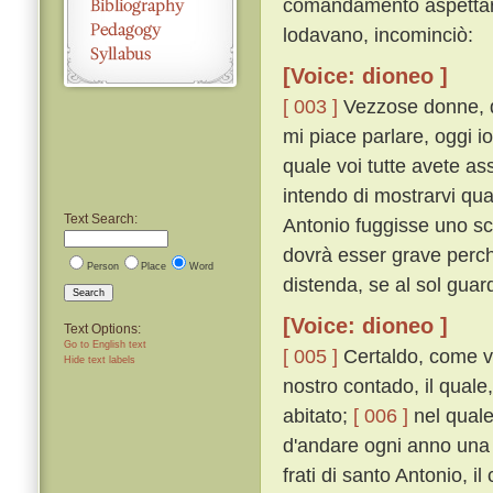
comandamento aspettare,
lodavano, incominciò:
[Voice: dioneo ]
[ 003 ]
Vezzose donne, qu
mi piace parlare, oggi i
quale voi tutte avete a
intendo di mostrarvi qua
Text Search:
Antonio fuggisse uno sc
dovrà esser grave perché
Person
Place
Word
distenda, se al sol guard
Search
[Voice: dioneo ]
Text Options:
Go to English text
[ 005 ]
Certaldo, come vo
Hide text labels
nostro contado, il quale,
abitato;
[ 006 ]
nel quale
d'andare ogni anno una vo
frati di santo Antonio, 