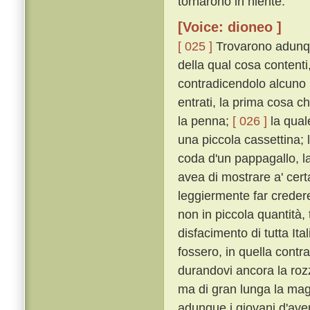
tornarono in niente.
[Voice: dioneo ]
[ 025 ]
Trovarono adunqu
della qual cosa contenti
contradicendolo alcuno n
entrati, la prima cosa c
la penna;
[ 026 ]
la qual
una piccola cassettina; 
coda d'un pappagallo, l
avea di mostrare a' cert
leggiermente far creder
non in piccola quantità
disfacimento di tutta Ita
fossero, in quella contra
durandovi ancora la roz
ma di gran lunga la magg
adunque i giovani d'aver