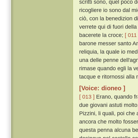
scritti sono, quel poco 
ricogliere io sono dal m
ciò, con la benedizion 
verrete qui di fuori dell
bacerete la croce;
[ 011 
barone messer santo Ant
reliquia, la quale io me
una delle penne dell'agn
rimase quando egli la v
tacque e ritornossi alla
[Voice: dioneo ]
[ 013 ]
Erano, quando frat
due giovani astuti molto
Pizzini, li quali, poi che
ancora che molto fossero
questa penna alcuna be