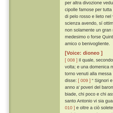
per altra divozione vedu
cipolle famose per tutt
di pelo rosso e lieto nel
scienza avendo, sí ottim
non solamente un gran r
medesimo o forse Quintil
amico o benivogliente.
[Voice: dioneo ]
[ 008 ]
Il quale, secondo
volta; e una domenica ma
torno venuti alla messa 
disse:
[ 009 ]
“ Signori 
anno a' poveri del baro
biade, chi poco e chi as
santo Antonio vi sia guar
010 ]
e oltre a ciò sole