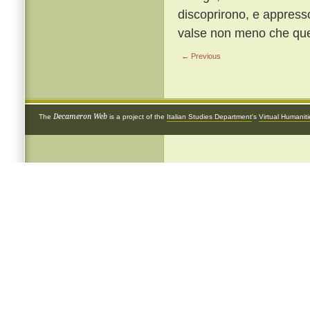
discoprirono, e appresso
valse non meno che quel 
← Previous
Decameron Web
The
is a project of the
Italian Studies Department
's
Virtual Humanit