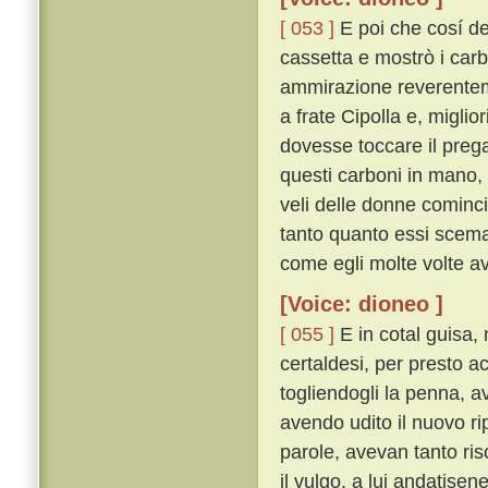
[ 053 ]
E poi che cosí de
cassetta e mostrò i carb
ammirazione reverenteme
a frate Cipolla e, miglio
dovesse toccare il pre
questi carboni in mano, s
veli delle donne cominc
tanto quanto essi scemav
come egli molte volte a
[Voice: dioneo ]
[ 055 ]
E in cotal guisa, 
certaldesi, per presto a
togliendogli la penna, a
avendo udito il nuovo ri
parole, avevan tanto ri
il vulgo, a lui andatise