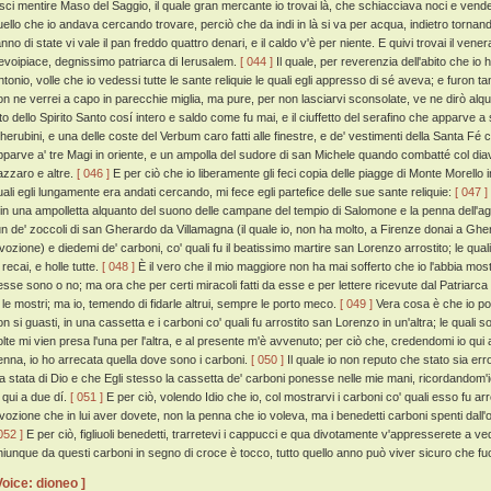
asci mentire Maso del Saggio, il quale gran mercante io trovai là, che schiacciava noci e vende
uello che io andava cercando trovare, perciò che da indi in là si va per acqua, indietro tornan
'anno di state vi vale il pan freddo quattro denari, e il caldo v'è per niente. E quivi trovai il 
evoipiace, degnissimo patriarca di Ierusalem.
[ 044 ]
Il quale, per reverenzia dell'abito che i
ntonio, volle che io vedessi tutte le sante reliquie le quali egli appresso di sé aveva; e furon tan
on ne verrei a capo in parecchie miglia, ma pure, per non lasciarvi sconsolate, ve ne dirò alq
ito dello Spirito Santo cosí intero e saldo come fu mai, e il ciuffetto del serafino che apparve 
herubini, e una delle coste del Verbum caro fatti alle finestre, e de' vestimenti della Santa Fé ca
pparve a' tre Magi in oriente, e un ampolla del sudore di san Michele quando combatté col diav
azzaro e altre.
[ 046 ]
E per ciò che io liberamente gli feci copia delle piagge di Monte Morello in
uali egli lungamente era andati cercando, mi fece egli partefice delle sue sante reliquie:
[ 047 ]
 in una ampolletta alquanto del suono delle campane del tempio di Salomone e la penna dell'agno
'un de' zoccoli di san Gherardo da Villamagna (il quale io, non ha molto, a Firenze donai a Ghera
ivozione) e diedemi de' carboni, co' quali fu il beatissimo martire san Lorenzo arrostito; le qu
 recai, e holle tutte.
[ 048 ]
È il vero che il mio maggiore non ha mai sofferto che io l'abbia mostr
esse sono o no; ma ora che per certi miracoli fatti da esse e per lettere ricevute dal Patriarca
o le mostri; ma io, temendo di fidarle altrui, sempre le porto meco.
[ 049 ]
Vera cosa è che io por
n si guasti, in una cassetta e i carboni co' quali fu arrostito san Lorenzo in un'altra; le quali so
olte mi vien presa l'una per l'altra, e al presente m'è avvenuto; per ciò che, credendomi io qui
enna, io ho arrecata quella dove sono i carboni.
[ 050 ]
Il quale io non reputo che stato sia er
ia stata di Dio e che Egli stesso la cassetta de' carboni ponesse nelle mie mani, ricordandom'i
i qui a due dí.
[ 051 ]
E per ciò, volendo Idio che io, col mostrarvi i carboni co' quali esso fu ar
ivozione che in lui aver dovete, non la penna che io voleva, ma i benedetti carboni spenti dall'
052 ]
E per ciò, figliuoli benedetti, trarretevi i cappucci e qua divotamente v'appresserete a v
hiunque da questi carboni in segno di croce è tocco, tutto quello anno può viver sicuro che fu
Voice: dioneo ]