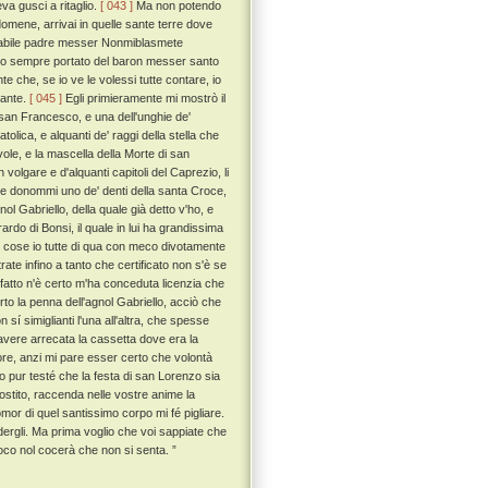
va gusci a ritaglio.
[ 043 ]
Ma non potendo
domene, arrivai in quelle sante terre dove
venerabile padre messer Nonmiblasmete
o ho sempre portato del baron messer santo
te che, se io ve le volessi tutte contare, io
uante.
[ 045 ]
Egli primieramente mi mostrò il
a san Francesco, e una dell'unghie de'
tolica, e alquanti de' raggi della stella che
ole, e la mascella della Morte di san
 volgare e d'alquanti capitoli del Caprezio, li
e donommi uno de' denti della santa Croce,
l Gabriello, della quale già detto v'ho, e
rdo di Bonsi, il quale in lui ha grandissima
ali cose io tutte di qua con meco divotamente
ate infino a tanto che certificato non s'è se
 fatto n'è certo m'ha conceduta licenzia che
to la penna dell'agnol Gabriello, acciò che
n sí simiglianti l'una all'altra, che spesse
 avere arrecata la cassetta dove era la
rore, anzi mi pare esser certo che volontà
o pur testé che la festa di san Lorenzo sia
rostito, raccenda nelle vostre anime la
omor di quel santissimo corpo mi fé pigliare.
edergli. Ma prima voglio che voi sappiate che
oco nol cocerà che non si senta. ”