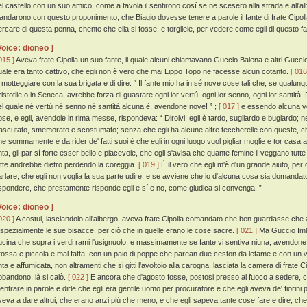
el castello con un suo amico, come a tavola il sentirono cosí se ne scesero alla strada e all'a
'andarono con questo proponimento, che Biagio dovesse tenere a parole il fante di frate Cipoll
ercare di questa penna, chente che ella si fosse, e torgliele, per vedere come egli di questo fa
Voice: dioneo ]
015 ]
Aveva frate Cipolla un suo fante, il quale alcuni chiamavano Guccio Balena e altri Guccio 
uale era tanto cattivo, che egli non è vero che mai Lippo Topo ne facesse alcun cotanto.
[ 016
i motteggiare con la sua brigata e di dire: “ Il fante mio ha in sé nove cose tali che, se qualunq
ristotile o in Seneca, avrebbe forza di guastare ogni lor vertú, ogni lor senno, ogni lor santi
el quale né vertú né senno né santità alcuna è, avendone nove! ” ;
[ 017 ]
e essendo alcuna vo
ose, e egli, avendole in rima messe, rispondeva: “ Dirolvi: egli è tardo, sugliardo e bugiardo; 
rascutato, smemorato e scostumato; senza che egli ha alcune altre teccherelle con queste, che
he sommamente è da rider de' fatti suoi è che egli in ogni luogo vuol pigliar moglie e tor casa
nta, gli par sí forte esser bello e piacevole, che egli s'avisa che quante femine il veggano tutte
utte andrebbe dietro perdendo la coreggia.
[ 019 ]
È il vero che egli m'è d'un grande aiuto, per
arlare, che egli non voglia la sua parte udire; e se avviene che io d'alcuna cosa sia domandat
ispondere, che prestamente risponde egli e sí e no, come giudica si convenga. ”
Voice: dioneo ]
020 ]
A costui, lasciandolo all'albergo, aveva frate Cipolla comandato che ben guardasse ch
 spezialmente le sue bisacce, per ciò che in quelle erano le cose sacre.
[ 021 ]
Ma Guccio Imbra
ucina che sopra i verdi rami l'usignuolo, e massimamente se fante vi sentiva niuna, avendone 
rossa e piccola e mal fatta, con un paio di poppe che parean due ceston da letame e con un v
ta e affumicata, non altramenti che si gitti l'avoltoio alla carogna, lasciata la camera di frate C
bbandono, là si calò.
[ 022 ]
E ancora che d'agosto fosse, postosi presso al fuoco a sedere, 
 entrare in parole e dirle che egli era gentile uomo per procuratore e che egli aveva de' fiorini 
veva a dare altrui, che erano anzi piú che meno, e che egli sapeva tante cose fare e dire, 