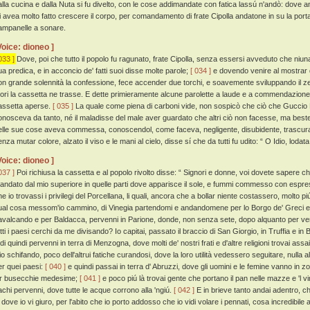
alla cucina e dalla Nuta si fu divelto, con le cose addimandate con fatica lassú n'andò: dove an
li avea molto fatto crescere il corpo, per comandamento di frate Cipolla andatone in su la porta
ampanelle a sonare.
Voice: dioneo ]
033 ]
Dove, poi che tutto il popolo fu ragunato, frate Cipolla, senza essersi avveduto che ni
ua predica, e in acconcio de' fatti suoi disse molte parole;
[ 034 ]
e dovendo venire al mostrar d
on grande solennità la confessione, fece accender due torchi, e soavemente sviluppando il ze
uori la cassetta ne trasse. E dette primieramente alcune parolette a laude e a commendazione de
assetta aperse.
[ 035 ]
La quale come piena di carboni vide, non sospicò che ciò che Guccio Ba
onosceva da tanto, né il maladisse del male aver guardato che altri ciò non facesse, ma beste
elle sue cose aveva commessa, conoscendol, come faceva, negligente, disubidente, trascu
nza mutar colore, alzato il viso e le mani al cielo, disse sí che da tutti fu udito: “ O Idio, loda
Voice: dioneo ]
037 ]
Poi richiusa la cassetta e al popolo rivolto disse: “ Signori e donne, voi dovete sapere c
andato dal mio superiore in quelle parti dove apparisce il sole, e fummi commesso con esp
e io trovassi i privilegi del Porcellana, li quali, ancora che a bollar niente costassero, molto piú
ual cosa messom'io cammino, di Vinegia partendomi e andandomene per lo Borgo de' Greci e 
avalcando e per Baldacca, pervenni in Parione, donde, non senza sete, dopo alquanto per ve
tti i paesi cerchi da me divisando? Io capitai, passato il braccio di San Giorgio, in Truffia e in 
di quindi pervenni in terra di Menzogna, dove molti de' nostri frati e d'altre religioni trovai assai,
io schifando, poco dell'altrui fatiche curandosi, dove la loro utilità vedessero seguitare, nul
er quei paesi:
[ 040 ]
e quindi passai in terra d' Abruzzi, dove gli uomini e le femine vanno in zoc
or busecchie medesime;
[ 041 ]
e poco piú là trovai gente che portano il pan nelle mazze e 'l vi
achi pervenni, dove tutte le acque corrono alla 'ngiú.
[ 042 ]
E in brieve tanto andai adentro, ch
à dove io vi giuro, per l'abito che io porto addosso che io vidi volare i pennati, cosa incredibile