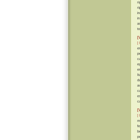
r
r
in
i
a
t
[
[ 
e
p
c
e
e
I
d
a
c
e
c
[
[ 
m
f
b
p