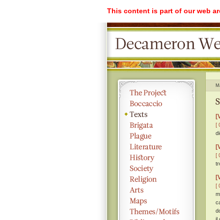
This content is part of our web a
M
S
[
[ 
d
[
[ 
t
[
[ 
m
c
d
il