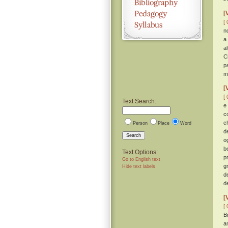
[
[ 
no
a
a
C
p
m
[
[ 
Text Search:
e
c
c
Person
Place
Word
d
Search
o
b
Text Options:
p
Go to English text
g
Hide text labels
d
d
[
[ 
Br
a