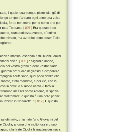
ado, il quale, quantunque piccol sia, già di
 lungo tempo d'andare ogni anno una volta
te Cipolla, forse non meno per lo nome che per
er tutta Toscana.
[ 007 ]
Era questo frate
 a questo, niuna scienza avendo, sí ottimo
ebbe stimato, ma avrebbe detto esser Tulio
ogliente.
menica mattina, essendo tutti i buoni uomini
 innanzi disse:
[ 009 ]
“ Signori e donne,
io del vostro grano e delle vostre biade,
guardia de' buoi e degli asini e de' porci e
ompagnia scritti sono, quel poco debito che
l'abate, stato mandato, e per ciò, con la
esa là dove io al modo usato vi farò la
 del barone messer santo Antonio, di spezial
erre d'oltremare: e questa è una delle penne
annunziare in Nazarette. ”
[ 012 ]
E questo
i astuti molto, chiamato l'uno Giovanni del
frate Cipolla, ancora che molto fossero suoi
puto che frate Cipolla la mattina desinava