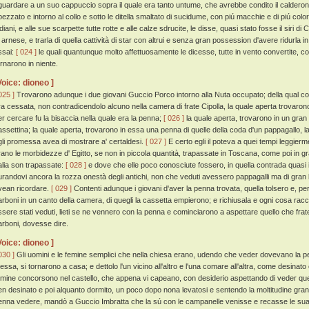
iguardare a un suo cappuccio sopra il quale era tanto untume, che avrebbe condito il calderon 
ipezzato e intorno al collo e sotto le ditella smaltato di sucidume, con piú macchie e di piú colo
diani, e alle sue scarpette tutte rotte e alle calze sdrucite, le disse, quasi stato fosse il siri di 
n arnese, e trarla di quella cattività di star con altrui e senza gran possession d'avere ridurla i
ssai:
[ 024 ]
le quali quantunque molto affettuosamente le dicesse, tutte in vento convertite, c
ornarono in niente.
Voice: dioneo ]
025 ]
Trovarono adunque i due giovani Guccio Porco intorno alla Nuta occupato; della qual cos
ra cessata, non contradicendolo alcuno nella camera di frate Cipolla, la quale aperta trovaron
er cercare fu la bisaccia nella quale era la penna;
[ 026 ]
la quale aperta, trovarono in un gran
assettina; la quale aperta, trovarono in essa una penna di quelle della coda d'un pappagallo,
gli promessa avea di mostrare a' certaldesi.
[ 027 ]
E certo egli il poteva a quei tempi leggier
rano le morbidezze d' Egitto, se non in piccola quantità, trapassate in Toscana, come poi in g
talia son trapassate:
[ 028 ]
e dove che elle poco conosciute fossero, in quella contrada quasi in
urandovi ancora la rozza onestà degli antichi, non che veduti avessero pappagalli ma di gran l
vean ricordare.
[ 029 ]
Contenti adunque i giovani d'aver la penna trovata, quella tolsero e, pe
arboni in un canto della camera, di quegli la cassetta empierono; e richiusala e ogni cosa r
ssere stati veduti, lieti se ne vennero con la penna e cominciarono a aspettare quello che frat
arboni, dovesse dire.
Voice: dioneo ]
030 ]
Gli uomini e le femine semplici che nella chiesa erano, udendo che veder dovevano la pe
essa, si tornarono a casa; e dettolo l'un vicino all'altro e l'una comare all'altra, come desinat
emine concorsono nel castello, che appena vi capeano, con desiderio aspettando di veder q
en desinato e poi alquanto dormito, un poco dopo nona levatosi e sentendo la moltitudine gran
enna vedere, mandò a Guccio Imbratta che la sú con le campanelle venisse e recasse le su