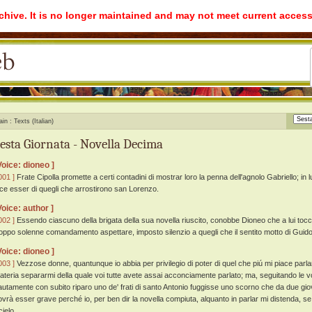
rchive. It is no longer maintained and may not meet current access
ain
Texts (Italian)
esta Giornata - Novella Decima
Voice: dioneo ]
001 ]
Frate Cipolla promette a certi contadini di mostrar loro la penna dell'agnolo Gabriello; in 
ice esser di quegli che arrostirono san Lorenzo.
Voice: author ]
002 ]
Essendo ciascuno della brigata della sua novella riuscito, conobbe Dioneo che a lui tocca
roppo solenne comandamento aspettare, imposto silenzio a quegli che il sentito motto di Guid
Voice: dioneo ]
003 ]
Vezzose donne, quantunque io abbia per privilegio di poter di quel che piú mi piace parlar
ateria separarmi della quale voi tutte avete assai acconciamente parlato; ma, seguitando le v
autamente con subito riparo uno de' frati di santo Antonio fuggisse uno scorno che da due gio
ovrà esser grave perché io, per ben dir la novella compiuta, alquanto in parlar mi distenda, se
 cielo.