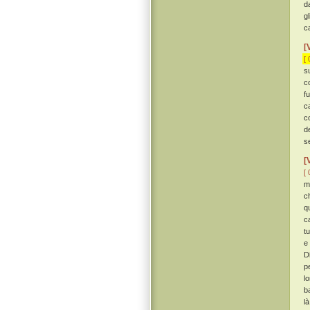
d
g
c
[
[ 
s
c
f
c
c
d
se
[
[ 
m
ch
q
c
tu
e 
D
p
l
b
l