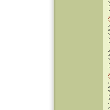
n
n
c
[
[ 
q
d
A
n
c
t
c
u
t
p
r
[
[ 
e
c
g
un
a
a
a