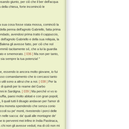
sando giunto, per ciò che il ber dell'acqua
 della chiesa, forte incominciò le
una sua cosa fosse stata mossa, cominciò la
ella penna dell'agnolo Gabriello, fatta prima
ndado, avendosi prima tratto il cappuccio,
ll'agnolo Gabriello e della sua reliquia, la
lena gli avesse fatto, per ciò che nol
mmiò tacitamente sé, che a lui la guardia
rato e smemorato.
[ 036 ]
Ma non per tanto,
ta sia sempre la tua potenzia! ”
he, essendo io ancora molto giovane, io fui
resso comandamento che io cercassi tanto
 utili sono a altrui che a noi.
[ 038 ]
Per la
di quindi per lo reame del Garbo
nni in Sardigna.
[ 039 ]
Ma perché vi vo io
Buffia, paesi molto abitati e con gran popoli;
 li quali tutti il disagio andavan per l'amor di
la altra moneta spendendo che senza conio
coli su pe' monti, rivestendo i porci delle
n nelle sacca: da' quali alle montagne de'
e io pervenni mei infino in India Pastinaca,
 a chi non gli avesse veduti; ma di ciò non mi