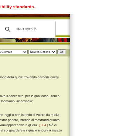
ibility standards.
luogo della quale trovando carboni, quegli
va il dover dire; per la qual cosa, senza
o lodavano, incominciò:
e, oggi io non intendo di volere da quella
ostre pedate, intendo di mostrarvi quanto
vani apparecchiato gli era.
[ 004 ]
Né vi
 al sol guarderete il qual è ancora a mezzo