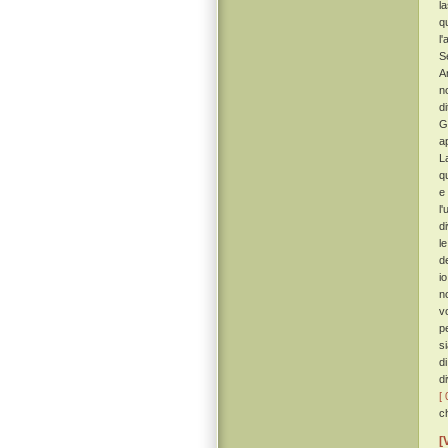
l
q
l
S
A
n
d
G
a
L
q
e
l
d
le
d
i
no
v
p
s
d
d
[ 
c
[