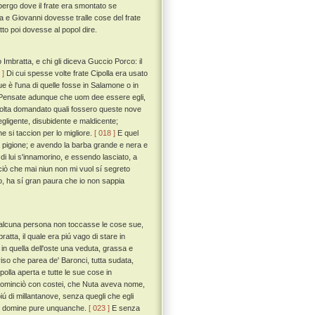
lbergo dove il frate era smontato se
a e Giovanni dovesse tralle cose del frate
tto poi dovesse al popol dire.
Imbratta, e chi gli diceva Guccio Porco: il
 ]
Di cui spesse volte frate Cipolla era usato
ue è l'una di quelle fosse in Salamone o in
tà. Pensate adunque che uom dee essere egli,
lta domandato quali fossero queste nove
negligente, disubidente e maldicente;
 si taccion per lo migliore.
[ 018 ]
E quel
 a pigione; e avendo la barba grande e nera e
 di lui s'innamorino, e essendo lasciato, a
 ciò che mai niun non mi vuol sí segreto
o, ha sí gran paura che io non sappia
e alcuna persona non toccasse le cose sue,
tta, il quale era piú vago di stare in
in quella dell'oste una veduta, grassa e
iso che parea de' Baronci, tutta sudata,
ipolla aperta e tutte le sue cose in
cominciò con costei, che Nuta aveva nome,
piú di millantanove, senza quegli che egli
che domine pure unquanche.
[ 023 ]
E senza