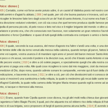
Voice: dioneo ]
005 ]
Certaldo, come voi forse avete potuto udire, è un castel di Valdelsa posto nel nostro cont
bili uomini e d'agiati fu abitato;
[ 006 ]
nel quale, per ciò che buona pastura vi trovava, usò un
 ricoglier le limosine fatte loro dagli sciocchi un de' frati di santo Antonio, il cui nome era fra
ltra divozione vedutovi volontieri, con ciò sia cosa che quel terreno produca cipolle famose p
ipolla di persona piccolo, di pelo rosso e lieto nel viso e il miglior brigante del mondo: e oltre
arlatore e pronto era, che chi conosciuto non l'avesse, non solamente un gran rettorico l'avr
edesimo o forse Quintiliano: e quasi di tutti quegli della contrada era compare o amico o beniv
Voice: dioneo ]
008 ]
Il quale, secondo la sua usanza, del mese d'agosto tra l'altre v'andò una volta; e una do
 le femine delle ville da torno venuti alla messa nella calonica, quando tempo gli parve, fattosi
ome voi sapete, vostra usanza è di mandare ogni anno a' poveri del baron messer Santo Anton
hi poco e chi assai, secondo il podere e la divozion sua, acciò che il beato santo Antonio vi sia 
elle pecore vostre;
[ 010 ]
e oltre a ciò solete pagare, e spezialmente quegli che alla nostra c
gni anno si paga una volta. Alle quali cose ricogliere io sono dal mio maggiore, cioè da messer 
enedizion di Dio, dopo nona, quando udirete sonare le campanelle, verrete qui di fuori della chi
redicazione, e bacerete la croce;
[ 011 ]
e oltre a ciò, per ciò che divotissimi tutti vi conosco
razia vi mostrerò una santissima e bella reliquia, la quale io medesimo già recai dalle sante t
ell'agnol Gabriello, la quale nella camera della Vergine Maria rimase quando egli la venne ad 
etto, si tacque e ritornossi alla messa.
Voice: dioneo ]
013 ]
Erano, quando frate Cipolla queste cose diceva, tra gli altri molti nella chiesa due giovan
agoniera e l'altro Biagio Pizzini, li quali, poi che alquanto tra sé ebbero riso della reliquia di 
mici e di sua brigata, seco proposero di fargli di questa penna alcuna beffa.
[ 014 ]
E avendo sa