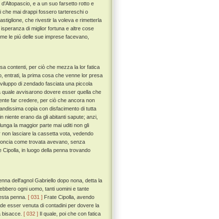
d'Altopascio, e a un suo farsetto rotto e
ri che mai drappi fossero tartereschi o
Castiglione, che rivestir la voleva e rimetterla
n isperanza di miglior fortuna e altre cose
ome le piú delle sue imprese facevano,
a contenti, per ciò che mezza la lor fatica
o, entrati, la prima cosa che venne lor presa
 viluppo di zendado fasciata una piccola
 la quale avvisarono dovere esser quella che
mente far credere, per ciò che ancora non
randissima copia con disfacimento di tutta
 niente erano da gli abitanti sapute; anzi,
unga la maggior parte mai uditi non gli
r non lasciare la cassetta vota, vedendo
acconcia come trovata avevano, senza
e Cipolla, in luogo della penna trovando
nna dell'agnol Gabriello dopo nona, detta la
o ebbero ogni uomo, tanti uomini e tante
uesta penna.
[ 031 ]
Frate Cipolla, avendo
de esser venuta di contadini per dovere la
a bisacce.
[ 032 ]
Il quale, poi che con fatica