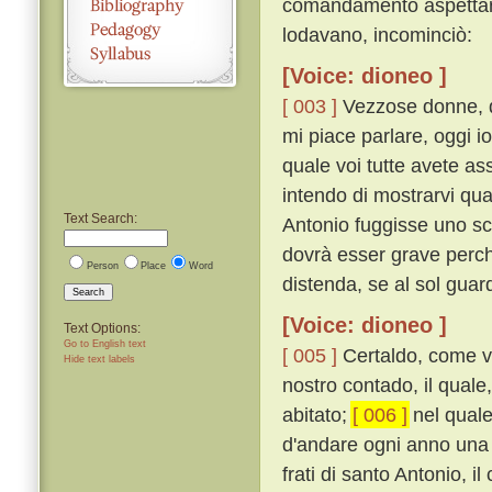
comandamento aspettare,
lodavano, incominciò:
[Voice: dioneo ]
[ 003 ]
Vezzose donne, qu
mi piace parlare, oggi i
quale voi tutte avete a
intendo di mostrarvi qua
Text Search:
Antonio fuggisse uno sc
dovrà esser grave perché
Person
Place
Word
distenda, se al sol guard
Search
[Voice: dioneo ]
Text Options:
Go to English text
[ 005 ]
Certaldo, come vo
Hide text labels
nostro contado, il quale,
abitato;
[ 006 ]
nel quale
d'andare ogni anno una vo
frati di santo Antonio, 