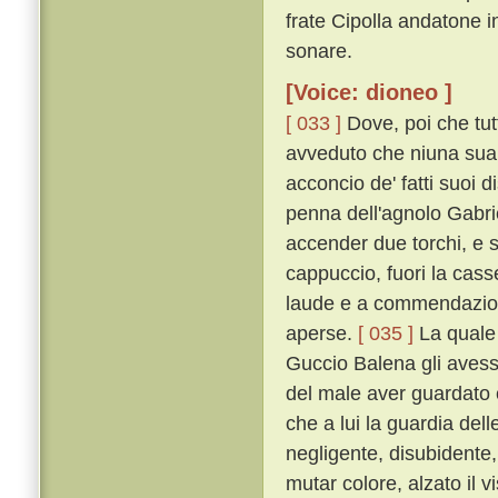
frate Cipolla andatone i
sonare.
[Voice: dioneo ]
[ 033 ]
Dove, poi che tutt
avveduto che niuna sua 
acconcio de' fatti suoi 
penna dell'agnolo Gabrie
accender due torchi, e 
cappuccio, fuori la cass
laude e a commendazione
aperse.
[ 035 ]
La quale 
Guccio Balena gli avesse
del male aver guardato 
che a lui la guardia d
negligente, disubidente
mutar colore, alzato il vi