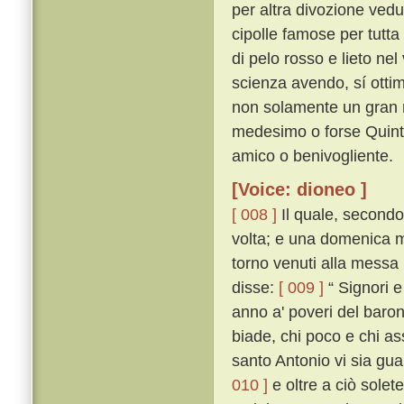
per altra divozione vedu
cipolle famose per tutt
di pelo rosso e lieto nel
scienza avendo, sí ottim
non solamente un gran r
medesimo o forse Quintil
amico o benivogliente.
[Voice: dioneo ]
[ 008 ]
Il quale, secondo
volta; e una domenica ma
torno venuti alla messa 
disse:
[ 009 ]
“ Signori 
anno a' poveri del baro
biade, chi poco e chi as
santo Antonio vi sia guar
010 ]
e oltre a ciò sole