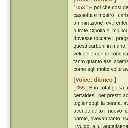
[ 053 ]
E poi che cosí de
cassetta e mostrò i carb
ammirazione reverenteme
a frate Cipolla e, miglio
dovesse toccare il pre
questi carboni in mano, s
veli delle donne cominc
tanto quanto essi scemav
come egli molte volte a
[Voice: dioneo ]
[ 055 ]
E in cotal guisa, 
certaldesi, per presto a
togliendogli la penna, a
avendo udito il nuovo ri
parole, avevan tanto ri
il vulgo, a lui andatise