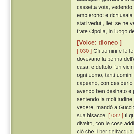
cassetta vota, vedendo c
empierono; e richiusala
stati veduti, lieti se n
frate Cipolla, in luogo 
[Voice: dioneo ]
[ 030 ]
Gli uomini e le f
dovevano la penna dell'
casa; e dettolo l'un vici
ogni uomo, tanti uomini
capeano, con desiderio
avendo ben desinato e p
sentendo la moltitudine
vedere, mandò a Guccio 
sua bisacce.
[ 032 ]
Il q
divelto, con le cose ad
ciò che il ber dell'acqu