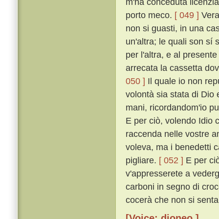
m'ha conceduta licenzia 
porto meco.
[ 049 ]
Vera 
non si guasti, in una cas
un'altra; le quali son sí 
per l'altra, e al presen
arrecata la cassetta dov
050 ]
Il quale io non rep
volontà sia stata di Dio
mani, ricordandom'io pur
E per ciò, volendo Idio c
raccenda nelle vostre an
voleva, ma i benedetti c
pigliare.
[ 052 ]
E per ciò
v'appresserete a vederg
carboni in segno di croc
cocerà che non si senta.
[Voice: dioneo ]