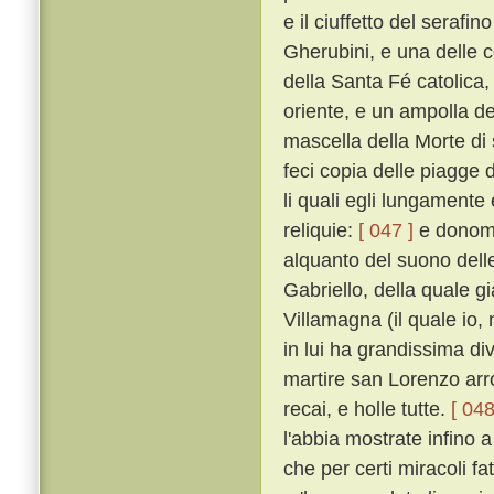
e il ciuffetto del seraf
Gherubini, e una delle co
della Santa Fé catolica, 
oriente, e un ampolla d
mascella della Morte di
feci copia delle piagge 
li quali egli lungamente
reliquie:
[ 047 ]
e donomm
alquanto del suono dell
Gabriello, della quale gi
Villamagna (il quale io,
in lui ha grandissima div
martire san Lorenzo arro
recai, e holle tutte.
[ 048
l'abbia mostrate infino 
che per certi miracoli fa