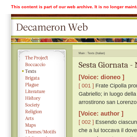
This content is part of our web archive. It is no longer mai
Main
Texts (Italian)
Sesta Giornata -
[Voice: dioneo ]
[ 001 ]
Frate Cipolla prom
Gabriello; in luogo dell
arrostirono san Lorenzo
[Voice: author ]
[ 002 ]
Essendo ciascuno 
che a lui toccava il dov