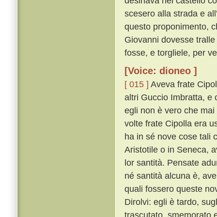
desinava nel castello c
scesero alla strada e al
questo proponimento, che
Giovanni dovesse tralle 
fosse, e torgliele, per 
[Voice: dioneo ]
[ 015 ]
Aveva frate Cipol
altri Guccio Imbratta, e 
egli non è vero che mai
volte frate Cipolla era u
ha in sé nove cose tali 
Aristotile o in Seneca, 
lor santità. Pensate ad
né santità alcuna è, av
quali fossero queste no
Dirolvi: egli è tardo, s
trascutato, smemorato e