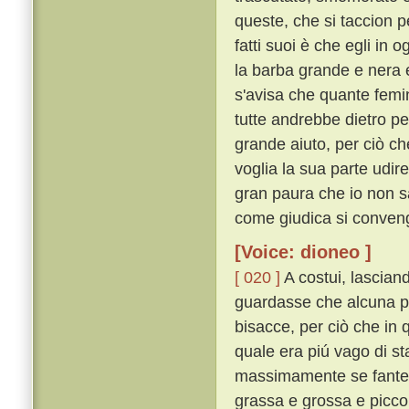
queste, che si taccion p
fatti suoi è che egli in 
la barba grande e nera e 
s'avisa che quante femin
tutte andrebbe dietro p
grande aiuto, per ciò ch
voglia la sua parte udir
gran paura che io non s
come giudica si conveng
[Voice: dioneo ]
[ 020 ]
A costui, lascian
guardasse che alcuna p
bisacce, per ciò che in 
quale era piú vago di st
massimamente se fante v
grassa e grossa e picco