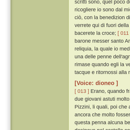
scritti sono, quel poco 
ricogliere io sono dal m
ciò, con la benedizion 
verrete qui di fuori dell
bacerete la croce;
[ 011 
barone messer santo Ant
reliquia, la quale io me
una delle penne dell'agn
rimase quando egli la v
tacque e ritornossi alla
[Voice: dioneo ]
[ 013 ]
Erano, quando frat
due giovani astuti molto
Pizzini, li quali, poi che
ancora che molto fossero
questa penna alcuna be