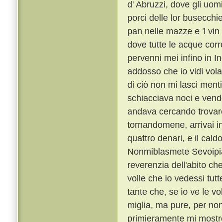
d' Abruzzi, dove gli uom
porci delle lor busecc
pan nelle mazze e 'l vin
dove tutte le acque corr
pervenni mei infino in In
addosso che io vidi vola
di ciò non mi lasci ment
schiacciava noci e vende
andava cercando trovare,
tornandomene, arrivai in 
quattro denari, e il cald
Nonmiblasmete Sevoipia
reverenzia dell'abito c
volle che io vedessi tutt
tante che, se io ve le vo
miglia, ma pure, per non
primieramente mi mostrò 