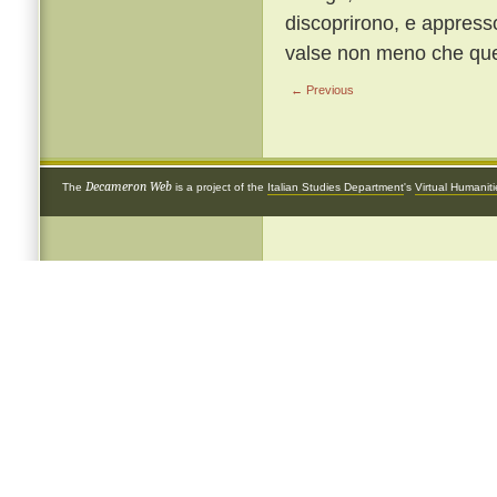
discoprirono, e appresso
valse non meno che quel 
← Previous
Decameron Web
The
is a project of the
Italian Studies Department
's
Virtual Humanit