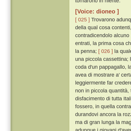
tornarono in niente.
[Voice: dioneo ]
[ 025 ]
Trovarono adunqu
della qual cosa contenti
contradicendolo alcuno n
entrati, la prima cosa c
la penna;
[ 026 ]
la qual
una piccola cassettina; 
coda d'un pappagallo, l
avea di mostrare a' cert
leggiermente far creder
non in piccola quantità
disfacimento di tutta Ita
fossero, in quella contra
durandovi ancora la roz
ma di gran lunga la magg
adunque i giovani d'aver