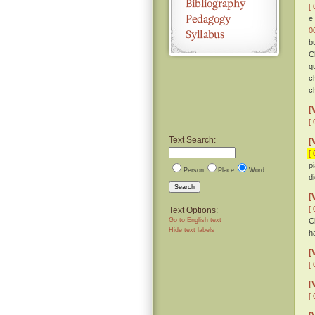
[ 
e
0
b
C
q
c
c
[
[ 
Text Search:
[
[ 
pi
Person
Place
Word
d
Search
[
[ 
Text Options:
Go to English text
C
Hide text labels
h
[
[ 
[
[ 