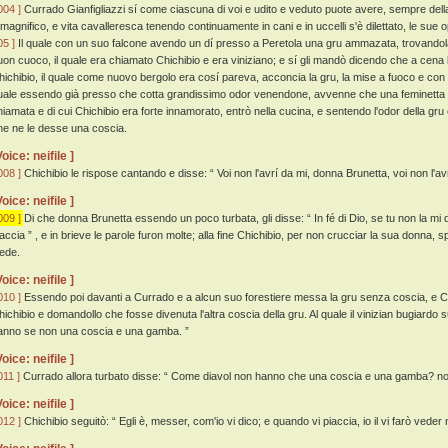
004 ]
Currado Gianfigliazzi sí come ciascuna di voi e udito e veduto puote avere, sempre della no
 magnifico, e vita cavalleresca tenendo continuamente in cani e in uccelli s'è dilettato, le sue
05 ]
Il quale con un suo falcone avendo un dí presso a Peretola una gru ammazata, trovando
uon cuoco, il quale era chiamato Chichibio e era viniziano; e sí gli mandò dicendo che a cena
hichibio, il quale come nuovo bergolo era cosí pareva, acconcia la gru, la mise a fuoco e con 
uale essendo già presso che cotta grandissimo odor venendone, avvenne che una feminetta de
hiamata e di cui Chichibio era forte innamorato, entrò nella cucina, e sentendo l'odor della g
he ne le desse una coscia.
Voice: neifile ]
008 ]
Chichibio le rispose cantando e disse: “ Voi non l'avrí da mi, donna Brunetta, voi non l'avr
Voice: neifile ]
009 ]
Di che donna Brunetta essendo un poco turbata, gli disse: “ In fé di Dio, se tu non la mi 
accia ” , e in brieve le parole furon molte; alla fine Chichibio, per non crucciar la sua donna, sp
iede.
Voice: neifile ]
010 ]
Essendo poi davanti a Currado e a alcun suo forestiere messa la gru senza coscia, e 
hichibio e domandollo che fosse divenuta l'altra coscia della gru. Al quale il vinizian bugiardo 
anno se non una coscia e una gamba. ”
Voice: neifile ]
011 ]
Currado allora turbato disse: “ Come diavol non hanno che una coscia e una gamba? non
Voice: neifile ]
012 ]
Chichibio seguitò: “ Egli è, messer, com'io vi dico; e quando vi piaccia, io il vi farò veder ne