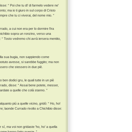
se: “ Poi che tu di' di farmelo vedere ne'
nto; ma io ti giuro in sul corpo di Cristo
empre che tu ci viverai, del nome mio. ”
ado, a cui non era per lo dormire l'ira
Chichibio sopra un ronzino, verso una
o: “ Tosto vedremo chi avrà iersera mentito,
ella sua bugia, non sappiendo come
potuto avesse, si sarebbe fuggito; ma non
ossero che stessero in due piè.
 ben dodici gru, le quali tutte in un piè
rado, disse: “ Assai bene potete, messer,
uardate a quelle che colà stanno. ”
lquanto piú a quelle vicino, gridò: “ Ho, ho!
ire; laonde Currado rivolto a Chichibio disse:
sí, ma voi non gridaste 'ho, ho' a quella
, come hanno fatto queste. ”