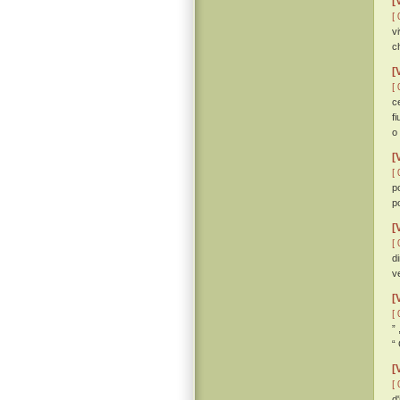
[
[ 
v
c
[
[ 
c
f
o 
[
[ 
p
p
[
[ 
d
v
[
[ 
”
“
[
[ 
d