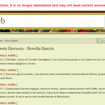
rchive. It is no longer maintained and may not meet current access
ain
Texts (Italian)
esta Giornata - Novella Quarta
Voice: neifile ]
001 ]
Chichibio, cuoco di Currado Gianfigliazzi, con una presta parola a sua salute l'ira di Cu
entura minacciatagli da Currado.
Voice: author ]
002 ]
Tacevasi già la Lauretta, e da tutti era stata sommamente commendata la Nonna, quando
 qual disse:
Voice: neifile ]
003 ]
Quantunque il pronto ingegno, amorose donne, spesso parole presti e utili e belle, secondo 
ncora, alcuna volta aiutatrice de' paurosi, sopra la lor lingua subitamente di quelle pone che m
apute trovare: il che io per la mia novella intendo di dimostrarvi.
Voice: neifile ]