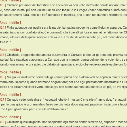
Voice: neifile ]
013 ]
Currado per amor dei forestieri che seco aveva non volle dietro alle parole andare, ma dis
ivi, cosa che io mai piú non vidi né udi' dir che fosse, e io il voglio veder domattina e sarò conte
he, se altramenti sarà, che io ti farò conciare in maniera, che tu con tuo danno ti ricorderai, s
Voice: neifile ]
014 ]
Finite adunque per quella sera le parole, la mattina seguente come il giorno apparve, Curr
essata, tutto ancor gonfiato si levò e comandò che i cavalli gli fosser menati; e fatto montar 
iumana, alla riva della quale sempre soleva in sul far del dí vedersi delle gru, nel menò dicend
tu o io. ”
Voice: neifile ]
015 ]
Chichibio, veggendo che ancora durava l'ira di Currado e che far gli convenia pruova d
oterlasi fare cavalcava appresso a Currado con la maggior paura del mondo, e volentieri, se 
otendo, ora innanzi e ora adietro e dallato si riguardava, e ciò che vedeva credeva che gru f
Voice: neifile ]
016 ]
Ma già vicini al fiume pervenuti, gli venner prima che a alcun vedute sopra la riva di quello
imoravano, si come quando dormono soglion fare; per che egli, prestamente mostratele a Cur
edere che iersera vi dissi il vero, che le gru non hanno se non una coscia e un piè, se voi rig
Voice: neifile ]
017 ]
Currado vedendole disse: “ Aspettati, che io ti mosterrò che elle n'hanno due, ” e fattosi a
 , per lo qual grido le gru, mandato l'altro piè giú, tutte dopo alquanti passi cominciarono a fugg
 Che ti par, ghiottone? parti che elle n'abbian due? ”
Voice: neifile ]
018 ]
Chichibio quasi sbigottito, non sappiendo egli stesso donde si venisse, rispose: “ Messer 
'iersera; ché se cosí gridato aveste ella avrebbe cosí l'altra coscia e l'altro piè fuor mandata