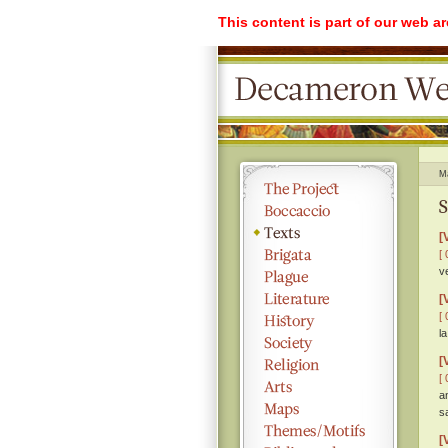
This content is part of our web a
M
S
[
[ 
v
[
[ 
la
[
[ 
a
s
[