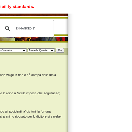
ibility standards.
rrado volge in riso e sé campa dalla mala
 la reina a Neifile impose che seguitasse;
gli accidenti, a' dicitori, la fortuna
ai a animo riposato per lo dicitore si sareber