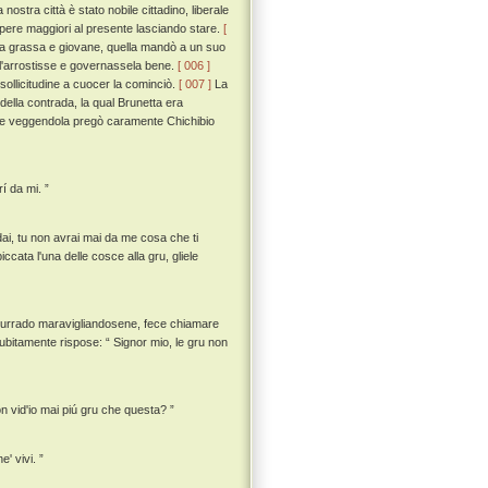
stra città è stato nobile cittadino, liberale
 opere maggiori al presente lasciando stare.
[
la grassa e giovane, quella mandò a un suo
 l'arrostisse e governassela bene.
[ 006 ]
sollicitudine a cuocer la cominciò.
[ 007 ]
La
lla contrada, la qual Brunetta era
ru e veggendola pregò caramente Chichibio
í da mi. ”
dai, tu non avrai mai da me cosa che ti
iccata l'una delle cosce alla gru, gliele
Currado maravigliandosene, fece chiamare
subitamente rispose: “ Signor mio, le gru non
 vid'io mai piú gru che questa? ”
' vivi. ”