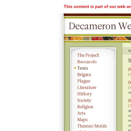
This content is part of our web a
M
S
[
[ 
[
[ 
r
[
[ 
q
c
m
s
f