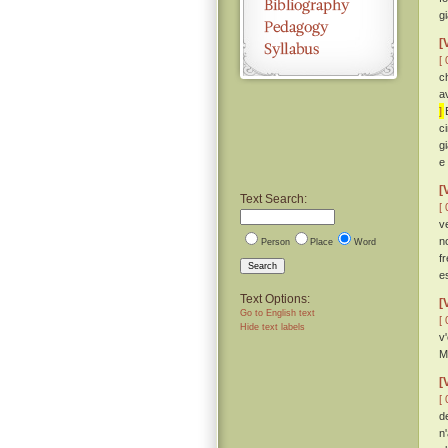
g
[
[ 
c
a
]
E
c
g
e
[
Text Search:
[ 
v
n
Person
Place
Word
f
Search
e
Text Options:
[
Go to English text
[ 
Hide text labels
v
M
[
[ 
de
n