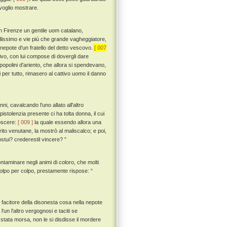
 voglio mostrare.
 Firenze un gentile uom catalano,
llissimo e vie piú che grande vagheggiatore,
 nepote d'un fratello del detto vescovo.
[ 007
tivo, con lui compose di dovergli dare
 popolini d'ariento, che allora si spendevano,
i per tutto, rimasero al cattivo uomo il danno
i, cavalcando l'uno allato all'altro
istolenzia presente ci ha tolta donna, il cui
oscere:
[ 009 ]
la quale essendo allora una
ito venutane, la mostrò al maliscalco; e poi,
stui? crederestil vincere? ”
aminare negli animi di coloro, che molti
olpo per colpo, prestamente rispose: “
e facitore della disonesta cosa nella nepote
l'un l'altro vergognosi e taciti se
tata morsa, non le si disdisse il mordere