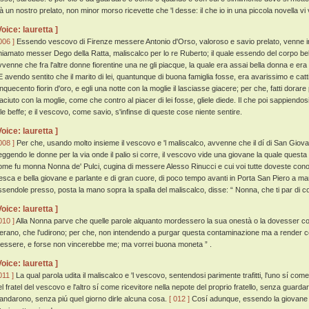
ià un nostro prelato, non minor morso ricevette che 'l desse: il che io in una piccola novella vi
Voice: lauretta ]
006 ]
Essendo vescovo di Firenze messere Antonio d'Orso, valoroso e savio prelato, venne in
hiamato messer Dego della Ratta, maliscalco per lo re Ruberto; il quale essendo del corpo be
vvenne che fra l'altre donne fiorentine una ne gli piacque, la quale era assai bella donna e era
 avendo sentito che il marito di lei, quantunque di buona famiglia fosse, era avarissimo e cat
inquecento fiorin d'oro, e egli una notte con la moglie il lasciasse giacere; per che, fatti dorare
iaciuto con la moglie, come che contro al piacer di lei fosse, gliele diede. Il che poi sappiendos
 le beffe; e il vescovo, come savio, s'infinse di queste cose niente sentire.
Voice: lauretta ]
008 ]
Per che, usando molto insieme il vescovo e 'l maliscalco, avvenne che il dí di San Giovann
eggendo le donne per la via onde il palio si corre, il vescovo vide una giovane la quale questa p
ome fu monna Nonna de' Pulci, cugina di messere Alesso Rinucci e cui voi tutte doveste con
resca e bella giovane e parlante e di gran cuore, di poco tempo avanti in Porta San Piero a mar
ssendole presso, posta la mano sopra la spalla del maliscalco, disse: “ Nonna, che ti par di co
Voice: lauretta ]
010 ]
Alla Nonna parve che quelle parole alquanto mordessero la sua onestà o la dovesser cont
'erano, che l'udirono; per che, non intendendo a purgar questa contaminazione ma a render c
essere, e forse non vincerebbe me; ma vorrei buona moneta ” .
Voice: lauretta ]
011 ]
La qual parola udita il maliscalco e 'l vescovo, sentendosi parimente trafitti, l'uno sí com
l fratel del vescovo e l'altro sí come ricevitore nella nepote del proprio fratello, senza guardar 
'andarono, senza piú quel giorno dirle alcuna cosa.
[ 012 ]
Cosí adunque, essendo la giovane s