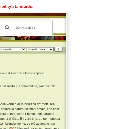
ibility standards.
covo di Firenze silenzio impone.
di Cisti molto fu commendata, piacque alla
a vertú e della bellezza de' motti; alla
e essere la natura de' motti cotale, che essi,
il cane mordesse il motto, non sarebbe
sta di Cisti. È il vero che, se per risposta
 da riprender come, se ciò avvenuto non
eggia.
[ 005 ]
Alle quali cose poco guardando