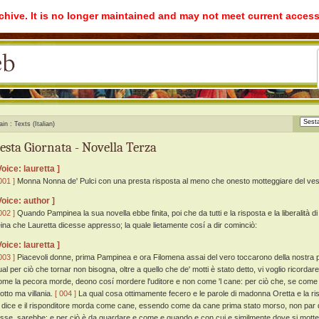
rchive. It is no longer maintained and may not meet current access
ain
Texts (Italian)
esta Giornata - Novella Terza
Voice: lauretta ]
001 ]
Monna Nonna de' Pulci con una presta risposta al meno che onesto motteggiare del ves
Voice: author ]
002 ]
Quando Pampinea la sua novella ebbe finita, poi che da tutti e la risposta e la liberalità 
eina che Lauretta dicesse appresso; la quale lietamente cosí a dir cominciò:
Voice: lauretta ]
003 ]
Piacevoli donne, prima Pampinea e ora Filomena assai del vero toccarono della nostra poc
ual per ciò che tornar non bisogna, oltre a quello che de' motti è stato detto, vi voglio ricordar
ome la pecora morde, deono cosí mordere l'uditore e non come 'l cane: per ciò che, se come 
otto ma villania.
[ 004 ]
La qual cosa ottimamente fecero e le parole di madonna Oretta e la rispo
i dice e il risponditore morda come cane, essendo come da cane prima stato morso, non par
osse, sarebbe: e per ciò è da guardare e come e quando e con cui e similmente dove si mott