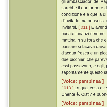
gli ambasciadori del Pap
sarebbe il dar lor bere
condizione e a quella d
d'invitarlo ma pensossi
invitarsi.
[ 011 ]
E avendo
bucato innanzi sempre, l
mattina in su l'ora che
passare si faceva davan
d'acqua fresca e un pic
due bicchieri che pareva
essi passavano, e egli, 
saporitamente questo suo
[Voice: pampinea ]
[ 013 ]
La qual cosa aven
Chente è, Cisti? è buon
[Voice: pampinea ]