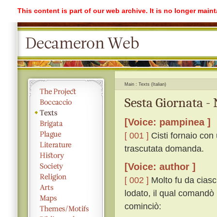
This content is part of our web archive. It is no longer mai
Main
Texts (Italian)
Sesta Giornata -
[Voice: pampinea ]
[ 001 ]
Cisti fornaio con
trascutata domanda.
[Voice: author ]
[ 002 ]
Molto fu da ciasc
lodato, il qual comandò
cominciò: