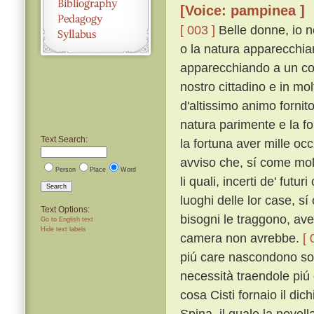
[Voice: pampinea ]
[ 003 ]
Belle donne, io 
o la natura apparecchian
apparecchiando a un cor
nostro cittadino e in mo
d'altissimo animo fornito
natura parimente e la fo
Text Search:
la fortuna aver mille occ
avviso che, sí come mol
Person
Place
Word
li quali, incerti de' futur
Search
luoghi delle lor case, s
Text Options:
bisogni le traggono, ave
Go to English text
Hide text labels
camera non avrebbe.
[ 
piú care nascondono sotto
necessità traendole piú 
cosa Cisti fornaio il dic
Spina, il quale la novel