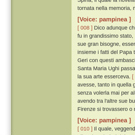
tornata nella memoria, m
[Voice: pampinea ]
[ 008 ]
Dico adunque che
fu in grandissimo stato,
sue gran bisogne, essen
insieme i fatti del Pap
Geri con questi ambascia
Santa Maria Ughi passav
la sua arte esserceva.
[
avesse, tanto in quella g
senza volerla mai per a
avendo tra l'altre sue b
Firenze si trovassero o 
[Voice: pampinea ]
[ 010 ]
Il quale, veggend