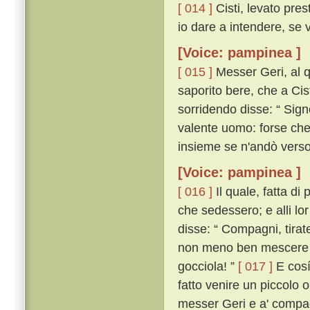
[ 014 ]
Cisti, levato pres
io dare a intendere, se 
[Voice: pampinea ]
[ 015 ]
Messer Geri, al qu
saporito bere, che a Cis
sorridendo disse: “ Sign
valente uomo: forse che 
insieme se n'andò verso 
[Voice: pampinea ]
[ 016 ]
Il quale, fatta di
che sedessero; e alli lor
disse: “ Compagni, tirat
non meno ben mescere ch
gocciola! ”
[ 017 ]
E cosí 
fatto venire un piccolo 
messer Geri e a' compagn