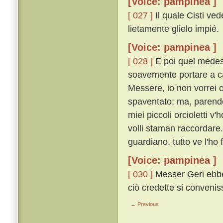
[Voice: pampinea ]
[ 027 ]
Il quale Cisti ved
lietamente glielo impié.
[Voice: pampinea ]
[ 028 ]
E poi quel medesim
soavemente portare a ca
Messere, io non vorrei 
spaventato; ma, parendom
miei piccoli orcioletti v
volli staman raccordare
guardiano, tutto ve l'ho 
[Voice: pampinea ]
[ 030 ]
Messer Geri ebbe 
ciò credette si conveni
← Previous