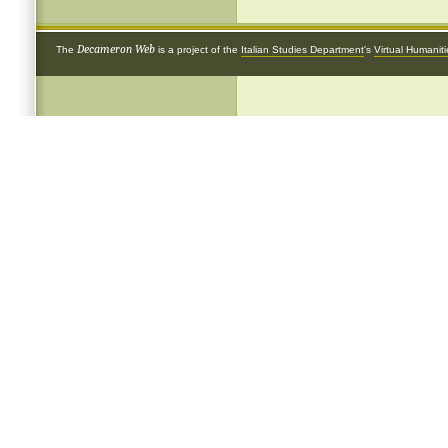
Decameron Web
The
is a project of the
Italian Studies Department
's
Virtual Humanit