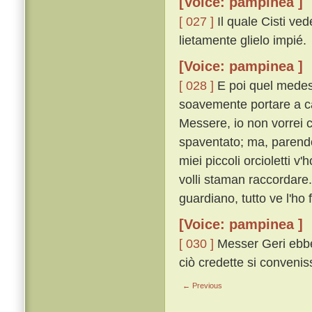
[Voice: pampinea ]
[ 027 ]
Il quale Cisti ved
lietamente glielo impié.
[Voice: pampinea ]
[ 028 ]
E poi quel medesim
soavemente portare a ca
Messere, io non vorrei 
spaventato; ma, parendom
miei piccoli orcioletti v
volli staman raccordare
guardiano, tutto ve l'ho 
[Voice: pampinea ]
[ 030 ]
Messer Geri ebbe 
ciò credette si conveni
← Previous