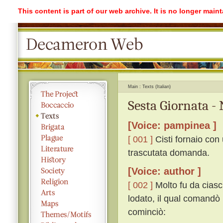
This content is part of our web archive. It is no longer mai
Main
Texts (Italian)
Sesta Giornata -
[Voice: pampinea ]
[ 001 ]
Cisti fornaio con
trascutata domanda.
[Voice: author ]
[ 002 ]
Molto fu da ciasc
lodato, il qual comandò
cominciò: