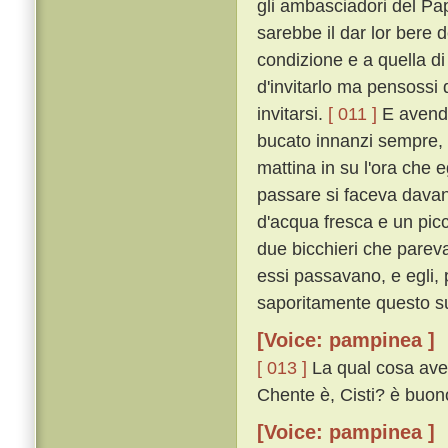
gli ambasciadori del Pap
sarebbe il dar lor bere
condizione e a quella d
d'invitarlo ma pensossi
invitarsi.
[ 011 ]
E avendo
bucato innanzi sempre, l
mattina in su l'ora che
passare si faceva davan
d'acqua fresca e un pic
due bicchieri che pareva
essi passavano, e egli, 
saporitamente questo suo
[Voice: pampinea ]
[ 013 ]
La qual cosa aven
Chente è, Cisti? è buon
[Voice: pampinea ]