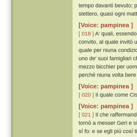
tempo davanti bevuto; 
stettero, quasi ogni mat
[Voice: pampinea ]
[ 018 ]
A' quali, essendo
convito, al quale invitò u
quale per niuna condizi
uno de' suoi famigliari c
mezzo bicchier per uomo
perché niuna volta bere 
[Voice: pampinea ]
[ 020 ]
Il quale come Cist
[Voice: pampinea ]
[ 021 ]
Il che raffermando
tornò a messer Geri e sí
sí fo: e se egli piú cosí