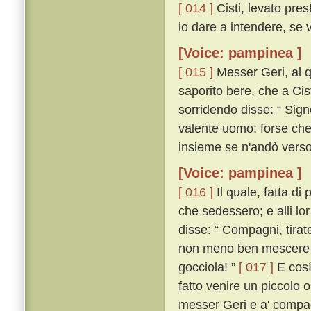
[ 014 ]
Cisti, levato pres
io dare a intendere, se 
[Voice: pampinea ]
[ 015 ]
Messer Geri, al qu
saporito bere, che a Cis
sorridendo disse: “ Sign
valente uomo: forse che 
insieme se n'andò verso 
[Voice: pampinea ]
[ 016 ]
Il quale, fatta di
che sedessero; e alli lor
disse: “ Compagni, tirat
non meno ben mescere ch
gocciola! ”
[ 017 ]
E cosí 
fatto venire un piccolo 
messer Geri e a' compagn