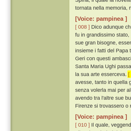
tornata nella memoria, m
[Voice: pampinea ]
[ 008 ]
Dico adunque che
fu in grandissimo stato,
sue gran bisogne, essen
insieme i fatti del Pap
Geri con questi ambascia
Santa Maria Ughi passav
la sua arte esserceva.
[
avesse, tanto in quella g
senza volerla mai per a
avendo tra l'altre sue b
Firenze si trovassero o 
[Voice: pampinea ]
[ 010 ]
Il quale, veggend