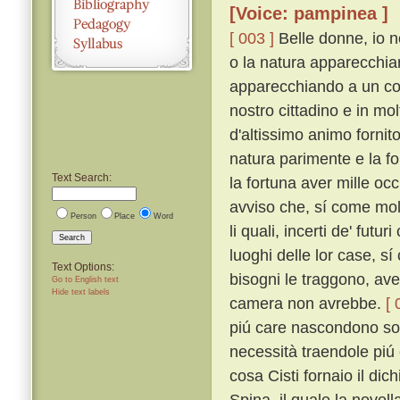
[Voice: pampinea ]
[ 003 ]
Belle donne, io 
o la natura apparecchian
apparecchiando a un cor
nostro cittadino e in mo
d'altissimo animo fornito
natura parimente e la fo
Text Search:
la fortuna aver mille occ
avviso che, sí come mol
Person
Place
Word
li quali, incerti de' futur
Search
luoghi delle lor case, s
Text Options:
bisogni le traggono, ave
Go to English text
Hide text labels
camera non avrebbe.
[ 
piú care nascondono sotto
necessità traendole piú 
cosa Cisti fornaio il dic
Spina, il quale la novel