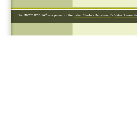
Decameron Web
The
is a project of the
Italian Studies Department
's
Virtual Humanit