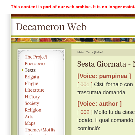
This content is part of our web archive. It is no longer mai
Main
Texts (Italian)
Sesta Giornata -
[Voice: pampinea ]
[ 001 ]
Cisti fornaio con
trascutata domanda.
[Voice: author ]
[ 002 ]
Molto fu da ciasc
lodato, il qual comandò
cominciò: