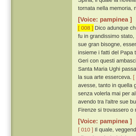
tornata nella memoria, m
[Voice: pampinea ]
[ 008 ]
Dico adunque che
fu in grandissimo stato,
sue gran bisogne, essen
insieme i fatti del Pap
Geri con questi ambascia
Santa Maria Ughi passav
la sua arte esserceva.
[
avesse, tanto in quella g
senza volerla mai per a
avendo tra l'altre sue b
Firenze si trovassero o 
[Voice: pampinea ]
[ 010 ]
Il quale, veggend