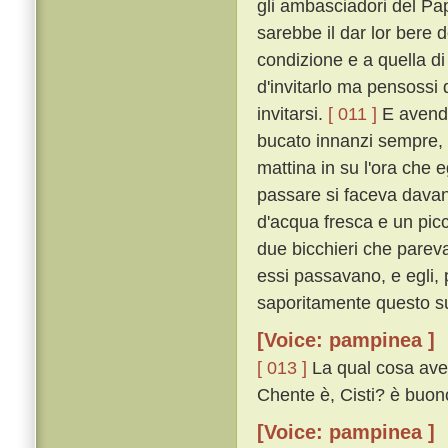
gli ambasciadori del Pap
sarebbe il dar lor bere
condizione e a quella d
d'invitarlo ma pensossi
invitarsi.
[ 011 ]
E avendo
bucato innanzi sempre, l
mattina in su l'ora che
passare si faceva davan
d'acqua fresca e un pic
due bicchieri che pareva
essi passavano, e egli, 
saporitamente questo suo
[Voice: pampinea ]
[ 013 ]
La qual cosa aven
Chente è, Cisti? è buon
[Voice: pampinea ]