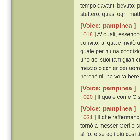
tempo davanti bevuto; 
stettero, quasi ogni mat
[Voice: pampinea ]
[ 018 ]
A' quali, essendo
convito, al quale invitò u
quale per niuna condizi
uno de' suoi famigliari c
mezzo bicchier per uomo
perché niuna volta bere 
[Voice: pampinea ]
[ 020 ]
Il quale come Cist
[Voice: pampinea ]
[ 021 ]
Il che raffermando
tornò a messer Geri e sí
sí fo: e se egli piú cosí