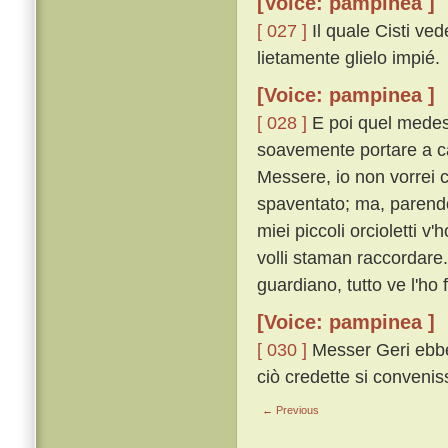
[Voice: pampinea ]
[ 027 ]
Il quale Cisti ved
lietamente glielo impié.
[Voice: pampinea ]
[ 028 ]
E poi quel medesim
soavemente portare a ca
Messere, io non vorrei 
spaventato; ma, parendom
miei piccoli orcioletti v
volli staman raccordare
guardiano, tutto ve l'ho 
[Voice: pampinea ]
[ 030 ]
Messer Geri ebbe 
ciò credette si conveni
← Previous