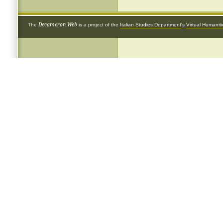
Decameron Web
The
is a project of the
Italian Studies Department
's
Virtual Humanit