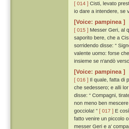
[ 014 ]
Cisti, levato pres
io dare a intendere, se 
[Voice: pampinea ]
[ 015 ]
Messer Geri, al qu
saporito bere, che a Cis
sorridendo disse: “ Sign
valente uomo: forse che 
insieme se n'andò verso 
[Voice: pampinea ]
[ 016 ]
Il quale, fatta di
che sedessero; e alli lor
disse: “ Compagni, tirat
non meno ben mescere ch
gocciola! ”
[ 017 ]
E cosí 
fatto venire un piccolo 
messer Geri e a' compagn