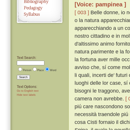
[Voice: pampinea ]
[ 003 ]
Belle donne, io 
o la natura apparecchian
apparecchiando a un cor
nostro cittadino e in mo
d'altissimo animo fornito
natura parimente e la fo
Text Search:
la fortuna aver mille occ
avviso che, sí come mol
Person
Place
Word
li quali, incerti de' futur
Search
luoghi delle lor case, s
Text Options:
bisogni le traggono, ave
Go to English text
Hide text labels
camera non avrebbe.
[ 
piú care nascondono sotto
necessità traendole piú 
cosa Cisti fornaio il dic
Spina, il quale la novel