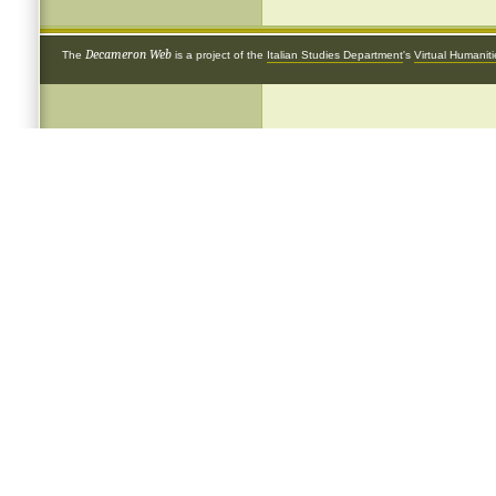
Decameron Web
The
is a project of the
Italian Studies Department
's
Virtual Humanit