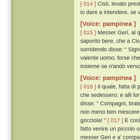
[ 014 ]
Cisti, levato pres
io dare a intendere, se 
[Voice: pampinea ]
[ 015 ]
Messer Geri, al qu
saporito bere, che a Cis
sorridendo disse: “ Sign
valente uomo: forse che 
insieme se n'andò verso 
[Voice: pampinea ]
[ 016 ]
Il quale, fatta di
che sedessero; e alli lor
disse: “ Compagni, tirat
non meno ben mescere ch
gocciola! ”
[ 017 ]
E cosí 
fatto venire un piccolo 
messer Geri e a' compagn