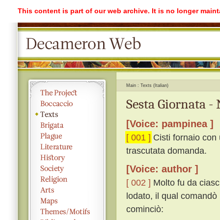
This content is part of our web archive. It is no longer mai
Main
Texts (Italian)
Sesta Giornata -
[Voice: pampinea ]
[ 001 ]
Cisti fornaio con
trascutata domanda.
[Voice: author ]
[ 002 ]
Molto fu da ciasc
lodato, il qual comandò
cominciò: