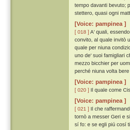
tempo davanti bevuto; 
stettero, quasi ogni mat
[Voice: pampinea ]
[ 018 ]
A' quali, essendo
convito, al quale invitò u
quale per niuna condizi
uno de' suoi famigliari c
mezzo bicchier per uomo
perché niuna volta bere 
[Voice: pampinea ]
[ 020 ]
Il quale come Cist
[Voice: pampinea ]
[ 021 ]
Il che raffermando
tornò a messer Geri e sí
sí fo: e se egli piú cosí