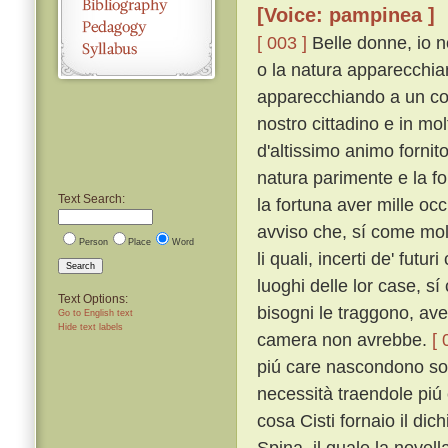
[Voice: pampinea ]
[ 003 ]
Belle donne, io 
o la natura apparecchian
apparecchiando a un cor
nostro cittadino e in mo
d'altissimo animo fornito
natura parimente e la fo
Text Search:
la fortuna aver mille occ
avviso che, sí come mol
Person
Place
Word
li quali, incerti de' futur
Search
luoghi delle lor case, s
Text Options:
bisogni le traggono, ave
Go to English text
Hide text labels
camera non avrebbe.
[ 
piú care nascondono sotto
necessità traendole piú 
cosa Cisti fornaio il dic
Spina, il quale la novel