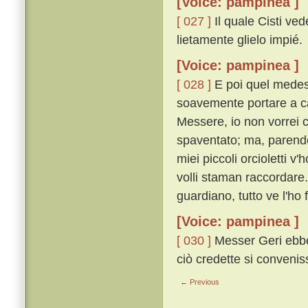
[Voice: pampinea ]
[ 027 ]
Il quale Cisti ved
lietamente glielo impié.
[Voice: pampinea ]
[ 028 ]
E poi quel medesim
soavemente portare a ca
Messere, io non vorrei 
spaventato; ma, parendom
miei piccoli orcioletti v
volli staman raccordare
guardiano, tutto ve l'ho 
[Voice: pampinea ]
[ 030 ]
Messer Geri ebbe 
ciò credette si conveni
← Previous