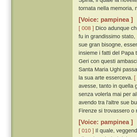
tornata nella memoria, m
[Voice: pampinea ]
[ 008 ]
Dico adunque che
fu in grandissimo stato,
sue gran bisogne, essen
insieme i fatti del Pap
Geri con questi ambascia
Santa Maria Ughi passav
la sua arte esserceva.
[
avesse, tanto in quella g
senza volerla mai per a
avendo tra l'altre sue b
Firenze si trovassero o 
[Voice: pampinea ]
[ 010 ]
Il quale, veggend