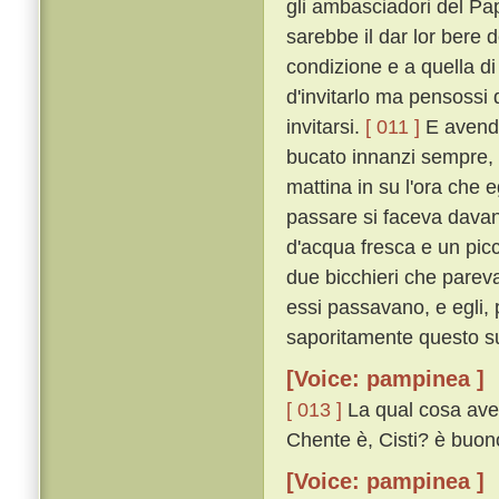
gli ambasciadori del Pap
sarebbe il dar lor bere
condizione e a quella d
d'invitarlo ma pensossi
invitarsi.
[ 011 ]
E avendo
bucato innanzi sempre, l
mattina in su l'ora che
passare si faceva davan
d'acqua fresca e un pic
due bicchieri che pareva
essi passavano, e egli, 
saporitamente questo suo
[Voice: pampinea ]
[ 013 ]
La qual cosa aven
Chente è, Cisti? è buon
[Voice: pampinea ]