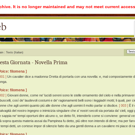
rchive. It is no longer maintained and may not meet current access
ain
Texts (Italian)
esta Giornata - Novella Prima
Voice: filomena ]
001 ]
Un cavalier dice a madonna Oretta di portarla con una novella: e, mal compostamente dic
onga.
Voice: filomena ]
002 ]
Giovani donne, come ne' lucidi sereni sono le stelle ornamento del cielo e nella primavera i fi
buscelli, cosí de' laudevoli costumi e de' ragionamenti belli sono i leggiadri motti; li quali, per 
onne che agli uomini quanto piú alle donne che agli uomini il molto parlar si disdice.
[ 003 ]
È il 
alvagità del nostro ingegno o inimicizia singulare che a' nostri secoli sia portata da' cieli, og
e sappia ne' tempi oportuni dire alcuno o, se detto l'è, intenderlo come si conviene: general ve
ià sopra questa materia assai da Pampinea fu detto, piú oltre non intendo di dirne; ma per far
' tempi detti, un cortese impor di silenzio fatto da una gentil donna a un cavaliere mi piace di r
Voice: filomena ]