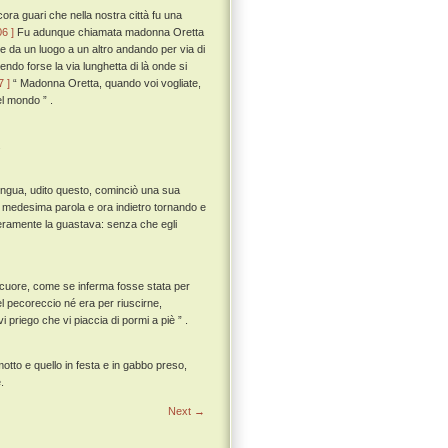
ra guari che nella nostra città fu una
06 ]
Fu adunque chiamata madonna Oretta
e da un luogo a un altro andando per via di
endo forse la via lunghetta di là onde si
7 ]
“ Madonna Oretta, quando voi vogliate,
el mondo ” .
.
 lingua, udito questo, cominciò una sua
na medesima parola e ora indietro tornando e
ieramente la guastava: senza che egli
cuore, come se inferma fosse stata per
el pecoreccio né era per riuscirne,
 priego che vi piaccia di pormi a piè ” .
 motto e quello in festa e in gabbo preso,
.
Next →