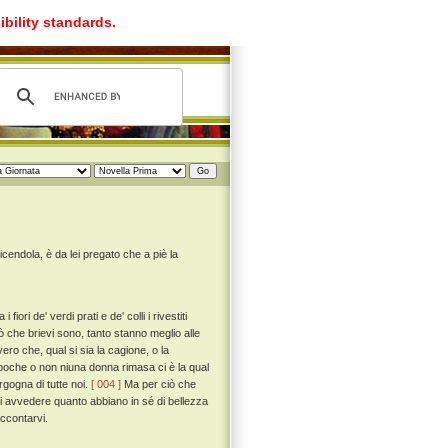
ibility standards.
endola, è da lei pregato che a piè la
ori de' verdi prati e de' colli i rivestiti
ciò che brievi sono, tanto stanno meglio alle
vero che, qual si sia la cagione, o la
gi poche o non niuna donna rimasa ci è la qual
rgogna di tutte noi.
[ 004 ]
Ma per ciò che
vi avvedere quanto abbiano in sé di bellezza
accontarvi.