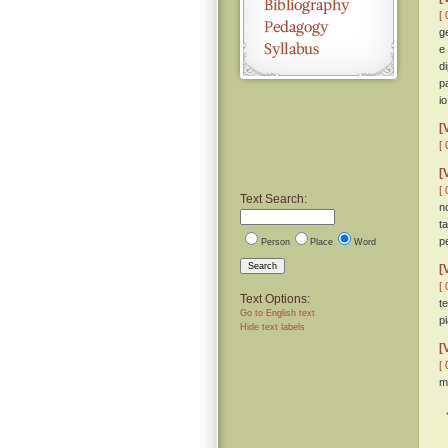
[ 
g
e
d
p
i
[
[ 
[
[ 
Text Search:
n
t
p
Person
Place
Word
Search
[
[ 
Text Options:
t
Go to English text
p
Hide text labels
[
[ 
m