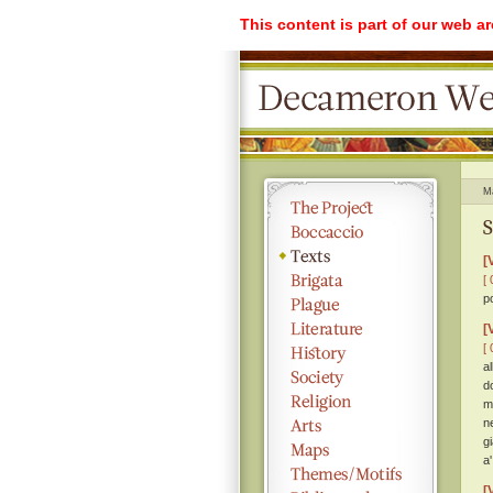
This content is part of our web a
M
S
[
[ 
p
[
[ 
al
d
m
n
g
a
[