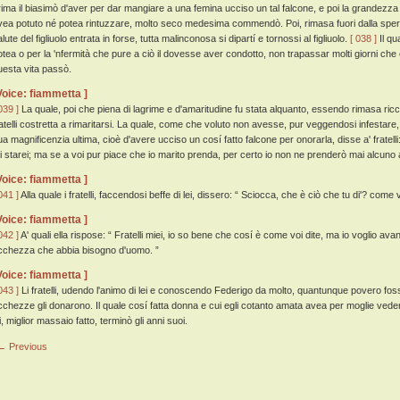
rima il biasimò d'aver per dar mangiare a una femina ucciso un tal falcone, e poi la grandezza 
vea potuto né potea rintuzzare, molto seco medesima commendò. Poi, rimasa fuori dalla speran
lute del figliuolo entrata in forse, tutta malinconosa si dipartí e tornossi al figliuolo.
[ 038 ]
Il qu
otea o per la 'nfermità che pure a ciò il dovesse aver condotto, non trapassar molti giorni che
uesta vita passò.
Voice: fiammetta ]
039 ]
La quale, poi che piena di lagrime e d'amaritudine fu stata alquanto, essendo rimasa ricc
ratelli costretta a rimaritarsi. La quale, come che voluto non avesse, pur veggendosi infestare, 
ua magnificenzia ultima, cioè d'avere ucciso un cosí fatto falcone per onorarla, disse a' fratelli
i starei; ma se a voi pur piace che io marito prenda, per certo io non ne prenderò mai alcuno al
Voice: fiammetta ]
041 ]
Alla quale i fratelli, faccendosi beffe di lei, dissero: “ Sciocca, che è ciò che tu di'? com
Voice: fiammetta ]
042 ]
A' quali ella rispose: “ Fratelli miei, io so bene che cosí è come voi dite, ma io voglio a
icchezza che abbia bisogno d'uomo. ”
Voice: fiammetta ]
043 ]
Li fratelli, udendo l'animo di lei e conoscendo Federigo da molto, quantunque povero fosse,
icchezze gli donarono. Il quale cosí fatta donna e cui egli cotanto amata avea per moglie vedendo
i, miglior massaio fatto, terminò gli anni suoi.
← Previous