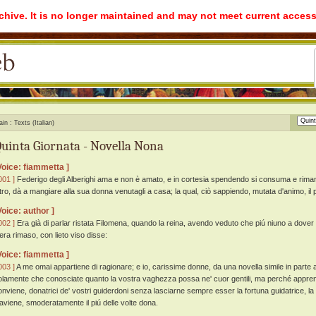
rchive. It is no longer maintained and may not meet current access
ain
Texts (Italian)
uinta Giornata - Novella Nona
Voice: fiammetta ]
001 ]
Federigo degli Alberighi ama e non è amato, e in cortesia spendendo si consuma e rimang
ltro, dà a mangiare alla sua donna venutagli a casa; la qual, ciò sappiendo, mutata d'animo, il p
Voice: author ]
002 ]
Era già di parlar ristata Filomena, quando la reina, avendo veduto che piú niuno a dover d
'era rimaso, con lieto viso disse:
Voice: fiammetta ]
003 ]
A me omai appartiene di ragionare; e io, carissime donne, da una novella simile in parte al
olamente che conosciate quanto la vostra vaghezza possa ne' cuor gentili, ma perché appren
onviene, donatrici de' vostri guiderdoni senza lasciarne sempre esser la fortuna guidatrice, 
'aviene, smoderatamente il piú delle volte dona.