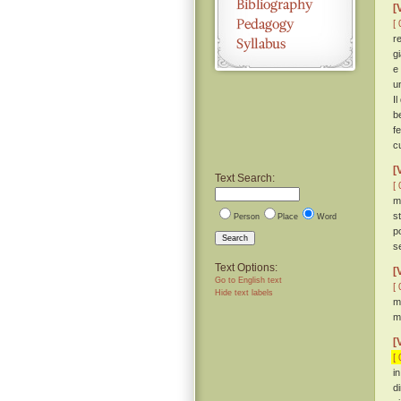
[
[ 
r
g
e
u
I
b
f
c
[
Text Search:
[ 
m
s
Person
Place
Word
p
Search
s
Text Options:
[
Go to English text
[ 
Hide text labels
m
m
[
[ 
i
d