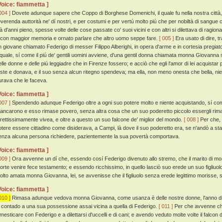
Voice: fiammetta ]
004 ]
Dovete adunque sapere che Coppo di Borghese Domenichi, il quale fu nella nostra città,
everenda auttorità ne' dí nostri, e per costumi e per vertú molto piú che per nobiltà di sangu
ià d'anni pieno, spesse volte delle cose passate co' suoi vicini e con altri si dilettava di ragion
 con maggior memoria e ornato parlare che altro uomo seppe fare.
[ 005 ]
Era usato di dire, tr
n giovane chiamato Federigo di messer Filippo Alberighi, in opera d'arme e in cortesia pregiat
l quale, sí come il piú de' gentili uomini avviene, d'una gentil donna chiamata monna Giovanna s
elle donne e delle piú leggiadre che in Firenze fossero; e acciò che egli l'amor di lei acquista
este e donava, e il suo senza alcun ritegno spendeva; ma ella, non meno onesta che bella, niente
urava che le faceva.
Voice: fiammetta ]
007 ]
Spendendo adunque Federigo oltre a ogni suo potere molto e niente acquistando, sí come
ancarono e esso rimase povero, senza altra cosa che un suo poderetto piccolo essergli rimas
trettissimamente vivea, e oltre a questo un suo falcone de' miglior del mondo.
[ 008 ]
Per che, 
otere essere cittadino come disiderava, a Campi, là dove il suo poderetto era, se n'andò a st
enza alcuna persona richiedere, pazientemente la sua povertà comportava.
Voice: fiammetta ]
009 ]
Ora avvenne un dí che, essendo cosí Federigo divenuto allo stremo, che il marito di m
orte venire fece testamento; e essendo ricchissimo, in quello lasciò suo erede un suo figliuo
olto amata monna Giovanna, lei, se avvenisse che il figliuolo senza erede legittimo morisse, s
Voice: fiammetta ]
010 ]
Rimasa adunque vedova monna Giovanna, come usanza è delle nostre donne, l'anno di s
n contado a una sua possessione assai vicina a quella di Federigo.
[ 011 ]
Per che avvenne che
imesticare con Federigo e a dilettarsi d'uccelli e di cani; e avendo veduto molte volte il falco