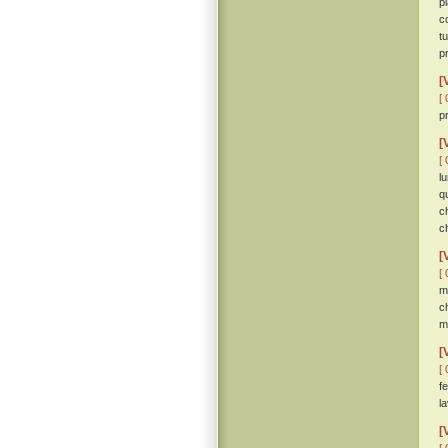
p
c
t
p
[
[ 
p
[
[ 
l
q
c
c
[
[ 
m
c
m
[
[ 
f
l
[