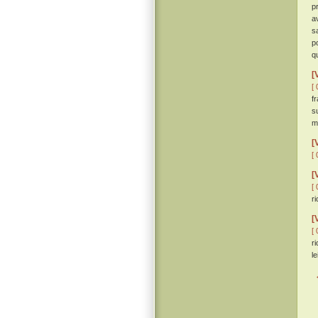
p
a
sa
p
q
[
[ 
f
s
m
[
[ 
[
[ 
r
[
[ 
r
le