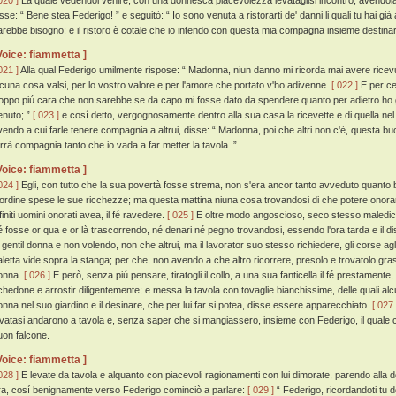
020 ]
La quale vedendol venire, con una donnesca piacevolezza levataglisi incontrò, avendol
isse: “ Bene stea Federigo! ” e seguitò: “ Io sono venuta a ristorarti de' danni li quali tu hai g
arebbe bisogno: e il ristoro è cotale che io intendo con questa mia compagna insieme destin
Voice: fiammetta ]
021 ]
Alla qual Federigo umilmente rispose: “ Madonna, niun danno mi ricorda mai avere ricevu
lcuna cosa valsi, per lo vostro valore e per l'amore che portato v'ho adivenne.
[ 022 ]
E per ce
roppo piú cara che non sarebbe se da capo mi fosse dato da spendere quanto per adietro ho
enuto; ”
[ 023 ]
e cosí detto, vergognosamente dentro alla sua casa la ricevette e di quella nel
vendo a cui farle tenere compagnia a altrui, disse: “ Madonna, poi che altri non c'è, questa b
errà compagnia tanto che io vada a far metter la tavola. ”
Voice: fiammetta ]
024 ]
Egli, con tutto che la sua povertà fosse strema, non s'era ancor tanto avveduto quanto b
'ordine spese le sue ricchezze; ma questa mattina niuna cosa trovandosi di che potere onorar 
finiti uomini onorati avea, il fé ravedere.
[ 025 ]
E oltre modo angoscioso, seco stesso maledic
é fosse or qua e or là trascorrendo, né denari né pegno trovandosi, essendo l'ora tarda e il d
a gentil donna e non volendo, non che altrui, ma il lavorator suo stesso richiedere, gli corse agli
aletta vide sopra la stanga; per che, non avendo a che altro ricorrere, presolo e trovatolo gr
onna.
[ 026 ]
E però, senza piú pensare, tiratogli il collo, a una sua fanticella il fé prestamente
chedone e arrostir diligentemente; e messa la tavola con tovaglie bianchissime, delle quali alcu
onna nel suo giardino e il desinare, che per lui far si potea, disse essere apparecchiato.
[ 027 
evatasi andarono a tavola e, senza saper che si mangiassero, insieme con Federigo, il quale
uon falcone.
Voice: fiammetta ]
028 ]
E levate da tavola e alquanto con piacevoli ragionamenti con lui dimorate, parendo alla 
ra, cosí benignamente verso Federigo cominciò a parlare:
[ 029 ]
“ Federigo, ricordandoti tu de