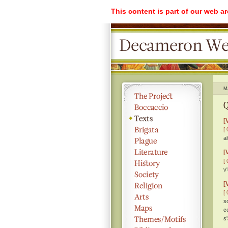
This content is part of our web a
M
Q
[
[ 
a
[
[ 
v
[
[ 
s
c
s