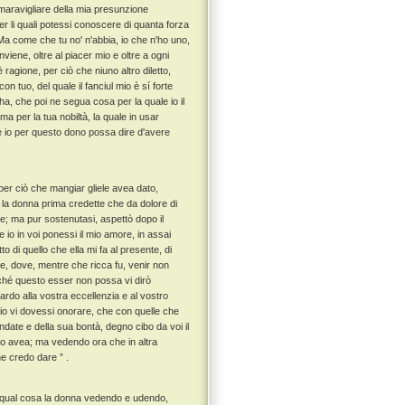
 maravigliare della mia presunzione
er li quali potessi conoscere di quanta forza
a come che tu no' n'abbia, io che n'ho uno,
viene, oltre al piacer mio e oltre a ogni
 ragione, per ciò che niuno altro diletto,
on tuo, del quale il fanciul mio è sí forte
 ha, che poi ne segua cosa per la quale io il
 ma per la tua nobiltà, la quale in usar
he io per questo dono possa dire d'avere
r ciò che mangiar gliele avea dato,
o la donna prima credette che da dolore di
se; ma pur sostenutasi, aspettò dopo il
o in voi ponessi il mio amore, in assai
o di quello che ella mi fa al presente, di
e, dove, mentre che ricca fu, venir non
erché questo esser non possa vi dirò
rdo alla vostra eccellenzia e al vostro
io vi dovessi onorare, che con quelle che
ate e della sua bontà, degno cibo da voi il
gato avea; ma vedendo ora che in altra
e credo dare ” .
 La qual cosa la donna vedendo e udendo,