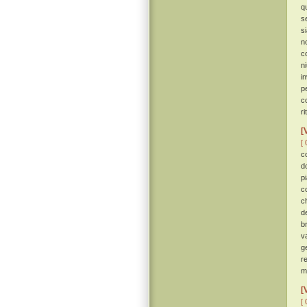
q
s
s
n
c
n
i
p
c
ri
[
[ 
c
d
p
c
c
d
b
v
g
r
m
[
[ 