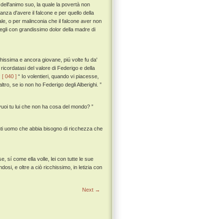
dell'animo suo, la quale la povertà non
za d'avere il falcone e per quello della
ale, o per malinconia che il falcone aver non
 egli con grandissimo dolor della madre di
hissima e ancora giovane, piú volte fu da'
ricordatasi del valore di Federigo e della
:
[ 040 ]
“ Io volentieri, quando vi piacesse,
tro, se io non ho Federigo degli Alberighi. ”
e vuoi tu lui che non ha cosa del mondo? ”
vanti uomo che abbia bisogno di ricchezza che
 sí come ella volle, lei con tutte le sue
si, e oltre a ciò ricchissimo, in letizia con
Next →