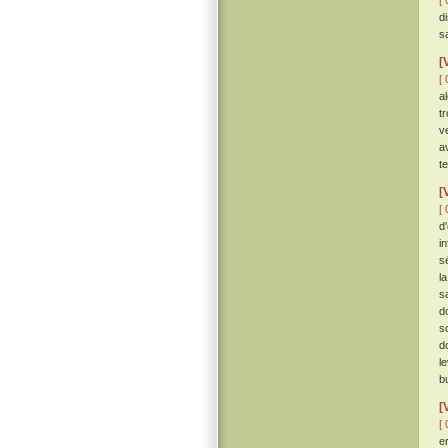
[ 
d
s
[
[ 
a
t
v
a
t
[
[ 
d
in
s
l
s
d
s
d
l
b
[
[ 
e