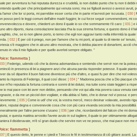
uale per avventura tu hai reputata durezza e crudeltà, io non dubito punto che tu non ti debbi
entendo quello per che principalmente qui venuta sono; ma se figliuoli avessi o avessi avuti, p
ia l'amor che lor si porta, mi parrebbe esser certa che in parte m'avresti per iscusata.
[ 030 ]
M
on posso però le leggi comuni dell'altre madri fuggire; le cui forze seguir convenendomi, mi con
onvenevolezza e dovere, chiederti un dono il quale io so che sommamente t'è caro:
[ 031 ]
e è
iuno altro diporto, niuna consolazione lasciata t'ha la sua strema fortuna; e questo dono è il falc
nvaghito, che, se io non gliene porto, io temo che egli non aggravi tanto nella infermità la quale
erda.
[ 032 ]
E per ciò ti priego, non per l'amore che tu mi porti, al quale tu di niente se' tenuto,
ortesia s'è maggiore che in alcuno altro mostrata, che ti debba piacere di donarlomi, acciò c
tenuto in vita il mio figliuolo e per quello averloti sempre obligato. ”
Voice: fiammetta ]
033 ]
Federigo, udendo ciò che la donna adomandava e sentendo che servir non ne la potea pe
ominciò in presenza di lei a piagnere anzi che alcuna parola risponder potesse. Il quale piant
over da sé dipartire il buon falcone divenisse piú che d'altro, e quasi fu per dire che nol voles
ianto la risposta di Federigo, il qual cosí disse:
[ 034 ]
“ Madonna poscia che a Dio piacque che i
ose m'ho reputata la fortuna contraria e sonmi di lei doluto; ma tutte sono state leggieri a rispett
he io mai pace con lei aver non debbo, pensando che voi qui alla mia povera casa venuta siet
egnaste, e da me un picciol don vogliate, e ella abbia sí fatto, che io donar nol vi possa: e p
rievemente.
[ 035 ]
Come io udi' che voi, la vostra mercé, meco desinar volavate, avendo rigua
alore, reputai degna e convenevole cosa che con piú cara vivanda secondo la mia possibilità 
eneralmente per l'altre persone s'usano:
[ 036 ]
per che, ricordandomi del falcon che mi domand
eputai, e questa mattina arrostito l'avete avuto in sul tagliere, il quale io per ottimamente allo
aniera il disideravate, m'è sí gran duolo che servire non ve ne posso, che mai pace non me n
Voice: fiammetta ]
037 ]
E questo detto, le penne e i piedi e 'l becco le fé in testimonianza di ciò gittare avanti.