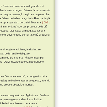
 e forse ancora è, uomo di grande e di
e chiarissimo e degno d'eterna fama, essendo
are: la qual cosa egli meglio e con piú ordine
a l'altre sue belle cose, che in Firenze fu già
o sopra ogni altro donzel di Toscana.
[ 006 ]
'innamorò, ne' suoi tempi tenuta delle piú
r potesse, giostrava, armeggiava, faceva
 di queste cose per lei fatte né di colui si
 di leggiere adiviene, le ricchezze
a, delle rendite del quale
amando piú che mai né parendogli piú
are. Quivi, quando poteva uccellando e
onna Giovanna infermò; e veggendosi alla
lo già grandicello e appresso questo, avendo
uo erede substituí, e morissi.
tate con questo suo figliuolo se n'andava
 questo garzoncello s'incominciò a
n di Federigo volare e stranamente