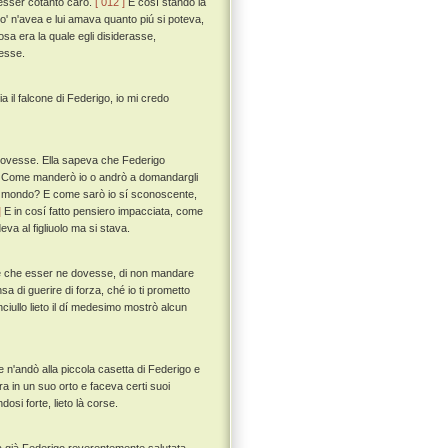
 esser cotanto caro.
[ 012 ]
E cosí stando la
o' n'avea e lui amava quanto piú si poteva,
osa era la quale egli disiderasse,
vesse.
a il falcone di Federigo, io mi credo
dovesse. Ella sapeva che Federigo
 “ Come manderò io o andrò a domandargli
 nel mondo? E come sarò io sí sconoscente,
]
E in cosí fatto pensiero impacciata, come
va al figliuolo ma si stava.
che che esser ne dovesse, di non mandare
sa di guerire di forza, ché io ti prometto
nciullo lieto il dí medesimo mostrò alcun
 n'andò alla piccola casetta di Federigo e
ra in un suo orto e faceva certi suoi
osi forte, lieto là corse.