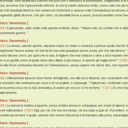
iacendogli, forte disiderava d'averlo ma pure non s'attentava di domandarlo, veggendolo a lui
osa, avvenne che il garzoncello infermò: di che la madre dolorosa molto, come colei che piú n
utto il dí standogli dintorno non restava di confortarlo e spesse volte il domandava se alcuna c
regandolo gliele dicesse, che per certo, se possibile fosse a avere, procaccerebbe come l'a
Voice: fiammetta ]
013 ]
Il giovanetto, udite molte volte queste proferte, disse: “ Madre mia, se voi fate che io abbi
restamente guerire. ”
Voice: fiammetta ]
014 ]
La donna, udendo questo, alquanto sopra sé stette e cominciò a pensar quello che far 
ungamente l'aveva amata, né mai da lei una sola guatatura aveva avuta, per che ella diceva:
uesto falcone che è, per quel che io oda, il migliore che mai volasse e oltre a ciò il mantien
he a un gentile uomo al quale niuno altro diletto è piú rimaso, io questo gli voglia torre? ”
[ 015 
he ella fosse certissima d'averlo se 'l domandasse, senza sapere che dover dire, non risponde
Voice: fiammetta ]
016 ]
Ultimamente tanto la vinse l'amor del figliuolo, che ella seco dispose, per contentarlo 
a d'andare ella medesima per esso e di recargliele, e risposegli: “ Figliuol mio, confortati e pen
he la prima cosa che io farò domattina, io andrò per esso e sí il ti recherò. ”
[ 017 ]
Di che il fa
iglioramento.
Voice: fiammetta ]
018 ]
La donna la mattina seguente, presa un'altra donna in compagnia, per modo di diporto se
ecelo adimandare.
[ 019 ]
Egli, per ciò che non era tempo, né era stato a quei dí, d'uccellare, e
avorietti acconciare; il quale, udendo che monna Giovanna il domandava alla porta, maravigliand
Voice: fiammetta ]