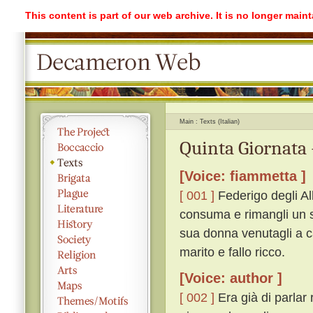
This content is part of our web archive. It is no longer mai
Main
Texts (Italian)
Quinta Giornata 
[Voice: fiammetta ]
[ 001 ]
Federigo degli Al
consuma e rimangli un so
sua donna venutagli a c
marito e fallo ricco.
[Voice: author ]
[ 002 ]
Era già di parlar