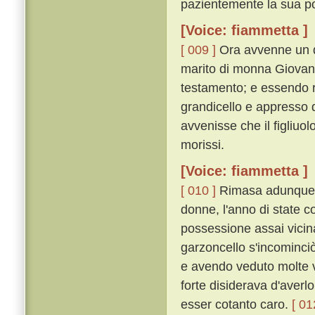
pazientemente la sua p
[Voice: fiammetta ]
[ 009 ]
Ora avvenne un dí
marito di monna Giovann
testamento; e essendo ri
grandicello e appresso
avvenisse che il figliuo
morissi.
[Voice: fiammetta ]
[ 010 ]
Rimasa adunque 
donne, l'anno di state c
possessione assai vicin
garzoncello s'incominciò 
e avendo veduto molte v
forte disiderava d'aver
esser cotanto caro.
[ 01