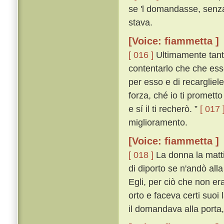
se 'l domandasse, senza
stava.
[Voice: fiammetta ]
[ 016 ]
Ultimamente tanto 
contentarlo che che es
per esso e di recargliele
forza, ché io ti promett
e sí il ti recherò. ”
[ 017 
miglioramento.
[Voice: fiammetta ]
[ 018 ]
La donna la matt
di diporto se n'andò all
Egli, per ciò che non er
orto e faceva certi suoi
il domandava alla porta, 