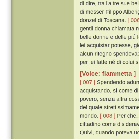
di dire, tra l'altre sue
di messer Filippo Alberi
donzel di Toscana.
[ 006
gentil donna chiamata m
belle donne e delle piú 
lei acquistar potesse, g
alcun ritegno spendeva;
per lei fatte né di colui
[Voice: fiammetta ]
[ 007 ]
Spendendo adunqu
acquistando, sí come di
povero, senza altra cosa
del quale strettissimame
mondo.
[ 008 ]
Per che, 
cittadino come disiderav
Quivi, quando poteva uc