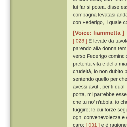
lui far si potea, disse 
compagna levatasi anda
con Federigo, il quale 
[Voice: fiammetta ]
[ 028 ]
E levate da tavol
parendo alla donna temp
verso Federigo cominciò
preterita vita e della m
crudeltà, io non dubito 
sentendo quello per che 
avessi avuti, per li qual
porta, mi parrebbe esser
che tu no' n'abbia, io c
fuggire; le cui forze se
ogni convenevolezza e d
caro:
[ 031 ]
e è ragione,