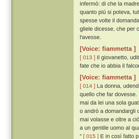
infermò: di che la madr
quanto piú si poteva, tut
spesse volte il domanda
gliele dicesse, che per
l'avesse.
[Voice: fiammetta ]
[ 013 ]
Il giovanetto, udi
fate che io abbia il fal
[Voice: fiammetta ]
[ 014 ]
La donna, udendo
quello che far dovesse.
mai da lei una sola gua
o andrò a domandargli qu
mai volasse e oltre a c
a un gentile uomo al qual
”
[ 015 ]
E in cosí fatto 