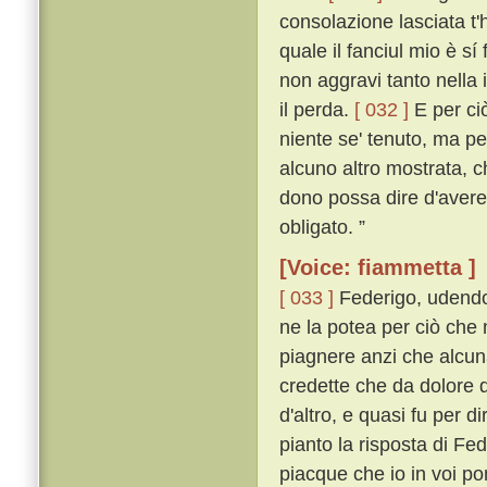
consolazione lasciata t'
quale il fanciul mio è sí
non aggravi tanto nella 
il perda.
[ 032 ]
E per ciò
niente se' tenuto, ma per
alcuno altro mostrata, c
dono possa dire d'avere r
obligato. ”
[Voice: fiammetta ]
[ 033 ]
Federigo, udendo
ne la potea per ciò che 
piagnere anzi che alcun
credette che da dolore d
d'altro, e quasi fu per 
pianto la risposta di Fed
piacque che io in voi po