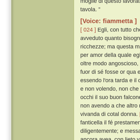
moglie di questo lavorat
tavola. ”
[Voice: fiammetta ]
[ 024 ]
Egli, con tutto c
avveduto quanto bisogno
ricchezze; ma questa ma
per amor della quale egli
oltre modo angoscioso,
fuor di sé fosse or qua 
essendo l'ora tarda e il
e non volendo, non che al
occhi il suo buon falcone
non avendo a che altro r
vivanda di cotal donna.
fanticella il fé prestam
diligentemente; e messa 
ancora avea, con lieto v