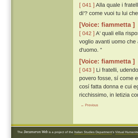
[ 041 ]
Alla quale i fratel
di'? come vuoi tu lui c
[Voice: fiammetta ]
[ 042 ]
A' quali ella risp
voglio avanti uomo che 
d'uomo. ”
[Voice: fiammetta ]
[ 043 ]
Li fratelli, uden
povero fosse, sí come ell
cosí fatta donna e cui e
ricchissimo, in letizia co
← Previous
Decameron Web
The
is a project of the
Italian Studies Department
's
Virtual Humanit