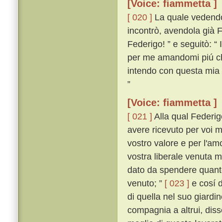
[Voice: fiammetta ]
[ 020 ]
La quale vedendo
incontrò, avendola già 
Federigo! ” e seguitò: “ I
per me amandomi piú che 
intendo con questa mia
”
[Voice: fiammetta ]
[ 021 ]
Alla qual Federig
avere ricevuto per voi m
vostro valore e per l'a
vostra liberale venuta 
dato da spendere quanto
venuto; ”
[ 023 ]
e cosí d
di quella nel suo giardi
compagnia a altrui, dis