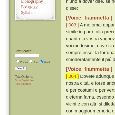
niuno a dover dire, se n
disse:
[Voice: fiammetta ]
[ 003 ]
A me omai apparti
simile in parte alla pre
quanto la vostra vaghez
voi medesime, dove si co
Text Search:
sempre esser la fortuna
smoderatamente il piú d
Person
Place
Word
[Voice: fiammetta ]
Search
[ 004 ]
Dovete adunque s
Text Options:
Go to English text
nostra città, e forse anc
Hide text labels
e per costumi e per ver
d'eterna fama, essendo 
vicini e con altri si dil
con maggior memoria e 