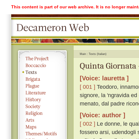
This content is part of our web archive. It is no longer mai
Main
Texts (Italian)
Quinta Giornata 
[Voice: lauretta ]
[ 001 ]
Teodoro, innamora
signore, la 'ngravida ed
menato, dal padre ricono
[Voice: author ]
[ 002 ]
Le donne, le qual
fossero arsi, udendogli s