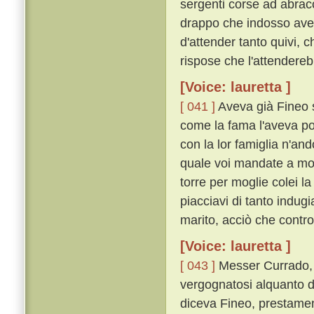
sergenti corse ad abracc
drappo che indosso avea
d'attender tanto quivi, 
rispose che l'attendereb
[Voice: lauretta ]
[ 041 ]
Aveva già Fineo s
come la fama l'aveva po
con la lor famiglia n'an
quale voi mandate a mor
torre per moglie colei la
piacciavi di tanto indug
marito, acciò che contro a
[Voice: lauretta ]
[ 043 ]
Messer Currado, u
vergognatosi alquanto d
diceva Fineo, prestamen