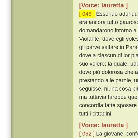
[Voice: lauretta ]
[ 048 ]
Essendo adunque 
era ancora tutto pauroso 
domandarono intorno a 
Violante, dove egli vole
gli parve saltare in Par
dove a ciascun di lor p
suo volere: la quale, u
dove piú dolorosa che a
prestando alle parole, un
seguisse, niuna cosa piú
ma tuttavia farebbe que
concordia fatta sposare
tutti i cittadini.
[Voice: lauretta ]
[ 052 ]
La giovane, confo