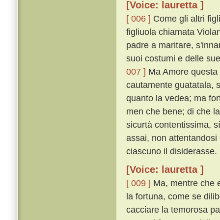
[Voice: lauretta ]
[ 006 ]
Come gli altri fi
figliuola chiamata Violan
padre a maritare, s'inn
suoi costumi e delle sue
007 ]
Ma Amore questa fat
cautamente guatatala, s
quanto la vedea; ma for
men che bene; di che la 
sicurtà contentissima, 
assai, non attentandosi 
ciascuno il disiderasse.
[Voice: lauretta ]
[ 009 ]
Ma, mentre che e
la fortuna, come se dili
cacciare la temorosa pa