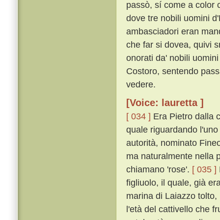
passò, sí come a color 
dove tre nobili uomini d
ambasciadori eran manda
che far si dovea, quivi s
onorati da' nobili uomi
Costoro, sentendo pass
vedere.
[Voice: lauretta ]
[ 034 ]
Era Pietro dalla c
quale riguardando l'uno
autorità, nominato Fineo
ma naturalmente nella p
chiamano 'rose'.
[ 035 ]
figliuolo, il quale, già e
marina di Laiazzo tolto
l'età del cattivello che f