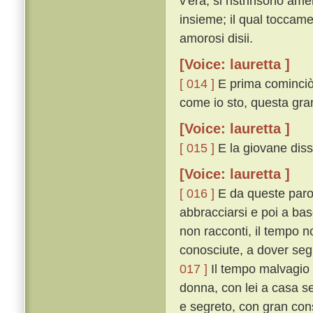
v'era, si ristrinsono am
insieme; il qual toccame
amorosi disii.
[Voice: lauretta ]
[ 014 ]
E prima cominciò 
come io sto, questa gran
[Voice: lauretta ]
[ 015 ]
E la giovane diss
[Voice: lauretta ]
[ 016 ]
E da queste parol
abbracciarsi e poi a basc
non racconti, il tempo no
conosciute, a dover segr
017 ]
Il tempo malvagio ce
donna, con lei a casa se
e segreto, con gran cons