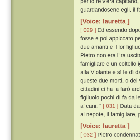
per lo re v'era capitano,
guardandosene egli, il f
[Voice: lauretta ]
[ 029 ]
Ed essendo dopo a
fosse e poi appiccato pe
due amanti e il lor figl
Pietro non era l'ira usc
famigliare e un coltello
alla Violante e sí le dí
queste due morti, o del 
cittadini ci ha la farò ar
figliuolo pochi dí fa da l
a' cani. ”
[ 031 ]
Data dal
al nepote, il famigliare
[Voice: lauretta ]
[ 032 ]
Pietro condennato