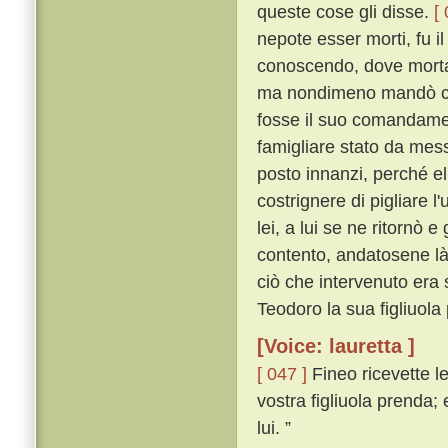
queste cose gli disse.
[
nepote esser morti, fu i
conoscendo, dove morta
ma nondimeno mandò corr
fosse il suo comandame
famigliare stato da mess
posto innanzi, perché el
costrignere di pigliare 
lei, a lui se ne ritornò 
contento, andatosene là
ciò che intervenuto er
Teodoro la sua figliuola
[Voice: lauretta ]
[ 047 ]
Fineo ricevette le
vostra figliuola prenda;
lui. ”