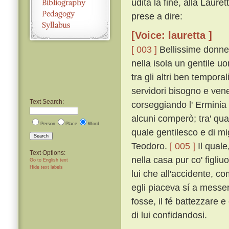
udita la fine, alla Laure
prese a dire:
[Voice: lauretta ]
[ 003 ]
Bellissime donne,
nella isola un gentile 
tra gli altri ben temporal
servidori bisogno e vene
Text Search:
corseggiando l' Erminia m
alcuni comperò; tra' qual
Person
Place
Word
quale gentilesco e di mi
Search
Teodoro.
[ 005 ]
Il quale
Text Options:
nella casa pur co' figliu
Go to English text
Hide text labels
lui che all'accidente, c
egli piaceva sí a messer
fosse, il fé battezzare e
di lui confidandosi.