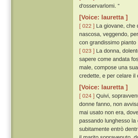
d'osservarlomi. ”
[Voice: lauretta ]
[ 022 ]
La giovane, che 
nascosa, veggendo, per 
con grandissimo pianto u
[ 023 ]
La donna, dolente
sapere come andata foss
male, compose una sua fa
credette, e per celare il
[Voice: lauretta ]
[ 024 ]
Quivi, sopravvenu
donne fanno, non avvisa
mai usato non era, dove
passando lunghesso la c
subitamente entrò dent
il marito sopravenuto, do