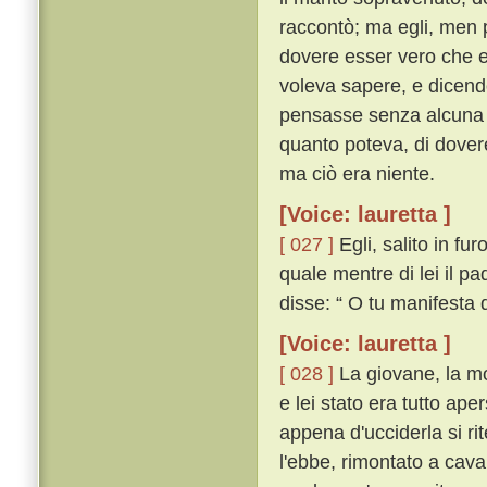
raccontò; ma egli, men 
dovere esser vero che el
voleva sapere, e dicend
pensasse senza alcuna 
quanto poteva, di dovere
ma ciò era niente.
[Voice: lauretta ]
[ 027 ]
Egli, salito in fu
quale mentre di lei il pa
disse: “ O tu manifesta 
[Voice: lauretta ]
[ 028 ]
La giovane, la mor
e lei stato era tutto ape
appena d'ucciderla si ri
l'ebbe, rimontato a cav