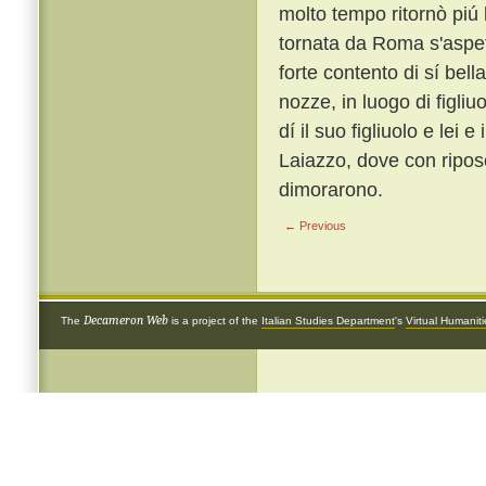
molto tempo ritornò piú 
tornata da Roma s'aspett
forte contento di sí bell
nozze, in luogo di figliu
dí il suo figliuolo e lei
Laiazzo, dove con riposo
dimorarono.
← Previous
Decameron Web
The
is a project of the
Italian Studies Department
's
Virtual Humanit