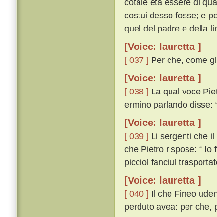
cotale età essere di qu
costui desso fosse; e p
quel del padre e della l
[Voice: lauretta ]
[ 037 ]
Per che, come gli
[Voice: lauretta ]
[ 038 ]
La qual voce Piet
ermino parlando disse: “
[Voice: lauretta ]
[ 039 ]
Li sergenti che i
che Pietro rispose: “ Io
picciol fanciul trasporta
[Voice: lauretta ]
[ 040 ]
Il che Fineo uden
perduto avea: per che, p