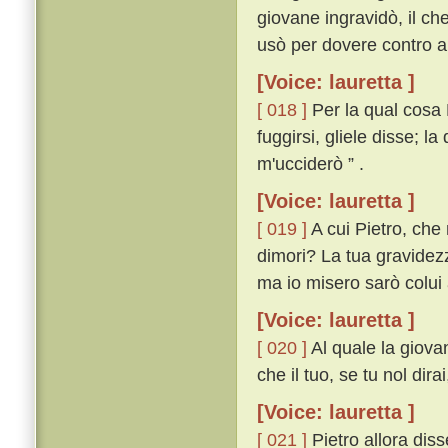
giovane ingravidò, il che
usò per dovere contro al
[Voice: lauretta ]
[ 018 ]
Per la qual cosa 
fuggirsi, gliele disse; la
m'ucciderò ” .
[Voice: lauretta ]
[ 019 ]
A cui Pietro, che
dimori? La tua gravidezz
ma io misero sarò colui 
[Voice: lauretta ]
[ 020 ]
Al quale la giovan
che il tuo, se tu nol dira
[Voice: lauretta ]
[ 021 ]
Pietro allora diss