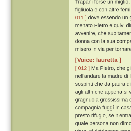
Trapani forse un miglio,
figliuola e con altre fe
011 ]
dove essendo un gi
menato Pietro e quivi d
avvenire, che subitamente
donna con la sua compag
misero in via per tornar
[Voice: lauretta ]
[ 012 ]
Ma Pietro, che gi
nell'andare la madre di
sospinti che da paura di
agli altri che appena s
gragnuola grossissima e
compagnia fuggí in casa
presto rifugio, se n'entr
quale persona non dimor