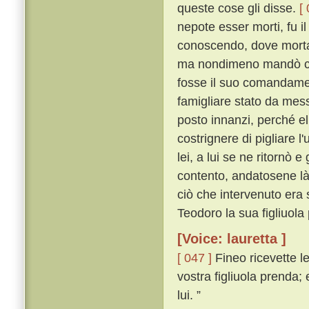
queste cose gli disse.
[
nepote esser morti, fu i
conoscendo, dove morta
ma nondimeno mandò corr
fosse il suo comandame
famigliare stato da mess
posto innanzi, perché el
costrignere di pigliare 
lei, a lui se ne ritornò 
contento, andatosene là
ciò che intervenuto er
Teodoro la sua figliuola
[Voice: lauretta ]
[ 047 ]
Fineo ricevette le
vostra figliuola prenda;
lui. ”