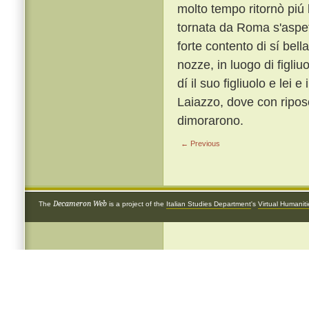
molto tempo ritornò piú 
tornata da Roma s'aspett
forte contento di sí bell
nozze, in luogo di figliu
dí il suo figliuolo e lei
Laiazzo, dove con riposo
dimorarono.
← Previous
Decameron Web
The
is a project of the
Italian Studies Department
's
Virtual Humanit