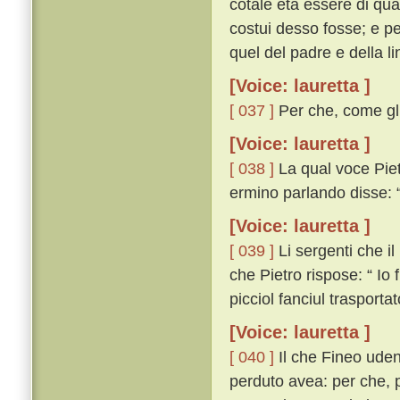
cotale età essere di qu
costui desso fosse; e p
quel del padre e della l
[Voice: lauretta ]
[ 037 ]
Per che, come gli
[Voice: lauretta ]
[ 038 ]
La qual voce Piet
ermino parlando disse: “
[Voice: lauretta ]
[ 039 ]
Li sergenti che i
che Pietro rispose: “ Io
picciol fanciul trasporta
[Voice: lauretta ]
[ 040 ]
Il che Fineo uden
perduto avea: per che, p