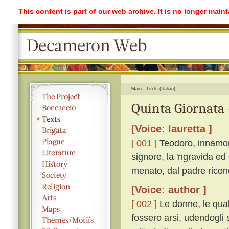
This content is part of our web archive. It is no longer mai
Main
Texts (Italian)
Quinta Giornata 
[Voice: lauretta ]
[ 001 ]
Teodoro, innamora
signore, la 'ngravida ed
menato, dal padre ricono
[Voice: author ]
[ 002 ]
Le donne, le qual
fossero arsi, udendogli s