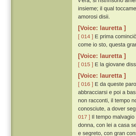
v'era, si ristrinsono am
insieme; il qual toccame
amorosi disii.
[Voice: lauretta ]
[ 014 ]
E prima cominciò 
come io sto, questa gran
[Voice: lauretta ]
[ 015 ]
E la giovane diss
[Voice: lauretta ]
[ 016 ]
E da queste parol
abbracciarsi e poi a basc
non racconti, il tempo no
conosciute, a dover segr
017 ]
Il tempo malvagio ce
donna, con lei a casa se
e segreto, con gran cons