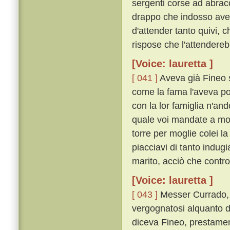
sergenti corse ad abracc
drappo che indosso avea
d'attender tanto quivi, 
rispose che l'attendereb
[Voice: lauretta ]
[ 041 ]
Aveva già Fineo s
come la fama l'aveva po
con la lor famiglia n'an
quale voi mandate a mor
torre per moglie colei la
piacciavi di tanto indug
marito, acciò che contro a
[Voice: lauretta ]
[ 043 ]
Messer Currado, u
vergognatosi alquanto d
diceva Fineo, prestamen