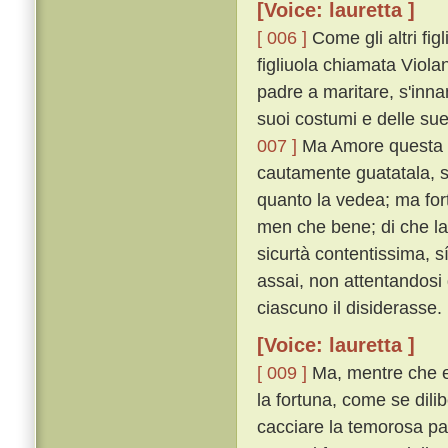
[Voice: lauretta ]
[ 006 ]
Come gli altri fi
figliuola chiamata Violan
padre a maritare, s'inn
suoi costumi e delle sue
007 ]
Ma Amore questa fat
cautamente guatatala, s
quanto la vedea; ma for
men che bene; di che la 
sicurtà contentissima, 
assai, non attentandosi 
ciascuno il disiderasse.
[Voice: lauretta ]
[ 009 ]
Ma, mentre che e
la fortuna, come se dili
cacciare la temorosa pa