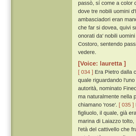
passò, sí come a color 
dove tre nobili uomini d
ambasciadori eran manda
che far si dovea, quivi s
onorati da' nobili uomi
Costoro, sentendo pass
vedere.
[Voice: lauretta ]
[ 034 ]
Era Pietro dalla c
quale riguardando l'uno
autorità, nominato Fineo
ma naturalmente nella p
chiamano 'rose'.
[ 035 ]
figliuolo, il quale, già e
marina di Laiazzo tolto
l'età del cattivello che f