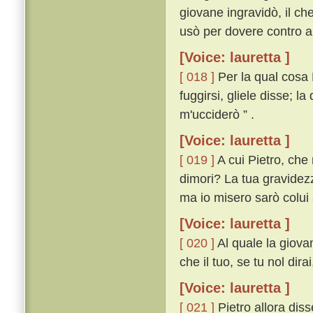
giovane ingravidò, il che
usò per dovere contro al
[Voice: lauretta ]
[ 018 ]
Per la qual cosa 
fuggirsi, gliele disse; la
m'ucciderò ” .
[Voice: lauretta ]
[ 019 ]
A cui Pietro, che
dimori? La tua gravidezz
ma io misero sarò colui 
[Voice: lauretta ]
[ 020 ]
Al quale la giovan
che il tuo, se tu nol dira
[Voice: lauretta ]
[ 021 ]
Pietro allora diss