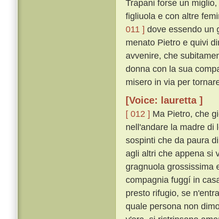
Trapani forse un miglio,
figliuola e con altre fe
011 ]
dove essendo un gi
menato Pietro e quivi d
avvenire, che subitamente
donna con la sua compag
misero in via per tornar
[Voice: lauretta ]
[ 012 ]
Ma Pietro, che gi
nell'andare la madre di
sospinti che da paura di
agli altri che appena s
gragnuola grossissima e
compagnia fuggí in casa
presto rifugio, se n'entr
quale persona non dimor