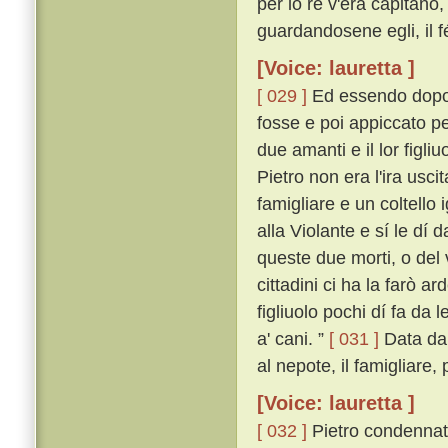
per lo re v'era capitano,
guardandosene egli, il f
[Voice: lauretta ]
[ 029 ]
Ed essendo dopo a
fosse e poi appiccato pe
due amanti e il lor figl
Pietro non era l'ira usc
famigliare e un coltello
alla Violante e sí le dí
queste due morti, o del 
cittadini ci ha la farò ar
figliuolo pochi dí fa da l
a' cani. ”
[ 031 ]
Data dal
al nepote, il famigliare
[Voice: lauretta ]
[ 032 ]
Pietro condennato