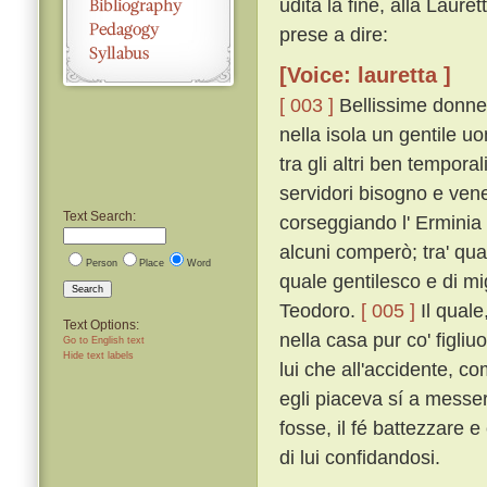
udita la fine, alla Laure
prese a dire:
[Voice: lauretta ]
[ 003 ]
Bellissime donne,
nella isola un gentile 
tra gli altri ben temporal
servidori bisogno e vene
Text Search:
corseggiando l' Erminia m
alcuni comperò; tra' qual
Person
Place
Word
quale gentilesco e di mi
Search
Teodoro.
[ 005 ]
Il quale
Text Options:
nella casa pur co' figliu
Go to English text
Hide text labels
lui che all'accidente, c
egli piaceva sí a messer
fosse, il fé battezzare e
di lui confidandosi.