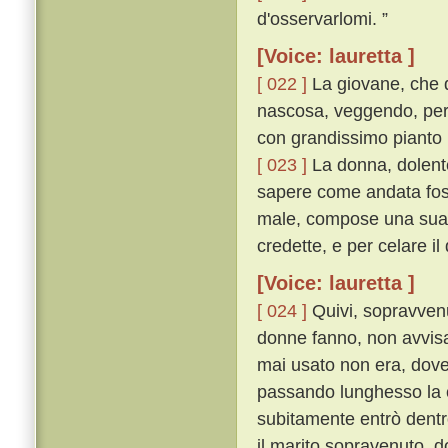
d'osservarlomi. ”
[Voice: lauretta ]
[ 022 ]
La giovane, che 
nascosa, veggendo, per 
con grandissimo pianto u
[ 023 ]
La donna, dolente
sapere come andata foss
male, compose una sua fa
credette, e per celare il
[Voice: lauretta ]
[ 024 ]
Quivi, sopravvenu
donne fanno, non avvisa
mai usato non era, dove
passando lunghesso la c
subitamente entrò dent
il marito sopravenuto, do