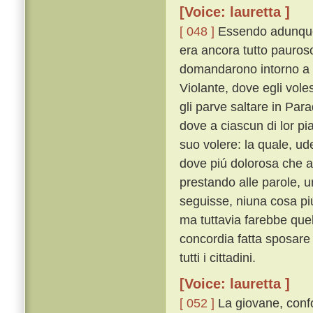
[Voice: lauretta ]
[ 048 ]
Essendo adunque 
era ancora tutto pauroso 
domandarono intorno a 
Violante, dove egli vole
gli parve saltare in Par
dove a ciascun di lor p
suo volere: la quale, u
dove piú dolorosa che a
prestando alle parole, un
seguisse, niuna cosa piú
ma tuttavia farebbe que
concordia fatta sposare
tutti i cittadini.
[Voice: lauretta ]
[ 052 ]
La giovane, confo