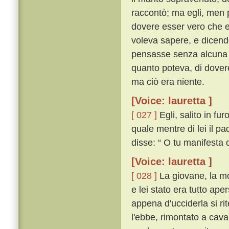
raccontò; ma egli, men 
dovere esser vero che el
voleva sapere, e dicend
pensasse senza alcuna 
quanto poteva, di dovere
ma ciò era niente.
[Voice: lauretta ]
[ 027 ]
Egli, salito in fu
quale mentre di lei il pa
disse: “ O tu manifesta 
[Voice: lauretta ]
[ 028 ]
La giovane, la mor
e lei stato era tutto ape
appena d'ucciderla si ri
l'ebbe, rimontato a cav