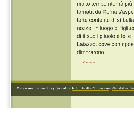
molto tempo ritornò piú 
tornata da Roma s'aspett
forte contento di sí bell
nozze, in luogo di figliu
dí il suo figliuolo e lei
Laiazzo, dove con riposo
dimorarono.
← Previous
Decameron Web
The
is a project of the
Italian Studies Department
's
Virtual Humanit