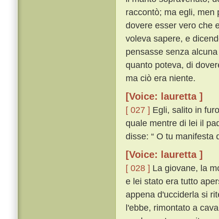
raccontò; ma egli, men 
dovere esser vero che el
voleva sapere, e dicend
pensasse senza alcuna 
quanto poteva, di dovere
ma ciò era niente.
[Voice: lauretta ]
[ 027 ]
Egli, salito in fu
quale mentre di lei il pa
disse: “ O tu manifesta 
[Voice: lauretta ]
[ 028 ]
La giovane, la mor
e lei stato era tutto ape
appena d'ucciderla si ri
l'ebbe, rimontato a cav