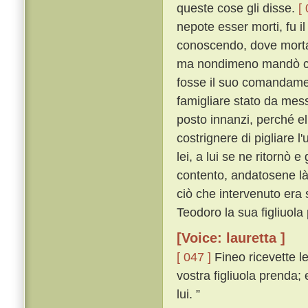
queste cose gli disse.
[
nepote esser morti, fu i
conoscendo, dove morta
ma nondimeno mandò corr
fosse il suo comandame
famigliare stato da mess
posto innanzi, perché el
costrignere di pigliare 
lei, a lui se ne ritornò 
contento, andatosene là
ciò che intervenuto er
Teodoro la sua figliuola
[Voice: lauretta ]
[ 047 ]
Fineo ricevette le
vostra figliuola prenda;
lui. ”