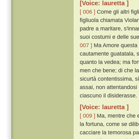
[Voice: lauretta ]
[ 006 ]
Come gli altri fi
figliuola chiamata Violan
padre a maritare, s'inn
suoi costumi e delle sue
007 ]
Ma Amore questa fat
cautamente guatatala, s
quanto la vedea; ma for
men che bene; di che la 
sicurtà contentissima, 
assai, non attentandosi 
ciascuno il disiderasse.
[Voice: lauretta ]
[ 009 ]
Ma, mentre che e
la fortuna, come se dili
cacciare la temorosa pa