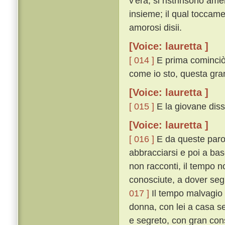
v'era, si ristrinsono am
insieme; il qual toccame
amorosi disii.
[Voice: lauretta ]
[ 014 ]
E prima cominciò 
come io sto, questa gran
[Voice: lauretta ]
[ 015 ]
E la giovane diss
[Voice: lauretta ]
[ 016 ]
E da queste parol
abbracciarsi e poi a basc
non racconti, il tempo no
conosciute, a dover segr
017 ]
Il tempo malvagio ce
donna, con lei a casa se
e segreto, con gran cons