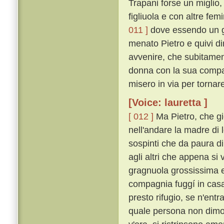
Trapani forse un miglio,
figliuola e con altre fe
011 ]
dove essendo un gi
menato Pietro e quivi d
avvenire, che subitamente
donna con la sua compag
misero in via per tornar
[Voice: lauretta ]
[ 012 ]
Ma Pietro, che gi
nell'andare la madre di
sospinti che da paura di
agli altri che appena s
gragnuola grossissima e
compagnia fuggí in casa
presto rifugio, se n'entr
quale persona non dimor