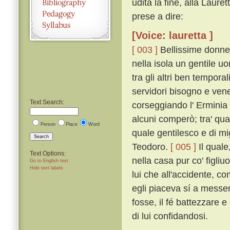
udita la fine, alla Laure
prese a dire:
[Voice: lauretta ]
[ 003 ]
Bellissime donne,
nella isola un gentile 
tra gli altri ben temporal
servidori bisogno e vene
Text Search:
corseggiando l' Erminia m
alcuni comperò; tra' qual
Person
Place
Word
quale gentilesco e di mi
Search
Teodoro.
[ 005 ]
Il quale
Text Options:
nella casa pur co' figliu
Go to English text
Hide text labels
lui che all'accidente, c
egli piaceva sí a messer
fosse, il fé battezzare e
di lui confidandosi.