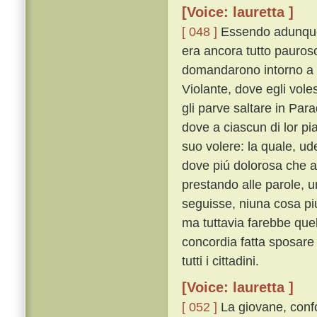
[Voice: lauretta ]
[ 048 ]
Essendo adunque 
era ancora tutto pauroso 
domandarono intorno a 
Violante, dove egli vole
gli parve saltare in Par
dove a ciascun di lor p
suo volere: la quale, u
dove piú dolorosa che a
prestando alle parole, un
seguisse, niuna cosa piú
ma tuttavia farebbe que
concordia fatta sposare
tutti i cittadini.
[Voice: lauretta ]
[ 052 ]
La giovane, confo