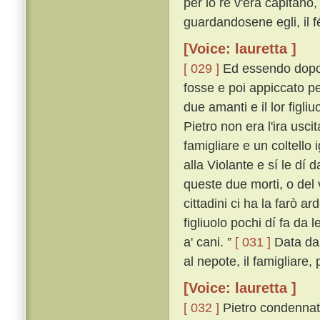
per lo re v'era capitano,
guardandosene egli, il f
[Voice: lauretta ]
[ 029 ]
Ed essendo dopo a
fosse e poi appiccato pe
due amanti e il lor figl
Pietro non era l'ira usc
famigliare e un coltello
alla Violante e sí le dí
queste due morti, o del 
cittadini ci ha la farò ar
figliuolo pochi dí fa da l
a' cani. ”
[ 031 ]
Data dal
al nepote, il famigliare
[Voice: lauretta ]
[ 032 ]
Pietro condennato