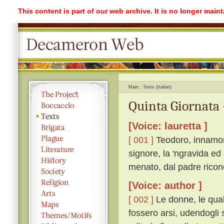
This content is part of our web archive. It is no longer mai
Main
Texts (Italian)
Quinta Giornata 
[Voice: lauretta ]
[ 001 ]
Teodoro, innamora
signore, la 'ngravida ed
menato, dal padre ricono
[Voice: author ]
[ 002 ]
Le donne, le qual
fossero arsi, udendogli s