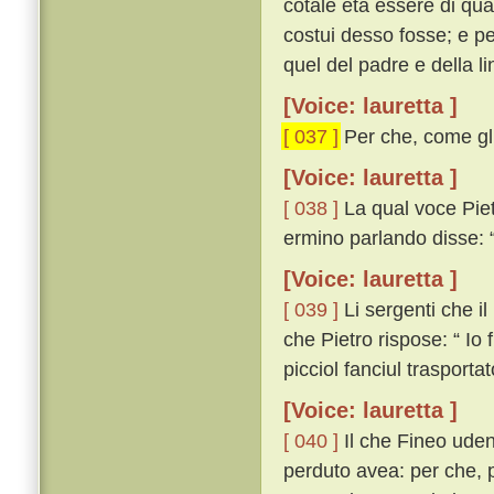
cotale età essere di qu
costui desso fosse; e p
quel del padre e della l
[Voice: lauretta ]
[ 037 ]
Per che, come gli
[Voice: lauretta ]
[ 038 ]
La qual voce Piet
ermino parlando disse: “
[Voice: lauretta ]
[ 039 ]
Li sergenti che i
che Pietro rispose: “ Io
picciol fanciul trasporta
[Voice: lauretta ]
[ 040 ]
Il che Fineo uden
perduto avea: per che, p