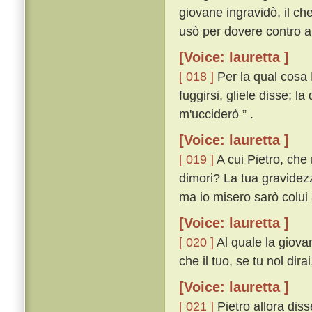
giovane ingravidò, il che
usò per dovere contro al
[Voice: lauretta ]
[ 018 ]
Per la qual cosa 
fuggirsi, gliele disse; la
m'ucciderò ” .
[Voice: lauretta ]
[ 019 ]
A cui Pietro, che
dimori? La tua gravidezz
ma io misero sarò colui 
[Voice: lauretta ]
[ 020 ]
Al quale la giovan
che il tuo, se tu nol dira
[Voice: lauretta ]
[ 021 ]
Pietro allora diss