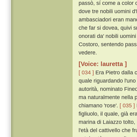
passò, sí come a color 
dove tre nobili uomini d
ambasciadori eran manda
che far si dovea, quivi s
onorati da' nobili uomi
Costoro, sentendo pass
vedere.
[Voice: lauretta ]
[ 034 ]
Era Pietro dalla c
quale riguardando l'uno
autorità, nominato Fineo
ma naturalmente nella p
chiamano 'rose'.
[ 035 ]
figliuolo, il quale, già e
marina di Laiazzo tolto
l'età del cattivello che f