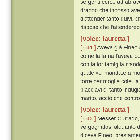
sergenti corse ad abracc
drappo che indosso avea
d'attender tanto quivi, 
rispose che l'attendereb
[Voice: lauretta ]
[ 041 ]
Aveva già Fineo s
come la fama l'aveva po
con la lor famiglia n'an
quale voi mandate a mor
torre per moglie colei la
piacciavi di tanto indug
marito, acciò che contro a
[Voice: lauretta ]
[ 043 ]
Messer Currado, u
vergognatosi alquanto d
diceva Fineo, prestamen