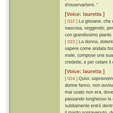
d'osservarlomi. ”
[Voice: lauretta ]
[ 022 ]
La giovane, che 
nascosa, veggendo, per 
con grandissimo pianto u
[ 023 ]
La donna, dolente
sapere come andata foss
male, compose una sua fa
credette, e per celare il
[Voice: lauretta ]
[ 024 ]
Quivi, sopravvenu
donne fanno, non avvisa
mai usato non era, dove
passando lunghesso la c
subitamente entrò dent
il marito sopravenuto, do