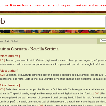
rchive. It is no longer maintained and may not meet current access
ain
Texts (Italian)
uinta Giornata - Novella Settima
Voice: lauretta ]
001 ]
Teodoro, innamorato della Violante, figliuola di messere Amerigo suo signore, la 'ngravida
rustandosi essendo menato, dal padre riconosciuto e prosciolto prende per moglie la Violante.
Voice: author ]
002 ]
Le donne, le quali tutte temendo stavan sospese ad udire se i due amanti fossero arsi, u
allegrarono; e la reina, udita la fine, alla Lauretta lo 'ncarico impose della seguente; la quale li
Voice: lauretta ]
003 ]
Bellissime donne, al tempo che il buon re Guiglielmo la Cicilia reggeva, era nella isola
bate da Trapani, il quale, tra gli altri ben temporali, era di figliuoli assai ben fornito.
[ 004 ]
Per 
enendo galee di corsari genovesi di Levante, li quali corseggiando l' Erminia molti fanciulli avev
lcuni comperò; tra' quali, quantunque tutti gli altri paressero pastori, n'era uno il quale gentiles
areva, ed era chiamato Teodoro.
[ 005 ]
Il quale, crescendo, come che egli a guisa di servo trat