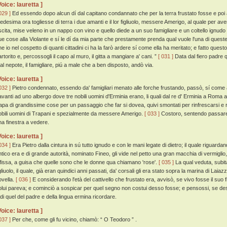
Voice: lauretta ]
029 ]
Ed essendo dopo alcun dí dal capitano condannato che per la terra frustato fosse e poi 
edesima ora togliesse di terra i due amanti e il lor figliuolo, messere Amerigo, al quale per ave
scita, mise veleno in un nappo con vino e quello diede a un suo famigliare e un coltello ignud
ue cose alla Violante e sí le dí da mia parte che prestamente prenda qual vuole l'una di queste
e io nel cospetto di quanti cittadini ci ha la farò ardere sí come ella ha meritato; e fatto questo, pi
rtorito e, percossogli il capo al muro, il gitta a mangiare a' cani. ”
[ 031 ]
Data dal fiero padre q
 al nepote, il famigliare, piú a male che a ben disposto, andò via.
Voice: lauretta ]
032 ]
Pietro condennato, essendo da' famigliari menato alle forche frustando, passò, sí come 
avanti ad uno albergo dove tre nobili uomini d'Erminia erano, li quali dal re d' Erminia a Roma 
apa di grandissime cose per un passaggio che far si dovea, quivi smontati per rinfrescarsi e ri
obili uomini di Trapani e spezialmente da messere Amerigo.
[ 033 ]
Costoro, sentendo passare
na finestra a vedere.
Voice: lauretta ]
034 ]
Era Pietro dalla cintura in sú tutto ignudo e con le mani legate di dietro; il quale riguard
ntico era e di grande autorità, nominato Fineo, gli vide nel petto una gran macchia di vermiglio
nfissa, a guisa che quelle sono che le donne qua chiamano 'rose'.
[ 035 ]
La qual veduta, subit
gliuolo, il quale, già eran quindici anni passati, da' corsali gli era stato sopra la marina di Lai
ovella.
[ 036 ]
E considerando l'età del cattivello che frustato era, avvisò, se vivo fosse il suo f
olui pareva; e cominciò a sospicar per quel segno non costui desso fosse; e pensossi, se de
 di quel del padre e della lingua ermina ricordare.
Voice: lauretta ]
037 ]
Per che, come gli fu vicino, chiamò: “ O Teodoro ” .