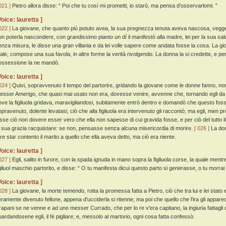
021 ]
Pietro allora disse: “ Poi che tu cosí mi prometti, io starò, ma pensa d'osservarlomi. ”
Voice: lauretta ]
022 ]
La giovane, che quanto piú potuto avea, la sua pregnezza tenuta aveva nascosa, veggen
on poterla nascondere, con grandissimo pianto un dí il manifestò alla madre, lei per la sua sa
enza misura, le disse una gran villania e da lei volle sapere come andata fosse la cosa. La gi
ale, compose una sua favola, in altre forme la verità rivolgendo. La donna la si credette, e per ce
ossessione la ne mandò.
Voice: lauretta ]
024 ]
Quivi, sopravvenuto il tempo del partorire, gridando la giovane come le donne fanno, non
esser Amerigo, che quasi mai usato non era, dovesse venire, avvenne che, tornando egli d
ove la figliuola gridava, maravigliandosi, subitamente entrò dentro e domandò che questo fos
opravenuto, dolente levatasi, ciò che alla figliuola era intervenuto gli raccontò; ma egli, men 
isse ciò non dovere esser vero che ella non sapesse di cui gravida fosse, e per ciò del tutto 
a sua grazia racquistare: se non, pensasse senza alcuna misericordia di morire.
[ 026 ]
La don
are star contento il marito a quello che ella aveva detto, ma ciò era niente.
Voice: lauretta ]
027 ]
Egli, salito in furore, con la spada ignuda in mano sopra la figliuola corse, la quale mentre
igliuol maschio partorito, e disse: “ O tu manifesta dicui questo parto si generasse, o tu morrai
Voice: lauretta ]
028 ]
La giovane, la morte temendo, rotta la promessa fatta a Pietro, ciò che tra lui e lei stato e
ieramente divenuto fellone, appena d'ucciderla si ritenne; ma poi che quello che l'ira gli appare
rapani se ne venne e ad uno messer Currado, che per lo re v'era capitano, la ingiuria fattagli 
uardandosene egli, il fé pigliare; e, messolo al martorio, ogni cosa fatta confessò.