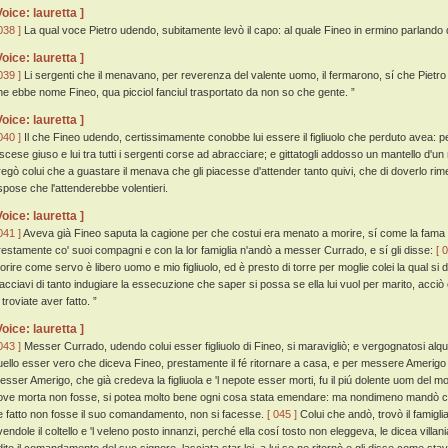
Voice: lauretta ]
038 ]
La qual voce Pietro udendo, subitamente levò il capo: al quale Fineo in ermino parlando di
Voice: lauretta ]
039 ]
Li sergenti che il menavano, per reverenza del valente uomo, il fermarono, sí che Pietro ris
he ebbe nome Fineo, qua picciol fanciul trasportato da non so che gente. ”
Voice: lauretta ]
040 ]
Il che Fineo udendo, certissimamente conobbe lui essere il figliuolo che perduto avea: 
iscese giuso e lui tra tutti i sergenti corse ad abracciare; e gittatogli addosso un mantello d'
regò colui che a guastare il menava che gli piacesse d'attender tanto quivi, che di doverlo ri
ispose che l'attenderebbe volentieri.
Voice: lauretta ]
041 ]
Aveva già Fineo saputa la cagione per che costui era menato a morire, sí come la fama l
restamente co' suoi compagni e con la lor famiglia n'andò a messer Currado, e sí gli disse:
[ 
orire come servo è libero uomo e mio figliuolo, ed è presto di torre per moglie colei la qual si d
iacciavi di tanto indugiare la essecuzione che saper si possa se ella lui vuol per marito, acciò c
 troviate aver fatto. ”
Voice: lauretta ]
043 ]
Messer Currado, udendo colui esser figliuolo di Fineo, si maravigliò; e vergognatosi alq
uello esser vero che diceva Fineo, prestamente il fé ritornare a casa, e per messere Amerigo
esser Amerigo, che già credeva la figliuola e 'l nepote esser morti, fu il piú dolente uom del 
ove morta non fosse, si potea molto bene ogni cosa stata emendare: ma nondimeno mandò corr
e fatto non fosse il suo comandamento, non si facesse.
[ 045 ]
Colui che andò, trovò il famig
vendole il coltello e 'l veleno posto innanzi, perché ella cosí tosto non eleggeva, le dicea villani