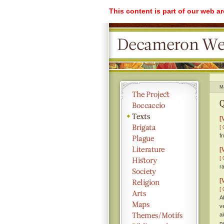
This content is part of our web a
M
Q
[
[ 
f
[
[ 
r
[
[ 
Ab
v
a
p