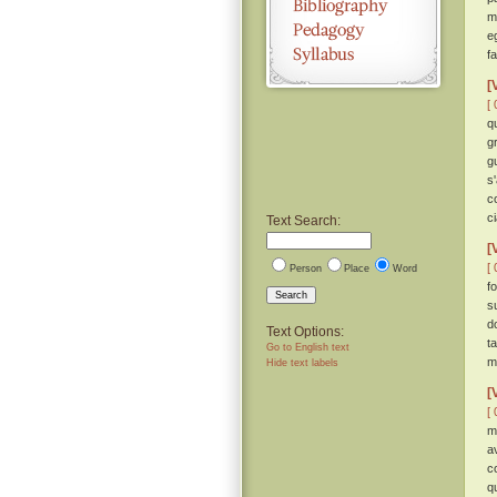
m
e
fa
[
[ 
q
g
g
s
c
c
Text Search:
[
[ 
Person
Place
Word
f
Search
s
d
Text Options:
t
Go to English text
m
Hide text labels
[
[ 
m
a
c
q