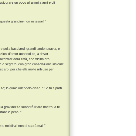
sicurare un poco gli animi a aprire gli
 questa grandine non ristesse! ”
e poi a basciarsi, grandinando tuttavia; e
ttazioni d'amor conosciute, a dover
l'entrar della città, che vicina era,
ine e segreto, con gran consolazione insieme
discaro; per che ella molte arti usò per
se; la quale udendolo disse: “ Se tu ti parti,
a gravidezza scoprirà il fallo nostro: a te
tare la pena. ”
 tu nol dirai, non si saprà mai. ”