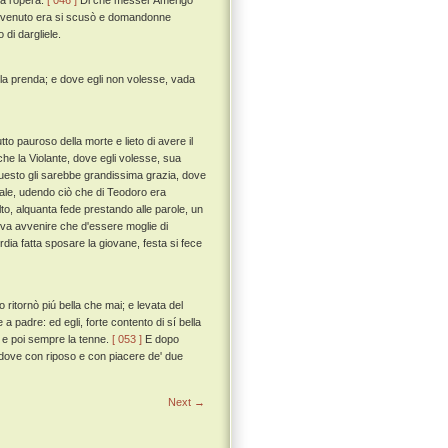
va l'opera.
[ 046 ]
Di che messer Amerigo
tervenuto era si scusò e domandonne
di dargliele.
iuola prenda; e dove egli non volesse, vada
 pauroso della morte e lieto di avere il
e la Violante, dove egli volesse, sua
 questo gli sarebbe grandissima grazia, dove
ale, udendo ciò che di Teodoro era
o, alquanta fede prestando alle parole, un
oteva avvenire che d'essere moglie di
ia fatta sposare la giovane, festa si fece
ritornò piú bella che mai; e levata del
a padre: ed egli, forte contento di sí bella
te e poi sempre la tenne.
[ 053 ]
E dopo
o, dove con riposo e con piacere de' due
Next →