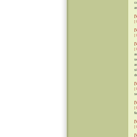
c
am
[
[ 
[
[ 
[
[ 
a
s
a
si
d
[
[ 
s
[
[ 
f
[
[ 
[