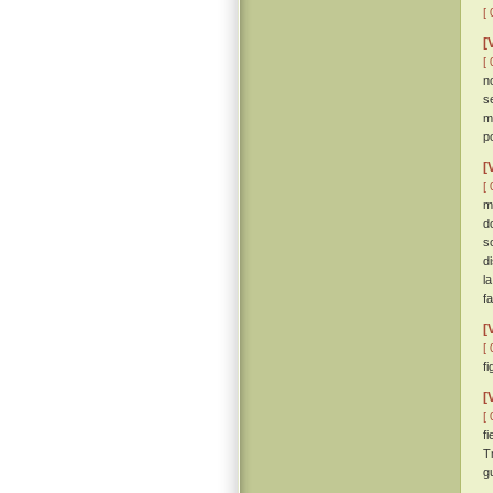
[ 
[
[ 
n
s
m
p
[
[ 
m
d
s
d
l
f
[
[ 
f
[
[ 
f
T
g