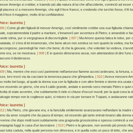
esser Amerigo si crebbe; e traendo piú alla natura di lui che all'accidente, cominciò ad esser 
gli piaceva sí a messere Amerigo, che egli il fece franco; e credendo che turchio fosse, il fé b
tti il fece il maggiore, molto di lui confidandosi.
Voice: lauretta ]
006 ]
Come gli altri figliuoli di messer Amerigo, cosí similmente crebbe una sua figliuola chiamata
uale, sopratenendola il padre a maritare, s'innamorò per avventura di Pietro; e amandolo e fa
rande stima, pur si vergognava di discovrirgliele.
[ 007 ]
Ma Amore questa fatica le tolse, per 
uatatala, sí s'era di lei innamorato, che bene alcun non sentiva se non quanto la vedea; ma f
'accorgesse, parendogli far men che bene; di che la giovane, che volentier lui vedeva, s'avvide
ome era, se ne mostrava.
[ 008 ]
E in questo dimorarono assai, non attentandosi di dire l'uno 
iascuno il disiderasse.
Voice: lauretta ]
009 ]
Ma, mentre che essi cosí parimente nell'amorose fiamme accesi ardevano, la fortuna, c
osse, loro trovò via da cacciare la temorosa paura che gl'impediva.
[ 010 ]
Aveva messere Ameri
uo molto bel luogo, al quale la donna sua con la figliuola e con altre femine e donne era usata
ove essendo un giorno, che era il caldo grande, andate e avendo seco menato Pietro e quiv
alvolta di state avvenire, che subitamente il cielo si chiuse d'oscuri nuvoli; per la qual cosa l
alvagio tempo non le cogliesse quivi, si misero in via per tornare in Trapani, e andavanne rat
Voice: lauretta ]
012 ]
Ma Pietro, che giovane era, e la fanciulla similemente avanzavano nell'andare la madre di
eno da amor sospinti che da paura di tempo; ed essendo già tanto entrati innanzi alla donna e
vvenne che dopo molti tuoni subitamente una gragnuola grossissima e spessa cominciò a veni
ompagnia fuggí in casa d'un lavoratore.
[ 013 ]
Pietro e la giovane, non avendo piú presto rifug
uasi tutta caduta, nella quale persona non dimorava; e in quella sotto un poco di tetto, che an