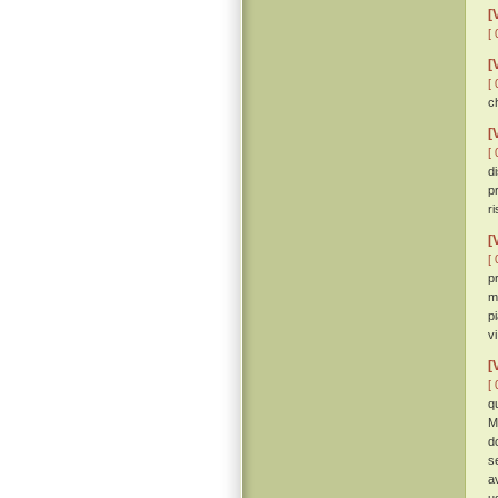
[
[ 
[
[ 
c
[
[ 
d
p
r
[
[ 
p
m
p
vi
[
[ 
q
M
d
s
a