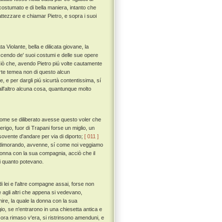
costumato e di bella maniera, intanto che
attezzare e chiamar Pietro, e sopra i suoi
 Violante, bella e dilicata giovane, la
ccendo de' suoi costumi e delle sue opere
ciò che, avendo Pietro piú volte cautamente
orte temea non di questo alcun
, e per dargli piú sicurtà contentissima, sí
all'altro alcuna cosa, quantunque molto
ome se diliberato avesse questo voler che
go, fuor di Trapani forse un miglio, un
 sovente d'andare per via di diporto;
[ 011 ]
i dimorando, avvenne, sí come noi veggiamo
a donna con la sua compagnia, acciò che il
ti quanto potevano.
 lei e l'altre compagne assai, forse non
 agli altri che appena si vedevano,
re, la quale la donna con la sua
io, se n'entrarono in una chiesetta antica e
cora rimaso v'era, si ristrinsono amenduni, e