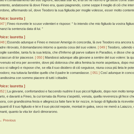
dito il comandamento del suo signore, lasciata star lei, a lui se ne ritornò e gli disse come sta
ontento, andatosene là dove Fineo era, quasi piagnendo, come seppe il meglio di ciò che in
erdono, affermando sé, dove Teodoro la sua figliuola per moglie volesse, esser molto contento 
Voice: lauretta ]
047 ]
Fineo ricevette le scuse volentieri e rispose: “ Io intendo che mio figliuolo la vostra figl
nanzi la sentenzia data di lui. ”
Voice: lauretta ]
048 ]
Essendo adunque e Fineo e messer Amerigo in concordia, là ove Teodoro era ancora tutto
adre ritrovato, il domandarono intorno a questa cosa del suo volere.
[ 049 ]
Teodoro, udendo ch
oglie sarebbe, tanta fu la sua letizia, che d'Inferno gli parve saltare in Paradiso, e disse che
 ciascun di lor piacesse.
[ 050 ]
Mandossi adunque alla giovane a sentire del suo volere: la qu
vvenuto ed era per avvenire, dove piú dolorosa che altra femina la morte aspettava, dopo molt
oco si rallegrò e rispose che, se ella il suo disidero di ciò seguisse, niuna cosa piú lieta le p
eodoro; ma tuttavia farebbe quello che il padre le comandasse.
[ 051 ]
Cosí adunque in concord
randissima con sommo piacere di tutti i cittadini.
Voice: lauretta ]
052 ]
La giovane, confortandosi e faccendo nudrire il suo piccol figliuolo, dopo non molto tempo 
arto, e davanti a Fineo, la cui tornata da Roma s'aspettò, venuta, quella reverenza gli fece che 
uora, con grandissima festa e allegrezza fatte fare le lor nozze, in luogo di figliuola la ricevet
lquanti dí il suo figliuolo e lei e il suo picciol nepote, montati in galea, seco ne menò a Laiazz
manti, quanto la vita lor durò dimorarono.
← Previous