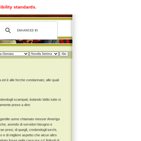
ibility standards.
 ed è alle forche condannato; alle quali
dendogli scampati, lodando Iddio tutte si
etamente prese a dire:
 un gentile uomo chiamato messer Amerigo
che, avendo di servidori bisogno e
an presi, di quegli, credendogli turchi,
co e di migliore aspetto che alcun altro
tato fosse nella casa pur co' figliuoli di