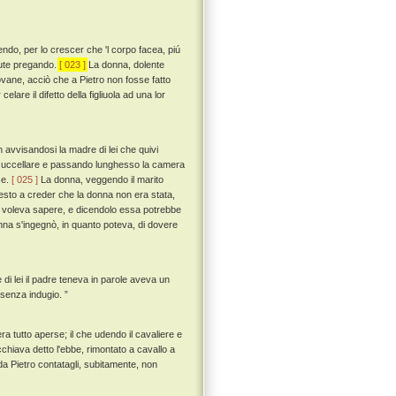
do, per lo crescer che 'l corpo facea, piú
lute pregando.
[ 023 ]
La donna, dolente
ovane, acciò che a Pietro non fosse fatto
lare il difetto della figliuola ad una lor
 avvisandosi la madre di lei che quivi
a uccellare e passando lunghesso la camera
se.
[ 025 ]
La donna, veggendo il marito
presto a creder che la donna non era stata,
il voleva sapere, e dicendolo essa potrebbe
na s'ingegnò, in quanto poteva, di dovere
 di lei il padre teneva in parole aveva un
 senza indugio. ”
ra tutto aperse; il che udendo il cavaliere e
cchiava detto l'ebbe, rimontato a cavallo a
da Pietro contatagli, subitamente, non