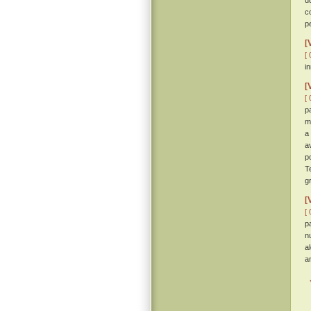
u
c
p
[
[ 
in
[
[ 
p
m
a
a
p
T
g
[
[ 
p
n
a
a