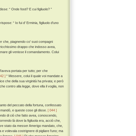
sse: “ Onde fosti? E cui figliuolo? ”
pose: “ Io fui d' Erminia, figliuolo d'uno
per che, piagnendo co' suoi compagni
un ricchissimo drappo che indosso avea,
menare gli venisse il comandamento. Colui
'aveva portata per tutto; per che
042 ]
“ Messere, colui il quale voi mandate a
ice che della sua virginità ha privata; e però
he contro alla legge, dove ella il voglia, non
uanto del peccato della fortuna, confessato
 mandò, e queste cose gli disse.
[ 044 ]
mondo di ciò che fatto avea, conoscendo,
endo là dove la figliuola era, acciò che,
liare stato da messer Amerigo mandato, che,
a e volevala costrignere di pigliare l'uno; ma