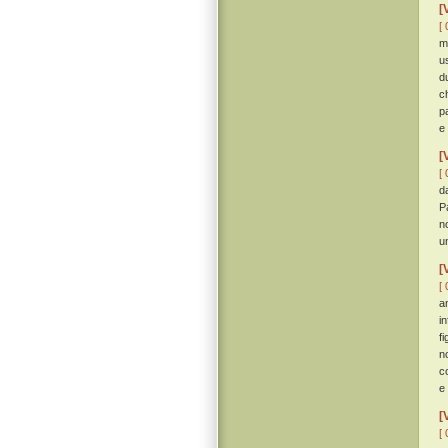
[
[ 
m
u
d
ch
pa
e
[
[ 
d
P
n
u
[
[ 
a
i
fi
n
c
e
[
[ 