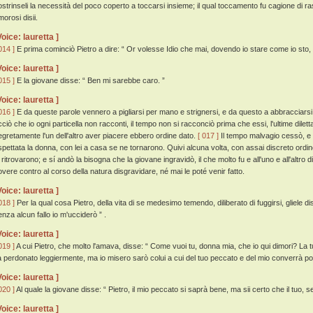
ostrinseli la necessità del poco coperto a toccarsi insieme; il qual toccamento fu cagione di ras
orosi disii.
Voice: lauretta ]
014 ]
E prima cominciò Pietro a dire: “ Or volesse Idio che mai, dovendo io stare come io sto,
Voice: lauretta ]
015 ]
E la giovane disse: “ Ben mi sarebbe caro. ”
Voice: lauretta ]
016 ]
E da queste parole vennero a pigliarsi per mano e strignersi, e da questo a abbracciarsi 
cciò che io ogni particella non racconti, il tempo non si racconciò prima che essi, l'ultime dile
egretamente l'un dell'altro aver piacere ebbero ordine dato.
[ 017 ]
Il tempo malvagio cessò, e al
spettata la donna, con lei a casa se ne tornarono. Quivi alcuna volta, con assai discreto ord
 ritrovarono; e sí andò la bisogna che la giovane ingravidò, il che molto fu e all'uno e all'altro 
overe contro al corso della natura disgravidare, né mai le poté venir fatto.
Voice: lauretta ]
018 ]
Per la qual cosa Pietro, della vita di se medesimo temendo, diliberato di fuggirsi, gliele dis
enza alcun fallo io m'ucciderò ” .
Voice: lauretta ]
019 ]
A cui Pietro, che molto l'amava, disse: “ Come vuoi tu, donna mia, che io qui dimori? La tu
ia perdonato leggiermente, ma io misero sarò colui a cui del tuo peccato e del mio converrà por
Voice: lauretta ]
020 ]
Al quale la giovane disse: “ Pietro, il mio peccato si saprà bene, ma sii certo che il tuo, se
Voice: lauretta ]