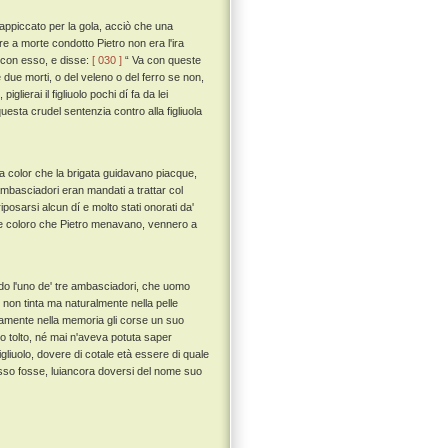
appiccato per la gola, acciò che una
re a morte condotto Pietro non era l'ira
o con esso, e disse:
[ 030 ]
“ Va con queste
 due morti, o del veleno o del ferro se non,
glierai il figliuolo pochi dí fa da lei
uesta crudel sentenzia contro alla figliuola
a color che la brigata guidavano piacque,
ambasciadori eran mandati a trattar col
posarsi alcun dí e molto stati onorati da'
 coloro che Pietro menavano, vennero a
ando l'uno de' tre ambasciadori, che uomo
, non tinta ma naturalmente nella pelle
amente nella memoria gli corse un suo
azzo tolto, né mai n'aveva potuta saper
igliuolo, dovere di cotale età essere di quale
sso fosse, luiancora doversi del nome suo