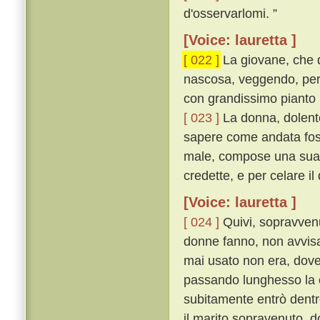
d'osservarlomi. ”
[Voice: lauretta ]
[ 022 ]
La giovane, che 
nascosa, veggendo, per 
con grandissimo pianto u
[ 023 ]
La donna, dolente
sapere come andata foss
male, compose una sua fa
credette, e per celare il
[Voice: lauretta ]
[ 024 ]
Quivi, sopravvenu
donne fanno, non avvisa
mai usato non era, dove
passando lunghesso la c
subitamente entrò dent
il marito sopravenuto, do