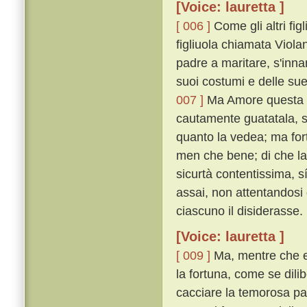
[Voice: lauretta ]
[ 006 ]
Come gli altri fi
figliuola chiamata Violan
padre a maritare, s'inn
suoi costumi e delle sue
007 ]
Ma Amore questa fat
cautamente guatatala, s
quanto la vedea; ma for
men che bene; di che la 
sicurtà contentissima, 
assai, non attentandosi 
ciascuno il disiderasse.
[Voice: lauretta ]
[ 009 ]
Ma, mentre che e
la fortuna, come se dili
cacciare la temorosa pa