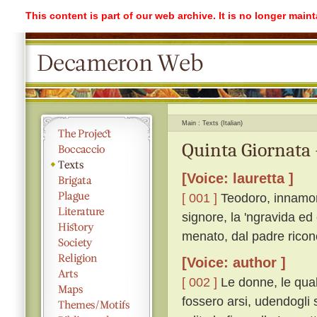
This content is part of our web archive. It is no longer mai
Main
Texts (Italian)
Quinta Giornata 
[Voice: lauretta ]
[ 001 ]
Teodoro, innamora
signore, la 'ngravida ed
menato, dal padre ricono
[Voice: author ]
[ 002 ]
Le donne, le qual
fossero arsi, udendogli s