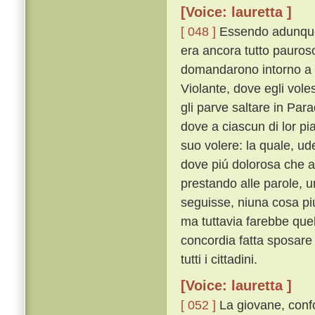
[Voice: lauretta ]
[ 048 ]
Essendo adunque 
era ancora tutto pauroso 
domandarono intorno a 
Violante, dove egli vole
gli parve saltare in Par
dove a ciascun di lor p
suo volere: la quale, u
dove piú dolorosa che a
prestando alle parole, un
seguisse, niuna cosa piú
ma tuttavia farebbe que
concordia fatta sposare
tutti i cittadini.
[Voice: lauretta ]
[ 052 ]
La giovane, confo