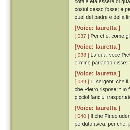
cotale età essere di qu
costui desso fosse; e p
quel del padre e della l
[Voice: lauretta ]
[ 037 ]
Per che, come gli
[Voice: lauretta ]
[ 038 ]
La qual voce Piet
ermino parlando disse: “
[Voice: lauretta ]
[ 039 ]
Li sergenti che i
che Pietro rispose: “ Io
picciol fanciul trasporta
[Voice: lauretta ]
[ 040 ]
Il che Fineo uden
perduto avea: per che, p