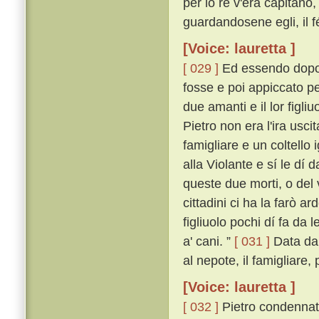
per lo re v'era capitano,
guardandosene egli, il f
[Voice: lauretta ]
[ 029 ]
Ed essendo dopo a
fosse e poi appiccato pe
due amanti e il lor figl
Pietro non era l'ira usc
famigliare e un coltello
alla Violante e sí le dí
queste due morti, o del 
cittadini ci ha la farò ar
figliuolo pochi dí fa da l
a' cani. ”
[ 031 ]
Data dal
al nepote, il famigliare
[Voice: lauretta ]
[ 032 ]
Pietro condennato