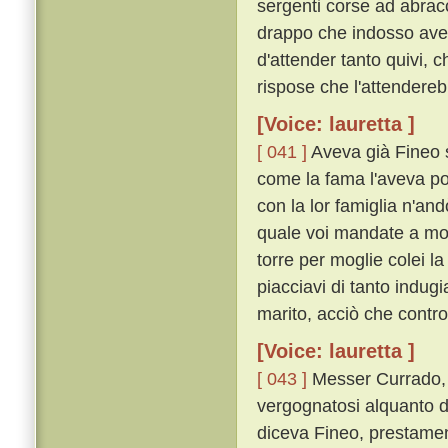
sergenti corse ad abracc
drappo che indosso avea
d'attender tanto quivi, 
rispose che l'attendereb
[Voice: lauretta ]
[ 041 ]
Aveva già Fineo s
come la fama l'aveva po
con la lor famiglia n'an
quale voi mandate a mor
torre per moglie colei la
piacciavi di tanto indug
marito, acciò che contro a
[Voice: lauretta ]
[ 043 ]
Messer Currado, u
vergognatosi alquanto d
diceva Fineo, prestamen