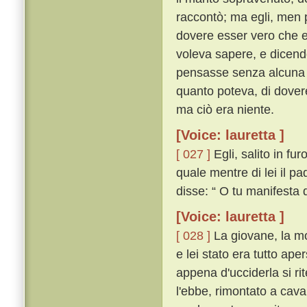
raccontò; ma egli, men 
dovere esser vero che el
voleva sapere, e dicend
pensasse senza alcuna 
quanto poteva, di dovere
ma ciò era niente.
[Voice: lauretta ]
[ 027 ]
Egli, salito in fu
quale mentre di lei il pa
disse: “ O tu manifesta 
[Voice: lauretta ]
[ 028 ]
La giovane, la mor
e lei stato era tutto ape
appena d'ucciderla si ri
l'ebbe, rimontato a cav