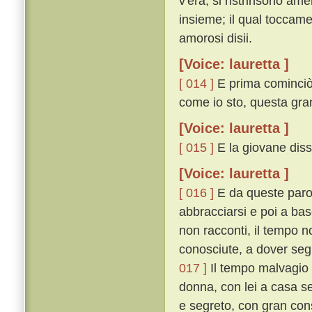
v'era, si ristrinsono am
insieme; il qual toccame
amorosi disii.
[Voice: lauretta ]
[ 014 ]
E prima cominciò 
come io sto, questa gran
[Voice: lauretta ]
[ 015 ]
E la giovane diss
[Voice: lauretta ]
[ 016 ]
E da queste parol
abbracciarsi e poi a basc
non racconti, il tempo no
conosciute, a dover segr
017 ]
Il tempo malvagio ce
donna, con lei a casa se
e segreto, con gran cons