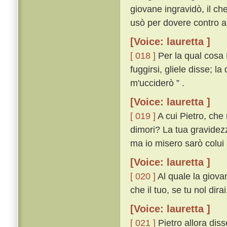
giovane ingravidò, il che
usò per dovere contro al
[Voice: lauretta ]
[ 018 ]
Per la qual cosa 
fuggirsi, gliele disse; la
m'ucciderò ” .
[Voice: lauretta ]
[ 019 ]
A cui Pietro, che
dimori? La tua gravidezz
ma io misero sarò colui 
[Voice: lauretta ]
[ 020 ]
Al quale la giovan
che il tuo, se tu nol dira
[Voice: lauretta ]
[ 021 ]
Pietro allora diss