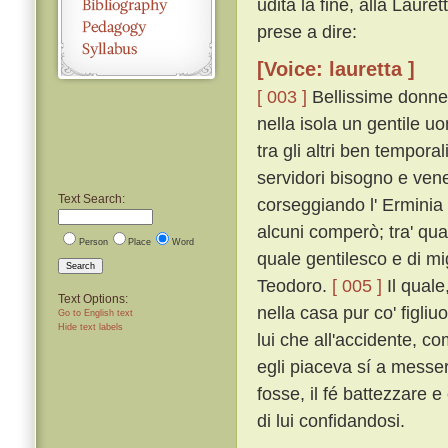
udita la fine, alla Laure
prese a dire:
[Voice: lauretta ]
[ 003 ]
Bellissime donne,
nella isola un gentile 
tra gli altri ben temporal
servidori bisogno e vene
Text Search:
corseggiando l' Erminia m
alcuni comperò; tra' qual
Person
Place
Word
quale gentilesco e di mi
Search
Teodoro.
[ 005 ]
Il quale
Text Options:
nella casa pur co' figliu
Go to English text
Hide text labels
lui che all'accidente, c
egli piaceva sí a messer
fosse, il fé battezzare e
di lui confidandosi.