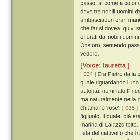
passò, sí come a color 
dove tre nobili uomini d
ambasciadori eran manda
che far si dovea, quivi s
onorati da' nobili uomi
Costoro, sentendo pass
vedere.
[Voice: lauretta ]
[ 034 ]
Era Pietro dalla c
quale riguardando l'uno
autorità, nominato Fineo
ma naturalmente nella p
chiamano 'rose'.
[ 035 ]
figliuolo, il quale, già e
marina di Laiazzo tolto
l'età del cattivello che f