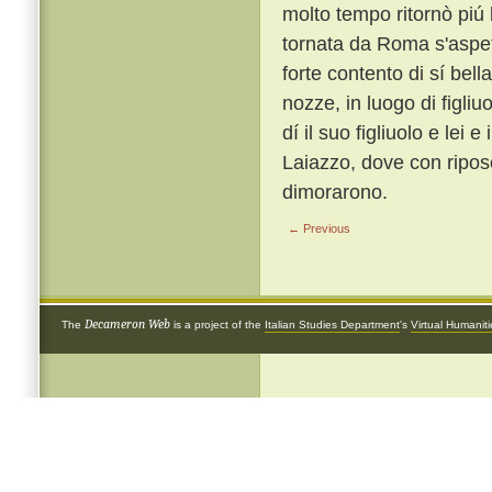
molto tempo ritornò piú 
tornata da Roma s'aspett
forte contento di sí bell
nozze, in luogo di figliu
dí il suo figliuolo e lei
Laiazzo, dove con riposo
dimorarono.
← Previous
Decameron Web
The
is a project of the
Italian Studies Department
's
Virtual Humanit