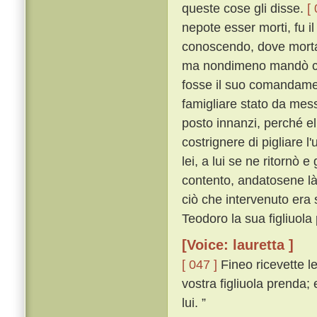
queste cose gli disse.
[
nepote esser morti, fu i
conoscendo, dove morta
ma nondimeno mandò corr
fosse il suo comandame
famigliare stato da mess
posto innanzi, perché el
costrignere di pigliare 
lei, a lui se ne ritornò 
contento, andatosene là
ciò che intervenuto er
Teodoro la sua figliuola
[Voice: lauretta ]
[ 047 ]
Fineo ricevette le
vostra figliuola prenda;
lui. ”