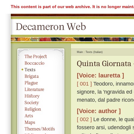
This content is part of our web archive. It is no longer mai
Main
Texts (Italian)
Quinta Giornata 
[Voice: lauretta ]
[ 001 ]
Teodoro, innamora
signore, la 'ngravida ed
menato, dal padre ricono
[Voice: author ]
[ 002 ]
Le donne, le qual
fossero arsi, udendogli s