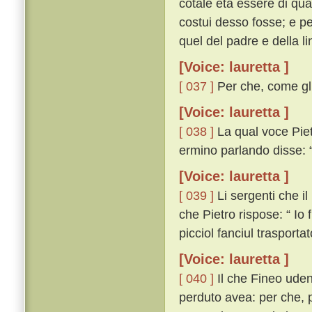
cotale età essere di qu
costui desso fosse; e p
quel del padre e della l
[Voice: lauretta ]
[ 037 ]
Per che, come gli
[Voice: lauretta ]
[ 038 ]
La qual voce Piet
ermino parlando disse: “
[Voice: lauretta ]
[ 039 ]
Li sergenti che i
che Pietro rispose: “ Io
picciol fanciul trasporta
[Voice: lauretta ]
[ 040 ]
Il che Fineo uden
perduto avea: per che, p