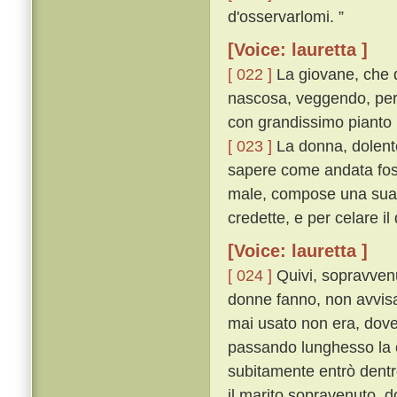
d'osservarlomi. ”
[Voice: lauretta ]
[ 022 ]
La giovane, che 
nascosa, veggendo, per 
con grandissimo pianto u
[ 023 ]
La donna, dolente
sapere come andata foss
male, compose una sua fa
credette, e per celare il
[Voice: lauretta ]
[ 024 ]
Quivi, sopravvenu
donne fanno, non avvisa
mai usato non era, dove
passando lunghesso la c
subitamente entrò dent
il marito sopravenuto, do