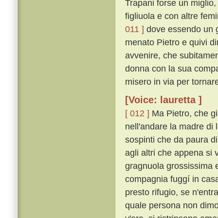
Trapani forse un miglio,
figliuola e con altre fe
011 ]
dove essendo un gi
menato Pietro e quivi d
avvenire, che subitamente
donna con la sua compag
misero in via per tornar
[Voice: lauretta ]
[ 012 ]
Ma Pietro, che gi
nell'andare la madre di
sospinti che da paura di
agli altri che appena s
gragnuola grossissima e
compagnia fuggí in casa
presto rifugio, se n'entr
quale persona non dimor