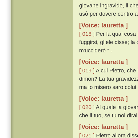
giovane ingravidò, il che
usò per dovere contro al
[Voice: lauretta ]
[ 018 ]
Per la qual cosa 
fuggirsi, gliele disse; la
m'ucciderò ” .
[Voice: lauretta ]
[ 019 ]
A cui Pietro, che
dimori? La tua gravidezz
ma io misero sarò colui 
[Voice: lauretta ]
[ 020 ]
Al quale la giovan
che il tuo, se tu nol dira
[Voice: lauretta ]
[ 021 ]
Pietro allora diss