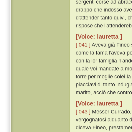
sergenti corse ad abracc
drappo che indosso avea
d'attender tanto quivi, 
rispose che l'attendereb
[Voice: lauretta ]
[ 041 ]
Aveva già Fineo s
come la fama l'aveva po
con la lor famiglia n'an
quale voi mandate a mor
torre per moglie colei la
piacciavi di tanto indug
marito, acciò che contro a
[Voice: lauretta ]
[ 043 ]
Messer Currado, u
vergognatosi alquanto d
diceva Fineo, prestamen