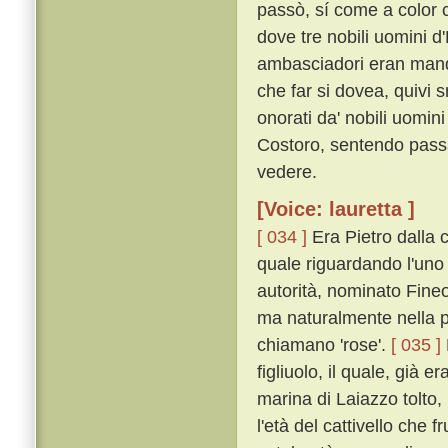
passò, sí come a color 
dove tre nobili uomini d
ambasciadori eran manda
che far si dovea, quivi s
onorati da' nobili uomi
Costoro, sentendo pass
vedere.
[Voice: lauretta ]
[ 034 ]
Era Pietro dalla c
quale riguardando l'uno
autorità, nominato Fineo
ma naturalmente nella p
chiamano 'rose'.
[ 035 ]
figliuolo, il quale, già e
marina di Laiazzo tolto
l'età del cattivello che f