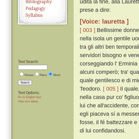
udita la fine, alla Laure
prese a dire:
[Voice: lauretta ]
[ 003 ]
Bellissime donne,
nella isola un gentile 
tra gli altri ben temporal
servidori bisogno e vene
Text Search:
corseggiando l' Erminia m
alcuni comperò; tra' qual
Person
Place
Word
quale gentilesco e di mi
Search
Teodoro.
[ 005 ]
Il quale
Text Options:
nella casa pur co' figliu
Go to English text
Hide text labels
lui che all'accidente, c
egli piaceva sí a messer
fosse, il fé battezzare e
di lui confidandosi.