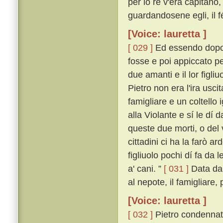
per lo re v'era capitano,
guardandosene egli, il f
[Voice: lauretta ]
[ 029 ]
Ed essendo dopo a
fosse e poi appiccato pe
due amanti e il lor figl
Pietro non era l'ira usc
famigliare e un coltello
alla Violante e sí le dí
queste due morti, o del 
cittadini ci ha la farò ar
figliuolo pochi dí fa da l
a' cani. ”
[ 031 ]
Data dal
al nepote, il famigliare
[Voice: lauretta ]
[ 032 ]
Pietro condennato