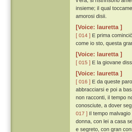
v'era, si ristrinsono am
insieme; il qual toccame
amorosi disii.
[Voice: lauretta ]
[ 014 ]
E prima cominciò 
come io sto, questa gran
[Voice: lauretta ]
[ 015 ]
E la giovane diss
[Voice: lauretta ]
[ 016 ]
E da queste parol
abbracciarsi e poi a basc
non racconti, il tempo no
conosciute, a dover segr
017 ]
Il tempo malvagio ce
donna, con lei a casa se
e segreto, con gran cons