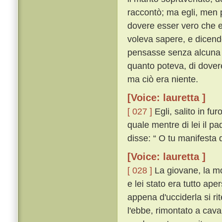
raccontò; ma egli, men 
dovere esser vero che el
voleva sapere, e dicend
pensasse senza alcuna 
quanto poteva, di dovere
ma ciò era niente.
[Voice: lauretta ]
[ 027 ]
Egli, salito in fu
quale mentre di lei il pa
disse: “ O tu manifesta 
[Voice: lauretta ]
[ 028 ]
La giovane, la mor
e lei stato era tutto ape
appena d'ucciderla si ri
l'ebbe, rimontato a cav