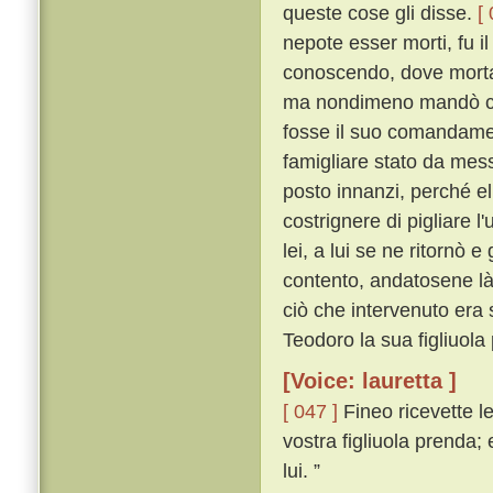
queste cose gli disse.
[
nepote esser morti, fu i
conoscendo, dove morta
ma nondimeno mandò corr
fosse il suo comandame
famigliare stato da mess
posto innanzi, perché el
costrignere di pigliare 
lei, a lui se ne ritornò 
contento, andatosene là
ciò che intervenuto er
Teodoro la sua figliuola
[Voice: lauretta ]
[ 047 ]
Fineo ricevette le
vostra figliuola prenda;
lui. ”