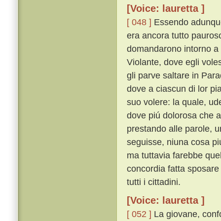
[Voice: lauretta ]
[ 048 ]
Essendo adunque 
era ancora tutto pauroso 
domandarono intorno a 
Violante, dove egli vole
gli parve saltare in Par
dove a ciascun di lor p
suo volere: la quale, u
dove piú dolorosa che a
prestando alle parole, un
seguisse, niuna cosa piú
ma tuttavia farebbe que
concordia fatta sposare
tutti i cittadini.
[Voice: lauretta ]
[ 052 ]
La giovane, confo