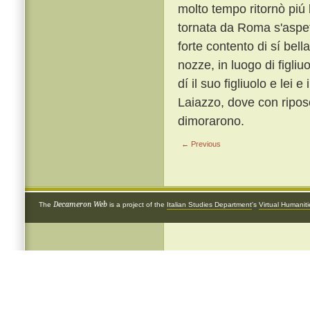
molto tempo ritornò piú 
tornata da Roma s'aspett
forte contento di sí bell
nozze, in luogo di figliu
dí il suo figliuolo e lei
Laiazzo, dove con riposo
dimorarono.
← Previous
Decameron Web
The
is a project of the
Italian Studies Department
's
Virtual Humanit