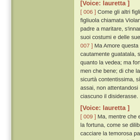
[Voice: lauretta ]
[ 006 ]
Come gli altri fi
figliuola chiamata Violan
padre a maritare, s'inn
suoi costumi e delle sue
007 ]
Ma Amore questa fat
cautamente guatatala, s
quanto la vedea; ma for
men che bene; di che la 
sicurtà contentissima, 
assai, non attentandosi 
ciascuno il disiderasse.
[Voice: lauretta ]
[ 009 ]
Ma, mentre che e
la fortuna, come se dili
cacciare la temorosa pa