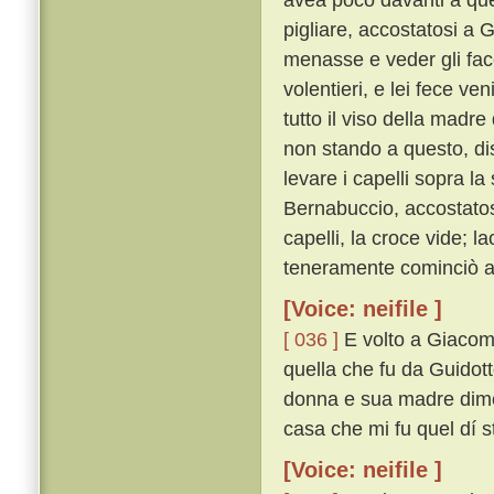
pigliare, accostatosi a 
menasse e veder gli fa
volentieri, e lei fece v
tutto il viso della madre
non stando a questo, di
levare i capelli sopra l
Bernabuccio, accostatosi
capelli, la croce vide; 
teneramente cominciò a 
[Voice: neifile ]
[ 036 ]
E volto a Giacomin
quella che fu da Guidotto
donna e sua madre dimen
casa che mi fu quel dí s
[Voice: neifile ]