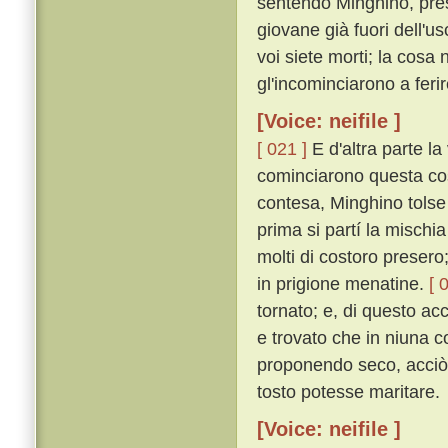
sentendo Minghino, pre
giovane già fuori dell'usci
voi siete morti; la cosa
gl'incominciarono a ferir
[Voice: neifile ]
[ 021 ]
E d'altra parte la
cominciarono questa cos
contesa, Minghino tolse
prima si partí la mischia
molti di costoro presero;
in prigione menatine.
[ 
tornato; e, di questo a
e trovato che in niuna c
proponendo seco, acciò 
tosto potesse maritare.
[Voice: neifile ]