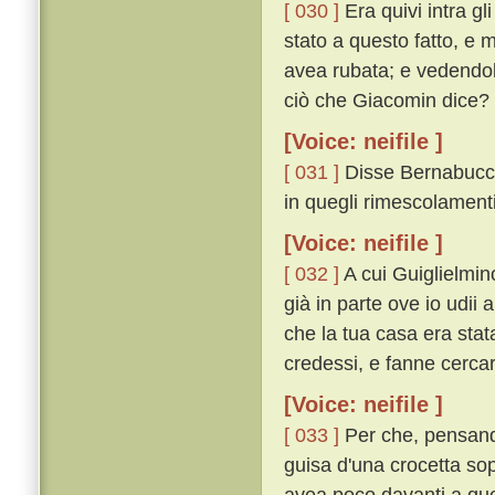
[ 030 ]
Era quivi intra gl
stato a questo fatto, e 
avea rubata; e vedendolo 
ciò che Giacomin dice? 
[Voice: neifile ]
[ 031 ]
Disse Bernabuccio:
in quegli rimescolamenti 
[Voice: neifile ]
[ 032 ]
A cui Guiglielmino
già in parte ove io udii 
che la tua casa era stat
credessi, e fanne cercar
[Voice: neifile ]
[ 033 ]
Per che, pensando
guisa d'una crocetta sop
avea poco davanti a que