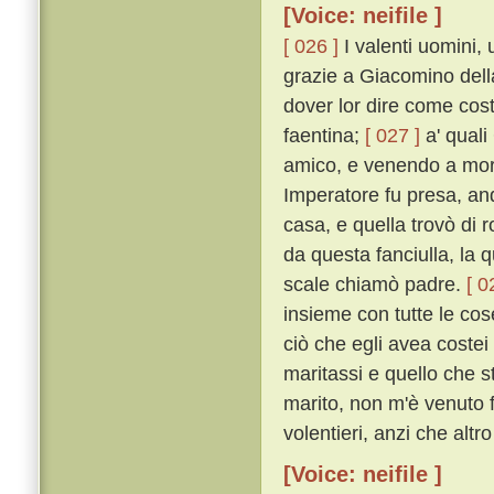
[Voice: neifile ]
[ 026 ]
I valenti uomini,
grazie a Giacomino della
dover lor dire come cost
faentina;
[ 027 ]
a' qual
amico, e venendo a mor
Imperatore fu presa, and
casa, e quella trovò di 
da questa fanciulla, la q
scale chiamò padre.
[ 0
insieme con tutte le co
ciò che egli avea coste
maritassi e quello che s
marito, non m'è venuto f
volentieri, anzi che alt
[Voice: neifile ]