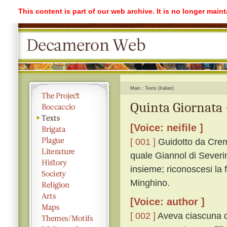
This content is part of our web archive. It is no longer mai
Main
Texts (Italian)
Quinta Giornata 
[Voice: neifile ]
[ 001 ]
Guidotto da Cremo
quale Giannol di Severi
insieme; riconoscesi la 
Minghino.
[Voice: author ]
[ 002 ]
Aveva ciascuna do