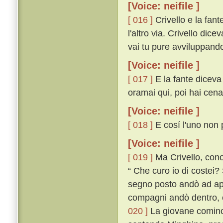
[Voice: neifile ]
[ 016 ]
Crivello e la fan
l'altro via. Crivello dic
vai tu pure avviluppand
[Voice: neifile ]
[ 017 ]
E la fante diceva 
oramai qui, poi hai cena
[Voice: neifile ]
[ 018 ]
E cosí l'uno non p
[Voice: neifile ]
[ 019 ]
Ma Crivello, cono
“ Che curo io di costei? 
segno posto andò ad apr
compagni andò dentro, e
020 ]
La giovane cominciò