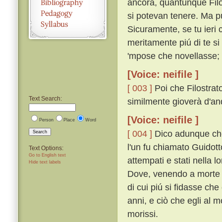
ancora, quantunque Filos
si potevan tenere. Ma pu
Sicuramente, se tu ieri ci
meritamente piú di te si 
'mpose che novellasse; 
[Voice: neifile ]
[ 003 ]
Poi che Filostrat
Text Search:
similmente gioverà d'an
[Voice: neifile ]
Person
Place
Word
[ 004 ]
Dico adunque che 
Search
l'un fu chiamato Guidot
Text Options:
Go to English text
attempati e stati nella l
Hide text labels
Dove, venendo a morte G
di cui piú si fidasse che
anni, e ciò che egli al m
morissi.