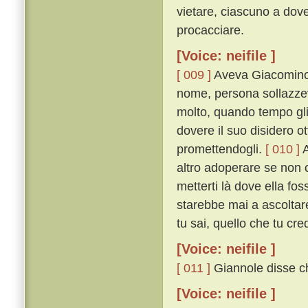
vietare, ciascuno a dove
procacciare.
[Voice: neifile ]
[ 009 ]
Aveva Giacomino 
nome, persona sollazzev
molto, quando tempo gl
dovere il suo disidero o
promettendogli.
[ 010 ]
A
altro adoperare se non
metterti là dove ella fos
starebbe mai a ascoltare. 
tu sai, quello che tu cr
[Voice: neifile ]
[ 011 ]
Giannole disse ch
[Voice: neifile ]