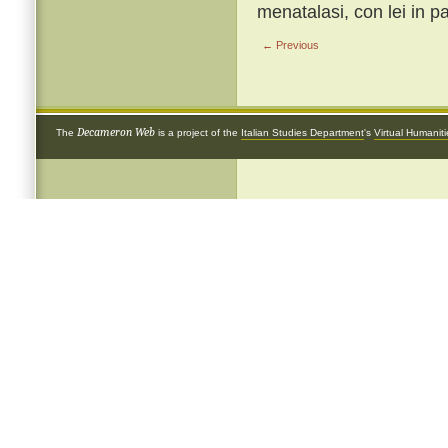
menatalasi, con lei in p
← Previous
Decameron Web
The
is a project of the
Italian Studies Department
's
Virtual Humanit