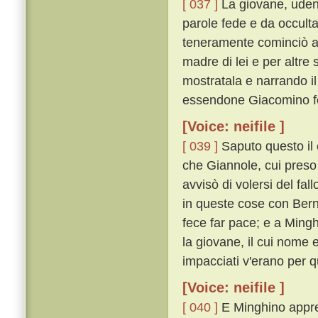
[ 037 ]
La giovane, uden
parole fede e da occulta
teneramente cominciò a
madre di lei e per altre su
mostratala e narrando il
essendone Giacomino fo
[Voice: neifile ]
[ 039 ]
Saputo questo il 
che Giannole, cui preso 
avvisò di volersi del f
in queste cose con Ber
fece far pace; e a Minghi
la giovane, il cui nome e
impacciati v'erano per 
[Voice: neifile ]
[ 040 ]
E Minghino appres