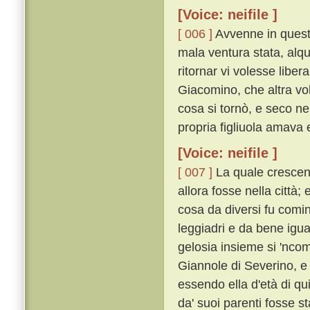
[Voice: neifile ]
[ 006 ]
Avvenne in questi
mala ventura stata, alqu
ritornar vi volesse libe
Giacomino, che altra vol
cosa si tornò, e seco ne
propria figliuola amava e
[Voice: neifile ]
[ 007 ]
La quale crescen
allora fosse nella città
cosa da diversi fu comi
leggiadri e da bene igu
gelosia insieme si 'ncom
Giannole di Severino, e 
essendo ella d'età di qu
da' suoi parenti fosse s