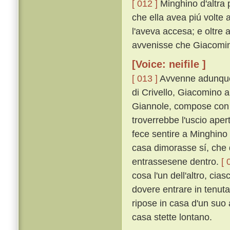
[ 012 ]
Minghino d'altra 
che ella avea piú volte 
l'aveva accesa; e oltre 
avvenisse che Giacomin
[Voice: neifile ]
[ 013 ]
Avvenne adunque,
di Crivello, Giacomino 
Giannole, compose con l
troverrebbe l'uscio aper
fece sentire a Minghino
casa dimorasse sí, che 
entrassesene dentro.
[ 
cosa l'un dell'altro, cia
dovere entrare in tenuta
ripose in casa d'un suo 
casa stette lontano.