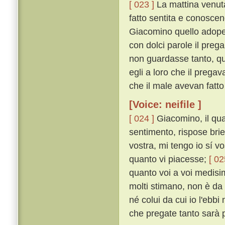
[ 023 ]
La mattina venuta,
fatto sentita e conoscen
Giacomino quello adoper
con dolci parole il preg
non guardasse tanto, qu
egli a loro che il preg
che il male avevan fatt
[Voice: neifile ]
[ 024 ]
Giacomino, il qua
sentimento, rispose brie
vostra, mi tengo io sí v
quanto vi piacesse;
[ 02
quanto voi a voi medisi
molti stimano, non è da
né colui da cui io l'ebbi
che pregate tanto sarà 