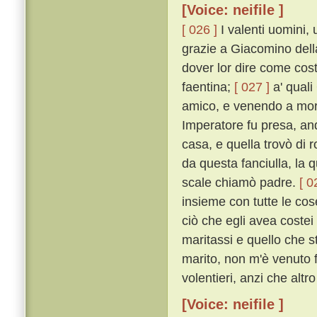
[Voice: neifile ]
[ 026 ]
I valenti uomini,
grazie a Giacomino della
dover lor dire come cost
faentina;
[ 027 ]
a' qual
amico, e venendo a mor
Imperatore fu presa, and
casa, e quella trovò di 
da questa fanciulla, la q
scale chiamò padre.
[ 0
insieme con tutte le co
ciò che egli avea coste
maritassi e quello che s
marito, non m'è venuto f
volentieri, anzi che alt
[Voice: neifile ]