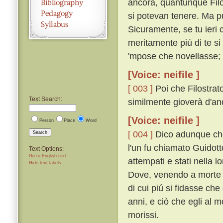
ancora, quantunque Filos
si potevan tenere. Ma pu
Sicuramente, se tu ieri ci
meritamente piú di te si 
'mpose che novellasse; 
[Voice: neifile ]
[ 003 ]
Poi che Filostrat
Text Search:
similmente gioverà d'an
[Voice: neifile ]
Person
Place
Word
[ 004 ]
Dico adunque che 
Search
l'un fu chiamato Guidot
Text Options:
Go to English text
attempati e stati nella l
Hide text labels
Dove, venendo a morte G
di cui piú si fidasse che
anni, e ciò che egli al m
morissi.