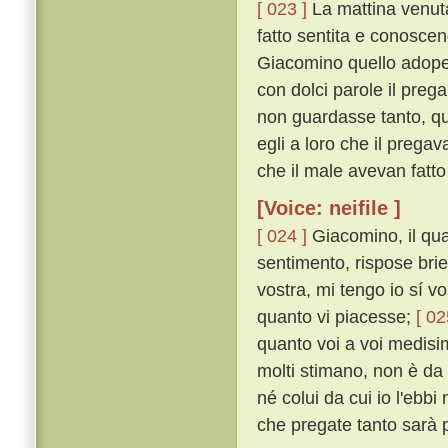
[ 023 ]
La mattina venuta,
fatto sentita e conoscen
Giacomino quello adoper
con dolci parole il preg
non guardasse tanto, qu
egli a loro che il preg
che il male avevan fatt
[Voice: neifile ]
[ 024 ]
Giacomino, il qua
sentimento, rispose brie
vostra, mi tengo io sí v
quanto vi piacesse;
[ 02
quanto voi a voi medisi
molti stimano, non è da
né colui da cui io l'ebbi
che pregate tanto sarà 