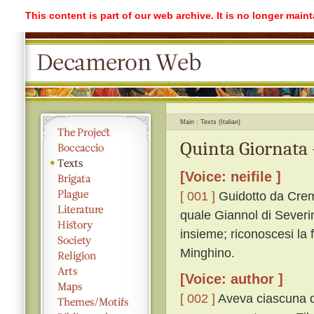
This content is part of our web archive. It is no longer mai
Main
Texts (Italian)
Quinta Giornata 
[Voice: neifile ]
[ 001 ]
Guidotto da Cremo
quale Giannol di Severi
insieme; riconoscesi la 
Minghino.
[Voice: author ]
[ 002 ]
Aveva ciascuna do