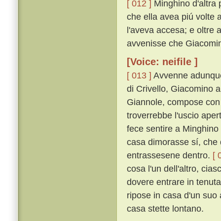
[ 012 ]
Minghino d'altra 
che ella avea piú volte 
l'aveva accesa; e oltre 
avvenisse che Giacomin
[Voice: neifile ]
[ 013 ]
Avvenne adunque,
di Crivello, Giacomino 
Giannole, compose con l
troverrebbe l'uscio aper
fece sentire a Minghino
casa dimorasse sí, che 
entrassesene dentro.
[ 
cosa l'un dell'altro, cia
dovere entrare in tenuta
ripose in casa d'un suo 
casa stette lontano.