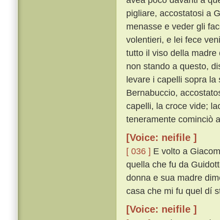
pigliare, accostatosi a 
menasse e veder gli fa
volentieri, e lei fece v
tutto il viso della madre
non stando a questo, di
levare i capelli sopra l
Bernabuccio, accostatosi
capelli, la croce vide; 
teneramente cominciò a 
[Voice: neifile ]
[ 036 ]
E volto a Giacomin
quella che fu da Guidotto
donna e sua madre dimen
casa che mi fu quel dí s
[Voice: neifile ]