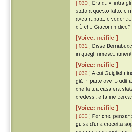
[ 030 ]
Era quivi intra gl
stato a questo fatto, e 
avea rubata; e vedendolo 
ciò che Giacomin dice? 
[Voice: neifile ]
[ 031 ]
Disse Bernabuccio:
in quegli rimescolamenti 
[Voice: neifile ]
[ 032 ]
A cui Guiglielmino
già in parte ove io udii 
che la tua casa era stat
credessi, e fanne cercar
[Voice: neifile ]
[ 033 ]
Per che, pensando
guisa d'una crocetta sop
avea poco davanti a que