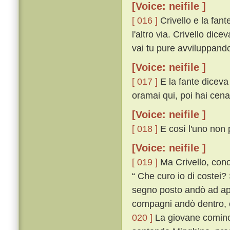
[Voice: neifile ]
[ 016 ]
Crivello e la fan
l'altro via. Crivello dic
vai tu pure avviluppand
[Voice: neifile ]
[ 017 ]
E la fante diceva 
oramai qui, poi hai cena
[Voice: neifile ]
[ 018 ]
E cosí l'uno non p
[Voice: neifile ]
[ 019 ]
Ma Crivello, cono
“ Che curo io di costei? 
segno posto andò ad apr
compagni andò dentro, e
020 ]
La giovane cominciò