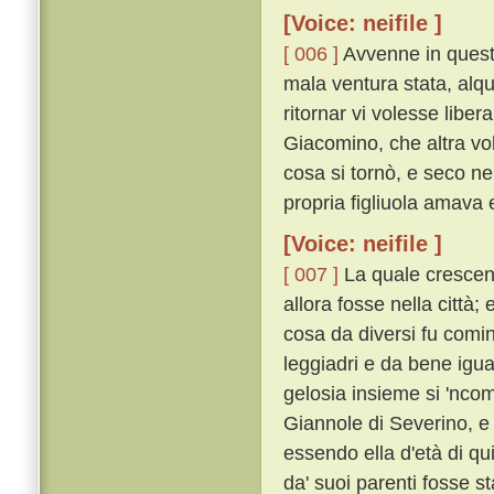
[Voice: neifile ]
[ 006 ]
Avvenne in questi
mala ventura stata, alqu
ritornar vi volesse libe
Giacomino, che altra vol
cosa si tornò, e seco ne
propria figliuola amava e
[Voice: neifile ]
[ 007 ]
La quale crescen
allora fosse nella città
cosa da diversi fu comi
leggiadri e da bene igu
gelosia insieme si 'ncom
Giannole di Severino, e 
essendo ella d'età di qu
da' suoi parenti fosse s