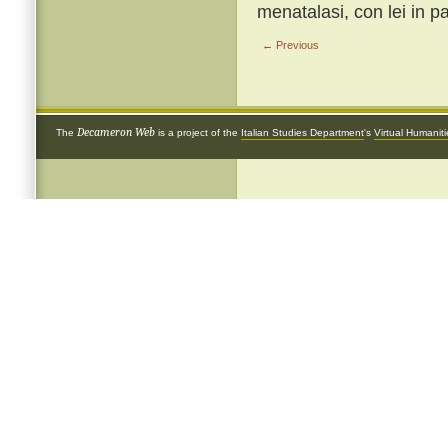
menatalasi, con lei in p
← Previous
Decameron Web
The
is a project of the
Italian Studies Department
's
Virtual Humanit