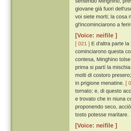
sentendo Minghino, pre
giovane già fuori dell'usci
voi siete morti; la cosa
gl'incominciarono a ferir
[Voice: neifile ]
[ 021 ]
E d'altra parte la
cominciarono questa cos
contesa, Minghino tolse
prima si partí la mischia
molti di costoro presero;
in prigione menatine.
[ 
tornato; e, di questo a
e trovato che in niuna c
proponendo seco, acciò 
tosto potesse maritare.
[Voice: neifile ]