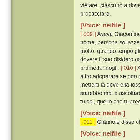
vietare, ciascuno a dove
procacciare.
[Voice: neifile ]
[ 009 ]
Aveva Giacomino 
nome, persona sollazzev
molto, quando tempo gl
dovere il suo disidero o
promettendogli.
[ 010 ]
A
altro adoperare se non
metterti là dove ella fos
starebbe mai a ascoltare. 
tu sai, quello che tu cr
[Voice: neifile ]
[ 011 ]
Giannole disse ch
[Voice: neifile ]