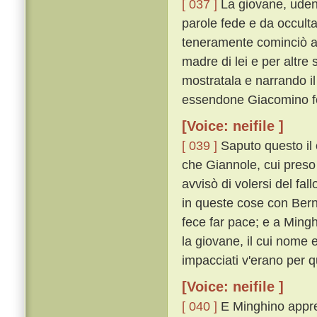
[ 037 ]
La giovane, uden
parole fede e da occulta
teneramente cominciò a
madre di lei e per altre su
mostratala e narrando il
essendone Giacomino fo
[Voice: neifile ]
[ 039 ]
Saputo questo il 
che Giannole, cui preso 
avvisò di volersi del f
in queste cose con Ber
fece far pace; e a Minghi
la giovane, il cui nome e
impacciati v'erano per 
[Voice: neifile ]
[ 040 ]
E Minghino appres