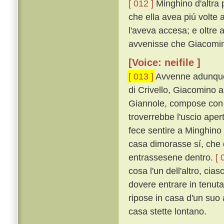
[ 012 ]
Minghino d'altra 
che ella avea piú volte 
l'aveva accesa; e oltre 
avvenisse che Giacomin
[Voice: neifile ]
[ 013 ]
Avvenne adunque,
di Crivello, Giacomino 
Giannole, compose con l
troverrebbe l'uscio aper
fece sentire a Minghino
casa dimorasse sí, che 
entrassesene dentro.
[ 
cosa l'un dell'altro, cia
dovere entrare in tenuta
ripose in casa d'un suo 
casa stette lontano.