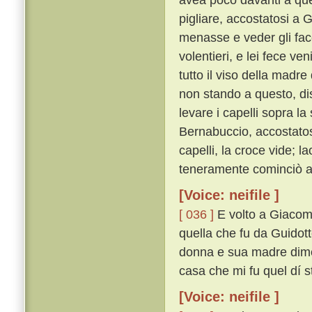
pigliare, accostatosi a 
menasse e veder gli fa
volentieri, e lei fece v
tutto il viso della madre
non stando a questo, di
levare i capelli sopra l
Bernabuccio, accostatosi
capelli, la croce vide; 
teneramente cominciò a 
[Voice: neifile ]
[ 036 ]
E volto a Giacomin
quella che fu da Guidotto
donna e sua madre dimen
casa che mi fu quel dí s
[Voice: neifile ]