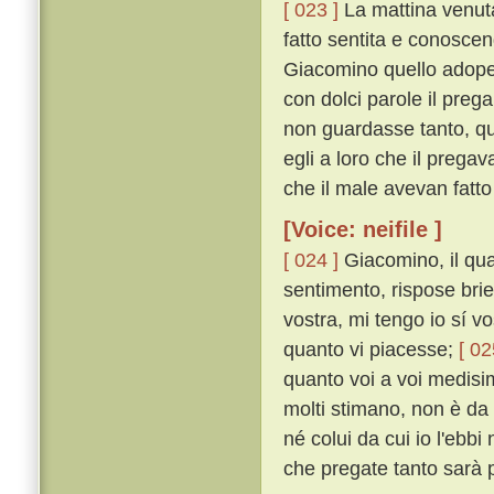
[ 023 ]
La mattina venuta,
fatto sentita e conoscen
Giacomino quello adoper
con dolci parole il preg
non guardasse tanto, qu
egli a loro che il preg
che il male avevan fatt
[Voice: neifile ]
[ 024 ]
Giacomino, il qua
sentimento, rispose brie
vostra, mi tengo io sí v
quanto vi piacesse;
[ 02
quanto voi a voi medisi
molti stimano, non è da
né colui da cui io l'ebbi
che pregate tanto sarà 