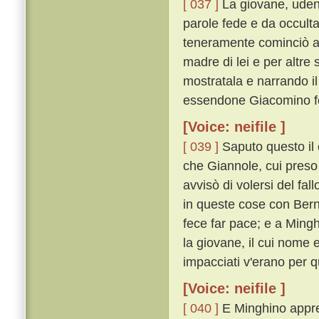
[ 037 ]
La giovane, uden
parole fede e da occulta
teneramente cominciò a
madre di lei e per altre su
mostratala e narrando il
essendone Giacomino fo
[Voice: neifile ]
[ 039 ]
Saputo questo il 
che Giannole, cui preso 
avvisò di volersi del f
in queste cose con Ber
fece far pace; e a Minghi
la giovane, il cui nome e
impacciati v'erano per 
[Voice: neifile ]
[ 040 ]
E Minghino appres