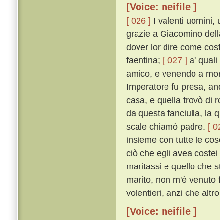
[Voice: neifile ]
[ 026 ]
I valenti uomini,
grazie a Giacomino della
dover lor dire come cost
faentina;
[ 027 ]
a' qual
amico, e venendo a mor
Imperatore fu presa, and
casa, e quella trovò di 
da questa fanciulla, la q
scale chiamò padre.
[ 0
insieme con tutte le co
ciò che egli avea coste
maritassi e quello che s
marito, non m'è venuto f
volentieri, anzi che alt
[Voice: neifile ]