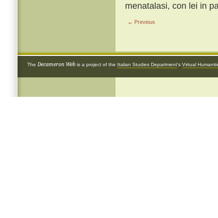
menatalasi, con lei in p
← Previous
Decameron Web
The
is a project of the
Italian Studies Department
's
Virtual Humanit