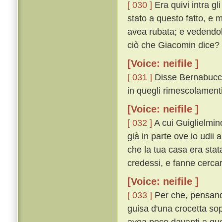
[ 030 ]
Era quivi intra gl
stato a questo fatto, e 
avea rubata; e vedendolo 
ciò che Giacomin dice? 
[Voice: neifile ]
[ 031 ]
Disse Bernabuccio:
in quegli rimescolamenti 
[Voice: neifile ]
[ 032 ]
A cui Guiglielmino
già in parte ove io udii 
che la tua casa era stat
credessi, e fanne cercar
[Voice: neifile ]
[ 033 ]
Per che, pensando
guisa d'una crocetta sop
avea poco davanti a que