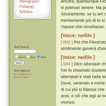
ancora, quantunque Filos
si potevan tenere. Ma pu
Sicuramente, se tu ieri ci
meritamente piú di te si 
'mpose che novellasse; 
[Voice: neifile ]
[ 003 ]
Poi che Filostrat
Text Search:
similmente gioverà d'an
[Voice: neifile ]
Person
Place
Word
[ 004 ]
Dico adunque che 
Search
l'un fu chiamato Guidot
Text Options:
Go to English text
attempati e stati nella l
Hide text labels
Dove, venendo a morte G
di cui piú si fidasse che
anni, e ciò che egli al m
morissi.