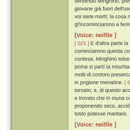
sentendo Minghino, pre
giovane già fuori dell'usci
voi siete morti; la cosa
gl'incominciarono a ferir
[Voice: neifile ]
[ 021 ]
E d'altra parte la
cominciarono questa cos
contesa, Minghino tolse
prima si partí la mischia
molti di costoro presero;
in prigione menatine.
[ 
tornato; e, di questo a
e trovato che in niuna c
proponendo seco, acciò 
tosto potesse maritare.
[Voice: neifile ]