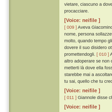
vietare, ciascuno a dove
procacciare.
[Voice: neifile ]
[ 009 ]
Aveva Giacomino 
nome, persona sollazzev
molto, quando tempo gl
dovere il suo disidero o
promettendogli.
[ 010 ]
A
altro adoperare se non
metterti là dove ella fos
starebbe mai a ascoltare. 
tu sai, quello che tu cr
[Voice: neifile ]
[ 011 ]
Giannole disse ch
[Voice: neifile ]