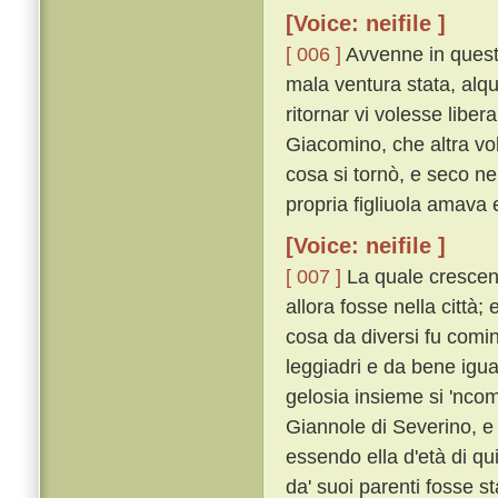
[Voice: neifile ]
[ 006 ]
Avvenne in questi
mala ventura stata, alqu
ritornar vi volesse libe
Giacomino, che altra vol
cosa si tornò, e seco ne
propria figliuola amava e
[Voice: neifile ]
[ 007 ]
La quale crescen
allora fosse nella città
cosa da diversi fu comi
leggiadri e da bene igu
gelosia insieme si 'ncom
Giannole di Severino, e 
essendo ella d'età di qu
da' suoi parenti fosse s