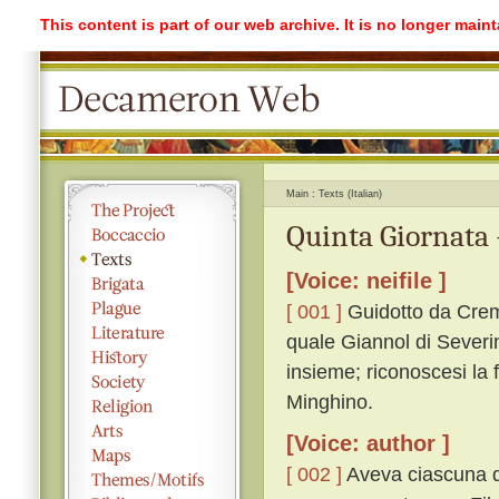
This content is part of our web archive. It is no longer mai
Main
Texts (Italian)
Quinta Giornata 
[Voice: neifile ]
[ 001 ]
Guidotto da Cremo
quale Giannol di Severi
insieme; riconoscesi la 
Minghino.
[Voice: author ]
[ 002 ]
Aveva ciascuna do