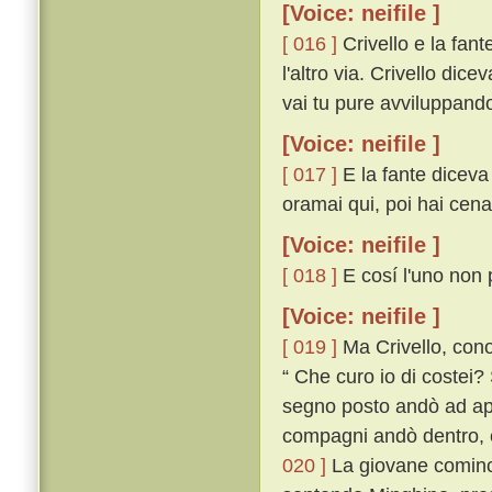
[Voice: neifile ]
[ 016 ]
Crivello e la fan
l'altro via. Crivello dic
vai tu pure avviluppand
[Voice: neifile ]
[ 017 ]
E la fante diceva 
oramai qui, poi hai cena
[Voice: neifile ]
[ 018 ]
E cosí l'uno non p
[Voice: neifile ]
[ 019 ]
Ma Crivello, cono
“ Che curo io di costei? 
segno posto andò ad apr
compagni andò dentro, e
020 ]
La giovane cominciò