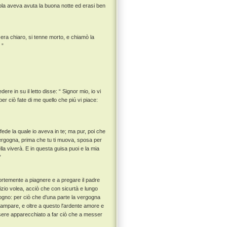
uola aveva avuta la buona notte ed erasi ben
era chiaro, si tenne morto, e chiamò la
 ”
re in su il letto disse: “ Signor mio, io vi
r ciò fate di me quello che piú vi piace:
 fede la quale io aveva in te; ma pur, poi che
 vergogna, prima che tu ti muova, sposa per
lla viverà. E in questa guisa puoi e la mia
”
fortemente a piagnere e a pregare il padre
zio volea, acciò che con sicurtà e lungo
ogno: per ciò che d'una parte la vergogna
scampare, e oltre a questo l'ardente amore e
ssere apparecchiato a far ciò che a messer