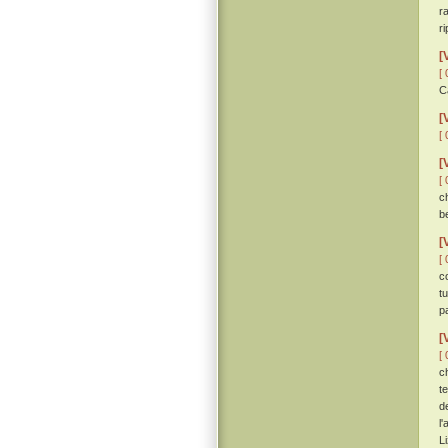
r
r
[
[ 
C
[
[ 
[
[ 
c
b
[
[ 
c
t
p
[
[ 
c
t
d
l
L