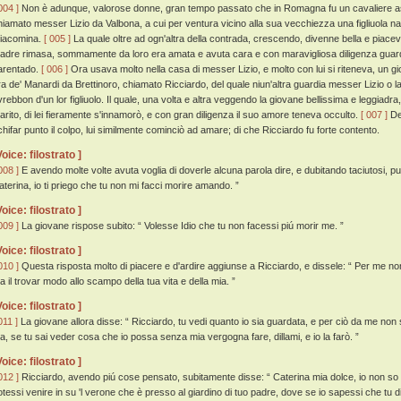
004 ]
Non è adunque, valorose donne, gran tempo passato che in Romagna fu un cavaliere ass
hiamato messer Lizio da Valbona, a cui per ventura vicino alla sua vecchiezza una figliuol
iacomina.
[ 005 ]
La quale oltre ad ogn'altra della contrada, crescendo, divenne bella e piacevo
adre rimasa, sommamente da loro era amata e avuta cara e con maravigliosa diligenza guardat
arentado.
[ 006 ]
Ora usava molto nella casa di messer Lizio, e molto con lui si riteneva, un gio
ra de' Manardi da Brettinoro, chiamato Ricciardo, del quale niun'altra guardia messer Lizio o
vrebbon d'un lor figliuolo. Il quale, una volta e altra veggendo la giovane bellissima e leggiadra
arito, di lei fieramente s'innamorò, e con gran diligenza il suo amore teneva occulto.
[ 007 ]
De
chifar punto il colpo, lui similmente cominciò ad amare; di che Ricciardo fu forte contento.
Voice: filostrato ]
008 ]
E avendo molte volte avuta voglia di doverle alcuna parola dire, e dubitando taciutosi, pu
aterina, io ti priego che tu non mi facci morire amando. ”
Voice: filostrato ]
009 ]
La giovane rispose subito: “ Volesse Idio che tu non facessi piú morir me. ”
Voice: filostrato ]
010 ]
Questa risposta molto di piacere e d'ardire aggiunse a Ricciardo, e dissele: “ Per me non
ta il trovar modo allo scampo della tua vita e della mia. ”
Voice: filostrato ]
011 ]
La giovane allora disse: “ Ricciardo, tu vedi quanto io sia guardata, e per ciò da me non
a, se tu sai veder cosa che io possa senza mia vergogna fare, dillami, e io la farò. ”
Voice: filostrato ]
012 ]
Ricciardo, avendo piú cose pensato, subitamente disse: “ Caterina mia dolce, io non so 
otessi venire in su 'l verone che è presso al giardino di tuo padre, dove se io sapessi che tu di 