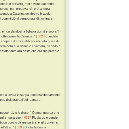
ono l'un dell'altro, molte volte faccendo
l che essi non credevano), e sí ancora
avendo a Caterina col destro braccio
li uomini piú vi vergognate di nominare.
e ricordandosi la figliuola dormire sopra 'l
otte dormir la Caterina. ”
[ 032 ]
E andato
 e scoperti dormire abbracciati nella guisa di
era della sua donna e chiamolla, dicendo: “
è stata tanto alla posta che ella l'ha preso e
etto e levata la sargia, poté manifestamente
nto disiderava d'udir cantare.
a messer Lizio le disse: “ Donna, guarda che
egli sí sarà suo.
[ 038 ]
Ricciardo è gentile
 buon concio da me partire, e' gli converrà
ll'altrui. ”
[ 039 ]
Di che la donna