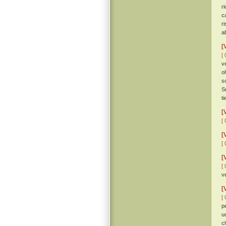
r
c
r
a
[
[ 
v
ol
s
S
ti
[
[ 
[
[ 
[
[ 
v
[
[ 
p
u
c