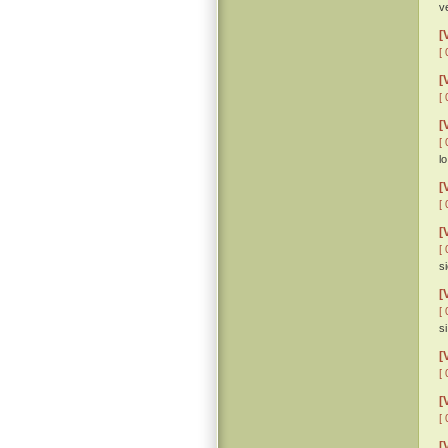
v
[
[ 
[
[ 
[
[ 
l
[
[ 
[
[ 
s
[
[ 
s
[
[ 
[
[ 
[