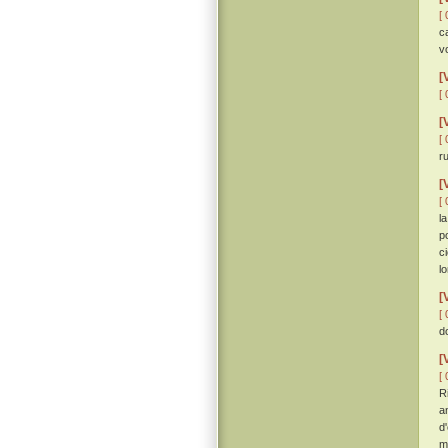
[ 
c
v
[
[ 
[
[ 
r
[
[ 
l
p
ci
lo
[
[ 
d
[
[ 
R
a
d
m