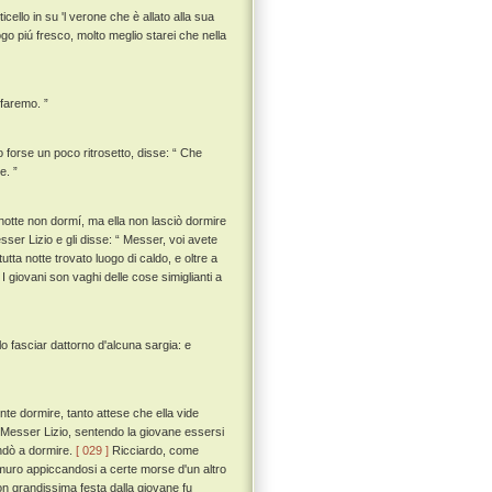
cello in su 'l verone che è allato alla sua
ogo piú fresco, molto meglio starei che nella
 faremo. ”
forse un poco ritrosetto, disse: “ Che
e. ”
notte non dormí, ma ella non lasciò dormire
sser Lizio e gli disse: “ Messer, voi avete
tta notte trovato luogo di caldo, e oltre a
? I giovani son vaghi delle cose simiglianti a
lo fasciar dattorno d'alcuna sargia: e
te dormire, tanto attese che ella vide
Messer Lizio, sentendo la giovane essersi
andò a dormire.
[ 029 ]
Ricciardo, come
l muro appiccandosi a certe morse d'un altro
n grandissima festa dalla giovane fu