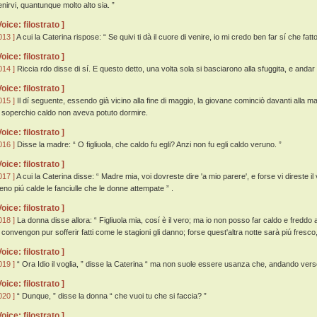
enirvi, quantunque molto alto sia. ”
Voice: filostrato ]
013 ]
A cui la Caterina rispose: “ Se quivi ti dà il cuore di venire, io mi credo ben far sí che fatt
Voice: filostrato ]
014 ]
Riccia rdo disse di sí. E questo detto, una volta sola si basciarono alla sfuggita, e andar 
Voice: filostrato ]
015 ]
Il dí seguente, essendo già vicino alla fine di maggio, la giovane cominciò davanti alla m
o soperchio caldo non aveva potuto dormire.
Voice: filostrato ]
016 ]
Disse la madre: “ O figliuola, che caldo fu egli? Anzi non fu egli caldo veruno. ”
Voice: filostrato ]
017 ]
A cui la Caterina disse: “ Madre mia, voi dovreste dire 'a mio parere', e forse vi direste 
ieno piú calde le fanciulle che le donne attempate ” .
Voice: filostrato ]
018 ]
La donna disse allora: “ Figliuola mia, cosí è il vero; ma io non posso far caldo e freddo 
i convengon pur sofferir fatti come le stagioni gli danno; forse quest'altra notte sarà piú fresco
Voice: filostrato ]
019 ]
“ Ora Idio il voglia, ” disse la Caterina “ ma non suole essere usanza che, andando verso 
Voice: filostrato ]
020 ]
“ Dunque, ” disse la donna “ che vuoi tu che si faccia? ”
Voice: filostrato ]