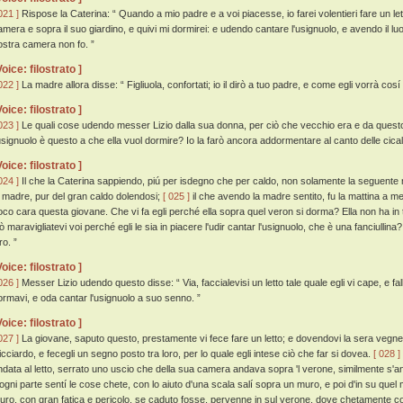
021 ]
Rispose la Caterina: “ Quando a mio padre e a voi piacesse, io farei volentieri fare un letti
amera e sopra il suo giardino, e quivi mi dormirei: e udendo cantare l'usignuolo, e avendo il lu
ostra camera non fo. ”
Voice: filostrato ]
022 ]
La madre allora disse: “ Figliuola, confortati; io il dirò a tuo padre, e come egli vorrà cosí
Voice: filostrato ]
023 ]
Le quali cose udendo messer Lizio dalla sua donna, per ciò che vecchio era e da questo 
usignuolo è questo a che ella vuol dormire? Io la farò ancora addormentare al canto delle cical
Voice: filostrato ]
024 ]
Il che la Caterina sappiendo, piú per isdegno che per caldo, non solamente la seguente 
a madre, pur del gran caldo dolendosi;
[ 025 ]
il che avendo la madre sentito, fu la mattina a me
oco cara questa giovane. Che vi fa egli perché ella sopra quel veron si dorma? Ella non ha in tu
ò maravigliatevi voi perché egli le sia in piacere l'udir cantar l'usignuolo, che è una fanciullina
ro. ”
Voice: filostrato ]
026 ]
Messer Lizio udendo questo disse: “ Via, faccialevisi un letto tale quale egli vi cape, e fal
ormavi, e oda cantar l'usignuolo a suo senno. ”
Voice: filostrato ]
027 ]
La giovane, saputo questo, prestamente vi fece fare un letto; e dovendovi la sera vegnen
icciardo, e fecegli un segno posto tra loro, per lo quale egli intese ciò che far si dovea.
[ 028 ]
ndata al letto, serrato uno uscio che della sua camera andava sopra 'l verone, similmente s'
'ogni parte sentí le cose chete, con lo aiuto d'una scala salí sopra un muro, e poi d'in su que
uro, con gran fatica e pericolo, se caduto fosse, pervenne in sul verone, dove chetamente co