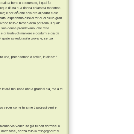
ai da bene e costumato, il qual fu
a nacque d'una sua donna chiamata madonna
le; e per ciò che sola era al padre e alla
a, aspettando essi di far di lei alcun gran
vane bello e fresco della persona, il quale
 la sua donna prendevano, che fatto
, e di laudevoli maniere e costumi e già da
l quale avvedutasi la giovane, senza
re una, preso tempo e ardire, le disse: “
 istarà mai cosa che a grado ti sia, ma a te
 so veder come tu a me ti potessi venire;
alcuna via veder, se già tu non dormissi o
notte fossi, senza fallo io m'ingegnere' di