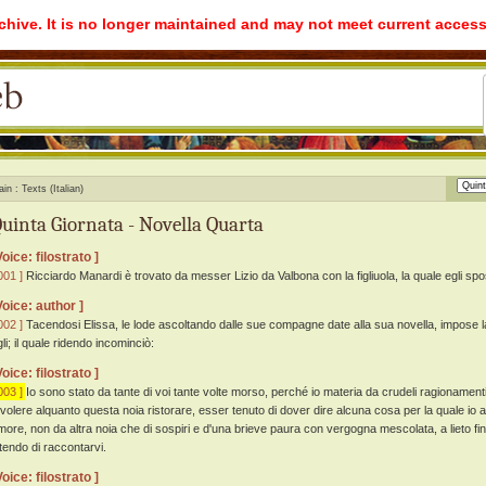
rchive. It is no longer maintained and may not meet current access
ain
Texts (Italian)
uinta Giornata - Novella Quarta
Voice: filostrato ]
001 ]
Ricciardo Manardi è trovato da messer Lizio da Valbona con la figliuola, la quale egli spo
Voice: author ]
002 ]
Tacendosi Elissa, le lode ascoltando dalle sue compagne date alla sua novella, impose l
li; il quale ridendo incominciò:
Voice: filostrato ]
003 ]
Io sono stato da tante di voi tante volte morso, perché io materia da crudeli ragionament
 volere alquanto questa noia ristorare, esser tenuto di dover dire alcuna cosa per la quale io a
more, non da altra noia che di sospiri e d'una brieve paura con vergogna mescolata, a lieto fin
ntendo di raccontarvi.
Voice: filostrato ]