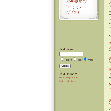
[ 
c
G
m
p
e
a
m
s
[
[ 
Text Search:
C
[
Person
Place
Word
[ 
Search
[
[ 
Text Options:
Go to English text
s
Hide text labels
[
[ 
m
[
[ 
p