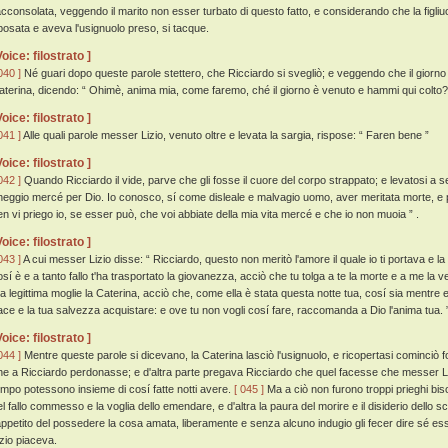
acconsolata, veggendo il marito non esser turbato di questo fatto, e considerando che la figli
iposata e aveva l'usignuolo preso, si tacque.
Voice: filostrato ]
040 ]
Né guari dopo queste parole stettero, che Ricciardo si svegliò; e veggendo che il giorno 
aterina, dicendo: “ Ohimè, anima mia, come faremo, ché il giorno è venuto e hammi qui colto?
Voice: filostrato ]
041 ]
Alle quali parole messer Lizio, venuto oltre e levata la sargia, rispose: “ Faren bene ”
Voice: filostrato ]
042 ]
Quando Ricciardo il vide, parve che gli fosse il cuore del corpo strappato; e levatosi a sede
heggio mercé per Dio. Io conosco, sí come disleale e malvagio uomo, aver meritata morte, e pe
en vi priego io, se esser può, che voi abbiate della mia vita mercé e che io non muoia ” .
Voice: filostrato ]
043 ]
A cui messer Lizio disse: “ Ricciardo, questo non meritò l'amore il quale io ti portava e la
osí è e a tanto fallo t'ha trasportato la giovanezza, acciò che tu tolga a te la morte e a me la
ua legittima moglie la Caterina, acciò che, come ella è stata questa notte tua, cosí sia mentre e
ace e la tua salvezza acquistare: e ove tu non vogli cosí fare, raccomanda a Dio l'anima tua. 
Voice: filostrato ]
044 ]
Mentre queste parole si dicevano, la Caterina lasciò l'usignuolo, e ricopertasi cominciò 
he a Ricciardo perdonasse; e d'altra parte pregava Ricciardo che quel facesse che messer Li
empo potessono insieme di cosí fatte notti avere.
[ 045 ]
Ma a ciò non furono troppi prieghi bis
el fallo commesso e la voglia dello emendare, e d'altra la paura del morire e il disiderio dello 
'appetito del possedere la cosa amata, liberamente e senza alcuno indugio gli fecer dire sé e
izio piaceva.