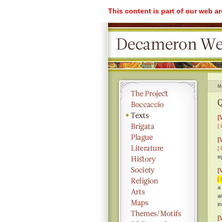
This content is part of our web a
M
Q
[
[ 
[
[ 
eg
[
[ 
a
a
i
[