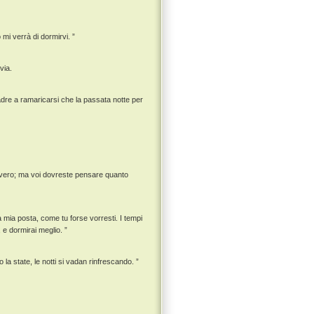
o mi verrà di dormirvi. ”
via.
adre a ramaricarsi che la passata notte per
il vero; ma voi dovreste pensare quanto
a mia posta, come tu forse vorresti. I tempi
, e dormirai meglio. ”
la state, le notti si vadan rinfrescando. ”