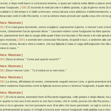
icevuto; e dopo molti basci si coricarono insieme, e quasi per tutta la notte diletto e piacer pres
antar l'usignuolo.
[ 030 ]
E essendo le notti piccole e il diletto grande, e già al giorno vicino (i
iscaldati e sí dal tempo e sí dallo scherzare, senza alcuna cosa addosso s'addormentarono, 
bbracciato sotto il collo Ricciardo, e con la sinistra mano presolo per quella cosa che voi tra g
Voice: filostrato ]
031 ]
E in cotal guisa dormendo, senza svegliarsi, sopravenne il giorno, e messer Lizio si levò; 
erone, chetamente l'uscio aprendo disse: “ Lasciami vedere come l'usignuolo ha fatto questa n
tre, pianamente levò alta la sargia della quale il letto era fasciato e Ricciardo e lei vide ignudi
opra mostrata;
[ 033 ]
e avendo ben conosciuto Ricciardo, di quindi s'uscí, e andonne alla cam
ú tosto, donna, lievati e vieni a vedere, che tua figliuola è stata sí vaga dell'usignuolo che ella 
enlosi in mano. ”
Voice: filostrato ]
034 ]
Disse la donna: “ Come può questo essere? ”
Voice: filostrato ]
035 ]
Disse messer Lizio: “ Tu il vedrai se tu vien tosto. ”
Voice: filostrato ]
036 ]
La donna, affrettatasi di vestire, chetamente seguitò messer Lizio, e giunti amenduni al l
edere madonna Giacomina come la figliuola avesse preso e tenesse l'usignuolo, il quale ella ta
Voice: filostrato ]
037 ]
Di che la donna, tenendosi forte di Ricciardo ingannata, volle gridare e dirgli villania; m
er quanto tu hai caro il mio amore tu non facci motto, ché in verità, poscia che ella l'ha preso, 
omo e ricco giovane; noi non possiamo aver di lui altro che buon parentado: se egli si vorrà a
he primieramente la sposi; sí ch'egli si troverà aver messo l'usignuolo nella gabbia sua e non ne